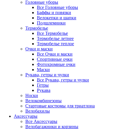
Головные уборы
Все Головные уборы
Баффы и повязки
Велокепки и шапки
Подшлемники
Термобелье
Все Термобелье
Термобелье летнее
Термобелье теплое
Очки и маски
Все Очки и маски
Спортивные очки
Фотохромные очки
Маски
Рукава, гетры и чулки
Все Рукава, гетры и чулки
Гетры
Рукава
Носки
Велокомбинезоны
Стартовые костюмы для триатлона
Велобахилы
Аксессуары
Все Аксессуары
Велобагажники и корзины