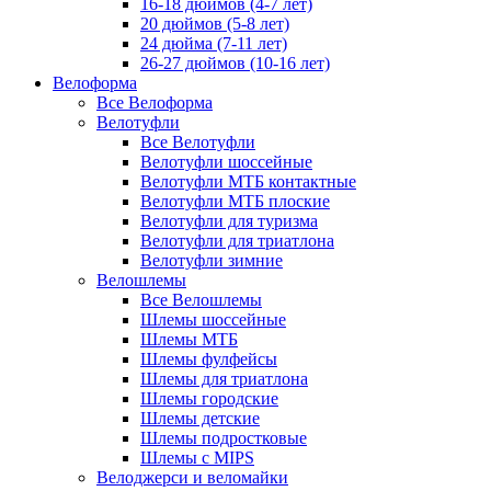
16-18 дюймов (4-7 лет)
20 дюймов (5-8 лет)
24 дюйма (7-11 лет)
26-27 дюймов (10-16 лет)
Велоформа
Все Велоформа
Велотуфли
Все Велотуфли
Велотуфли шоссейные
Велотуфли МТБ контактные
Велотуфли МТБ плоские
Велотуфли для туризма
Велотуфли для триатлона
Велотуфли зимние
Велошлемы
Все Велошлемы
Шлемы шоссейные
Шлемы МТБ
Шлемы фулфейсы
Шлемы для триатлона
Шлемы городские
Шлемы детские
Шлемы подростковые
Шлемы с MIPS
Велоджерси и веломайки