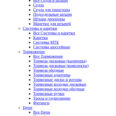
Все Седла и штыри
Седла
Седла для триатлона
Подседельные штыри
Штыри дропперы
Манетки для штырей
Системы и каретки
Все Системы и каретки
Каретки
Системы МТБ
Системы шоссейные
Торможение
Все Торможение
Тормоза дисковые (калиперы)
Тормоза дисковые (комплекты)
Тормоза ободные
Тормозные адаптеры
Тормозные диски и роторы
Тормозные колодки дисковые
Тормозные колодки ободные
Тормозные ручки
Тросы и гидролинии
Фитинги
Цепи
Все Цепи