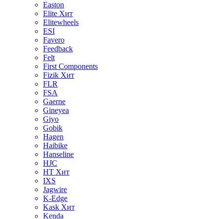
Easton
Elite
Хит
Elitewheels
ESI
Favero
Feedback
Felt
First Components
Fizik
Хит
FLR
FSA
Gaerne
Gineyea
Giyo
Gobik
Hagen
Haibike
Hanseline
HJC
HT
Хит
IXS
Jagwire
K-Edge
Kask
Хит
Kenda