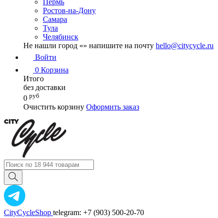
Пермь
Ростов-на-Дону
Самара
Тула
Челябинск
Не нашли город «
» напишите на почту
hello@citycycle.ru
Войти
0
Корзина
Итого
без доставки
руб
0
Очистить корзину
Оформить заказ
CityCycleShop
telegram: +7 (903) 500-20-70