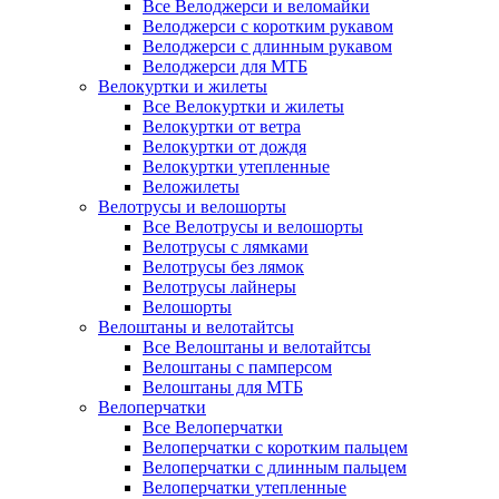
Все Велоджерси и веломайки
Велоджерси с коротким рукавом
Велоджерси с длинным рукавом
Велоджерси для МТБ
Велокуртки и жилеты
Все Велокуртки и жилеты
Велокуртки от ветра
Велокуртки от дождя
Велокуртки утепленные
Веложилеты
Велотрусы и велошорты
Все Велотрусы и велошорты
Велотрусы с лямками
Велотрусы без лямок
Велотрусы лайнеры
Велошорты
Велоштаны и велотайтсы
Все Велоштаны и велотайтсы
Велоштаны с памперсом
Велоштаны для МТБ
Велоперчатки
Все Велоперчатки
Велоперчатки с коротким пальцем
Велоперчатки с длинным пальцем
Велоперчатки утепленные