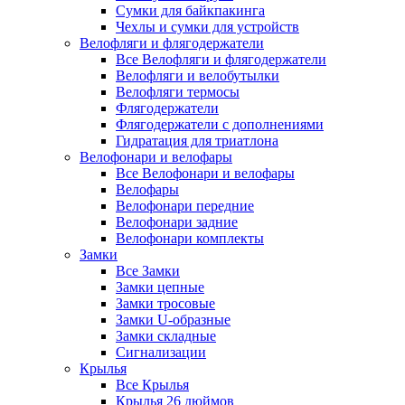
Сумки для байкпакинга
Чехлы и сумки для устройств
Велофляги и флягодержатели
Все Велофляги и флягодержатели
Велофляги и велобутылки
Велофляги термосы
Флягодержатели
Флягодержатели с дополнениями
Гидратация для триатлона
Велофонари и велофары
Все Велофонари и велофары
Велофары
Велофонари передние
Велофонари задние
Велофонари комплекты
Замки
Все Замки
Замки цепные
Замки тросовые
Замки U-образные
Замки складные
Сигнализации
Крылья
Все Крылья
Крылья 26 дюймов