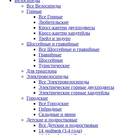
Велосипеды
Все Велосипеды
Горные
Все Горные
Любительские
Кросс-кантри двухподвесы
Кросс-кантри хардтейлы
Трейл и эндуро
Шоссейные и гравийные
Все Шоссейные и гравийные
Гравийные
Шоссейные
Туристические
Для триатлона
Электровелосипеды
Все Электровелосипеды
Электрические горные двухподвесы
Электрические горные хардтейлы
Городские
Все Городские
Гибридные
Складные и мини
Детские и подростковые
Все Детские и подростковые
14 дюймов (3-4 года)