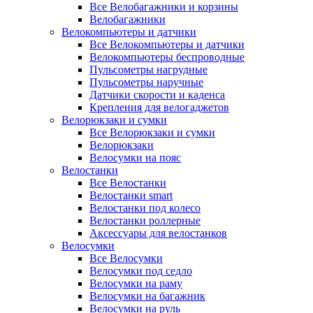
Все Велобагажники и корзины
Велобагажники
Велокомпьютеры и датчики
Все Велокомпьютеры и датчики
Велокомпьютеры беспроводные
Пульсометры нагрудные
Пульсометры наручные
Датчики скорости и каденса
Крепления для велогаджетов
Велорюкзаки и сумки
Все Велорюкзаки и сумки
Велорюкзаки
Велосумки на пояс
Велостанки
Все Велостанки
Велостанки smart
Велостанки под колесо
Велостанки роллерные
Аксессуары для велостанков
Велосумки
Все Велосумки
Велосумки под седло
Велосумки на раму
Велосумки на багажник
Велосумки на руль