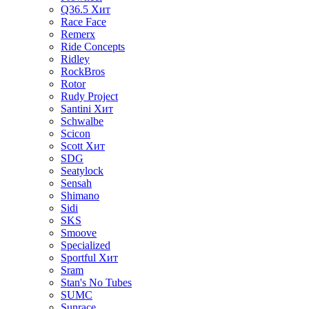
Q36.5
Хит
Race Face
Remerx
Ride Concepts
Ridley
RockBros
Rotor
Rudy Project
Santini
Хит
Schwalbe
Scicon
Scott
Хит
SDG
Seatylock
Sensah
Shimano
Sidi
SKS
Smoove
Specialized
Sportful
Хит
Sram
Stan's No Tubes
SUMC
Sunrace