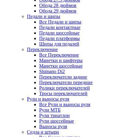
Обода 28 дюймов
Обода 29 дюймов
Педали и шипы
Все Педали и шипы
Педали контактные
Педали шоссейные
Педали платформы
Шипы для педалей
Переключение
Все Переключение
Манетки и шифтеры
Манетки шоссейные
Shimano Di2
Переключатели задние
Переключатели передние
Ролики переключателей
Тросы переключателей
Рули и выносы руля
Все Рули и выносы руля
Рули МТБ
Рули триатлон
Рули шоссейные
Выносы руля
Седла и штыри