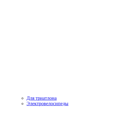
Для триатлона
Электровелосипеды