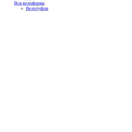
Вся велоформа
Велотуфли