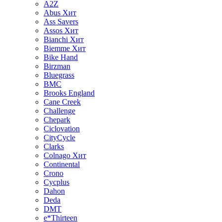
A2Z
Abus
Хит
Ass Savers
Assos
Хит
Bianchi
Хит
Biemme
Хит
Bike Hand
Birzman
Bluegrass
BMC
Brooks England
Cane Creek
Challenge
Chepark
Ciclovation
CityCycle
Clarks
Colnago
Хит
Continental
Crono
Cycplus
Dahon
Deda
DMT
e*Thirteen