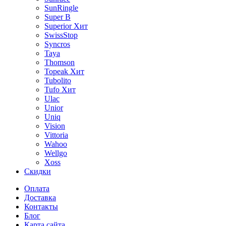
SunRingle
Super B
Superior
Хит
SwissStop
Syncros
Taya
Thomson
Topeak
Хит
Tubolito
Tufo
Хит
Ulac
Unior
Uniq
Vision
Vittoria
Wahoo
Wellgo
Xoss
Скидки
Оплата
Доставка
Контакты
Блог
Карта сайта