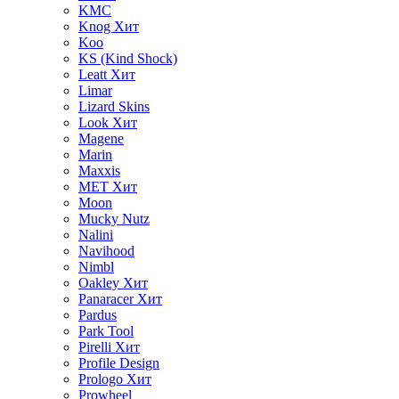
KMC
Knog
Хит
Koo
KS (Kind Shock)
Leatt
Хит
Limar
Lizard Skins
Look
Хит
Magene
Marin
Maxxis
MET
Хит
Moon
Mucky Nutz
Nalini
Navihood
Nimbl
Oakley
Хит
Panaracer
Хит
Pardus
Park Tool
Pirelli
Хит
Profile Design
Prologo
Хит
Prowheel