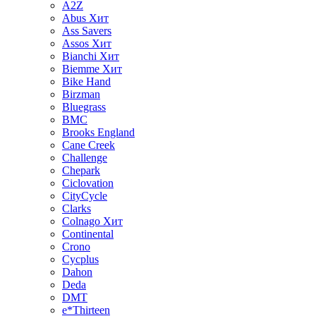
A2Z
Abus
Хит
Ass Savers
Assos
Хит
Bianchi
Хит
Biemme
Хит
Bike Hand
Birzman
Bluegrass
BMC
Brooks England
Cane Creek
Challenge
Chepark
Ciclovation
CityCycle
Clarks
Colnago
Хит
Continental
Crono
Cycplus
Dahon
Deda
DMT
e*Thirteen