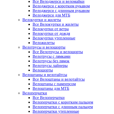
Все Велоджерси и веломайки
Велоджерси с коротким рукавом
Велоджерси с длинным рукавом
Велоджерси для МТБ
Велокуртки и жилеты
Все Велокуртки и жилеты
Велокуртки от ветра
Велокуртки от дождя
Велокуртки утепленные
Веложилеты
Велотрусы и велошорты
Все Велотрусы и велошорты
Велотрусы с лямками
Велотрусы без лямок
Велотрусы лайнеры
Велошорты
Велоштаны и велотайтсы
Все Велоштаны и велотайтсы
Велоштаны с памперсом
Велоштаны для МТБ
Велоперчатки
Все Велоперчатки
Велоперчатки с коротким пальцем
Велоперчатки с длинным пальцем
Велоперчатки утепленные