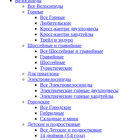
Велосипеды
Все Велосипеды
Горные
Все Горные
Любительские
Кросс-кантри двухподвесы
Кросс-кантри хардтейлы
Трейл и эндуро
Шоссейные и гравийные
Все Шоссейные и гравийные
Гравийные
Шоссейные
Туристические
Для триатлона
Электровелосипеды
Все Электровелосипеды
Электрические горные двухподвесы
Электрические горные хардтейлы
Городские
Все Городские
Гибридные
Складные и мини
Детские и подростковые
Все Детские и подростковые
14 дюймов (3-4 года)