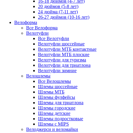
16-18 дюймов (4-7 лет)
20 дюймов (5-8 лет)
24 дюйма (7-11 лет)
26-27 дюймов (10-16 лет)
Велоформа
Все Велоформа
Велотуфли
Все Велотуфли
Велотуфли шоссейные
Велотуфли МТБ контактные
Велотуфли МТБ плоские
Велотуфли для туризма
Велотуфли для триатлона
Велотуфли зимние
Велошлемы
Все Велошлемы
Шлемы шоссейные
Шлемы МТБ
Шлемы фулфейсы
Шлемы для триатлона
Шлемы городские
Шлемы детские
Шлемы подростковые
Шлемы с MIPS
Велоджерси и веломайки