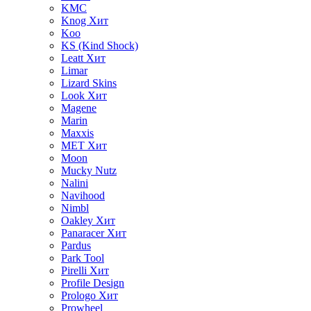
KMC
Knog
Хит
Koo
KS (Kind Shock)
Leatt
Хит
Limar
Lizard Skins
Look
Хит
Magene
Marin
Maxxis
MET
Хит
Moon
Mucky Nutz
Nalini
Navihood
Nimbl
Oakley
Хит
Panaracer
Хит
Pardus
Park Tool
Pirelli
Хит
Profile Design
Prologo
Хит
Prowheel