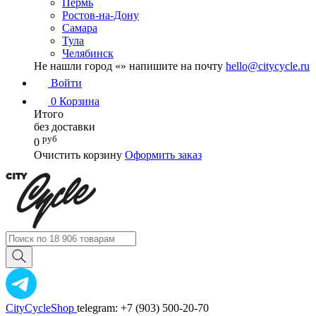
Пермь
Ростов-на-Дону
Самара
Тула
Челябинск
Не нашли город «
» напишите на почту
hello@citycycle.ru
Войти
0
Корзина
Итого
без доставки
руб
0
Очистить корзину
Оформить заказ
CityCycleShop
telegram: +7 (903) 500-20-70