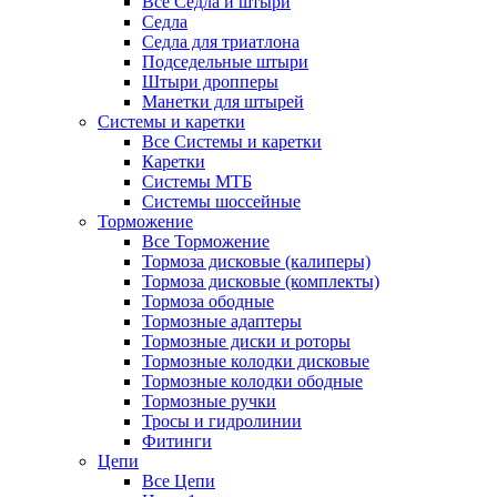
Все Седла и штыри
Седла
Седла для триатлона
Подседельные штыри
Штыри дропперы
Манетки для штырей
Системы и каретки
Все Системы и каретки
Каретки
Системы МТБ
Системы шоссейные
Торможение
Все Торможение
Тормоза дисковые (калиперы)
Тормоза дисковые (комплекты)
Тормоза ободные
Тормозные адаптеры
Тормозные диски и роторы
Тормозные колодки дисковые
Тормозные колодки ободные
Тормозные ручки
Тросы и гидролинии
Фитинги
Цепи
Все Цепи