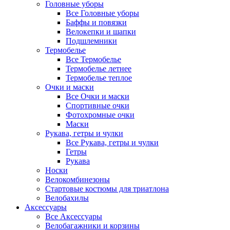
Головные уборы
Все Головные уборы
Баффы и повязки
Велокепки и шапки
Подшлемники
Термобелье
Все Термобелье
Термобелье летнее
Термобелье теплое
Очки и маски
Все Очки и маски
Спортивные очки
Фотохромные очки
Маски
Рукава, гетры и чулки
Все Рукава, гетры и чулки
Гетры
Рукава
Носки
Велокомбинезоны
Стартовые костюмы для триатлона
Велобахилы
Аксессуары
Все Аксессуары
Велобагажники и корзины