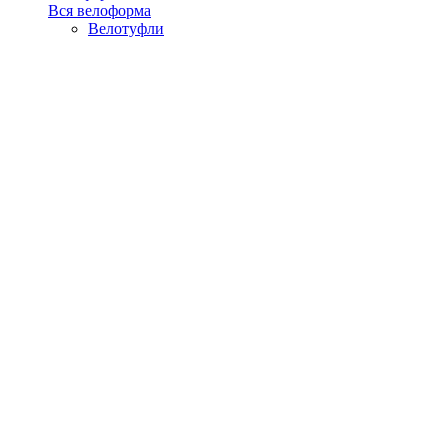
Вся велоформа
Велотуфли