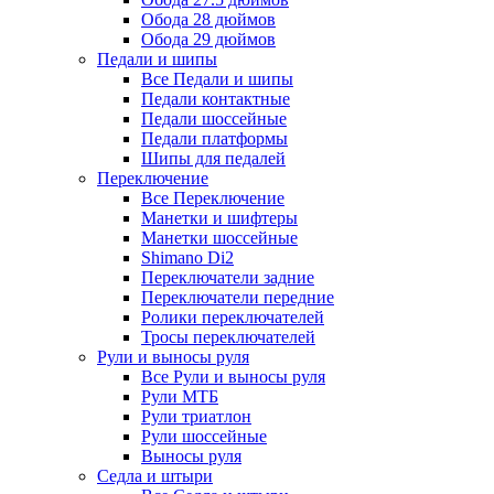
Обода 28 дюймов
Обода 29 дюймов
Педали и шипы
Все Педали и шипы
Педали контактные
Педали шоссейные
Педали платформы
Шипы для педалей
Переключение
Все Переключение
Манетки и шифтеры
Манетки шоссейные
Shimano Di2
Переключатели задние
Переключатели передние
Ролики переключателей
Тросы переключателей
Рули и выносы руля
Все Рули и выносы руля
Рули МТБ
Рули триатлон
Рули шоссейные
Выносы руля
Седла и штыри