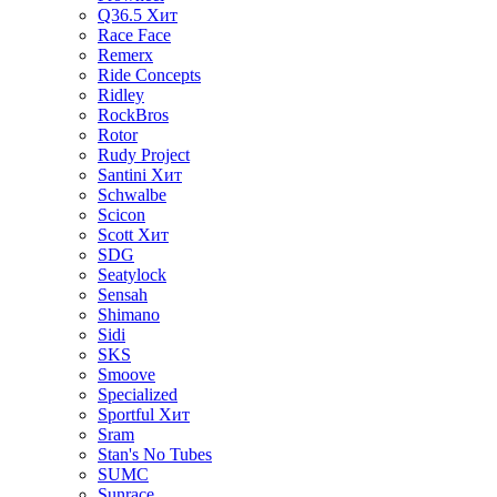
Q36.5
Хит
Race Face
Remerx
Ride Concepts
Ridley
RockBros
Rotor
Rudy Project
Santini
Хит
Schwalbe
Scicon
Scott
Хит
SDG
Seatylock
Sensah
Shimano
Sidi
SKS
Smoove
Specialized
Sportful
Хит
Sram
Stan's No Tubes
SUMC
Sunrace