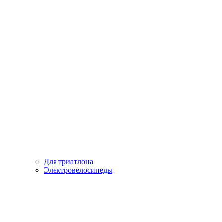
Для триатлона
Электровелосипеды