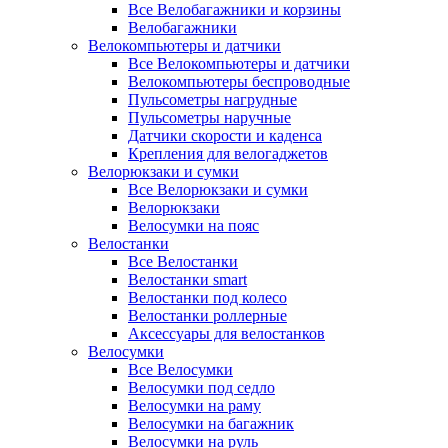
Все Велобагажники и корзины
Велобагажники
Велокомпьютеры и датчики
Все Велокомпьютеры и датчики
Велокомпьютеры беспроводные
Пульсометры нагрудные
Пульсометры наручные
Датчики скорости и каденса
Крепления для велогаджетов
Велорюкзаки и сумки
Все Велорюкзаки и сумки
Велорюкзаки
Велосумки на пояс
Велостанки
Все Велостанки
Велостанки smart
Велостанки под колесо
Велостанки роллерные
Аксессуары для велостанков
Велосумки
Все Велосумки
Велосумки под седло
Велосумки на раму
Велосумки на багажник
Велосумки на руль