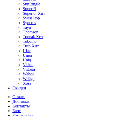
SunRingle
Super B
Superior
Хит
SwissStop
Syncros
Taya
Thomson
Topeak
Хит
Tubolito
Tufo
Хит
Ulac
Unior
Uniq
Vision
Vittoria
Wahoo
Wellgo
Xoss
Скидки
Оплата
Доставка
Контакты
Блог
Карта сайта