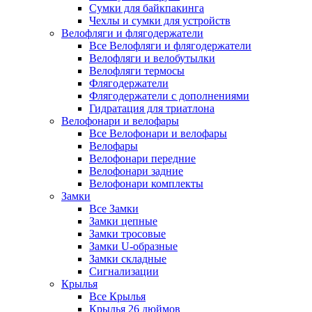
Сумки для байкпакинга
Чехлы и сумки для устройств
Велофляги и флягодержатели
Все Велофляги и флягодержатели
Велофляги и велобутылки
Велофляги термосы
Флягодержатели
Флягодержатели с дополнениями
Гидратация для триатлона
Велофонари и велофары
Все Велофонари и велофары
Велофары
Велофонари передние
Велофонари задние
Велофонари комплекты
Замки
Все Замки
Замки цепные
Замки тросовые
Замки U-образные
Замки складные
Сигнализации
Крылья
Все Крылья
Крылья 26 дюймов