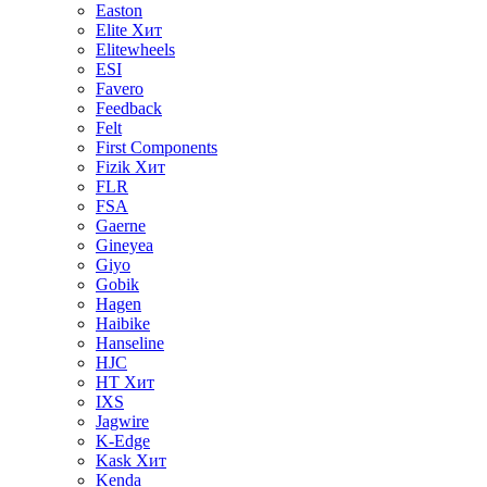
Easton
Elite
Хит
Elitewheels
ESI
Favero
Feedback
Felt
First Components
Fizik
Хит
FLR
FSA
Gaerne
Gineyea
Giyo
Gobik
Hagen
Haibike
Hanseline
HJC
HT
Хит
IXS
Jagwire
K-Edge
Kask
Хит
Kenda