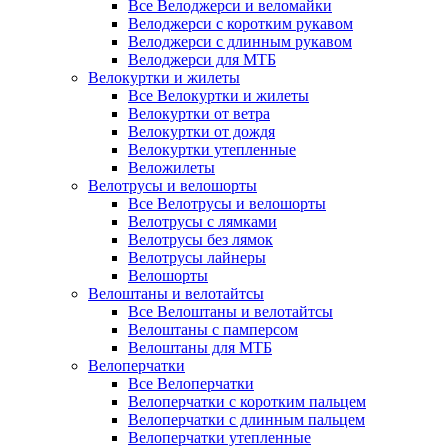
Все Велоджерси и веломайки
Велоджерси с коротким рукавом
Велоджерси с длинным рукавом
Велоджерси для МТБ
Велокуртки и жилеты
Все Велокуртки и жилеты
Велокуртки от ветра
Велокуртки от дождя
Велокуртки утепленные
Веложилеты
Велотрусы и велошорты
Все Велотрусы и велошорты
Велотрусы с лямками
Велотрусы без лямок
Велотрусы лайнеры
Велошорты
Велоштаны и велотайтсы
Все Велоштаны и велотайтсы
Велоштаны с памперсом
Велоштаны для МТБ
Велоперчатки
Все Велоперчатки
Велоперчатки с коротким пальцем
Велоперчатки с длинным пальцем
Велоперчатки утепленные