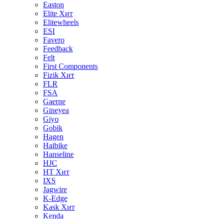
Easton
Elite
Хит
Elitewheels
ESI
Favero
Feedback
Felt
First Components
Fizik
Хит
FLR
FSA
Gaerne
Gineyea
Giyo
Gobik
Hagen
Haibike
Hanseline
HJC
HT
Хит
IXS
Jagwire
K-Edge
Kask
Хит
Kenda