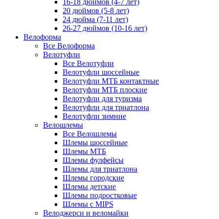
16-18 дюймов (4-7 лет)
20 дюймов (5-8 лет)
24 дюйма (7-11 лет)
26-27 дюймов (10-16 лет)
Велоформа
Все Велоформа
Велотуфли
Все Велотуфли
Велотуфли шоссейные
Велотуфли МТБ контактные
Велотуфли МТБ плоские
Велотуфли для туризма
Велотуфли для триатлона
Велотуфли зимние
Велошлемы
Все Велошлемы
Шлемы шоссейные
Шлемы МТБ
Шлемы фулфейсы
Шлемы для триатлона
Шлемы городские
Шлемы детские
Шлемы подростковые
Шлемы с MIPS
Велоджерси и веломайки