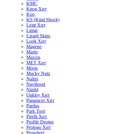
KMC
Knog
Хит
Koo
KS (Kind Shock)
Leatt
Хит
Limar
Lizard Skins
Look
Хит
Magene
Marin
Maxxis
MET
Хит
Moon
Mucky Nutz
Nalini
Navihood
Nimbl
Oakley
Хит
Panaracer
Хит
Pardus
Park Tool
Pirelli
Хит
Profile Design
Prologo
Хит
Prowheel