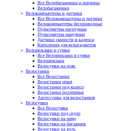
Все Велобагажники и корзины
Велобагажники
Велокомпьютеры и датчики
Все Велокомпьютеры и датчики
Велокомпьютеры беспроводные
Пульсометры нагрудные
Пульсометры наручные
Датчики скорости и каденса
Крепления для велогаджетов
Велорюкзаки и сумки
Все Велорюкзаки и сумки
Велорюкзаки
Велосумки на пояс
Велостанки
Все Велостанки
Велостанки smart
Велостанки под колесо
Велостанки роллерные
Аксессуары для велостанков
Велосумки
Все Велосумки
Велосумки под седло
Велосумки на раму
Велосумки на багажник
Велосумки на руль