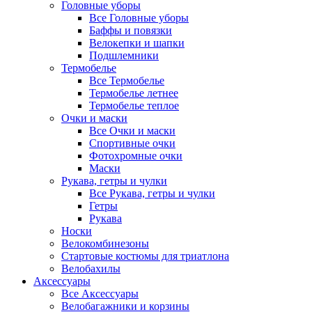
Головные уборы
Все Головные уборы
Баффы и повязки
Велокепки и шапки
Подшлемники
Термобелье
Все Термобелье
Термобелье летнее
Термобелье теплое
Очки и маски
Все Очки и маски
Спортивные очки
Фотохромные очки
Маски
Рукава, гетры и чулки
Все Рукава, гетры и чулки
Гетры
Рукава
Носки
Велокомбинезоны
Стартовые костюмы для триатлона
Велобахилы
Аксессуары
Все Аксессуары
Велобагажники и корзины