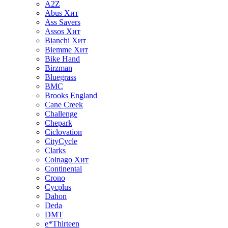
A2Z
Abus
Хит
Ass Savers
Assos
Хит
Bianchi
Хит
Biemme
Хит
Bike Hand
Birzman
Bluegrass
BMC
Brooks England
Cane Creek
Challenge
Chepark
Ciclovation
CityCycle
Clarks
Colnago
Хит
Continental
Crono
Cycplus
Dahon
Deda
DMT
e*Thirteen