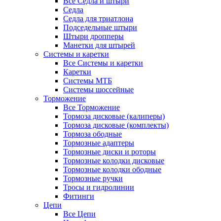
Все Седла и штыри
Седла
Седла для триатлона
Подседельные штыри
Штыри дропперы
Манетки для штырей
Системы и каретки
Все Системы и каретки
Каретки
Системы МТБ
Системы шоссейные
Торможение
Все Торможение
Тормоза дисковые (калиперы)
Тормоза дисковые (комплекты)
Тормоза ободные
Тормозные адаптеры
Тормозные диски и роторы
Тормозные колодки дисковые
Тормозные колодки ободные
Тормозные ручки
Тросы и гидролинии
Фитинги
Цепи
Все Цепи