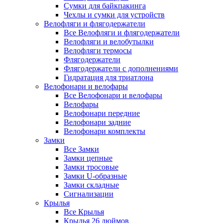
Сумки для байкпакинга
Чехлы и сумки для устройств
Велофляги и флягодержатели
Все Велофляги и флягодержатели
Велофляги и велобутылки
Велофляги термосы
Флягодержатели
Флягодержатели с дополнениями
Гидратация для триатлона
Велофонари и велофары
Все Велофонари и велофары
Велофары
Велофонари передние
Велофонари задние
Велофонари комплекты
Замки
Все Замки
Замки цепные
Замки тросовые
Замки U-образные
Замки складные
Сигнализации
Крылья
Все Крылья
Крылья 26 дюймов