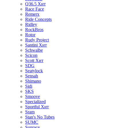
Q36.5
Хит
Race Face
Remerx
Ride Concepts
Ridley
RockBros
Rotor
Rudy Project
Santini
Хит
Schwalbe
Scicon
Scott
Хит
SDG
Seatylock
Sensah
Shimano
Sidi
SKS
Smoove
Specialized
Sportful
Хит
Sram
Stan's No Tubes
SUMC
Sunrace