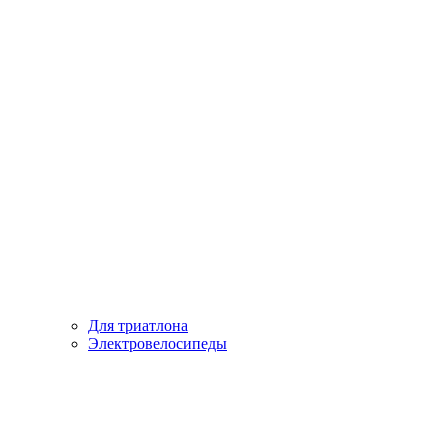
Для триатлона
Электровелосипеды