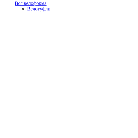
Вся велоформа
Велотуфли