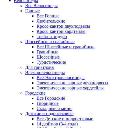
Велосипеды
Все Велосипеды
Горные
Все Горные
Любительские
Кросс-кантри двухподвесы
Кросс-кантри хардтейлы
Трейл и эндуро
Шоссейные и гравийные
Все Шоссейные и гравийные
Гравийные
Шоссейные
Туристические
Для триатлона
Электровелосипеды
Все Электровелосипеды
Электрические горные двухподвесы
Электрические горные хардтейлы
Городские
Все Городские
Гибридные
Складные и мини
Детские и подростковые
Все Детские и подростковые
14 дюймов (3-4 года)