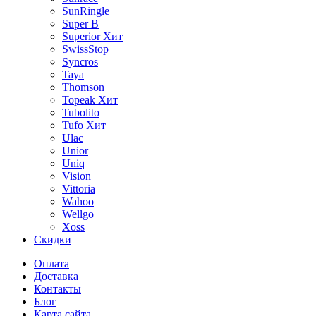
SunRingle
Super B
Superior
Хит
SwissStop
Syncros
Taya
Thomson
Topeak
Хит
Tubolito
Tufo
Хит
Ulac
Unior
Uniq
Vision
Vittoria
Wahoo
Wellgo
Xoss
Скидки
Оплата
Доставка
Контакты
Блог
Карта сайта