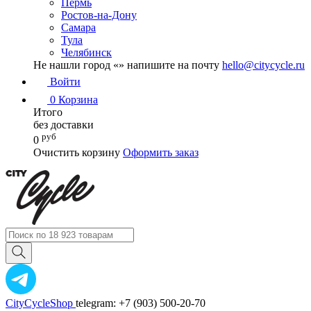
Пермь
Ростов-на-Дону
Самара
Тула
Челябинск
Не нашли город «
» напишите на почту
hello@citycycle.ru
Войти
0
Корзина
Итого
без доставки
руб
0
Очистить корзину
Оформить заказ
CityCycleShop
telegram: +7 (903) 500-20-70