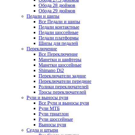
Обода 28 дюймов
Обода 29 дюймов
Педали и шипы
Все Педали и шипы
Педали контактные
Педали шоссейные
Педали платформы
Шипы для педалей
Переключение
Все Переключение
Манетки и шифтеры
Манетки шоссейные
Shimano Di2
Переключатели задние
Переключатели передние
Ролики переключателей
Тросы переключателей
Рули и выносы руля
Все Рули и выносы руля
Рули МТБ
Рули триатлон
Рули шоссейные
Выносы руля
Седла и штыри