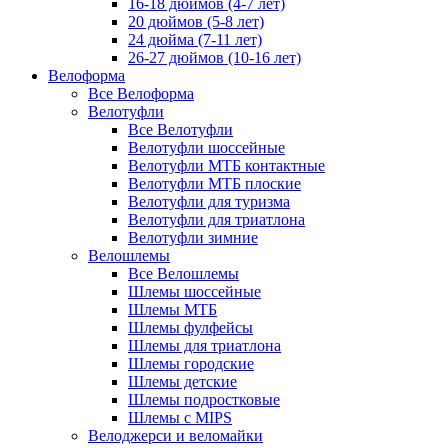
16-18 дюймов (4-7 лет)
20 дюймов (5-8 лет)
24 дюйма (7-11 лет)
26-27 дюймов (10-16 лет)
Велоформа
Все Велоформа
Велотуфли
Все Велотуфли
Велотуфли шоссейные
Велотуфли МТБ контактные
Велотуфли МТБ плоские
Велотуфли для туризма
Велотуфли для триатлона
Велотуфли зимние
Велошлемы
Все Велошлемы
Шлемы шоссейные
Шлемы МТБ
Шлемы фулфейсы
Шлемы для триатлона
Шлемы городские
Шлемы детские
Шлемы подростковые
Шлемы с MIPS
Велоджерси и веломайки