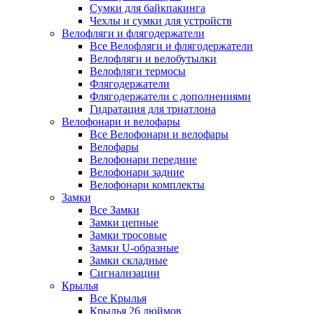
Сумки для байкпакинга
Чехлы и сумки для устройств
Велофляги и флягодержатели
Все Велофляги и флягодержатели
Велофляги и велобутылки
Велофляги термосы
Флягодержатели
Флягодержатели с дополнениями
Гидратация для триатлона
Велофонари и велофары
Все Велофонари и велофары
Велофары
Велофонари передние
Велофонари задние
Велофонари комплекты
Замки
Все Замки
Замки цепные
Замки тросовые
Замки U-образные
Замки складные
Сигнализации
Крылья
Все Крылья
Крылья 26 дюймов