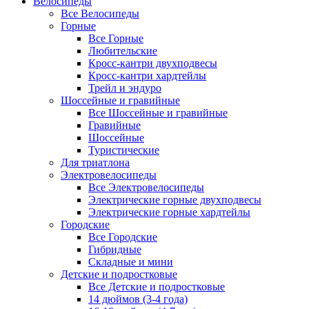
Велосипеды
Все Велосипеды
Горные
Все Горные
Любительские
Кросс-кантри двухподвесы
Кросс-кантри хардтейлы
Трейл и эндуро
Шоссейные и гравийные
Все Шоссейные и гравийные
Гравийные
Шоссейные
Туристические
Для триатлона
Электровелосипеды
Все Электровелосипеды
Электрические горные двухподвесы
Электрические горные хардтейлы
Городские
Все Городские
Гибридные
Складные и мини
Детские и подростковые
Все Детские и подростковые
14 дюймов (3-4 года)