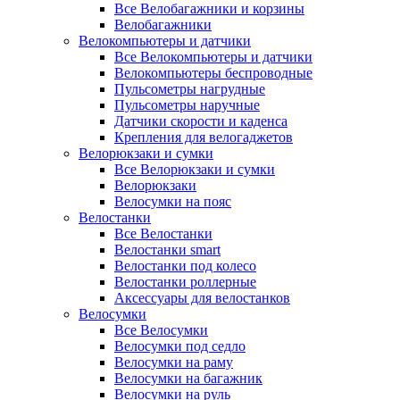
Все Велобагажники и корзины
Велобагажники
Велокомпьютеры и датчики
Все Велокомпьютеры и датчики
Велокомпьютеры беспроводные
Пульсометры нагрудные
Пульсометры наручные
Датчики скорости и каденса
Крепления для велогаджетов
Велорюкзаки и сумки
Все Велорюкзаки и сумки
Велорюкзаки
Велосумки на пояс
Велостанки
Все Велостанки
Велостанки smart
Велостанки под колесо
Велостанки роллерные
Аксессуары для велостанков
Велосумки
Все Велосумки
Велосумки под седло
Велосумки на раму
Велосумки на багажник
Велосумки на руль