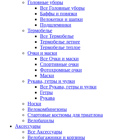
Головные уборы
Все Головные уборы
Баффы и повязки
Велокепки и шапки
Подшлемники
Термобелье
Все Термобелье
Термобелье летнее
Термобелье теплое
Очки и маски
Все Очки и маски
Спортивные очки
Фотохромные очки
Маски
Рукава, гетры и чулки
Все Рукава, гетры и чулки
Гетры
Рукава
Носки
Велокомбинезоны
Стартовые костюмы для триатлона
Велобахилы
Аксессуары
Все Аксессуары
Велобагажники и корзины