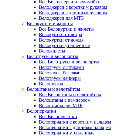
Все Велоджерси и веломайки
Велоджерси с коротким рукавом
Велоджерси с длинным рукавом
Велоджерси для МТБ
Велокуртки и жилеты
Все Велокуртки и жилеты
Велокуртки от ветра
Велокуртки от дождя
Велокуртки утепленные
Веложилеты
Велотрусы и велошорты
Все Велотрусы и велошорты
Велотрусы с лямками
Велотрусы без лямок
Велотрусы лайнеры
Велошорты
Велоштаны и велотайтсы
Все Велоштаны и велотайтсы
Велоштаны с памперсом
Велоштаны для МТБ
Велоперчатки
Все Велоперчатки
Велоперчатки с коротким пальцем
Велоперчатки с длинным пальцем
Велоперчатки утепленные