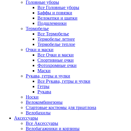
Головные уборы
Все Головные уборы
Баффы и повязки
Велокепки и шапки
Подшлемники
Термобелье
Все Термобелье
Термобелье летнее
Термобелье теплое
Очки и маски
Все Очки и маски
Спортивные очки
Фотохромные очки
Маски
Рукава, гетры и чулки
Все Рукава, гетры и чулки
Гетры
Рукава
Носки
Велокомбинезоны
Стартовые костюмы для триатлона
Велобахилы
Аксессуары
Все Аксессуары
Велобагажники и корзины