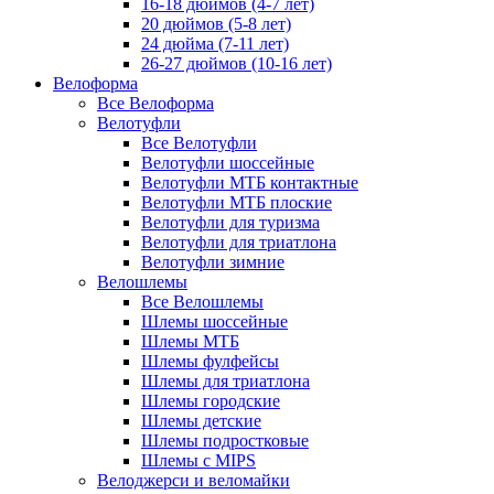
16-18 дюймов (4-7 лет)
20 дюймов (5-8 лет)
24 дюйма (7-11 лет)
26-27 дюймов (10-16 лет)
Велоформа
Все Велоформа
Велотуфли
Все Велотуфли
Велотуфли шоссейные
Велотуфли МТБ контактные
Велотуфли МТБ плоские
Велотуфли для туризма
Велотуфли для триатлона
Велотуфли зимние
Велошлемы
Все Велошлемы
Шлемы шоссейные
Шлемы МТБ
Шлемы фулфейсы
Шлемы для триатлона
Шлемы городские
Шлемы детские
Шлемы подростковые
Шлемы с MIPS
Велоджерси и веломайки