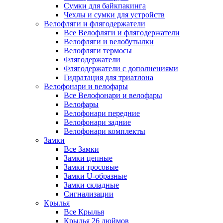
Сумки для байкпакинга
Чехлы и сумки для устройств
Велофляги и флягодержатели
Все Велофляги и флягодержатели
Велофляги и велобутылки
Велофляги термосы
Флягодержатели
Флягодержатели с дополнениями
Гидратация для триатлона
Велофонари и велофары
Все Велофонари и велофары
Велофары
Велофонари передние
Велофонари задние
Велофонари комплекты
Замки
Все Замки
Замки цепные
Замки тросовые
Замки U-образные
Замки складные
Сигнализации
Крылья
Все Крылья
Крылья 26 дюймов