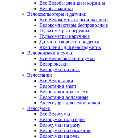
Все Велобагажники и корзины
Велобагажники
Велокомпьютеры и датчики
Все Велокомпьютеры и датчики
Велокомпьютеры беспроводные
Пульсометры нагрудные
Пульсометры наручные
Датчики скорости и каденса
Крепления для велогаджетов
Велорюкзаки и сумки
Все Велорюкзаки и сумки
Велорюкзаки
Велосумки на пояс
Велостанки
Все Велостанки
Велостанки smart
Велостанки под колесо
Велостанки роллерные
Аксессуары для велостанков
Велосумки
Все Велосумки
Велосумки под седло
Велосумки на раму
Велосумки на багажник
Велосумки на руль