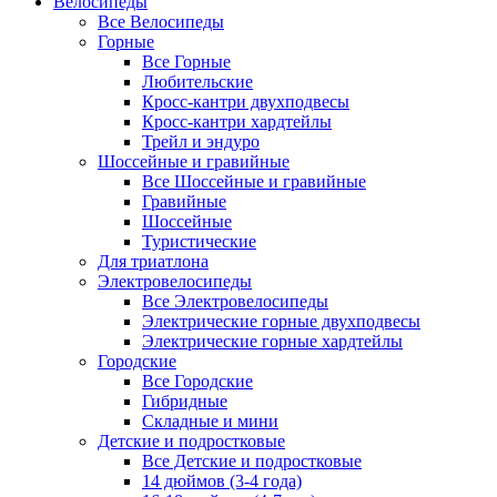
Велосипеды
Все Велосипеды
Горные
Все Горные
Любительские
Кросс-кантри двухподвесы
Кросс-кантри хардтейлы
Трейл и эндуро
Шоссейные и гравийные
Все Шоссейные и гравийные
Гравийные
Шоссейные
Туристические
Для триатлона
Электровелосипеды
Все Электровелосипеды
Электрические горные двухподвесы
Электрические горные хардтейлы
Городские
Все Городские
Гибридные
Складные и мини
Детские и подростковые
Все Детские и подростковые
14 дюймов (3-4 года)