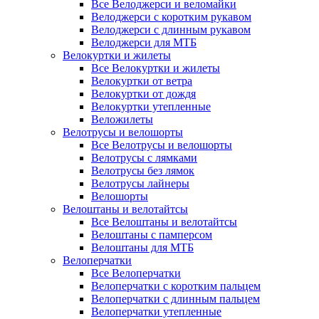
Все Велоджерси и веломайки
Велоджерси с коротким рукавом
Велоджерси с длинным рукавом
Велоджерси для МТБ
Велокуртки и жилеты
Все Велокуртки и жилеты
Велокуртки от ветра
Велокуртки от дождя
Велокуртки утепленные
Веложилеты
Велотрусы и велошорты
Все Велотрусы и велошорты
Велотрусы с лямками
Велотрусы без лямок
Велотрусы лайнеры
Велошорты
Велоштаны и велотайтсы
Все Велоштаны и велотайтсы
Велоштаны с памперсом
Велоштаны для МТБ
Велоперчатки
Все Велоперчатки
Велоперчатки с коротким пальцем
Велоперчатки с длинным пальцем
Велоперчатки утепленные