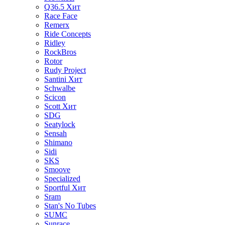
Q36.5
Хит
Race Face
Remerx
Ride Concepts
Ridley
RockBros
Rotor
Rudy Project
Santini
Хит
Schwalbe
Scicon
Scott
Хит
SDG
Seatylock
Sensah
Shimano
Sidi
SKS
Smoove
Specialized
Sportful
Хит
Sram
Stan's No Tubes
SUMC
Sunrace