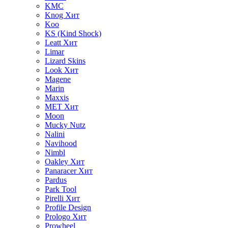
KMC
Knog
Хит
Koo
KS (Kind Shock)
Leatt
Хит
Limar
Lizard Skins
Look
Хит
Magene
Marin
Maxxis
MET
Хит
Moon
Mucky Nutz
Nalini
Navihood
Nimbl
Oakley
Хит
Panaracer
Хит
Pardus
Park Tool
Pirelli
Хит
Profile Design
Prologo
Хит
Prowheel