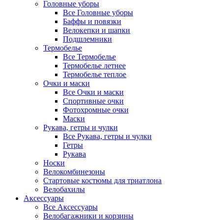
Головные уборы
Все Головные уборы
Баффы и повязки
Велокепки и шапки
Подшлемники
Термобелье
Все Термобелье
Термобелье летнее
Термобелье теплое
Очки и маски
Все Очки и маски
Спортивные очки
Фотохромные очки
Маски
Рукава, гетры и чулки
Все Рукава, гетры и чулки
Гетры
Рукава
Носки
Велокомбинезоны
Стартовые костюмы для триатлона
Велобахилы
Аксессуары
Все Аксессуары
Велобагажники и корзины