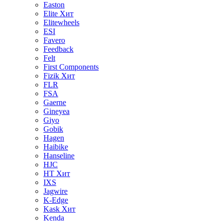
Easton
Elite
Хит
Elitewheels
ESI
Favero
Feedback
Felt
First Components
Fizik
Хит
FLR
FSA
Gaerne
Gineyea
Giyo
Gobik
Hagen
Haibike
Hanseline
HJC
HT
Хит
IXS
Jagwire
K-Edge
Kask
Хит
Kenda