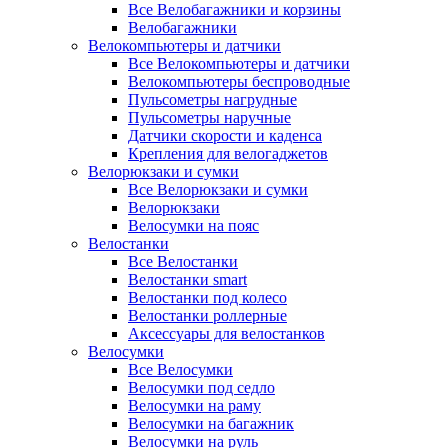
Все Велобагажники и корзины
Велобагажники
Велокомпьютеры и датчики
Все Велокомпьютеры и датчики
Велокомпьютеры беспроводные
Пульсометры нагрудные
Пульсометры наручные
Датчики скорости и каденса
Крепления для велогаджетов
Велорюкзаки и сумки
Все Велорюкзаки и сумки
Велорюкзаки
Велосумки на пояс
Велостанки
Все Велостанки
Велостанки smart
Велостанки под колесо
Велостанки роллерные
Аксессуары для велостанков
Велосумки
Все Велосумки
Велосумки под седло
Велосумки на раму
Велосумки на багажник
Велосумки на руль