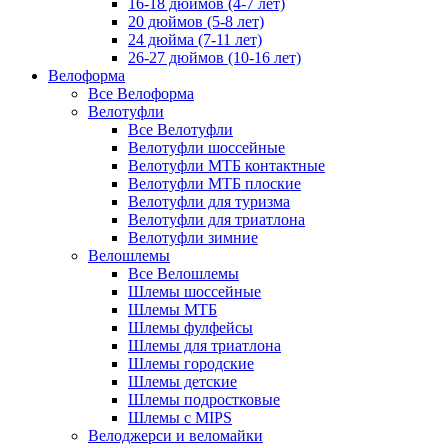
16-18 дюймов (4-7 лет)
20 дюймов (5-8 лет)
24 дюйма (7-11 лет)
26-27 дюймов (10-16 лет)
Велоформа
Все Велоформа
Велотуфли
Все Велотуфли
Велотуфли шоссейные
Велотуфли МТБ контактные
Велотуфли МТБ плоские
Велотуфли для туризма
Велотуфли для триатлона
Велотуфли зимние
Велошлемы
Все Велошлемы
Шлемы шоссейные
Шлемы МТБ
Шлемы фулфейсы
Шлемы для триатлона
Шлемы городские
Шлемы детские
Шлемы подростковые
Шлемы с MIPS
Велоджерси и веломайки