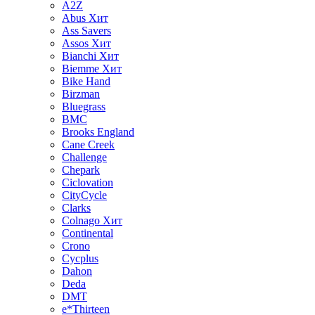
A2Z
Abus
Хит
Ass Savers
Assos
Хит
Bianchi
Хит
Biemme
Хит
Bike Hand
Birzman
Bluegrass
BMC
Brooks England
Cane Creek
Challenge
Chepark
Ciclovation
CityCycle
Clarks
Colnago
Хит
Continental
Crono
Cycplus
Dahon
Deda
DMT
e*Thirteen