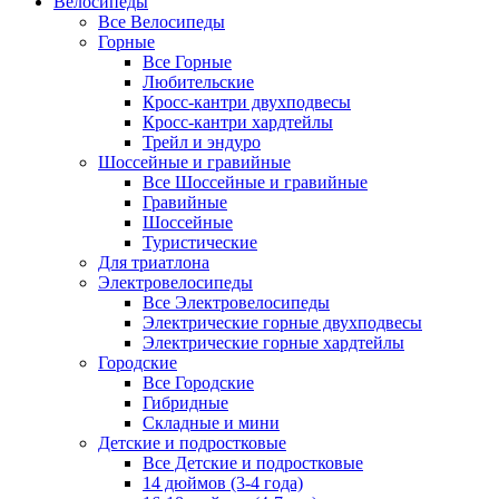
Велосипеды
Все Велосипеды
Горные
Все Горные
Любительские
Кросс-кантри двухподвесы
Кросс-кантри хардтейлы
Трейл и эндуро
Шоссейные и гравийные
Все Шоссейные и гравийные
Гравийные
Шоссейные
Туристические
Для триатлона
Электровелосипеды
Все Электровелосипеды
Электрические горные двухподвесы
Электрические горные хардтейлы
Городские
Все Городские
Гибридные
Складные и мини
Детские и подростковые
Все Детские и подростковые
14 дюймов (3-4 года)