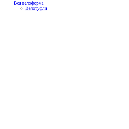
Вся велоформа
Велотуфли