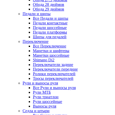
Обода 28 дюймов
Обода 29 дюймов
Педали и шипы
Все Педали и шипы
Педали контактные
Педали шоссейные
Педали платформы
Шипы для педалей
Переключение
Все Переключение
Манетки и шифтеры
Манетки шоссейные
Shimano Di2
Переключатели задние
Переключатели передние
Ролики переключателей
Тросы переключателей
Рули и выносы руля
Все Рули и выносы руля
Рули МТБ
Рули триатлон
Рули шоссейные
Выносы руля
Седла и штыри