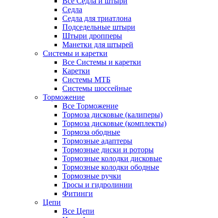
Все Седла и штыри
Седла
Седла для триатлона
Подседельные штыри
Штыри дропперы
Манетки для штырей
Системы и каретки
Все Системы и каретки
Каретки
Системы МТБ
Системы шоссейные
Торможение
Все Торможение
Тормоза дисковые (калиперы)
Тормоза дисковые (комплекты)
Тормоза ободные
Тормозные адаптеры
Тормозные диски и роторы
Тормозные колодки дисковые
Тормозные колодки ободные
Тормозные ручки
Тросы и гидролинии
Фитинги
Цепи
Все Цепи