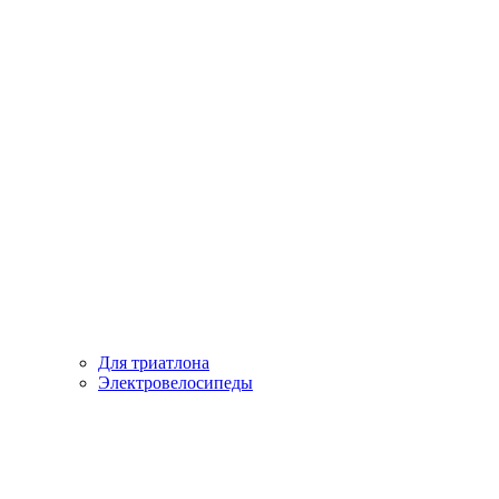
Для триатлона
Электровелосипеды