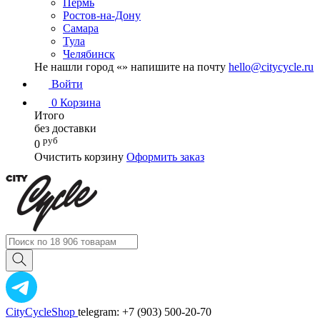
Пермь
Ростов-на-Дону
Самара
Тула
Челябинск
Не нашли город «
» напишите на почту
hello@citycycle.ru
Войти
0
Корзина
Итого
без доставки
руб
0
Очистить корзину
Оформить заказ
CityCycleShop
telegram: +7 (903) 500-20-70