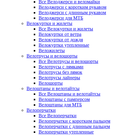
Все Велоджерси и веломайки
Велоджерси с коротким рукавом
Велоджерси с длинным рукавом
Велоджерси для МТБ
Велокуртки и жилеты
Все Велокуртки и жилеты
Велокуртки от ветра
Велокуртки от дождя
Велокуртки утепленные
Веложилеты
Велотрусы и велошорты
Все Велотрусы и велошорты
Велотрусы с лямками
Велотрусы без лямок
Велотрусы лайнеры
Велошорты
Велоштаны и велотайтсы
Все Велоштаны и велотайтсы
Велоштаны с памперсом
Велоштаны для МТБ
Велоперчатки
Все Велоперчатки
Велоперчатки с коротким пальцем
Велоперчатки с длинным пальцем
Велоперчатки утепленные