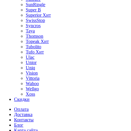
SunRingle
Super B
Superior
Хит
SwissStop
Syncros
Taya
Thomson
Topeak
Хит
Tubolito
Tufo
Хит
Ulac
Unior
Uniq
Vision
Vittoria
Wahoo
Wellgo
Xoss
Скидки
Оплата
Доставка
Контакты
Блог
Карта сайта