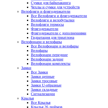
Сумки для байкпакинга
Чехлы и сумки для устройств
Велофляги и флягодержатели
Все Велофляги и флягодержатели
Велофляги и велобутылки
Велофляги термосы
Флягодержатели
Флягодержатели с дополнениями
Гидратация для триатлона
Велофонари и велофары
Все Велофонари и велофары
Велофары
Велофонари передние
Велофонари задние
Велофонари комплекты
Замки
Все Замки
Замки цепные
Замки тросовые
Замки U-образные
Замки складные
Сигнализации
Крылья
Все Крылья
Крылья 26 дюймов