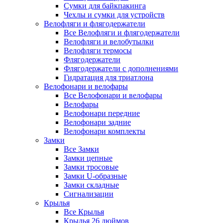
Сумки для байкпакинга
Чехлы и сумки для устройств
Велофляги и флягодержатели
Все Велофляги и флягодержатели
Велофляги и велобутылки
Велофляги термосы
Флягодержатели
Флягодержатели с дополнениями
Гидратация для триатлона
Велофонари и велофары
Все Велофонари и велофары
Велофары
Велофонари передние
Велофонари задние
Велофонари комплекты
Замки
Все Замки
Замки цепные
Замки тросовые
Замки U-образные
Замки складные
Сигнализации
Крылья
Все Крылья
Крылья 26 дюймов