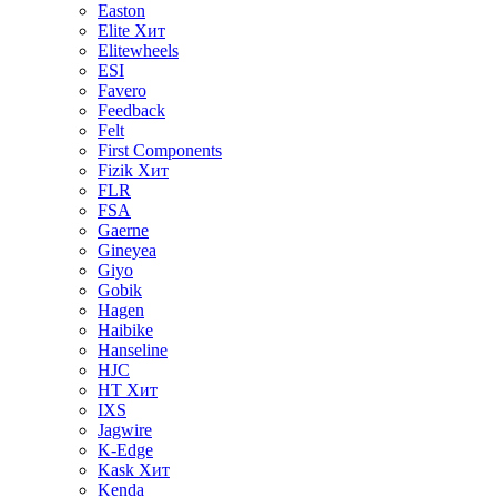
Easton
Elite
Хит
Elitewheels
ESI
Favero
Feedback
Felt
First Components
Fizik
Хит
FLR
FSA
Gaerne
Gineyea
Giyo
Gobik
Hagen
Haibike
Hanseline
HJC
HT
Хит
IXS
Jagwire
K-Edge
Kask
Хит
Kenda