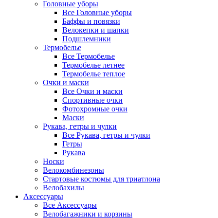
Головные уборы
Все Головные уборы
Баффы и повязки
Велокепки и шапки
Подшлемники
Термобелье
Все Термобелье
Термобелье летнее
Термобелье теплое
Очки и маски
Все Очки и маски
Спортивные очки
Фотохромные очки
Маски
Рукава, гетры и чулки
Все Рукава, гетры и чулки
Гетры
Рукава
Носки
Велокомбинезоны
Стартовые костюмы для триатлона
Велобахилы
Аксессуары
Все Аксессуары
Велобагажники и корзины