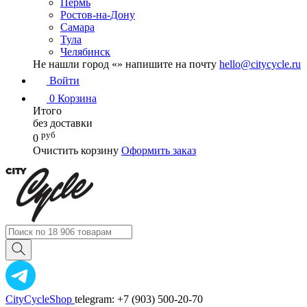
Пермь
Ростов-на-Дону
Самара
Тула
Челябинск
Не нашли город «
» напишите на почту
hello@citycycle.ru
Войти
0
Корзина
Итого
без доставки
руб
0
Очистить корзину
Оформить заказ
CityCycleShop
telegram: +7 (903) 500-20-70