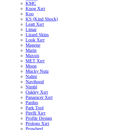
KMC
Knog
Хит
Koo
KS (Kind Shock)
Leatt
Хит
Limar
Lizard Skins
Look
Хит
Magene
Marin
Maxxis
MET
Хит
Moon
Mucky Nutz
Nalini
Navihood
Nimbl
Oakley
Хит
Panaracer
Хит
Pardus
Park Tool
Pirelli
Хит
Profile Design
Prologo
Хит
Prowheel