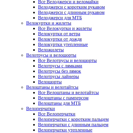
Все Велоджерси и веломайки
Велоджерси с коротким рукавом
Велоджерси с длинным рукавом
Велоджерси для МТБ
Велокуртки и жилеты
Все Велокуртки и жилеты
Велокуртки от ветра
Велокуртки от дождя
Велокуртки утепленные
Веложилеты
Велотрусы и велошорты
Все Велотрусы и велошорты
Велотрусы с лямками
Велотрусы без лямок
Велотрусы лайнеры
Велошорты
Велоштаны и велотайтсы
Все Велоштаны и велотайтсы
Велоштаны с памперсом
Велоштаны для МТБ
Велоперчатки
Все Велоперчатки
Велоперчатки с коротким пальцем
Велоперчатки с длинным пальцем
Велоперчатки утепленные