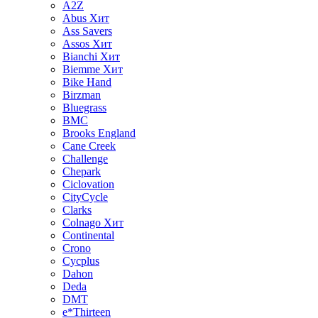
A2Z
Abus
Хит
Ass Savers
Assos
Хит
Bianchi
Хит
Biemme
Хит
Bike Hand
Birzman
Bluegrass
BMC
Brooks England
Cane Creek
Challenge
Chepark
Ciclovation
CityCycle
Clarks
Colnago
Хит
Continental
Crono
Cycplus
Dahon
Deda
DMT
e*Thirteen