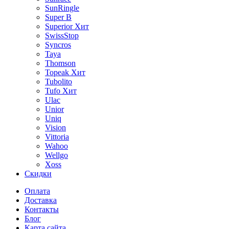
SunRingle
Super B
Superior
Хит
SwissStop
Syncros
Taya
Thomson
Topeak
Хит
Tubolito
Tufo
Хит
Ulac
Unior
Uniq
Vision
Vittoria
Wahoo
Wellgo
Xoss
Скидки
Оплата
Доставка
Контакты
Блог
Карта сайта