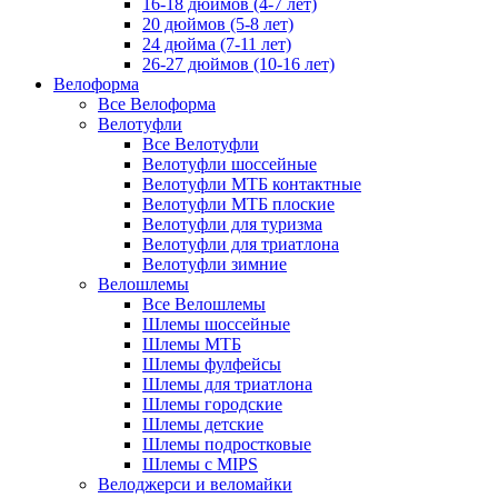
16-18 дюймов (4-7 лет)
20 дюймов (5-8 лет)
24 дюйма (7-11 лет)
26-27 дюймов (10-16 лет)
Велоформа
Все Велоформа
Велотуфли
Все Велотуфли
Велотуфли шоссейные
Велотуфли МТБ контактные
Велотуфли МТБ плоские
Велотуфли для туризма
Велотуфли для триатлона
Велотуфли зимние
Велошлемы
Все Велошлемы
Шлемы шоссейные
Шлемы МТБ
Шлемы фулфейсы
Шлемы для триатлона
Шлемы городские
Шлемы детские
Шлемы подростковые
Шлемы с MIPS
Велоджерси и веломайки