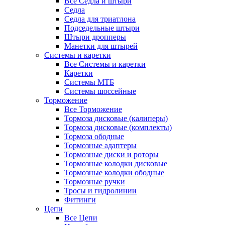
Все Седла и штыри
Седла
Седла для триатлона
Подседельные штыри
Штыри дропперы
Манетки для штырей
Системы и каретки
Все Системы и каретки
Каретки
Системы МТБ
Системы шоссейные
Торможение
Все Торможение
Тормоза дисковые (калиперы)
Тормоза дисковые (комплекты)
Тормоза ободные
Тормозные адаптеры
Тормозные диски и роторы
Тормозные колодки дисковые
Тормозные колодки ободные
Тормозные ручки
Тросы и гидролинии
Фитинги
Цепи
Все Цепи