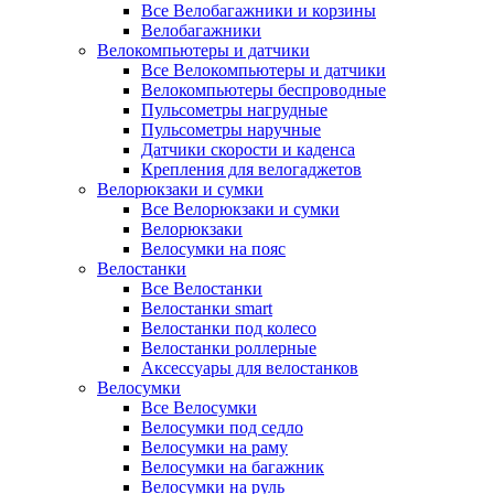
Все Велобагажники и корзины
Велобагажники
Велокомпьютеры и датчики
Все Велокомпьютеры и датчики
Велокомпьютеры беспроводные
Пульсометры нагрудные
Пульсометры наручные
Датчики скорости и каденса
Крепления для велогаджетов
Велорюкзаки и сумки
Все Велорюкзаки и сумки
Велорюкзаки
Велосумки на пояс
Велостанки
Все Велостанки
Велостанки smart
Велостанки под колесо
Велостанки роллерные
Аксессуары для велостанков
Велосумки
Все Велосумки
Велосумки под седло
Велосумки на раму
Велосумки на багажник
Велосумки на руль