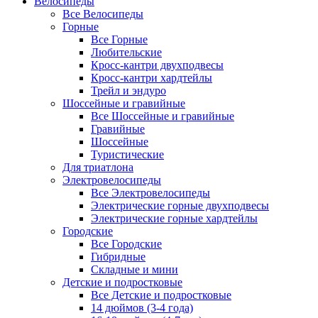
Велосипеды
Все Велосипеды
Горные
Все Горные
Любительские
Кросс-кантри двухподвесы
Кросс-кантри хардтейлы
Трейл и эндуро
Шоссейные и гравийные
Все Шоссейные и гравийные
Гравийные
Шоссейные
Туристические
Для триатлона
Электровелосипеды
Все Электровелосипеды
Электрические горные двухподвесы
Электрические горные хардтейлы
Городские
Все Городские
Гибридные
Складные и мини
Детские и подростковые
Все Детские и подростковые
14 дюймов (3-4 года)