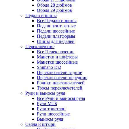
Обода 28 дюймов
Обода 29 дюймов
Педали и шипы
Все Педали и шипы
Педали контактные
Педали шоссейные
Педали платформы
Шипы для педалей
Переключение
Все Переключение
Манетки и шифтеры
Манетки шоссейные
Shimano Di2
Переключатели задние
Переключатели передние
Ролики переключателей
Тросы переключателей
Рули и выносы руля
Все Рули и выносы руля
Рули МТБ
Рули триатлон
Рули шоссейные
Выносы руля
Седла и штыри