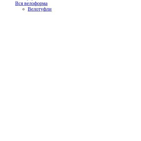
Вся велоформа
Велотуфли