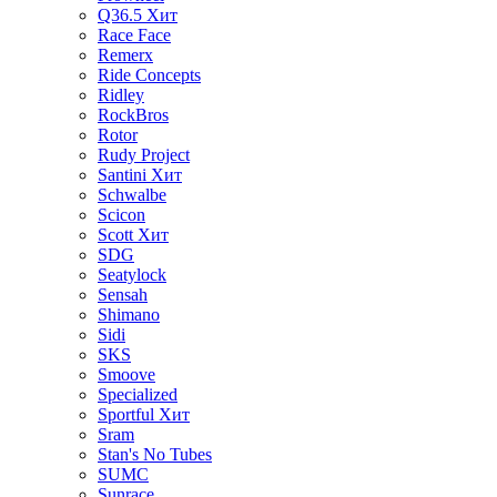
Q36.5
Хит
Race Face
Remerx
Ride Concepts
Ridley
RockBros
Rotor
Rudy Project
Santini
Хит
Schwalbe
Scicon
Scott
Хит
SDG
Seatylock
Sensah
Shimano
Sidi
SKS
Smoove
Specialized
Sportful
Хит
Sram
Stan's No Tubes
SUMC
Sunrace