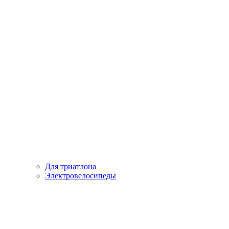
Для триатлона
Электровелосипеды