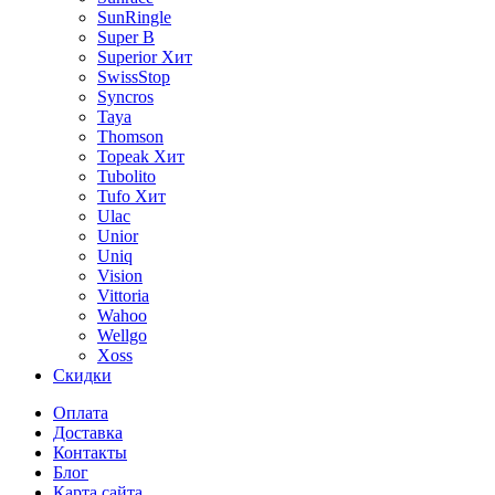
SunRingle
Super B
Superior
Хит
SwissStop
Syncros
Taya
Thomson
Topeak
Хит
Tubolito
Tufo
Хит
Ulac
Unior
Uniq
Vision
Vittoria
Wahoo
Wellgo
Xoss
Скидки
Оплата
Доставка
Контакты
Блог
Карта сайта