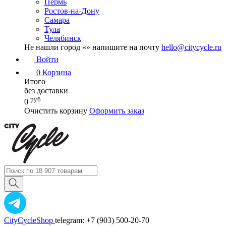
Пермь
Ростов-на-Дону
Самара
Тула
Челябинск
Не нашли город «
» напишите на почту
hello@citycycle.ru
Войти
0
Корзина
Итого
без доставки
руб
0
Очистить корзину
Оформить заказ
CityCycleShop
telegram: +7 (903) 500-20-70