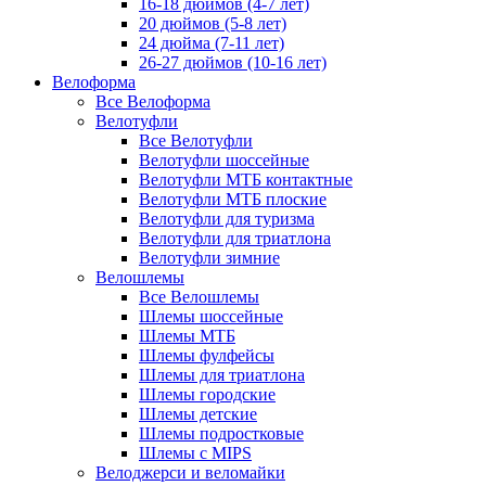
16-18 дюймов (4-7 лет)
20 дюймов (5-8 лет)
24 дюйма (7-11 лет)
26-27 дюймов (10-16 лет)
Велоформа
Все Велоформа
Велотуфли
Все Велотуфли
Велотуфли шоссейные
Велотуфли МТБ контактные
Велотуфли МТБ плоские
Велотуфли для туризма
Велотуфли для триатлона
Велотуфли зимние
Велошлемы
Все Велошлемы
Шлемы шоссейные
Шлемы МТБ
Шлемы фулфейсы
Шлемы для триатлона
Шлемы городские
Шлемы детские
Шлемы подростковые
Шлемы с MIPS
Велоджерси и веломайки