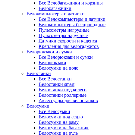
Все Велобагажники и корзины
Велобагажники
Велокомпьютеры и датчики
Все Велокомпьютеры и датчики
Велокомпьютеры беспроводные
Пульсометры нагрудные
Пульсометры наручные
Датчики скорости и каденса
Крепления для велогаджетов
Велорюкзаки и сумки
Все Велорюкзаки и сумки
Велорюкзаки
Велосумки на пояс
Велостанки
Все Велостанки
Велостанки smart
Велостанки под колесо
Велостанки роллерные
Аксессуары для велостанков
Велосумки
Все Велосумки
Велосумки под седло
Велосумки на раму
Велосумки на багажник
Велосумки на руль