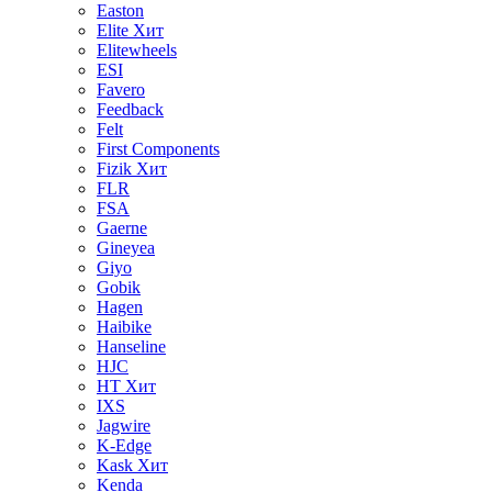
Easton
Elite
Хит
Elitewheels
ESI
Favero
Feedback
Felt
First Components
Fizik
Хит
FLR
FSA
Gaerne
Gineyea
Giyo
Gobik
Hagen
Haibike
Hanseline
HJC
HT
Хит
IXS
Jagwire
K-Edge
Kask
Хит
Kenda