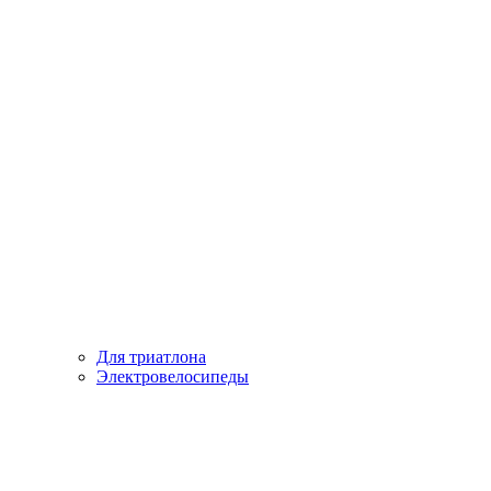
Для триатлона
Электровелосипеды