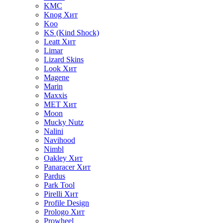
KMC
Knog
Хит
Koo
KS (Kind Shock)
Leatt
Хит
Limar
Lizard Skins
Look
Хит
Magene
Marin
Maxxis
MET
Хит
Moon
Mucky Nutz
Nalini
Navihood
Nimbl
Oakley
Хит
Panaracer
Хит
Pardus
Park Tool
Pirelli
Хит
Profile Design
Prologo
Хит
Prowheel