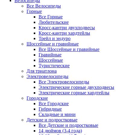
Велосипеды
Все Велосипеды
Горные
Все Горные
Любительские
Кросс-кантри двухподвесы
Кросс-кантри хардтейлы
Трейл и эндуро
Шоссейные и гравийные
Все Шоссейные и гравийные
Гравийные
Шоссейные
Туристические
Для триатлона
Электровелосипеды
Все Электровелосипеды
Электрические горные двухподвесы
Электрические горные хардтейлы
Городские
Все Городские
Гибридные
Складные и мини
Детские и подростковые
Все Детские и подростковые
14 дюймов (3-4 года)