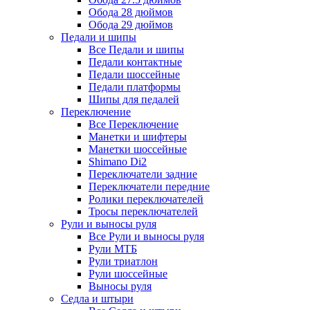
Обода 28 дюймов
Обода 29 дюймов
Педали и шипы
Все Педали и шипы
Педали контактные
Педали шоссейные
Педали платформы
Шипы для педалей
Переключение
Все Переключение
Манетки и шифтеры
Манетки шоссейные
Shimano Di2
Переключатели задние
Переключатели передние
Ролики переключателей
Тросы переключателей
Рули и выносы руля
Все Рули и выносы руля
Рули МТБ
Рули триатлон
Рули шоссейные
Выносы руля
Седла и штыри