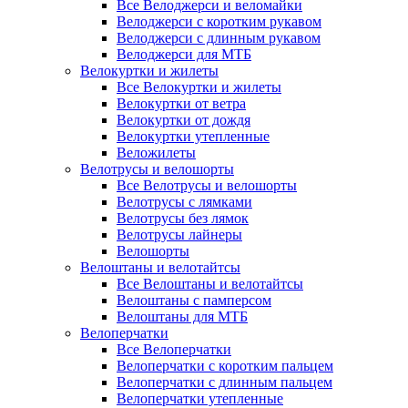
Все Велоджерси и веломайки
Велоджерси с коротким рукавом
Велоджерси с длинным рукавом
Велоджерси для МТБ
Велокуртки и жилеты
Все Велокуртки и жилеты
Велокуртки от ветра
Велокуртки от дождя
Велокуртки утепленные
Веложилеты
Велотрусы и велошорты
Все Велотрусы и велошорты
Велотрусы с лямками
Велотрусы без лямок
Велотрусы лайнеры
Велошорты
Велоштаны и велотайтсы
Все Велоштаны и велотайтсы
Велоштаны с памперсом
Велоштаны для МТБ
Велоперчатки
Все Велоперчатки
Велоперчатки с коротким пальцем
Велоперчатки с длинным пальцем
Велоперчатки утепленные