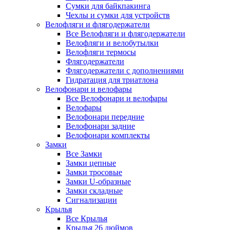
Сумки для байкпакинга
Чехлы и сумки для устройств
Велофляги и флягодержатели
Все Велофляги и флягодержатели
Велофляги и велобутылки
Велофляги термосы
Флягодержатели
Флягодержатели с дополнениями
Гидратация для триатлона
Велофонари и велофары
Все Велофонари и велофары
Велофары
Велофонари передние
Велофонари задние
Велофонари комплекты
Замки
Все Замки
Замки цепные
Замки тросовые
Замки U-образные
Замки складные
Сигнализации
Крылья
Все Крылья
Крылья 26 дюймов