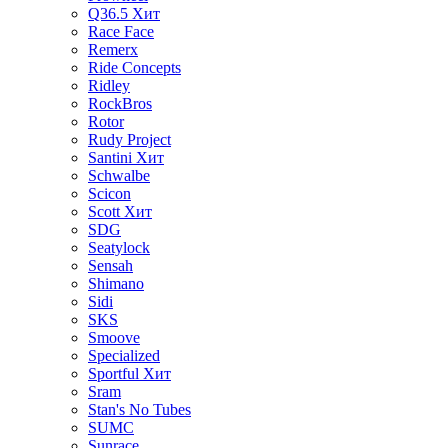
Q36.5
Хит
Race Face
Remerx
Ride Concepts
Ridley
RockBros
Rotor
Rudy Project
Santini
Хит
Schwalbe
Scicon
Scott
Хит
SDG
Seatylock
Sensah
Shimano
Sidi
SKS
Smoove
Specialized
Sportful
Хит
Sram
Stan's No Tubes
SUMC
Sunrace