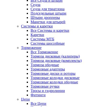
Все Седла и штыри
Седла
Седла для триатлона
Подседельные штыри
Штыри дропперы
Манетки для штырей
Системы и каретки
Все Системы и каретки
Каретки
Системы МТБ
Системы шоссейные
Торможение
Все Торможение
Тормоза дисковые (калиперы)
Тормоза дисковые (комплекты)
Тормоза ободные
Тормозные адаптеры
Тормозные диски и роторы
Тормозные колодки дисковые
Тормозные колодки ободные
Тормозные ручки
Тросы и гидролинии
Фитинги
Цепи
Все Цепи