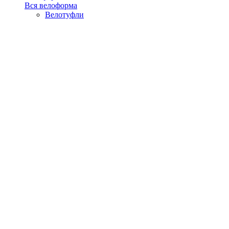
Вся велоформа
Велотуфли