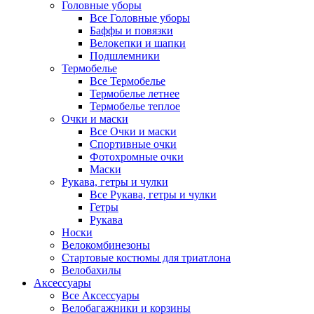
Головные уборы
Все Головные уборы
Баффы и повязки
Велокепки и шапки
Подшлемники
Термобелье
Все Термобелье
Термобелье летнее
Термобелье теплое
Очки и маски
Все Очки и маски
Спортивные очки
Фотохромные очки
Маски
Рукава, гетры и чулки
Все Рукава, гетры и чулки
Гетры
Рукава
Носки
Велокомбинезоны
Стартовые костюмы для триатлона
Велобахилы
Аксессуары
Все Аксессуары
Велобагажники и корзины