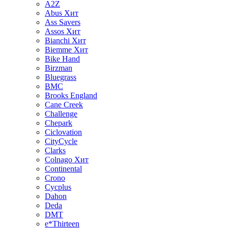
A2Z
Abus
Хит
Ass Savers
Assos
Хит
Bianchi
Хит
Biemme
Хит
Bike Hand
Birzman
Bluegrass
BMC
Brooks England
Cane Creek
Challenge
Chepark
Ciclovation
CityCycle
Clarks
Colnago
Хит
Continental
Crono
Cycplus
Dahon
Deda
DMT
e*Thirteen