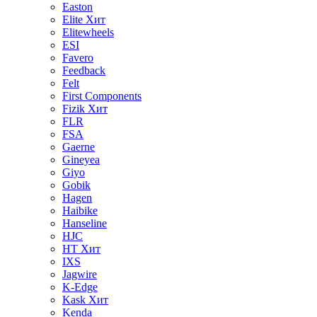
Easton
Elite
Хит
Elitewheels
ESI
Favero
Feedback
Felt
First Components
Fizik
Хит
FLR
FSA
Gaerne
Gineyea
Giyo
Gobik
Hagen
Haibike
Hanseline
HJC
HT
Хит
IXS
Jagwire
K-Edge
Kask
Хит
Kenda