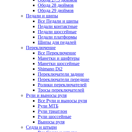
Обода 28 дюймов
Обода 29 дюймов
Педали и шипы
Все Педали и шипы
Педали контактные
Педали шоссейные
Педали платформы
Шипы для педалей
Переключение
Все Переключение
Манетки и шифтеры
Манетки шоссейные
Shimano Di2
Переключатели задние
Переключатели передние
Ролики переключателей
Тросы переключателей
Рули и выносы руля
Все Рули и выносы руля
Рули МТБ
Рули триатлон
Рули шоссейные
Выносы руля
Седла и штыри