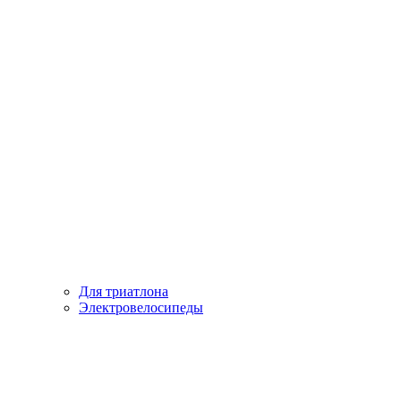
Для триатлона
Электровелосипеды