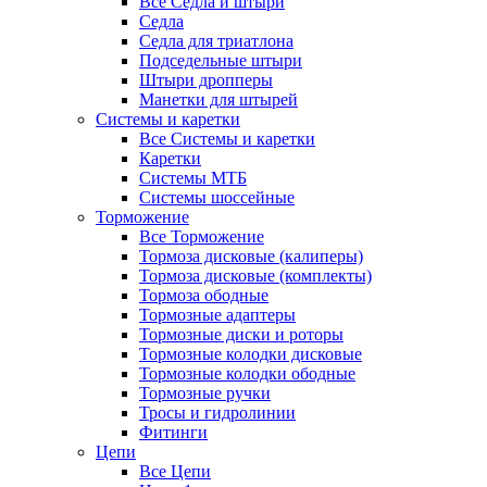
Все Седла и штыри
Седла
Седла для триатлона
Подседельные штыри
Штыри дропперы
Манетки для штырей
Системы и каретки
Все Системы и каретки
Каретки
Системы МТБ
Системы шоссейные
Торможение
Все Торможение
Тормоза дисковые (калиперы)
Тормоза дисковые (комплекты)
Тормоза ободные
Тормозные адаптеры
Тормозные диски и роторы
Тормозные колодки дисковые
Тормозные колодки ободные
Тормозные ручки
Тросы и гидролинии
Фитинги
Цепи
Все Цепи