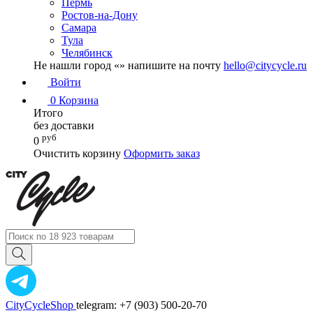
Пермь
Ростов-на-Дону
Самара
Тула
Челябинск
Не нашли город «
» напишите на почту
hello@citycycle.ru
Войти
0
Корзина
Итого
без доставки
руб
0
Очистить корзину
Оформить заказ
CityCycleShop
telegram: +7 (903) 500-20-70