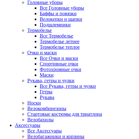
Головные уборы
Все Головные уборы
Баффы и повязки
Велокепки и шапки
Подшлемники
Термобелье
Все Термобелье
Термобелье летнее
Термобелье теплое
Очки и маски
Все Очки и маски
Спортивные очки
Фотохромные очки
Маски
Рукава, гетры и чулки
Все Рукава, гетры и чулки
Гетры
Рукава
Носки
Велокомбинезоны
Стартовые костюмы для триатлона
Велобахилы
Аксессуары
Все Аксессуары
Велобагажники и корзины