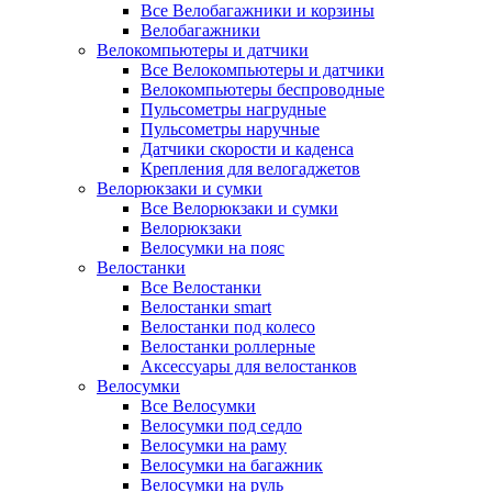
Все Велобагажники и корзины
Велобагажники
Велокомпьютеры и датчики
Все Велокомпьютеры и датчики
Велокомпьютеры беспроводные
Пульсометры нагрудные
Пульсометры наручные
Датчики скорости и каденса
Крепления для велогаджетов
Велорюкзаки и сумки
Все Велорюкзаки и сумки
Велорюкзаки
Велосумки на пояс
Велостанки
Все Велостанки
Велостанки smart
Велостанки под колесо
Велостанки роллерные
Аксессуары для велостанков
Велосумки
Все Велосумки
Велосумки под седло
Велосумки на раму
Велосумки на багажник
Велосумки на руль