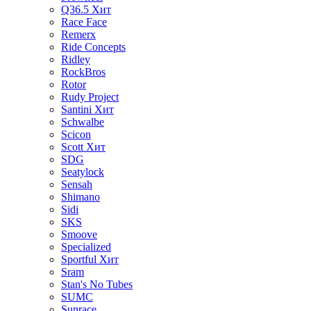
Q36.5
Хит
Race Face
Remerx
Ride Concepts
Ridley
RockBros
Rotor
Rudy Project
Santini
Хит
Schwalbe
Scicon
Scott
Хит
SDG
Seatylock
Sensah
Shimano
Sidi
SKS
Smoove
Specialized
Sportful
Хит
Sram
Stan's No Tubes
SUMC
Sunrace