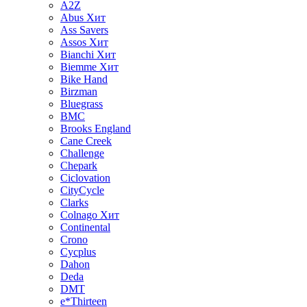
A2Z
Abus
Хит
Ass Savers
Assos
Хит
Bianchi
Хит
Biemme
Хит
Bike Hand
Birzman
Bluegrass
BMC
Brooks England
Cane Creek
Challenge
Chepark
Ciclovation
CityCycle
Clarks
Colnago
Хит
Continental
Crono
Cycplus
Dahon
Deda
DMT
e*Thirteen