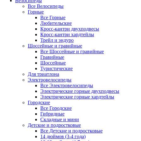
Велосипеды
Все Велосипеды
Горные
Все Горные
Любительские
Кросс-кантри двухподвесы
Кросс-кантри хардтейлы
Трейл и эндуро
Шоссейные и гравийные
Все Шоссейные и гравийные
Гравийные
Шоссейные
Туристические
Для триатлона
Электровелосипеды
Все Электровелосипеды
Электрические горные двухподвесы
Электрические горные хардтейлы
Городские
Все Городские
Гибридные
Складные и мини
Детские и подростковые
Все Детские и подростковые
14 дюймов (3-4 года)