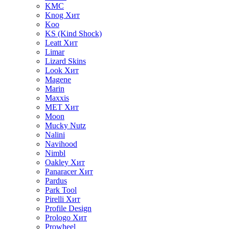
KMC
Knog
Хит
Koo
KS (Kind Shock)
Leatt
Хит
Limar
Lizard Skins
Look
Хит
Magene
Marin
Maxxis
MET
Хит
Moon
Mucky Nutz
Nalini
Navihood
Nimbl
Oakley
Хит
Panaracer
Хит
Pardus
Park Tool
Pirelli
Хит
Profile Design
Prologo
Хит
Prowheel