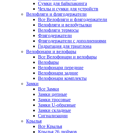
Сумки для байкпакинга
Чехлы и сумки для устройств
Велофляги и флягодержатели
Все Велофляги и флягодержатели
Велофляги и велобутылки
Велофляги термосы
Флягодержатели
Флягодержатели с дополнениями
Гидратация для триатлона
Велофонари и велофары
Все Велофонари и велофары
Велофары
Велофонари передние
Велофонари задние
Велофонари комплекты
Замки
Все Замки
Замки цепные
Замки тросовые
Замки U-образные
Замки складные
Сигнализации
Крылья
Все Крылья
Крылья 26 дюймов