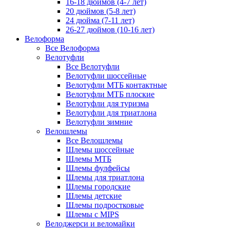
16-18 дюймов (4-7 лет)
20 дюймов (5-8 лет)
24 дюйма (7-11 лет)
26-27 дюймов (10-16 лет)
Велоформа
Все Велоформа
Велотуфли
Все Велотуфли
Велотуфли шоссейные
Велотуфли МТБ контактные
Велотуфли МТБ плоские
Велотуфли для туризма
Велотуфли для триатлона
Велотуфли зимние
Велошлемы
Все Велошлемы
Шлемы шоссейные
Шлемы МТБ
Шлемы фулфейсы
Шлемы для триатлона
Шлемы городские
Шлемы детские
Шлемы подростковые
Шлемы с MIPS
Велоджерси и веломайки