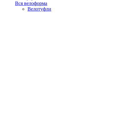
Вся велоформа
Велотуфли