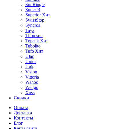
SunRingle
Super B
Superior
Хит
SwissStop
Syncros
Taya
Thomson
Topeak
Хит
Tubolito
Tufo
Хит
Ulac
Unior
Uniq
Vision
Vittoria
Wahoo
Wellgo
Xoss
Скидки
Оплата
Доставка
Контакты
Блог
Карта сайта