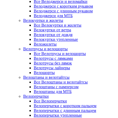
Все Велоджерси и веломайки
Велоджерси с коротким рукавом
Велоджерси с длинным рукавом
Велоджерси для МТБ
Велокуртки и жилеты
Все Велокуртки и жилеты
Велокуртки от ветра
Велокуртки от дождя
Велокуртки утепленные
Веложилеты
Велотрусы и велошорты
Все Велотрусы и велошорты
Велотрусы с лямками
Велотрусы без лямок
Велотрусы лайнеры
Велошорты
Велоштаны и велотайтсы
Все Велоштаны и велотайтсы
Велоштаны с памперсом
Велоштаны для МТБ
Велоперчатки
Все Велоперчатки
Велоперчатки с коротким пальцем
Велоперчатки с длинным пальцем
Велоперчатки утепленные