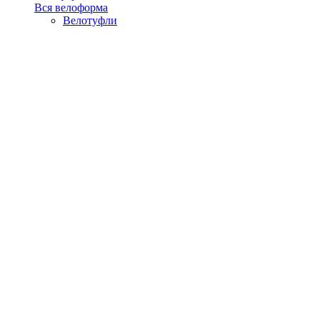
Вся велоформа
Велотуфли