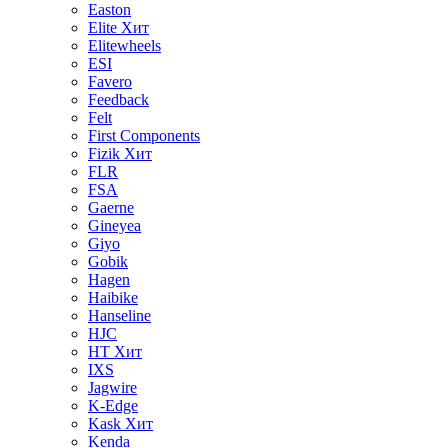
Easton
Elite
Хит
Elitewheels
ESI
Favero
Feedback
Felt
First Components
Fizik
Хит
FLR
FSA
Gaerne
Gineyea
Giyo
Gobik
Hagen
Haibike
Hanseline
HJC
HT
Хит
IXS
Jagwire
K-Edge
Kask
Хит
Kenda