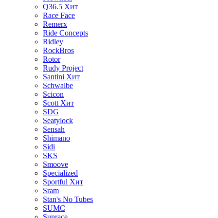
Q36.5
Хит
Race Face
Remerx
Ride Concepts
Ridley
RockBros
Rotor
Rudy Project
Santini
Хит
Schwalbe
Scicon
Scott
Хит
SDG
Seatylock
Sensah
Shimano
Sidi
SKS
Smoove
Specialized
Sportful
Хит
Sram
Stan's No Tubes
SUMC
Sunrace