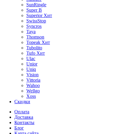
SunRingle
Super B
Superior
Хит
SwissStop
Syncros
Taya
Thomson
Topeak
Хит
Tubolito
Tufo
Хит
Ulac
Unior
Uniq
Vision
Vittoria
Wahoo
Wellgo
Xoss
Скидки
Оплата
Доставка
Контакты
Блог
Карта сайта