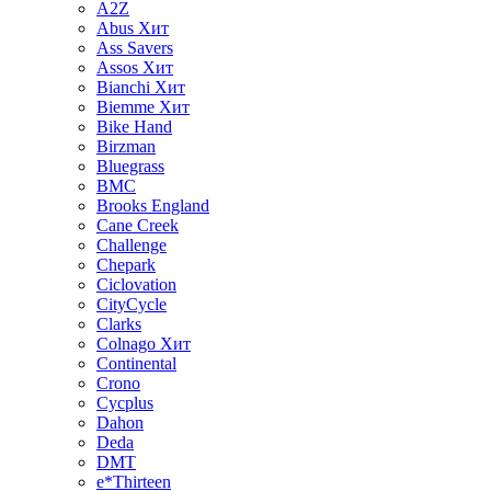
A2Z
Abus
Хит
Ass Savers
Assos
Хит
Bianchi
Хит
Biemme
Хит
Bike Hand
Birzman
Bluegrass
BMC
Brooks England
Cane Creek
Challenge
Chepark
Ciclovation
CityCycle
Clarks
Colnago
Хит
Continental
Crono
Cycplus
Dahon
Deda
DMT
e*Thirteen