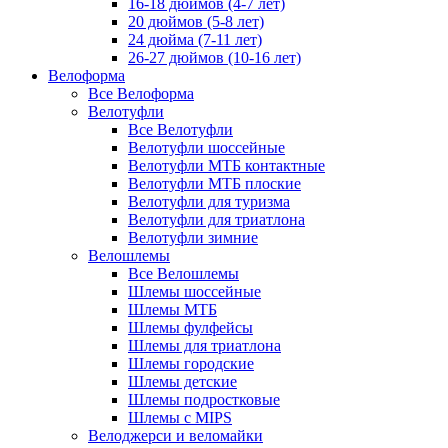
16-18 дюймов (4-7 лет)
20 дюймов (5-8 лет)
24 дюйма (7-11 лет)
26-27 дюймов (10-16 лет)
Велоформа
Все Велоформа
Велотуфли
Все Велотуфли
Велотуфли шоссейные
Велотуфли МТБ контактные
Велотуфли МТБ плоские
Велотуфли для туризма
Велотуфли для триатлона
Велотуфли зимние
Велошлемы
Все Велошлемы
Шлемы шоссейные
Шлемы МТБ
Шлемы фулфейсы
Шлемы для триатлона
Шлемы городские
Шлемы детские
Шлемы подростковые
Шлемы с MIPS
Велоджерси и веломайки