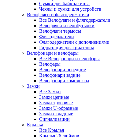
Сумки для байкпакинга
Чехлы и сумки для устройств
Велофляги и флягодержатели
Все Велофляги и флягодержатели
Велофляги и велобутылки
Велофляги термосы
Флягодержатели
Флягодержатели с дополнениями
Гидратация для триатлона
Велофонари и велофары
Все Велофонари и велофары
Велофары
Велофонари передние
Велофонари задние
Велофонари комплекты
Замки
Все Замки
Замки цепные
Замки тросовые
Замки U-образные
Замки складные
Сигнализации
Крылья
Все Крылья
Крылья 26 дюймов