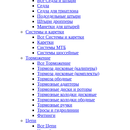
Все Седла и штыри
Седла
Седла для триатлона
Подседельные штыри
Штыри дропперы
Манетки для штырей
Системы и каретки
Все Системы и каретки
Каретки
Системы МТБ
Системы шоссейные
Торможение
Все Торможение
Тормоза дисковые (калиперы)
Тормоза дисковые (комплекты)
Тормоза ободные
Тормозные адаптеры
Тормозные диски и роторы
Тормозные колодки дисковые
Тормозные колодки ободные
Тормозные ручки
Тросы и гидролинии
Фитинги
Цепи
Все Цепи