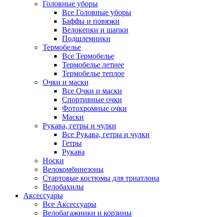
Головные уборы
Все Головные уборы
Баффы и повязки
Велокепки и шапки
Подшлемники
Термобелье
Все Термобелье
Термобелье летнее
Термобелье теплое
Очки и маски
Все Очки и маски
Спортивные очки
Фотохромные очки
Маски
Рукава, гетры и чулки
Все Рукава, гетры и чулки
Гетры
Рукава
Носки
Велокомбинезоны
Стартовые костюмы для триатлона
Велобахилы
Аксессуары
Все Аксессуары
Велобагажники и корзины