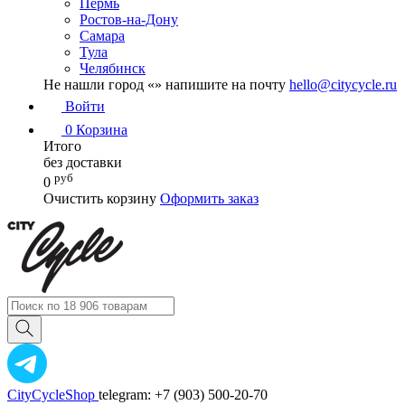
Пермь
Ростов-на-Дону
Самара
Тула
Челябинск
Не нашли город «
» напишите на почту
hello@citycycle.ru
Войти
0
Корзина
Итого
без доставки
руб
0
Очистить корзину
Оформить заказ
CityCycleShop
telegram: +7 (903) 500-20-70