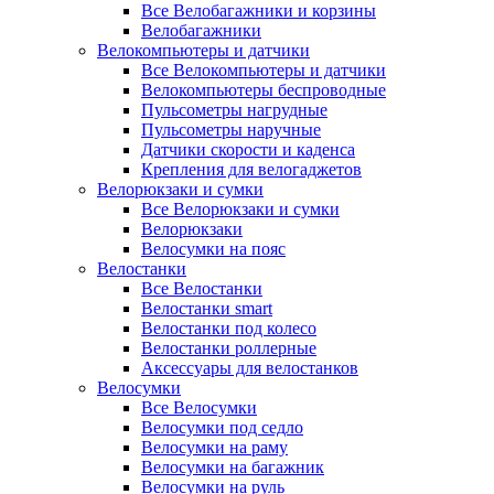
Все Велобагажники и корзины
Велобагажники
Велокомпьютеры и датчики
Все Велокомпьютеры и датчики
Велокомпьютеры беспроводные
Пульсометры нагрудные
Пульсометры наручные
Датчики скорости и каденса
Крепления для велогаджетов
Велорюкзаки и сумки
Все Велорюкзаки и сумки
Велорюкзаки
Велосумки на пояс
Велостанки
Все Велостанки
Велостанки smart
Велостанки под колесо
Велостанки роллерные
Аксессуары для велостанков
Велосумки
Все Велосумки
Велосумки под седло
Велосумки на раму
Велосумки на багажник
Велосумки на руль