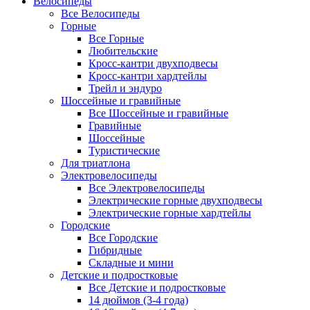
Велосипеды
Все Велосипеды
Горные
Все Горные
Любительские
Кросс-кантри двухподвесы
Кросс-кантри хардтейлы
Трейл и эндуро
Шоссейные и гравийные
Все Шоссейные и гравийные
Гравийные
Шоссейные
Туристические
Для триатлона
Электровелосипеды
Все Электровелосипеды
Электрические горные двухподвесы
Электрические горные хардтейлы
Городские
Все Городские
Гибридные
Складные и мини
Детские и подростковые
Все Детские и подростковые
14 дюймов (3-4 года)