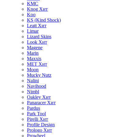
KMC
Knog
Хит
Koo
KS (Kind Shock)
Leatt
Хит
Limar
Lizard Skins
Look
Хит
Magene
Marin
Maxxis
MET
Хит
Moon
Mucky Nutz
Nalini
Navihood
Nimbl
Oakley
Хит
Panaracer
Хит
Pardus
Park Tool
Pirelli
Хит
Profile Design
Prologo
Хит
Prowheel