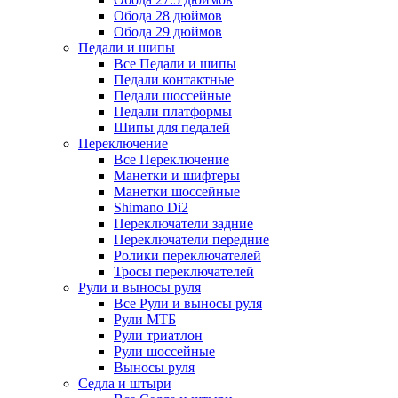
Обода 28 дюймов
Обода 29 дюймов
Педали и шипы
Все Педали и шипы
Педали контактные
Педали шоссейные
Педали платформы
Шипы для педалей
Переключение
Все Переключение
Манетки и шифтеры
Манетки шоссейные
Shimano Di2
Переключатели задние
Переключатели передние
Ролики переключателей
Тросы переключателей
Рули и выносы руля
Все Рули и выносы руля
Рули МТБ
Рули триатлон
Рули шоссейные
Выносы руля
Седла и штыри