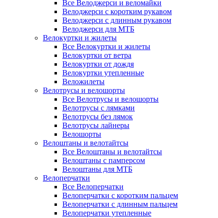
Все Велоджерси и веломайки
Велоджерси с коротким рукавом
Велоджерси с длинным рукавом
Велоджерси для МТБ
Велокуртки и жилеты
Все Велокуртки и жилеты
Велокуртки от ветра
Велокуртки от дождя
Велокуртки утепленные
Веложилеты
Велотрусы и велошорты
Все Велотрусы и велошорты
Велотрусы с лямками
Велотрусы без лямок
Велотрусы лайнеры
Велошорты
Велоштаны и велотайтсы
Все Велоштаны и велотайтсы
Велоштаны с памперсом
Велоштаны для МТБ
Велоперчатки
Все Велоперчатки
Велоперчатки с коротким пальцем
Велоперчатки с длинным пальцем
Велоперчатки утепленные