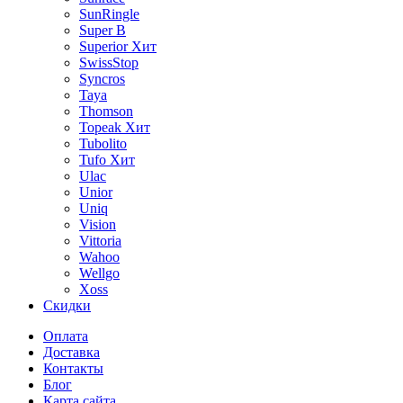
SunRingle
Super B
Superior
Хит
SwissStop
Syncros
Taya
Thomson
Topeak
Хит
Tubolito
Tufo
Хит
Ulac
Unior
Uniq
Vision
Vittoria
Wahoo
Wellgo
Xoss
Скидки
Оплата
Доставка
Контакты
Блог
Карта сайта