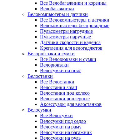
Все Велобагажники и корзины
Велобагажники
Велокомпьютеры и датчики
Все Велокомпьютеры и датчики
Велокомпьютеры беспроводные
Пульсометры нагрудные
Пульсометры наручные
Датчики скорости и каденса
Крепления для велогаджетов
Велорюкзаки и сумки
Все Велорюкзаки и сумки
Велорюкзаки
Велосумки на пояс
Велостанки
Все Велостанки
Велостанки smart
Велостанки под колесо
Велостанки роллерные
Аксессуары для велостанков
Велосумки
Все Велосумки
Велосумки под седло
Велосумки на раму
Велосумки на багажник
Велосумки на руль