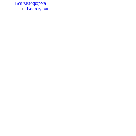
Вся велоформа
Велотуфли