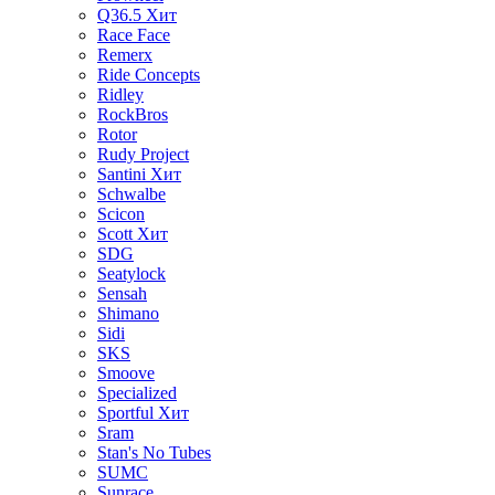
Q36.5
Хит
Race Face
Remerx
Ride Concepts
Ridley
RockBros
Rotor
Rudy Project
Santini
Хит
Schwalbe
Scicon
Scott
Хит
SDG
Seatylock
Sensah
Shimano
Sidi
SKS
Smoove
Specialized
Sportful
Хит
Sram
Stan's No Tubes
SUMC
Sunrace