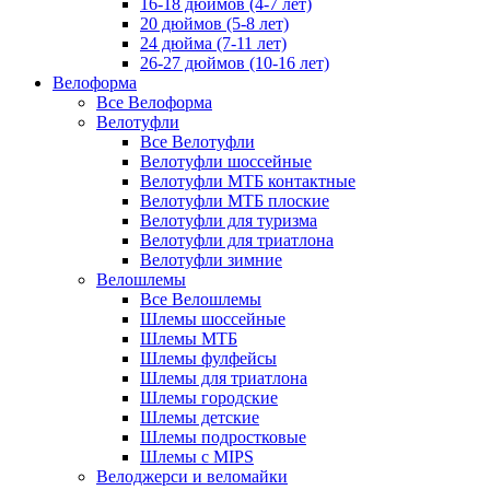
16-18 дюймов (4-7 лет)
20 дюймов (5-8 лет)
24 дюйма (7-11 лет)
26-27 дюймов (10-16 лет)
Велоформа
Все Велоформа
Велотуфли
Все Велотуфли
Велотуфли шоссейные
Велотуфли МТБ контактные
Велотуфли МТБ плоские
Велотуфли для туризма
Велотуфли для триатлона
Велотуфли зимние
Велошлемы
Все Велошлемы
Шлемы шоссейные
Шлемы МТБ
Шлемы фулфейсы
Шлемы для триатлона
Шлемы городские
Шлемы детские
Шлемы подростковые
Шлемы с MIPS
Велоджерси и веломайки