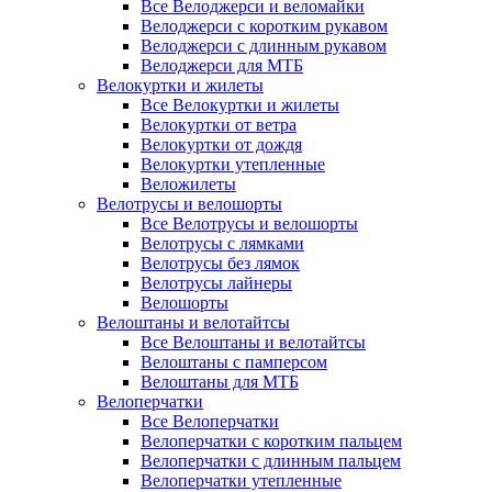
Все Велоджерси и веломайки
Велоджерси с коротким рукавом
Велоджерси с длинным рукавом
Велоджерси для МТБ
Велокуртки и жилеты
Все Велокуртки и жилеты
Велокуртки от ветра
Велокуртки от дождя
Велокуртки утепленные
Веложилеты
Велотрусы и велошорты
Все Велотрусы и велошорты
Велотрусы с лямками
Велотрусы без лямок
Велотрусы лайнеры
Велошорты
Велоштаны и велотайтсы
Все Велоштаны и велотайтсы
Велоштаны с памперсом
Велоштаны для МТБ
Велоперчатки
Все Велоперчатки
Велоперчатки с коротким пальцем
Велоперчатки с длинным пальцем
Велоперчатки утепленные