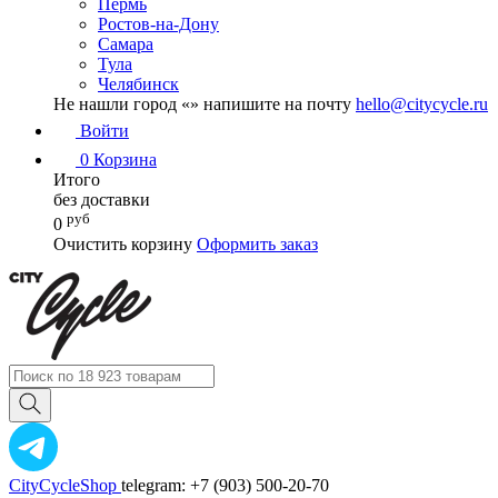
Пермь
Ростов-на-Дону
Самара
Тула
Челябинск
Не нашли город «
» напишите на почту
hello@citycycle.ru
Войти
0
Корзина
Итого
без доставки
руб
0
Очистить корзину
Оформить заказ
CityCycleShop
telegram: +7 (903) 500-20-70