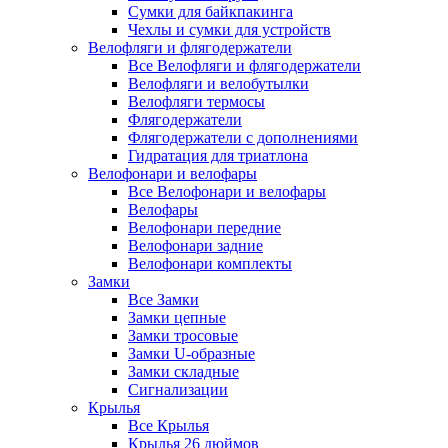
Сумки для байкпакинга
Чехлы и сумки для устройств
Велофляги и флягодержатели
Все Велофляги и флягодержатели
Велофляги и велобутылки
Велофляги термосы
Флягодержатели
Флягодержатели с дополнениями
Гидратация для триатлона
Велофонари и велофары
Все Велофонари и велофары
Велофары
Велофонари передние
Велофонари задние
Велофонари комплекты
Замки
Все Замки
Замки цепные
Замки тросовые
Замки U-образные
Замки складные
Сигнализации
Крылья
Все Крылья
Крылья 26 дюймов