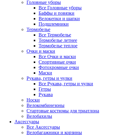
Головные уборы
Все Головные уборы
Баффы и повязки
Велокепки и шапки
Подшлемники
Термобелье
Все Термобелье
Термобелье летнее
Термобелье теплое
Очки и маски
Все Очки и маски
Спортивные очки
Фотохромные очки
Маски
Рукава, гетры и чулки
Все Рукава, гетры и чулки
Гетры
Рукава
Носки
Велокомбинезоны
Стартовые костюмы для триатлона
Велобахилы
Аксессуары
Все Аксессуары
Велобагажники и корзины