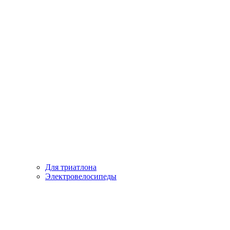
Для триатлона
Электровелосипеды