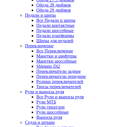
Обода 28 дюймов
Обода 29 дюймов
Педали и шипы
Все Педали и шипы
Педали контактные
Педали шоссейные
Педали платформы
Шипы для педалей
Переключение
Все Переключение
Манетки и шифтеры
Манетки шоссейные
Shimano Di2
Переключатели задние
Переключатели передние
Ролики переключателей
Тросы переключателей
Рули и выносы руля
Все Рули и выносы руля
Рули МТБ
Рули триатлон
Рули шоссейные
Выносы руля
Седла и штыри