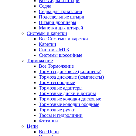
Все Седла и штыри
Седла
Седла для триатлона
Подседельные штыри
Штыри дропперы
Манетки для штырей
Системы и каретки
Все Системы и каретки
Каретки
Системы МТБ
Системы шоссейные
Торможение
Все Торможение
Тормоза дисковые (калиперы)
Тормоза дисковые (комплекты)
Тормоза ободные
Тормозные адаптеры
Тормозные диски и роторы
Тормозные колодки дисковые
Тормозные колодки ободные
Тормозные ручки
Тросы и гидролинии
Фитинги
Цепи
Все Цепи