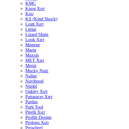
KMC
Knog
Хит
Koo
KS (Kind Shock)
Leatt
Хит
Limar
Lizard Skins
Look
Хит
Magene
Marin
Maxxis
MET
Хит
Moon
Mucky Nutz
Nalini
Navihood
Nimbl
Oakley
Хит
Panaracer
Хит
Pardus
Park Tool
Pirelli
Хит
Profile Design
Prologo
Хит
Prowheel