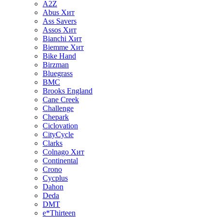
A2Z
Abus
Хит
Ass Savers
Assos
Хит
Bianchi
Хит
Biemme
Хит
Bike Hand
Birzman
Bluegrass
BMC
Brooks England
Cane Creek
Challenge
Chepark
Ciclovation
CityCycle
Clarks
Colnago
Хит
Continental
Crono
Cycplus
Dahon
Deda
DMT
e*Thirteen