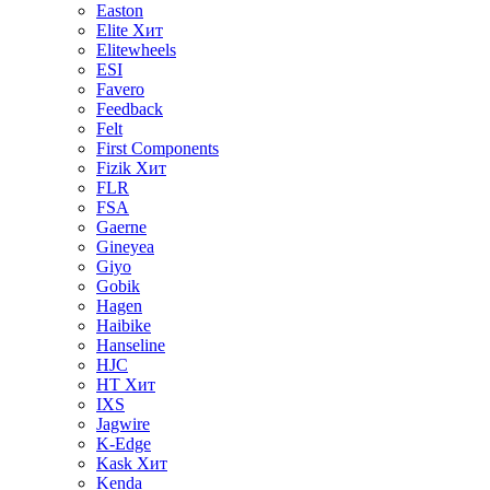
Easton
Elite
Хит
Elitewheels
ESI
Favero
Feedback
Felt
First Components
Fizik
Хит
FLR
FSA
Gaerne
Gineyea
Giyo
Gobik
Hagen
Haibike
Hanseline
HJC
HT
Хит
IXS
Jagwire
K-Edge
Kask
Хит
Kenda