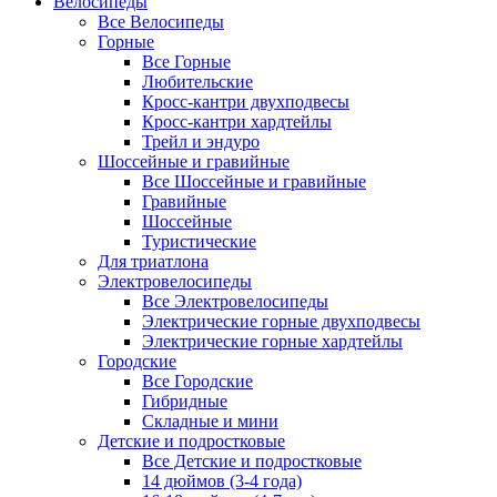
Велосипеды
Все Велосипеды
Горные
Все Горные
Любительские
Кросс-кантри двухподвесы
Кросс-кантри хардтейлы
Трейл и эндуро
Шоссейные и гравийные
Все Шоссейные и гравийные
Гравийные
Шоссейные
Туристические
Для триатлона
Электровелосипеды
Все Электровелосипеды
Электрические горные двухподвесы
Электрические горные хардтейлы
Городские
Все Городские
Гибридные
Складные и мини
Детские и подростковые
Все Детские и подростковые
14 дюймов (3-4 года)