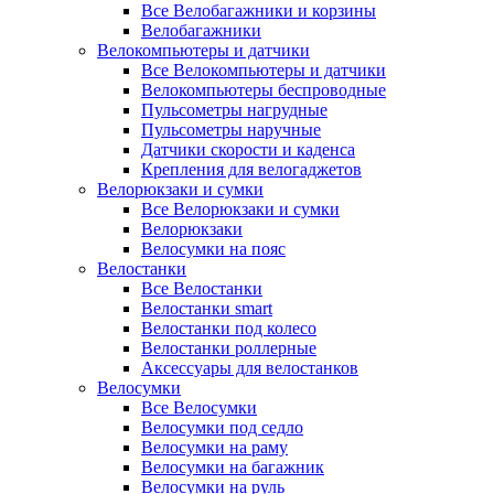
Все Велобагажники и корзины
Велобагажники
Велокомпьютеры и датчики
Все Велокомпьютеры и датчики
Велокомпьютеры беспроводные
Пульсометры нагрудные
Пульсометры наручные
Датчики скорости и каденса
Крепления для велогаджетов
Велорюкзаки и сумки
Все Велорюкзаки и сумки
Велорюкзаки
Велосумки на пояс
Велостанки
Все Велостанки
Велостанки smart
Велостанки под колесо
Велостанки роллерные
Аксессуары для велостанков
Велосумки
Все Велосумки
Велосумки под седло
Велосумки на раму
Велосумки на багажник
Велосумки на руль