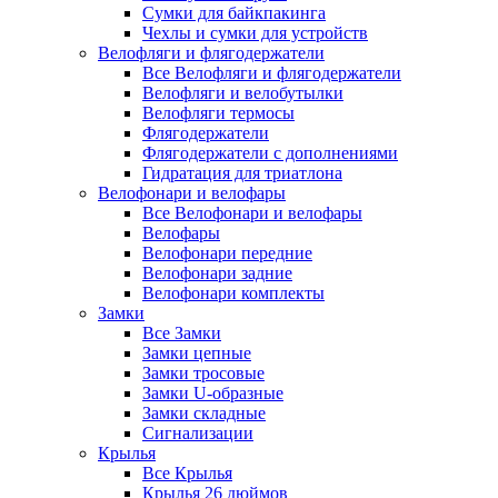
Сумки для байкпакинга
Чехлы и сумки для устройств
Велофляги и флягодержатели
Все Велофляги и флягодержатели
Велофляги и велобутылки
Велофляги термосы
Флягодержатели
Флягодержатели с дополнениями
Гидратация для триатлона
Велофонари и велофары
Все Велофонари и велофары
Велофары
Велофонари передние
Велофонари задние
Велофонари комплекты
Замки
Все Замки
Замки цепные
Замки тросовые
Замки U-образные
Замки складные
Сигнализации
Крылья
Все Крылья
Крылья 26 дюймов