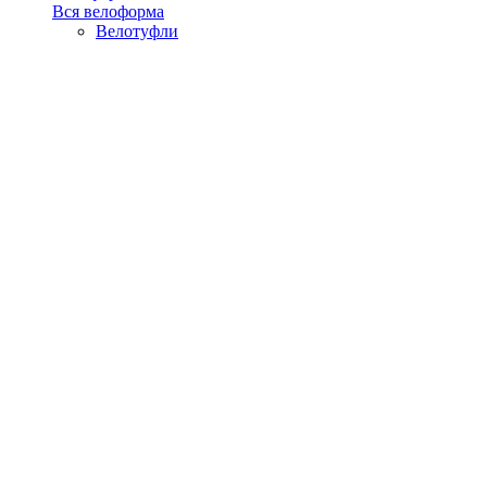
Вся велоформа
Велотуфли