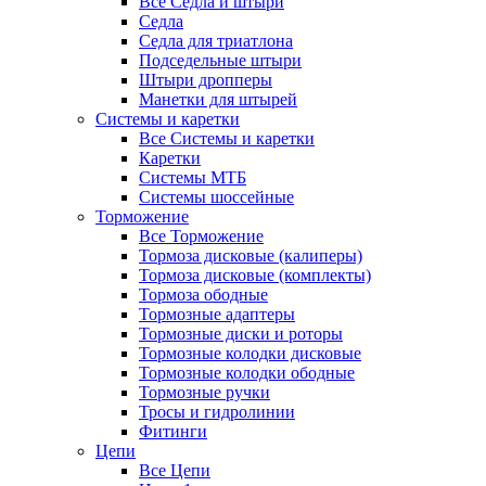
Все Седла и штыри
Седла
Седла для триатлона
Подседельные штыри
Штыри дропперы
Манетки для штырей
Системы и каретки
Все Системы и каретки
Каретки
Системы МТБ
Системы шоссейные
Торможение
Все Торможение
Тормоза дисковые (калиперы)
Тормоза дисковые (комплекты)
Тормоза ободные
Тормозные адаптеры
Тормозные диски и роторы
Тормозные колодки дисковые
Тормозные колодки ободные
Тормозные ручки
Тросы и гидролинии
Фитинги
Цепи
Все Цепи