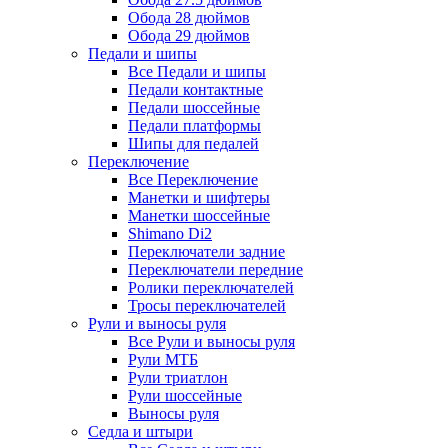
Обода 28 дюймов
Обода 29 дюймов
Педали и шипы
Все Педали и шипы
Педали контактные
Педали шоссейные
Педали платформы
Шипы для педалей
Переключение
Все Переключение
Манетки и шифтеры
Манетки шоссейные
Shimano Di2
Переключатели задние
Переключатели передние
Ролики переключателей
Тросы переключателей
Рули и выносы руля
Все Рули и выносы руля
Рули МТБ
Рули триатлон
Рули шоссейные
Выносы руля
Седла и штыри