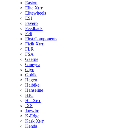
Easton
Elite
Хит
Elitewheels
ESI
Favero
Feedback
Felt
First Components
Fizik
Хит
FLR
FSA
Gaerne
Gineyea
Giyo
Gobik
Hagen
Haibike
Hanseline
HJC
HT
Хит
IXS
Jagwire
K-Edge
Kask
Хит
Kenda