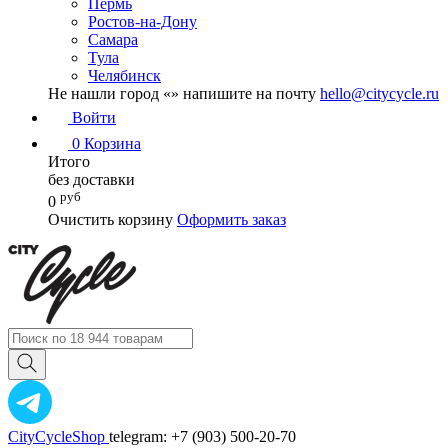
Пермь
Ростов-на-Дону
Самара
Тула
Челябинск
Не нашли город «
» напишите на почту
hello@citycycle.ru
Войти
0
Корзина
Итого
без доставки
руб
0
Очистить корзину
Оформить заказ
CityCycleShop
telegram: +7 (903) 500-20-70