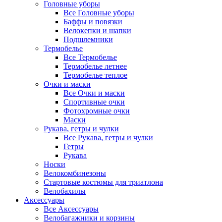
Головные уборы
Все Головные уборы
Баффы и повязки
Велокепки и шапки
Подшлемники
Термобелье
Все Термобелье
Термобелье летнее
Термобелье теплое
Очки и маски
Все Очки и маски
Спортивные очки
Фотохромные очки
Маски
Рукава, гетры и чулки
Все Рукава, гетры и чулки
Гетры
Рукава
Носки
Велокомбинезоны
Стартовые костюмы для триатлона
Велобахилы
Аксессуары
Все Аксессуары
Велобагажники и корзины