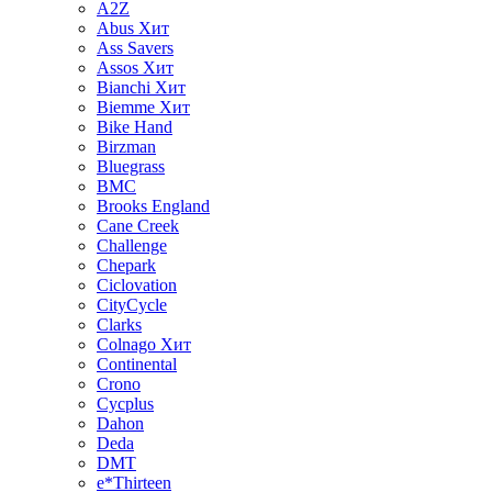
A2Z
Abus
Хит
Ass Savers
Assos
Хит
Bianchi
Хит
Biemme
Хит
Bike Hand
Birzman
Bluegrass
BMC
Brooks England
Cane Creek
Challenge
Chepark
Ciclovation
CityCycle
Clarks
Colnago
Хит
Continental
Crono
Cycplus
Dahon
Deda
DMT
e*Thirteen