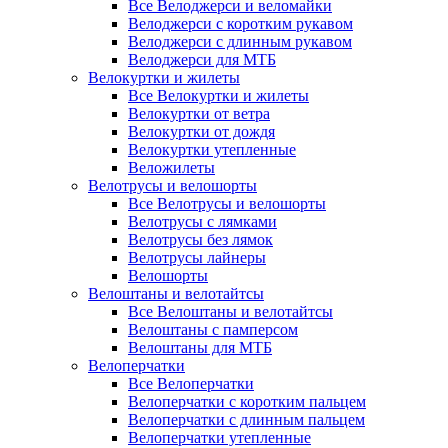
Все Велоджерси и веломайки
Велоджерси с коротким рукавом
Велоджерси с длинным рукавом
Велоджерси для МТБ
Велокуртки и жилеты
Все Велокуртки и жилеты
Велокуртки от ветра
Велокуртки от дождя
Велокуртки утепленные
Веложилеты
Велотрусы и велошорты
Все Велотрусы и велошорты
Велотрусы с лямками
Велотрусы без лямок
Велотрусы лайнеры
Велошорты
Велоштаны и велотайтсы
Все Велоштаны и велотайтсы
Велоштаны с памперсом
Велоштаны для МТБ
Велоперчатки
Все Велоперчатки
Велоперчатки с коротким пальцем
Велоперчатки с длинным пальцем
Велоперчатки утепленные