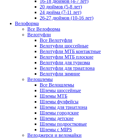
16-18 дюймов (4-7 лет)
20 дюймов (5-8 лет)
24 дюйма (7-11 лет)
26-27 дюймов (10-16 лет)
Велоформа
Все Велоформа
Велотуфли
Все Велотуфли
Велотуфли шоссейные
Велотуфли МТБ контактные
Велотуфли МТБ плоские
Велотуфли для туризма
Велотуфли для триатлона
Велотуфли зимние
Велошлемы
Все Велошлемы
Шлемы шоссейные
Шлемы МТБ
Шлемы фулфейсы
Шлемы для триатлона
Шлемы городские
Шлемы детские
Шлемы подростковые
Шлемы с MIPS
Велоджерси и веломайки