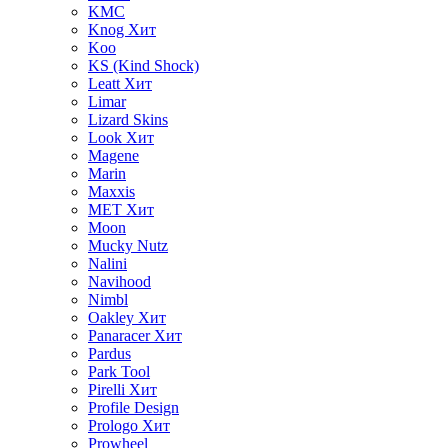
KMC
Knog
Хит
Koo
KS (Kind Shock)
Leatt
Хит
Limar
Lizard Skins
Look
Хит
Magene
Marin
Maxxis
MET
Хит
Moon
Mucky Nutz
Nalini
Navihood
Nimbl
Oakley
Хит
Panaracer
Хит
Pardus
Park Tool
Pirelli
Хит
Profile Design
Prologo
Хит
Prowheel