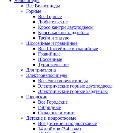
Велосипеды
Все Велосипеды
Горные
Все Горные
Любительские
Кросс-кантри двухподвесы
Кросс-кантри хардтейлы
Трейл и эндуро
Шоссейные и гравийные
Все Шоссейные и гравийные
Гравийные
Шоссейные
Туристические
Для триатлона
Электровелосипеды
Все Электровелосипеды
Электрические горные двухподвесы
Электрические горные хардтейлы
Городские
Все Городские
Гибридные
Складные и мини
Детские и подростковые
Все Детские и подростковые
14 дюймов (3-4 года)