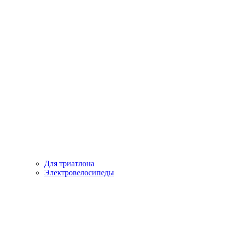
Для триатлона
Электровелосипеды