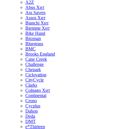
A2Z
Abus
Хит
Ass Savers
Assos
Хит
Bianchi
Хит
Biemme
Хит
Bike Hand
Birzman
Bluegrass
BMC
Brooks England
Cane Creek
Challenge
Chepark
Ciclovation
CityCycle
Clarks
Colnago
Хит
Continental
Crono
Cycplus
Dahon
Deda
DMT
e*Thirteen