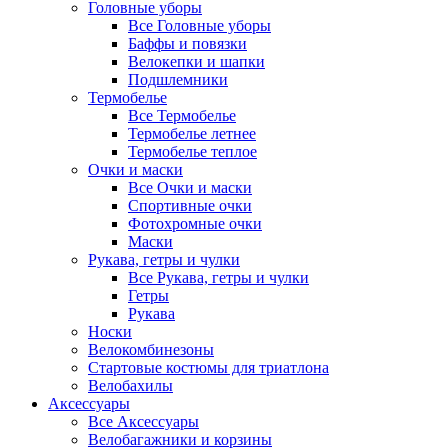
Головные уборы
Все Головные уборы
Баффы и повязки
Велокепки и шапки
Подшлемники
Термобелье
Все Термобелье
Термобелье летнее
Термобелье теплое
Очки и маски
Все Очки и маски
Спортивные очки
Фотохромные очки
Маски
Рукава, гетры и чулки
Все Рукава, гетры и чулки
Гетры
Рукава
Носки
Велокомбинезоны
Стартовые костюмы для триатлона
Велобахилы
Аксессуары
Все Аксессуары
Велобагажники и корзины