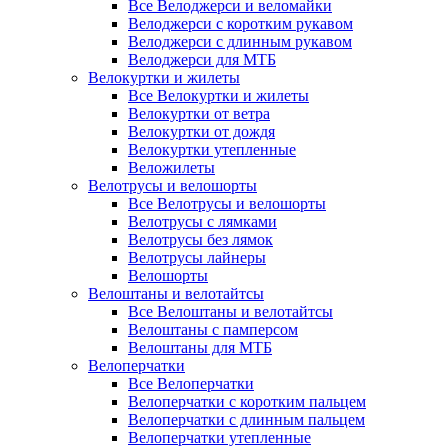
Все Велоджерси и веломайки
Велоджерси с коротким рукавом
Велоджерси с длинным рукавом
Велоджерси для МТБ
Велокуртки и жилеты
Все Велокуртки и жилеты
Велокуртки от ветра
Велокуртки от дождя
Велокуртки утепленные
Веложилеты
Велотрусы и велошорты
Все Велотрусы и велошорты
Велотрусы с лямками
Велотрусы без лямок
Велотрусы лайнеры
Велошорты
Велоштаны и велотайтсы
Все Велоштаны и велотайтсы
Велоштаны с памперсом
Велоштаны для МТБ
Велоперчатки
Все Велоперчатки
Велоперчатки с коротким пальцем
Велоперчатки с длинным пальцем
Велоперчатки утепленные