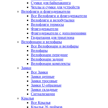
Сумки для байкпакинга
Чехлы и сумки для устройств
Велофляги и флягодержатели
Все Велофляги и флягодержатели
Велофляги и велобутылки
Велофляги термосы
Флягодержатели
Флягодержатели с дополнениями
Гидратация для триатлона
Велофонари и велофары
Все Велофонари и велофары
Велофары
Велофонари передние
Велофонари задние
Велофонари комплекты
Замки
Все Замки
Замки цепные
Замки тросовые
Замки U-образные
Замки складные
Сигнализации
Крылья
Все Крылья
Крылья 26 дюймов