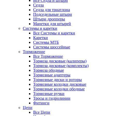
Все Седла и штыри
Седла
Седла для триатлона
Подседельные штыри
Штыри дропперы
Манетки для штырей
Системы и каретки
Все Системы и каретки
Каретки
Системы МТБ
Системы шоссейные
Торможение
Все Торможение
Тормоза дисковые (калиперы)
Тормоза дисковые (комплекты)
Тормоза ободные
Тормозные адаптеры
Тормозные диски и роторы
Тормозные колодки дисковые
Тормозные колодки ободные
Тормозные ручки
Тросы и гидролинии
Фитинги
Цепи
Все Цепи