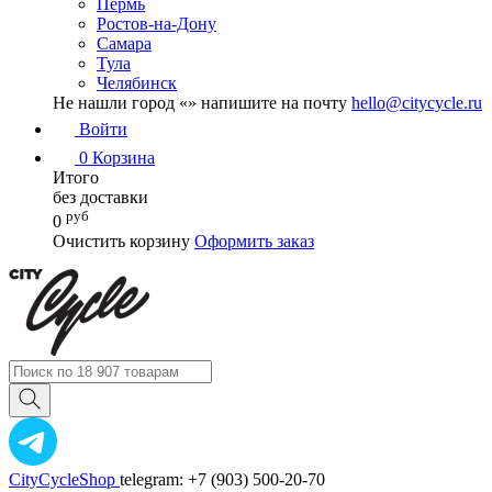
Пермь
Ростов-на-Дону
Самара
Тула
Челябинск
Не нашли город «
» напишите на почту
hello@citycycle.ru
Войти
0
Корзина
Итого
без доставки
руб
0
Очистить корзину
Оформить заказ
CityCycleShop
telegram: +7 (903) 500-20-70