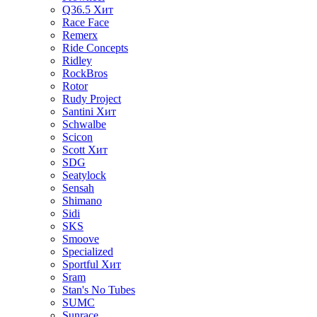
Q36.5
Хит
Race Face
Remerx
Ride Concepts
Ridley
RockBros
Rotor
Rudy Project
Santini
Хит
Schwalbe
Scicon
Scott
Хит
SDG
Seatylock
Sensah
Shimano
Sidi
SKS
Smoove
Specialized
Sportful
Хит
Sram
Stan's No Tubes
SUMC
Sunrace