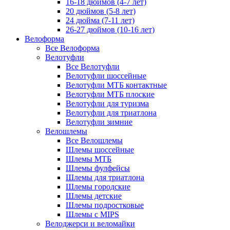
16-18 дюймов (4-7 лет)
20 дюймов (5-8 лет)
24 дюйма (7-11 лет)
26-27 дюймов (10-16 лет)
Велоформа
Все Велоформа
Велотуфли
Все Велотуфли
Велотуфли шоссейные
Велотуфли МТБ контактные
Велотуфли МТБ плоские
Велотуфли для туризма
Велотуфли для триатлона
Велотуфли зимние
Велошлемы
Все Велошлемы
Шлемы шоссейные
Шлемы МТБ
Шлемы фулфейсы
Шлемы для триатлона
Шлемы городские
Шлемы детские
Шлемы подростковые
Шлемы с MIPS
Велоджерси и веломайки