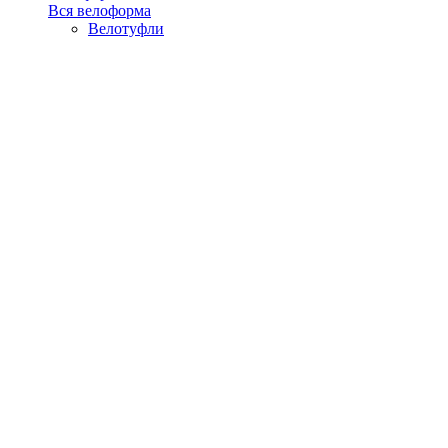
Вся велоформа
Велотуфли