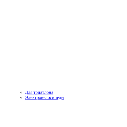
Для триатлона
Электровелосипеды