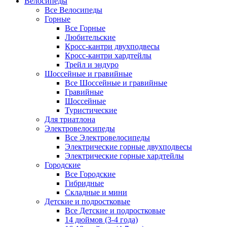
Велосипеды
Все Велосипеды
Горные
Все Горные
Любительские
Кросс-кантри двухподвесы
Кросс-кантри хардтейлы
Трейл и эндуро
Шоссейные и гравийные
Все Шоссейные и гравийные
Гравийные
Шоссейные
Туристические
Для триатлона
Электровелосипеды
Все Электровелосипеды
Электрические горные двухподвесы
Электрические горные хардтейлы
Городские
Все Городские
Гибридные
Складные и мини
Детские и подростковые
Все Детские и подростковые
14 дюймов (3-4 года)