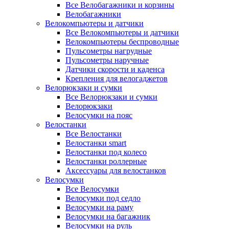
Все Велобагажники и корзины
Велобагажники
Велокомпьютеры и датчики
Все Велокомпьютеры и датчики
Велокомпьютеры беспроводные
Пульсометры нагрудные
Пульсометры наручные
Датчики скорости и каденса
Крепления для велогаджетов
Велорюкзаки и сумки
Все Велорюкзаки и сумки
Велорюкзаки
Велосумки на пояс
Велостанки
Все Велостанки
Велостанки smart
Велостанки под колесо
Велостанки роллерные
Аксессуары для велостанков
Велосумки
Все Велосумки
Велосумки под седло
Велосумки на раму
Велосумки на багажник
Велосумки на руль