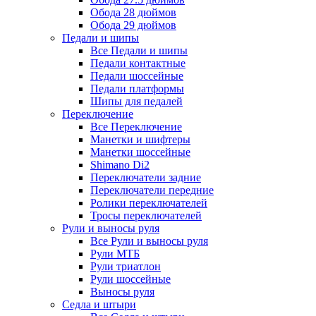
Обода 28 дюймов
Обода 29 дюймов
Педали и шипы
Все Педали и шипы
Педали контактные
Педали шоссейные
Педали платформы
Шипы для педалей
Переключение
Все Переключение
Манетки и шифтеры
Манетки шоссейные
Shimano Di2
Переключатели задние
Переключатели передние
Ролики переключателей
Тросы переключателей
Рули и выносы руля
Все Рули и выносы руля
Рули МТБ
Рули триатлон
Рули шоссейные
Выносы руля
Седла и штыри