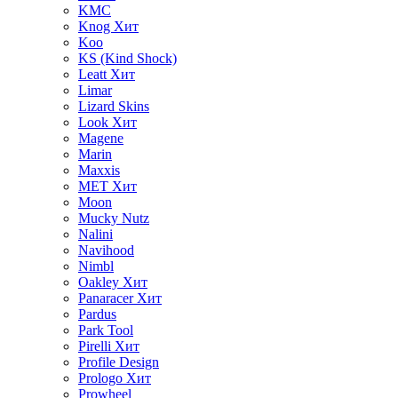
KMC
Knog
Хит
Koo
KS (Kind Shock)
Leatt
Хит
Limar
Lizard Skins
Look
Хит
Magene
Marin
Maxxis
MET
Хит
Moon
Mucky Nutz
Nalini
Navihood
Nimbl
Oakley
Хит
Panaracer
Хит
Pardus
Park Tool
Pirelli
Хит
Profile Design
Prologo
Хит
Prowheel