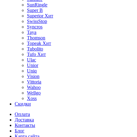
SunRingle
Super B
Superior
Хит
SwissStop
Syncros
Taya
Thomson
Topeak
Хит
Tubolito
Tufo
Хит
Ulac
Unior
Uniq
Vision
Vittoria
Wahoo
Wellgo
Xoss
Скидки
Оплата
Доставка
Контакты
Блог
Карта сайта