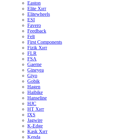
Easton
Elite
Хит
Elitewheels
ESI
Favero
Feedback
Felt
First Components
Fizik
Хит
FLR
FSA
Gaerne
Gineyea
Giyo
Gobik
Hagen
Haibike
Hanseline
HJC
HT
Хит
IXS
Jagwire
K-Edge
Kask
Хит
Kenda