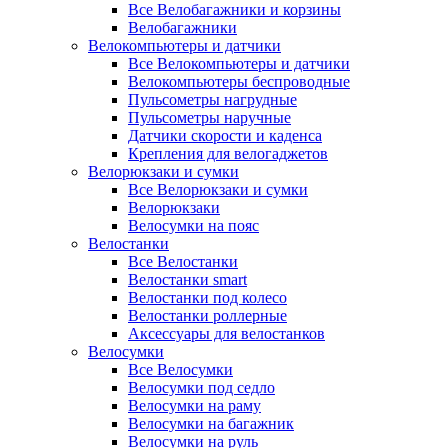
Все Велобагажники и корзины
Велобагажники
Велокомпьютеры и датчики
Все Велокомпьютеры и датчики
Велокомпьютеры беспроводные
Пульсометры нагрудные
Пульсометры наручные
Датчики скорости и каденса
Крепления для велогаджетов
Велорюкзаки и сумки
Все Велорюкзаки и сумки
Велорюкзаки
Велосумки на пояс
Велостанки
Все Велостанки
Велостанки smart
Велостанки под колесо
Велостанки роллерные
Аксессуары для велостанков
Велосумки
Все Велосумки
Велосумки под седло
Велосумки на раму
Велосумки на багажник
Велосумки на руль