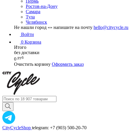
Пермь
Ростов-на-Дону
Самара
Тула
Челябинск
Не нашли город «
» напишите на почту
hello@citycycle.ru
Войти
0
Корзина
Итого
без доставки
руб
0
Очистить корзину
Оформить заказ
CityCycleShop
telegram: +7 (903) 500-20-70