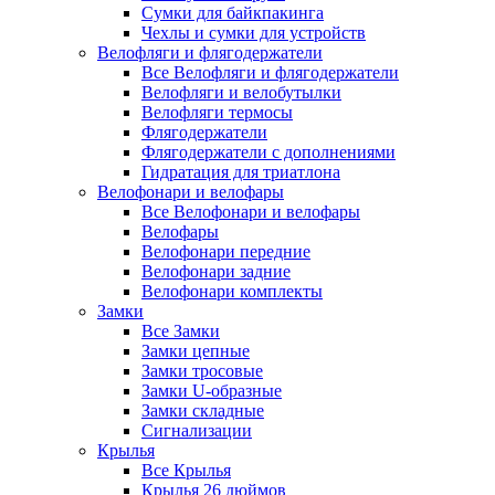
Сумки для байкпакинга
Чехлы и сумки для устройств
Велофляги и флягодержатели
Все Велофляги и флягодержатели
Велофляги и велобутылки
Велофляги термосы
Флягодержатели
Флягодержатели с дополнениями
Гидратация для триатлона
Велофонари и велофары
Все Велофонари и велофары
Велофары
Велофонари передние
Велофонари задние
Велофонари комплекты
Замки
Все Замки
Замки цепные
Замки тросовые
Замки U-образные
Замки складные
Сигнализации
Крылья
Все Крылья
Крылья 26 дюймов