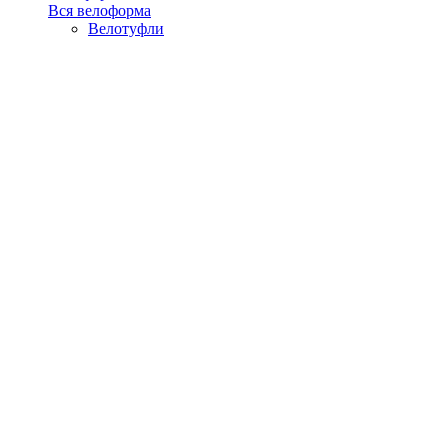
Вся велоформа
Велотуфли