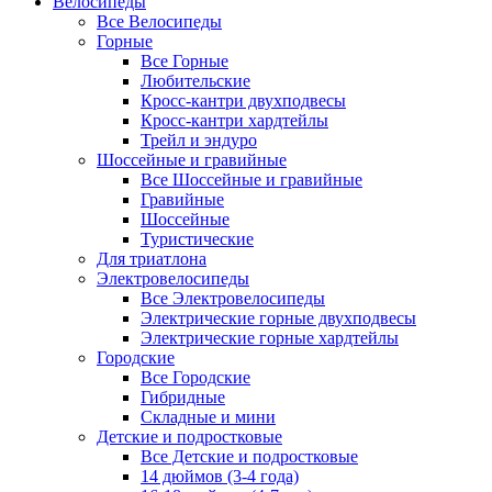
Велосипеды
Все Велосипеды
Горные
Все Горные
Любительские
Кросс-кантри двухподвесы
Кросс-кантри хардтейлы
Трейл и эндуро
Шоссейные и гравийные
Все Шоссейные и гравийные
Гравийные
Шоссейные
Туристические
Для триатлона
Электровелосипеды
Все Электровелосипеды
Электрические горные двухподвесы
Электрические горные хардтейлы
Городские
Все Городские
Гибридные
Складные и мини
Детские и подростковые
Все Детские и подростковые
14 дюймов (3-4 года)