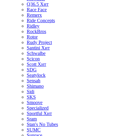
Q36.5
Хит
Race Face
Remerx
Ride Concepts
Ridley
RockBros
Rotor
Rudy Project
Santini
Хит
Schwalbe
Scicon
Scott
Хит
SDG
Seatylock
Sensah
Shimano
Sidi
SKS
Smoove
Specialized
Sportful
Хит
Sram
Stan's No Tubes
SUMC
Sunrace