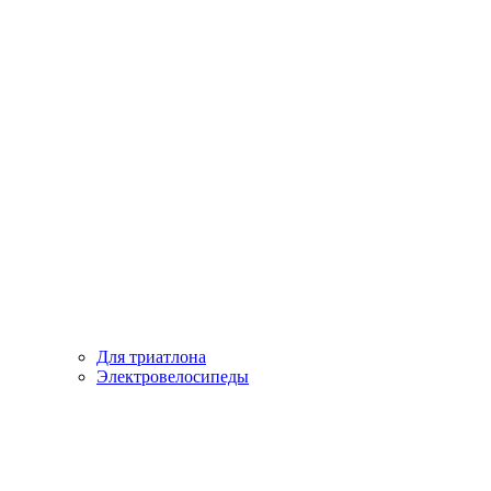
Для триатлона
Электровелосипеды