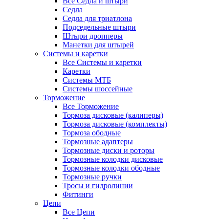
Все Седла и штыри
Седла
Седла для триатлона
Подседельные штыри
Штыри дропперы
Манетки для штырей
Системы и каретки
Все Системы и каретки
Каретки
Системы МТБ
Системы шоссейные
Торможение
Все Торможение
Тормоза дисковые (калиперы)
Тормоза дисковые (комплекты)
Тормоза ободные
Тормозные адаптеры
Тормозные диски и роторы
Тормозные колодки дисковые
Тормозные колодки ободные
Тормозные ручки
Тросы и гидролинии
Фитинги
Цепи
Все Цепи