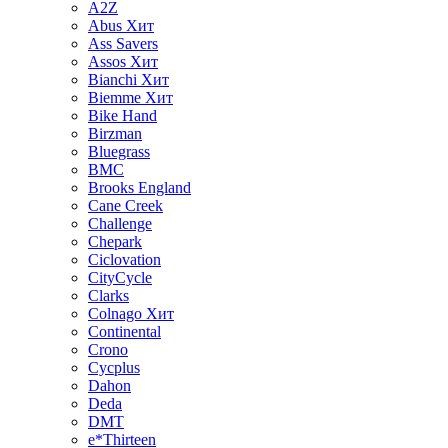
A2Z
Abus
Хит
Ass Savers
Assos
Хит
Bianchi
Хит
Biemme
Хит
Bike Hand
Birzman
Bluegrass
BMC
Brooks England
Cane Creek
Challenge
Chepark
Ciclovation
CityCycle
Clarks
Colnago
Хит
Continental
Crono
Cycplus
Dahon
Deda
DMT
e*Thirteen