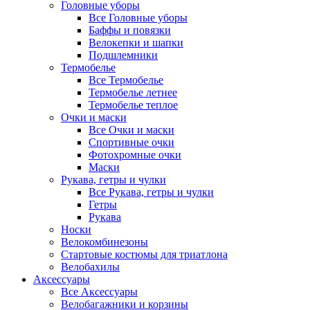
Головные уборы
Все Головные уборы
Баффы и повязки
Велокепки и шапки
Подшлемники
Термобелье
Все Термобелье
Термобелье летнее
Термобелье теплое
Очки и маски
Все Очки и маски
Спортивные очки
Фотохромные очки
Маски
Рукава, гетры и чулки
Все Рукава, гетры и чулки
Гетры
Рукава
Носки
Велокомбинезоны
Стартовые костюмы для триатлона
Велобахилы
Аксессуары
Все Аксессуары
Велобагажники и корзины