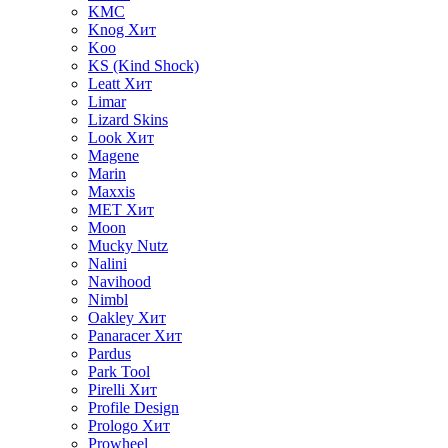
KMC
Knog
Хит
Koo
KS (Kind Shock)
Leatt
Хит
Limar
Lizard Skins
Look
Хит
Magene
Marin
Maxxis
MET
Хит
Moon
Mucky Nutz
Nalini
Navihood
Nimbl
Oakley
Хит
Panaracer
Хит
Pardus
Park Tool
Pirelli
Хит
Profile Design
Prologo
Хит
Prowheel