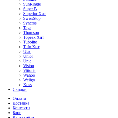
SunRingle
Super B
Superior
Хит
SwissStop
Syncros
Taya
Thomson
Topeak
Хит
Tubolito
Tufo
Хит
Ulac
Unior
Uniq
Vision
Vittoria
Wahoo
Wellgo
Xoss
Скидки
Оплата
Доставка
Контакты
Блог
Карта сайта