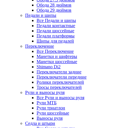
Обода 28 дюймов
Обода 29 дюймов
Педали и шипы
Все Педали и шипы
Педали контактные
Педали шоссейные
Педали платформы
Шипы для педалей
Переключение
Все Переключение
Манетки и шифтеры
Манетки шоссейные
Shimano Di2
Переключатели задние
Переключатели передние
Ролики переключателей
Тросы переключателей
Рули и выносы руля
Все Рули и выносы руля
Рули МТБ
Рули триатлон
Рули шоссейные
Выносы руля
Седла и штыри