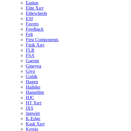
Easton
Elite
Хит
Elitewheels
ESI
Favero
Feedback
Felt
First Components
Fizik
Хит
FLR
FSA
Gaerne
Gineyea
Giyo
Gobik
Hagen
Haibike
Hanseline
HJC
HT
Хит
IXS
Jagwire
K-Edge
Kask
Хит
Kenda