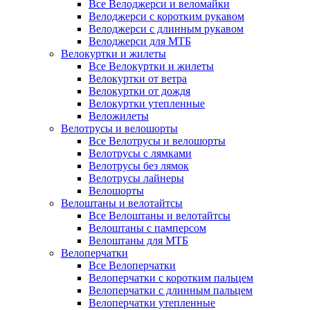
Все Велоджерси и веломайки
Велоджерси с коротким рукавом
Велоджерси с длинным рукавом
Велоджерси для МТБ
Велокуртки и жилеты
Все Велокуртки и жилеты
Велокуртки от ветра
Велокуртки от дождя
Велокуртки утепленные
Веложилеты
Велотрусы и велошорты
Все Велотрусы и велошорты
Велотрусы с лямками
Велотрусы без лямок
Велотрусы лайнеры
Велошорты
Велоштаны и велотайтсы
Все Велоштаны и велотайтсы
Велоштаны с памперсом
Велоштаны для МТБ
Велоперчатки
Все Велоперчатки
Велоперчатки с коротким пальцем
Велоперчатки с длинным пальцем
Велоперчатки утепленные