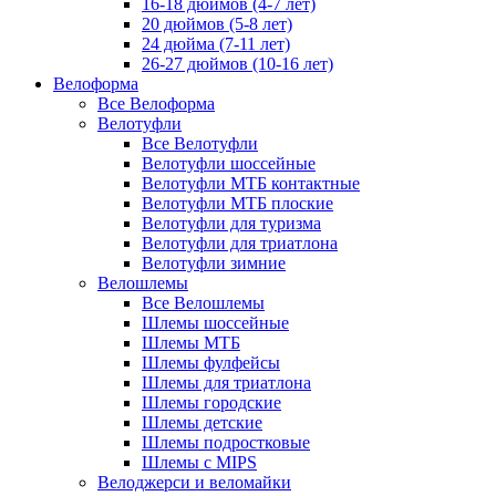
16-18 дюймов (4-7 лет)
20 дюймов (5-8 лет)
24 дюйма (7-11 лет)
26-27 дюймов (10-16 лет)
Велоформа
Все Велоформа
Велотуфли
Все Велотуфли
Велотуфли шоссейные
Велотуфли МТБ контактные
Велотуфли МТБ плоские
Велотуфли для туризма
Велотуфли для триатлона
Велотуфли зимние
Велошлемы
Все Велошлемы
Шлемы шоссейные
Шлемы МТБ
Шлемы фулфейсы
Шлемы для триатлона
Шлемы городские
Шлемы детские
Шлемы подростковые
Шлемы с MIPS
Велоджерси и веломайки