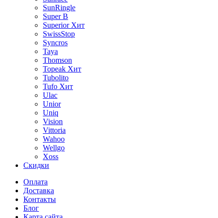
SunRingle
Super B
Superior
Хит
SwissStop
Syncros
Taya
Thomson
Topeak
Хит
Tubolito
Tufo
Хит
Ulac
Unior
Uniq
Vision
Vittoria
Wahoo
Wellgo
Xoss
Скидки
Оплата
Доставка
Контакты
Блог
Карта сайта