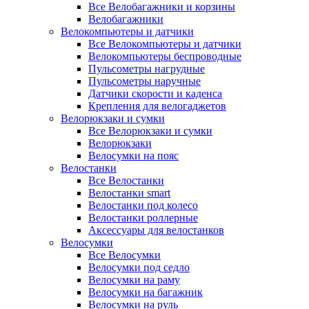
Все Велобагажники и корзины
Велобагажники
Велокомпьютеры и датчики
Все Велокомпьютеры и датчики
Велокомпьютеры беспроводные
Пульсометры нагрудные
Пульсометры наручные
Датчики скорости и каденса
Крепления для велогаджетов
Велорюкзаки и сумки
Все Велорюкзаки и сумки
Велорюкзаки
Велосумки на пояс
Велостанки
Все Велостанки
Велостанки smart
Велостанки под колесо
Велостанки роллерные
Аксессуары для велостанков
Велосумки
Все Велосумки
Велосумки под седло
Велосумки на раму
Велосумки на багажник
Велосумки на руль