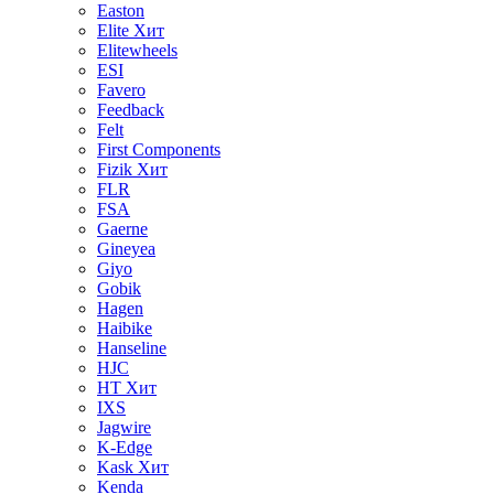
Easton
Elite
Хит
Elitewheels
ESI
Favero
Feedback
Felt
First Components
Fizik
Хит
FLR
FSA
Gaerne
Gineyea
Giyo
Gobik
Hagen
Haibike
Hanseline
HJC
HT
Хит
IXS
Jagwire
K-Edge
Kask
Хит
Kenda