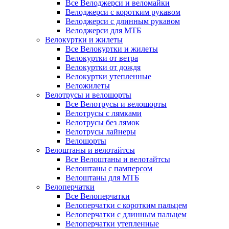
Все Велоджерси и веломайки
Велоджерси с коротким рукавом
Велоджерси с длинным рукавом
Велоджерси для МТБ
Велокуртки и жилеты
Все Велокуртки и жилеты
Велокуртки от ветра
Велокуртки от дождя
Велокуртки утепленные
Веложилеты
Велотрусы и велошорты
Все Велотрусы и велошорты
Велотрусы с лямками
Велотрусы без лямок
Велотрусы лайнеры
Велошорты
Велоштаны и велотайтсы
Все Велоштаны и велотайтсы
Велоштаны с памперсом
Велоштаны для МТБ
Велоперчатки
Все Велоперчатки
Велоперчатки с коротким пальцем
Велоперчатки с длинным пальцем
Велоперчатки утепленные