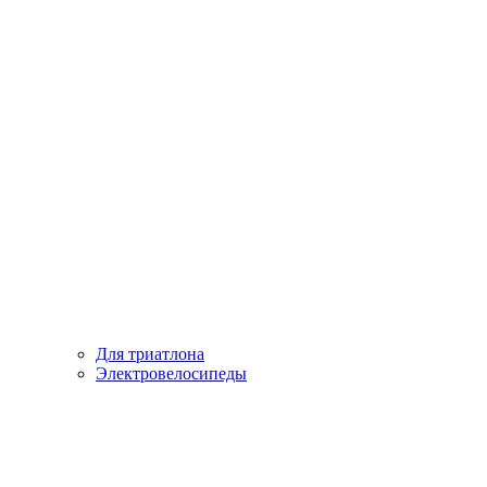
Для триатлона
Электровелосипеды