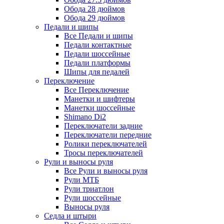
Обода 28 дюймов
Обода 29 дюймов
Педали и шипы
Все Педали и шипы
Педали контактные
Педали шоссейные
Педали платформы
Шипы для педалей
Переключение
Все Переключение
Манетки и шифтеры
Манетки шоссейные
Shimano Di2
Переключатели задние
Переключатели передние
Ролики переключателей
Тросы переключателей
Рули и выносы руля
Все Рули и выносы руля
Рули МТБ
Рули триатлон
Рули шоссейные
Выносы руля
Седла и штыри