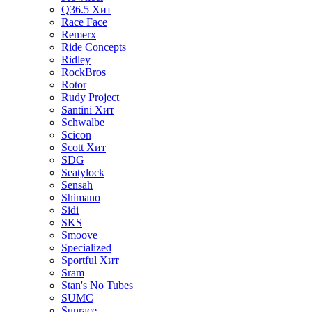
Q36.5
Хит
Race Face
Remerx
Ride Concepts
Ridley
RockBros
Rotor
Rudy Project
Santini
Хит
Schwalbe
Scicon
Scott
Хит
SDG
Seatylock
Sensah
Shimano
Sidi
SKS
Smoove
Specialized
Sportful
Хит
Sram
Stan's No Tubes
SUMC
Sunrace