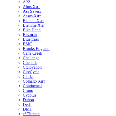
A2Z
Abus
Хит
Ass Savers
Assos
Хит
Bianchi
Хит
Biemme
Хит
Bike Hand
Birzman
Bluegrass
BMC
Brooks England
Cane Creek
Challenge
Chepark
Ciclovation
CityCycle
Clarks
Colnago
Хит
Continental
Crono
Cycplus
Dahon
Deda
DMT
e*Thirteen