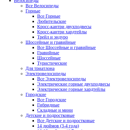
Велосипеды
Все Велосипеды
Горные
Все Горные
Любительские
Кросс-кантри двухподвесы
Кросс-кантри хардтейлы
Трейл и эндуро
Шоссейные и гравийные
Все Шоссейные и гравийные
Гравийные
Шоссейные
Туристические
Для триатлона
Электровелосипеды
Все Электровелосипеды
Электрические горные двухподвесы
Электрические горные хардтейлы
Городские
Все Городские
Гибридные
Складные и мини
Детские и подростковые
Все Детские и подростковые
14 дюймов (3-4 года)