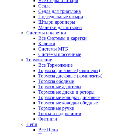
Все Седла и штыри
Седла
Седла для триатлона
Подседельные штыри
Штыри дропперы
Манетки для штырей
Системы и каретки
Все Системы и каретки
Каретки
Системы МТБ
Системы шоссейные
Торможение
Все Торможение
Тормоза дисковые (калиперы)
Тормоза дисковые (комплекты)
Тормоза ободные
Тормозные адаптеры
Тормозные диски и роторы
Тормозные колодки дисковые
Тормозные колодки ободные
Тормозные ручки
Тросы и гидролинии
Фитинги
Цепи
Все Цепи