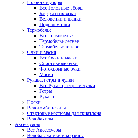
Головные уборы
Все Головные уборы
Баффы и повязки
Велокепки и шапки
Подшлемники
Термобелье
Все Термобелье
Термобелье летнее
Термобелье теплое
Очки и маски
Все Очки и маски
Спортивные очки
Фотохромные очки
Маски
Рукава, гетры и чулки
Все Рукава, гетры и чулки
Гетры
Рукава
Носки
Велокомбинезоны
Стартовые костюмы для триатлона
Велобахилы
Аксессуары
Все Аксессуары
Велобагажники и корзины