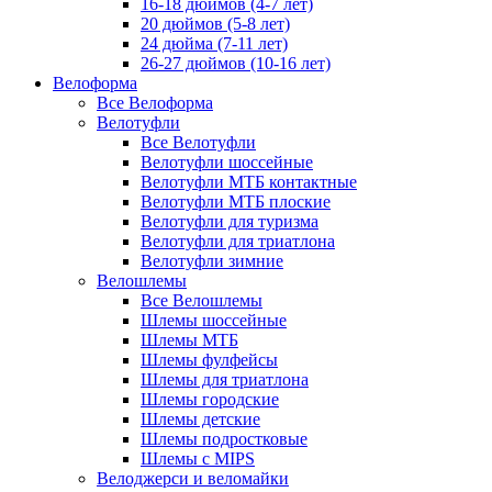
16-18 дюймов (4-7 лет)
20 дюймов (5-8 лет)
24 дюйма (7-11 лет)
26-27 дюймов (10-16 лет)
Велоформа
Все Велоформа
Велотуфли
Все Велотуфли
Велотуфли шоссейные
Велотуфли МТБ контактные
Велотуфли МТБ плоские
Велотуфли для туризма
Велотуфли для триатлона
Велотуфли зимние
Велошлемы
Все Велошлемы
Шлемы шоссейные
Шлемы МТБ
Шлемы фулфейсы
Шлемы для триатлона
Шлемы городские
Шлемы детские
Шлемы подростковые
Шлемы с MIPS
Велоджерси и веломайки