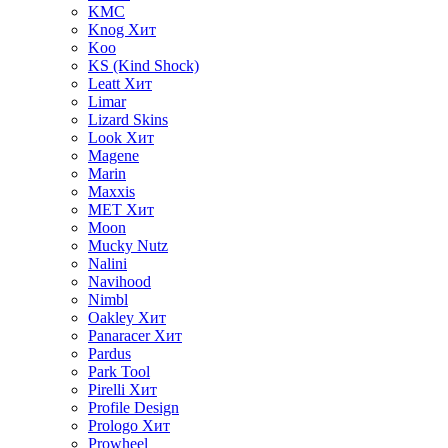
KMC
Knog
Хит
Koo
KS (Kind Shock)
Leatt
Хит
Limar
Lizard Skins
Look
Хит
Magene
Marin
Maxxis
MET
Хит
Moon
Mucky Nutz
Nalini
Navihood
Nimbl
Oakley
Хит
Panaracer
Хит
Pardus
Park Tool
Pirelli
Хит
Profile Design
Prologo
Хит
Prowheel