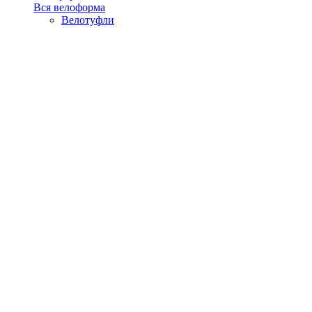
Вся велоформа
Велотуфли