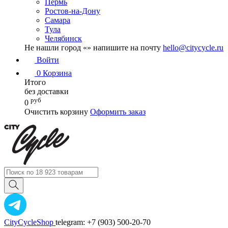
Пермь
Ростов-на-Дону
Самара
Тула
Челябинск
Не нашли город «
» напишите на почту
hello@citycycle.ru
Войти
0
Корзина
Итого
без доставки
руб
0
Очистить корзину
Оформить заказ
CityCycleShop
telegram: +7 (903) 500-20-70