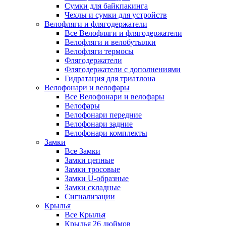
Сумки для байкпакинга
Чехлы и сумки для устройств
Велофляги и флягодержатели
Все Велофляги и флягодержатели
Велофляги и велобутылки
Велофляги термосы
Флягодержатели
Флягодержатели с дополнениями
Гидратация для триатлона
Велофонари и велофары
Все Велофонари и велофары
Велофары
Велофонари передние
Велофонари задние
Велофонари комплекты
Замки
Все Замки
Замки цепные
Замки тросовые
Замки U-образные
Замки складные
Сигнализации
Крылья
Все Крылья
Крылья 26 дюймов