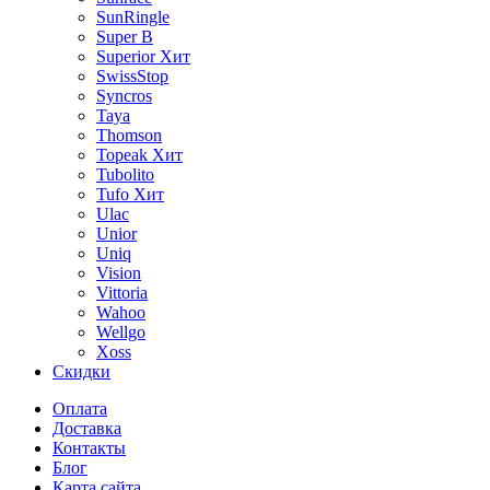
SunRingle
Super B
Superior
Хит
SwissStop
Syncros
Taya
Thomson
Topeak
Хит
Tubolito
Tufo
Хит
Ulac
Unior
Uniq
Vision
Vittoria
Wahoo
Wellgo
Xoss
Скидки
Оплата
Доставка
Контакты
Блог
Карта сайта