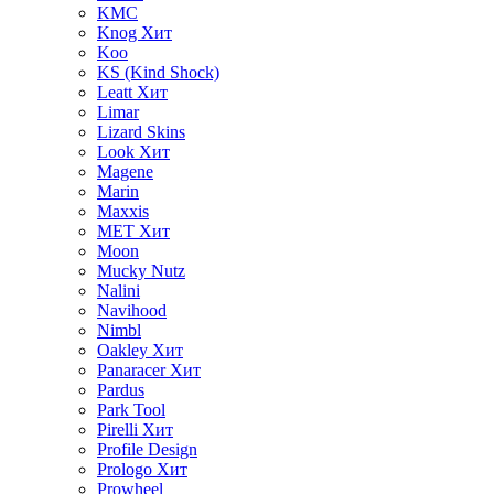
KMC
Knog
Хит
Koo
KS (Kind Shock)
Leatt
Хит
Limar
Lizard Skins
Look
Хит
Magene
Marin
Maxxis
MET
Хит
Moon
Mucky Nutz
Nalini
Navihood
Nimbl
Oakley
Хит
Panaracer
Хит
Pardus
Park Tool
Pirelli
Хит
Profile Design
Prologo
Хит
Prowheel