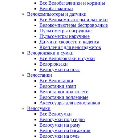
Все Велобагажники и корзины
Велобагажники
Велокомпьютеры и датчики
Все Велокомпьютеры и датчики
Велокомпьютеры беспроводные
Пульсометры нагрудные
Пульсометры наручные
Датчики скорости и каденса
Крепления для велогаджетов
Велорюкзаки и сумки
Все Велорюкзаки и сумки
Велорюкзаки
Велосумки на пояс
Велостанки
Все Велостанки
Велостанки smart
Велостанки под колесо
Велостанки роллерные
Аксессуары для велостанков
Велосумки
Все Велосумки
Велосумки под седло
Велосумки на раму
Велосумки на багажник
Велосумки на руль