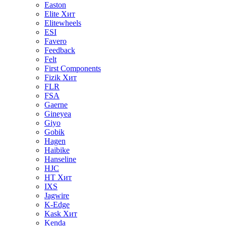
Easton
Elite
Хит
Elitewheels
ESI
Favero
Feedback
Felt
First Components
Fizik
Хит
FLR
FSA
Gaerne
Gineyea
Giyo
Gobik
Hagen
Haibike
Hanseline
HJC
HT
Хит
IXS
Jagwire
K-Edge
Kask
Хит
Kenda