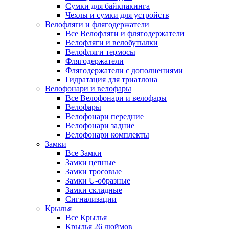
Сумки для байкпакинга
Чехлы и сумки для устройств
Велофляги и флягодержатели
Все Велофляги и флягодержатели
Велофляги и велобутылки
Велофляги термосы
Флягодержатели
Флягодержатели с дополнениями
Гидратация для триатлона
Велофонари и велофары
Все Велофонари и велофары
Велофары
Велофонари передние
Велофонари задние
Велофонари комплекты
Замки
Все Замки
Замки цепные
Замки тросовые
Замки U-образные
Замки складные
Сигнализации
Крылья
Все Крылья
Крылья 26 дюймов