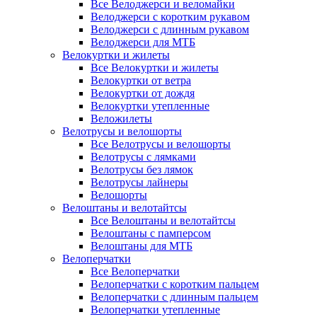
Все Велоджерси и веломайки
Велоджерси с коротким рукавом
Велоджерси с длинным рукавом
Велоджерси для МТБ
Велокуртки и жилеты
Все Велокуртки и жилеты
Велокуртки от ветра
Велокуртки от дождя
Велокуртки утепленные
Веложилеты
Велотрусы и велошорты
Все Велотрусы и велошорты
Велотрусы с лямками
Велотрусы без лямок
Велотрусы лайнеры
Велошорты
Велоштаны и велотайтсы
Все Велоштаны и велотайтсы
Велоштаны с памперсом
Велоштаны для МТБ
Велоперчатки
Все Велоперчатки
Велоперчатки с коротким пальцем
Велоперчатки с длинным пальцем
Велоперчатки утепленные