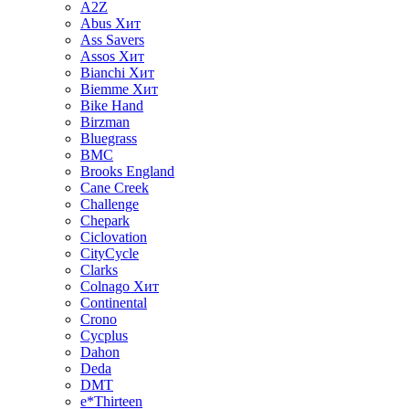
A2Z
Abus
Хит
Ass Savers
Assos
Хит
Bianchi
Хит
Biemme
Хит
Bike Hand
Birzman
Bluegrass
BMC
Brooks England
Cane Creek
Challenge
Chepark
Ciclovation
CityCycle
Clarks
Colnago
Хит
Continental
Crono
Cycplus
Dahon
Deda
DMT
e*Thirteen