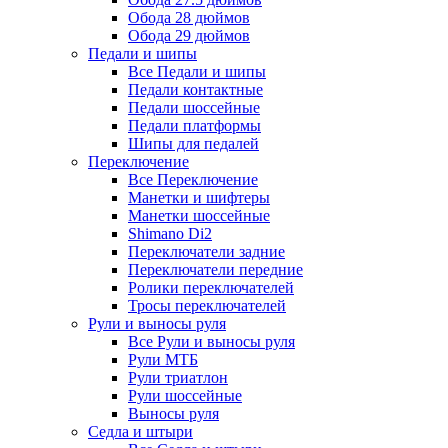
Обода 28 дюймов
Обода 29 дюймов
Педали и шипы
Все Педали и шипы
Педали контактные
Педали шоссейные
Педали платформы
Шипы для педалей
Переключение
Все Переключение
Манетки и шифтеры
Манетки шоссейные
Shimano Di2
Переключатели задние
Переключатели передние
Ролики переключателей
Тросы переключателей
Рули и выносы руля
Все Рули и выносы руля
Рули МТБ
Рули триатлон
Рули шоссейные
Выносы руля
Седла и штыри