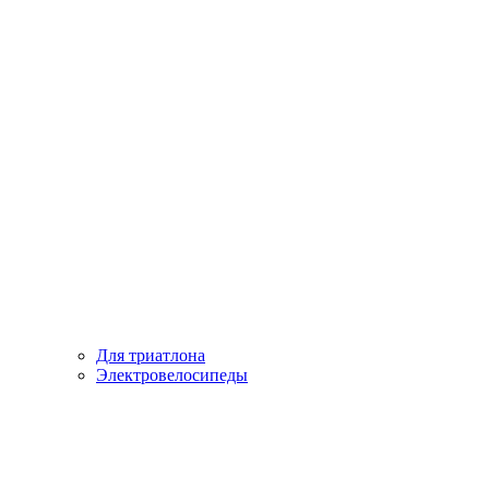
Для триатлона
Электровелосипеды