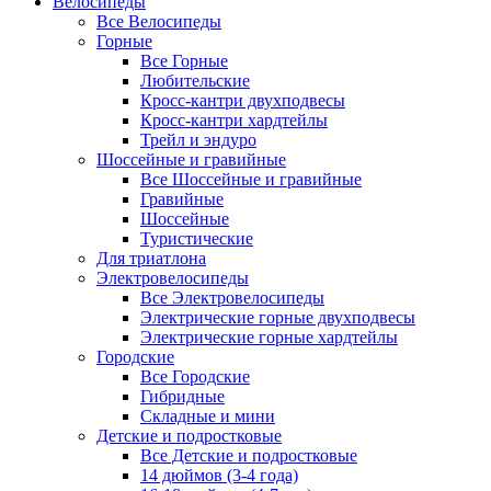
Велосипеды
Все Велосипеды
Горные
Все Горные
Любительские
Кросс-кантри двухподвесы
Кросс-кантри хардтейлы
Трейл и эндуро
Шоссейные и гравийные
Все Шоссейные и гравийные
Гравийные
Шоссейные
Туристические
Для триатлона
Электровелосипеды
Все Электровелосипеды
Электрические горные двухподвесы
Электрические горные хардтейлы
Городские
Все Городские
Гибридные
Складные и мини
Детские и подростковые
Все Детские и подростковые
14 дюймов (3-4 года)