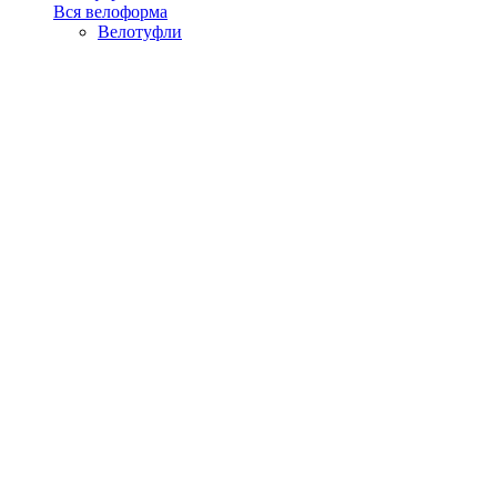
Вся велоформа
Велотуфли