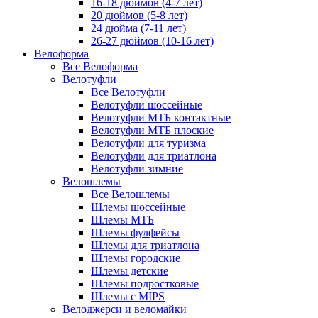
16-18 дюймов (4-7 лет)
20 дюймов (5-8 лет)
24 дюйма (7-11 лет)
26-27 дюймов (10-16 лет)
Велоформа
Все Велоформа
Велотуфли
Все Велотуфли
Велотуфли шоссейные
Велотуфли МТБ контактные
Велотуфли МТБ плоские
Велотуфли для туризма
Велотуфли для триатлона
Велотуфли зимние
Велошлемы
Все Велошлемы
Шлемы шоссейные
Шлемы МТБ
Шлемы фулфейсы
Шлемы для триатлона
Шлемы городские
Шлемы детские
Шлемы подростковые
Шлемы с MIPS
Велоджерси и веломайки