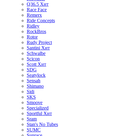
Q36.5
Хит
Race Face
Remerx
Ride Concepts
Ridley
RockBros
Rotor
Rudy Project
Santini
Хит
Schwalbe
Scicon
Scott
Хит
SDG
Seatylock
Sensah
Shimano
Sidi
SKS
Smoove
Specialized
Sportful
Хит
Sram
Stan's No Tubes
SUMC
Sunrace