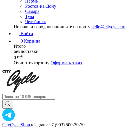
Пермь
Ростов-на-Дону
Самара
Тула
Челябинск
Не нашли город «
» напишите на почту
hello@citycycle.ru
Войти
0
Корзина
Итого
без доставки
руб
0
Очистить корзину
Оформить заказ
CityCycleShop
telegram: +7 (903) 500-20-70