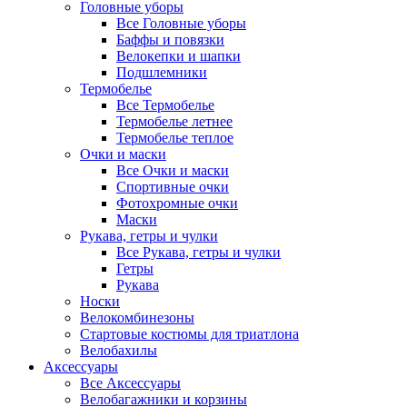
Головные уборы
Все Головные уборы
Баффы и повязки
Велокепки и шапки
Подшлемники
Термобелье
Все Термобелье
Термобелье летнее
Термобелье теплое
Очки и маски
Все Очки и маски
Спортивные очки
Фотохромные очки
Маски
Рукава, гетры и чулки
Все Рукава, гетры и чулки
Гетры
Рукава
Носки
Велокомбинезоны
Стартовые костюмы для триатлона
Велобахилы
Аксессуары
Все Аксессуары
Велобагажники и корзины