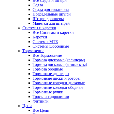
Все Седла и штыри
Седла
Седла для триатлона
Подседельные штыри
Штыри дропперы
Манетки для штырей
Системы и каретки
Все Системы и каретки
Каретки
Системы МТБ
Системы шоссейные
Торможение
Все Торможение
Тормоза дисковые (калиперы)
Тормоза дисковые (комплекты)
Тормоза ободные
Тормозные адаптеры
Тормозные диски и роторы
Тормозные колодки дисковые
Тормозные колодки ободные
Тормозные ручки
Тросы и гидролинии
Фитинги
Цепи
Все Цепи