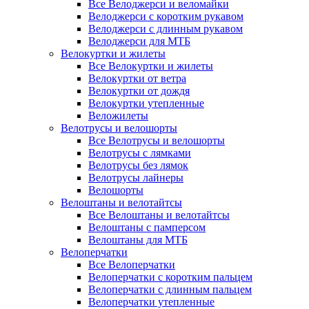
Все Велоджерси и веломайки
Велоджерси с коротким рукавом
Велоджерси с длинным рукавом
Велоджерси для МТБ
Велокуртки и жилеты
Все Велокуртки и жилеты
Велокуртки от ветра
Велокуртки от дождя
Велокуртки утепленные
Веложилеты
Велотрусы и велошорты
Все Велотрусы и велошорты
Велотрусы с лямками
Велотрусы без лямок
Велотрусы лайнеры
Велошорты
Велоштаны и велотайтсы
Все Велоштаны и велотайтсы
Велоштаны с памперсом
Велоштаны для МТБ
Велоперчатки
Все Велоперчатки
Велоперчатки с коротким пальцем
Велоперчатки с длинным пальцем
Велоперчатки утепленные