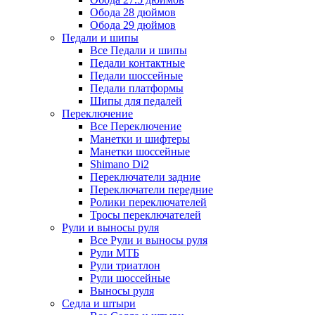
Обода 28 дюймов
Обода 29 дюймов
Педали и шипы
Все Педали и шипы
Педали контактные
Педали шоссейные
Педали платформы
Шипы для педалей
Переключение
Все Переключение
Манетки и шифтеры
Манетки шоссейные
Shimano Di2
Переключатели задние
Переключатели передние
Ролики переключателей
Тросы переключателей
Рули и выносы руля
Все Рули и выносы руля
Рули МТБ
Рули триатлон
Рули шоссейные
Выносы руля
Седла и штыри