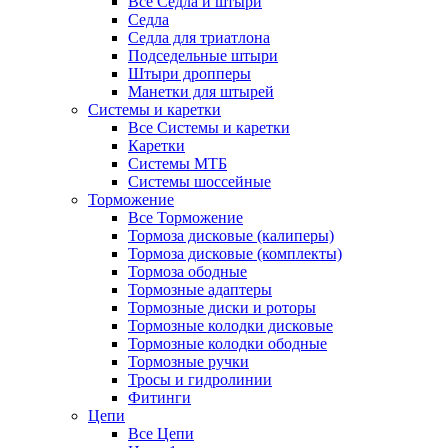
Все Седла и штыри
Седла
Седла для триатлона
Подседельные штыри
Штыри дропперы
Манетки для штырей
Системы и каретки
Все Системы и каретки
Каретки
Системы МТБ
Системы шоссейные
Торможение
Все Торможение
Тормоза дисковые (калиперы)
Тормоза дисковые (комплекты)
Тормоза ободные
Тормозные адаптеры
Тормозные диски и роторы
Тормозные колодки дисковые
Тормозные колодки ободные
Тормозные ручки
Тросы и гидролинии
Фитинги
Цепи
Все Цепи