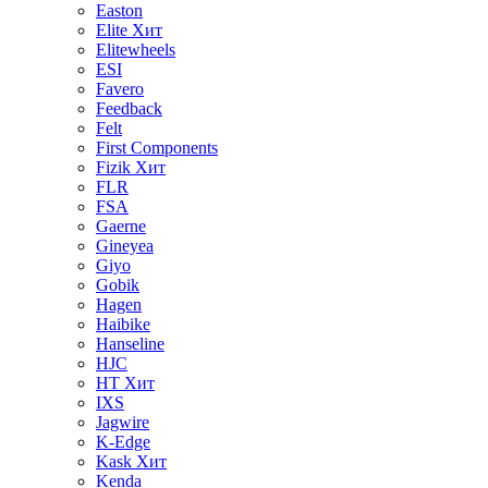
Easton
Elite
Хит
Elitewheels
ESI
Favero
Feedback
Felt
First Components
Fizik
Хит
FLR
FSA
Gaerne
Gineyea
Giyo
Gobik
Hagen
Haibike
Hanseline
HJC
HT
Хит
IXS
Jagwire
K-Edge
Kask
Хит
Kenda