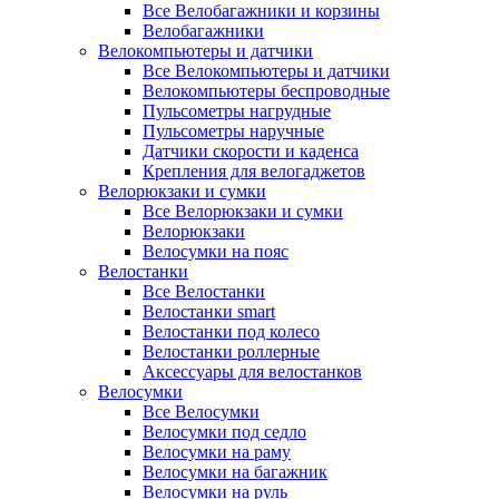
Все Велобагажники и корзины
Велобагажники
Велокомпьютеры и датчики
Все Велокомпьютеры и датчики
Велокомпьютеры беспроводные
Пульсометры нагрудные
Пульсометры наручные
Датчики скорости и каденса
Крепления для велогаджетов
Велорюкзаки и сумки
Все Велорюкзаки и сумки
Велорюкзаки
Велосумки на пояс
Велостанки
Все Велостанки
Велостанки smart
Велостанки под колесо
Велостанки роллерные
Аксессуары для велостанков
Велосумки
Все Велосумки
Велосумки под седло
Велосумки на раму
Велосумки на багажник
Велосумки на руль