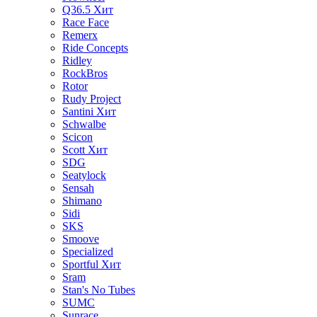
Q36.5
Хит
Race Face
Remerx
Ride Concepts
Ridley
RockBros
Rotor
Rudy Project
Santini
Хит
Schwalbe
Scicon
Scott
Хит
SDG
Seatylock
Sensah
Shimano
Sidi
SKS
Smoove
Specialized
Sportful
Хит
Sram
Stan's No Tubes
SUMC
Sunrace