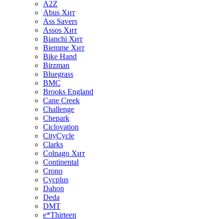
A2Z
Abus
Хит
Ass Savers
Assos
Хит
Bianchi
Хит
Biemme
Хит
Bike Hand
Birzman
Bluegrass
BMC
Brooks England
Cane Creek
Challenge
Chepark
Ciclovation
CityCycle
Clarks
Colnago
Хит
Continental
Crono
Cycplus
Dahon
Deda
DMT
e*Thirteen