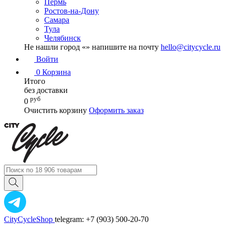
Пермь
Ростов-на-Дону
Самара
Тула
Челябинск
Не нашли город «
» напишите на почту
hello@citycycle.ru
Войти
0
Корзина
Итого
без доставки
руб
0
Очистить корзину
Оформить заказ
CityCycleShop
telegram: +7 (903) 500-20-70