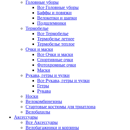
Головные уборы
Все Головные уборы
Баффы и повязки
Велокепки и шапки
Подшлемники
Термобелье
Все Термобелье
Термобелье летнее
Термобелье теплое
Очки и маски
Все Очки и маски
Спортивные очки
Фотохромные очки
Маски
Рукава, гетры и чулки
Все Рукава, гетры и чулки
Гетры
Рукава
Носки
Велокомбинезоны
Стартовые костюмы для триатлона
Велобахилы
Аксессуары
Все Аксессуары
Велобагажники и корзины