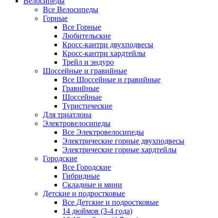
Велосипеды
Все Велосипеды
Горные
Все Горные
Любительские
Кросс-кантри двухподвесы
Кросс-кантри хардтейлы
Трейл и эндуро
Шоссейные и гравийные
Все Шоссейные и гравийные
Гравийные
Шоссейные
Туристические
Для триатлона
Электровелосипеды
Все Электровелосипеды
Электрические горные двухподвесы
Электрические горные хардтейлы
Городские
Все Городские
Гибридные
Складные и мини
Детские и подростковые
Все Детские и подростковые
14 дюймов (3-4 года)