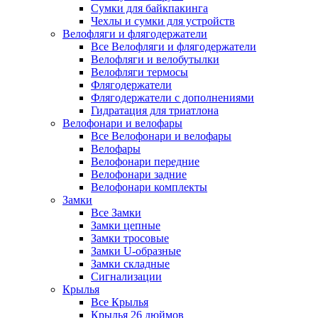
Сумки для байкпакинга
Чехлы и сумки для устройств
Велофляги и флягодержатели
Все Велофляги и флягодержатели
Велофляги и велобутылки
Велофляги термосы
Флягодержатели
Флягодержатели с дополнениями
Гидратация для триатлона
Велофонари и велофары
Все Велофонари и велофары
Велофары
Велофонари передние
Велофонари задние
Велофонари комплекты
Замки
Все Замки
Замки цепные
Замки тросовые
Замки U-образные
Замки складные
Сигнализации
Крылья
Все Крылья
Крылья 26 дюймов