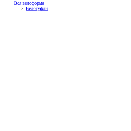
Вся велоформа
Велотуфли