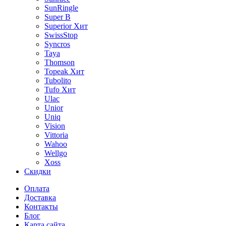
SunRingle
Super B
Superior
Хит
SwissStop
Syncros
Taya
Thomson
Topeak
Хит
Tubolito
Tufo
Хит
Ulac
Unior
Uniq
Vision
Vittoria
Wahoo
Wellgo
Xoss
Скидки
Оплата
Доставка
Контакты
Блог
Карта сайта