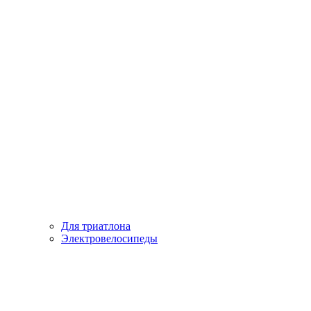
Для триатлона
Электровелосипеды