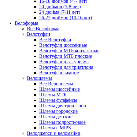
16-18 дюймов (4-7 лет)
20 дюймов (5-8 лет)
24 дюйма (7-11 лет)
26-27 дюймов (10-16 лет)
Велоформа
Все Велоформа
Велотуфли
Все Велотуфли
Велотуфли шоссейные
Велотуфли МТБ контактные
Велотуфли МТБ плоские
Велотуфли для туризма
Велотуфли для триатлона
Велотуфли зимние
Велошлемы
Все Велошлемы
Шлемы шоссейные
Шлемы МТБ
Шлемы фулфейсы
Шлемы для триатлона
Шлемы городские
Шлемы детские
Шлемы подростковые
Шлемы с MIPS
Велоджерси и веломайки