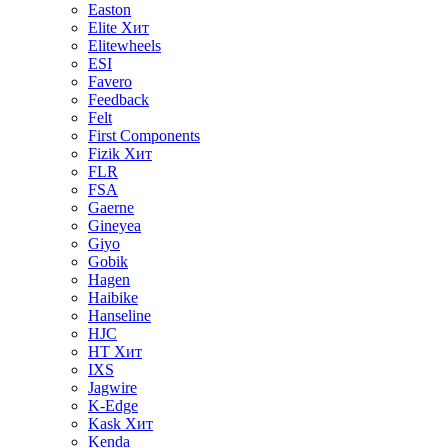
Easton
Elite
Хит
Elitewheels
ESI
Favero
Feedback
Felt
First Components
Fizik
Хит
FLR
FSA
Gaerne
Gineyea
Giyo
Gobik
Hagen
Haibike
Hanseline
HJC
HT
Хит
IXS
Jagwire
K-Edge
Kask
Хит
Kenda