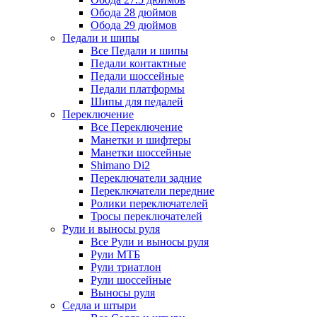
Обода 28 дюймов
Обода 29 дюймов
Педали и шипы
Все Педали и шипы
Педали контактные
Педали шоссейные
Педали платформы
Шипы для педалей
Переключение
Все Переключение
Манетки и шифтеры
Манетки шоссейные
Shimano Di2
Переключатели задние
Переключатели передние
Ролики переключателей
Тросы переключателей
Рули и выносы руля
Все Рули и выносы руля
Рули МТБ
Рули триатлон
Рули шоссейные
Выносы руля
Седла и штыри