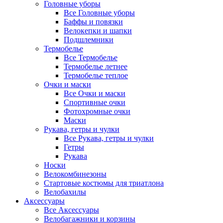
Головные уборы
Все Головные уборы
Баффы и повязки
Велокепки и шапки
Подшлемники
Термобелье
Все Термобелье
Термобелье летнее
Термобелье теплое
Очки и маски
Все Очки и маски
Спортивные очки
Фотохромные очки
Маски
Рукава, гетры и чулки
Все Рукава, гетры и чулки
Гетры
Рукава
Носки
Велокомбинезоны
Стартовые костюмы для триатлона
Велобахилы
Аксессуары
Все Аксессуары
Велобагажники и корзины