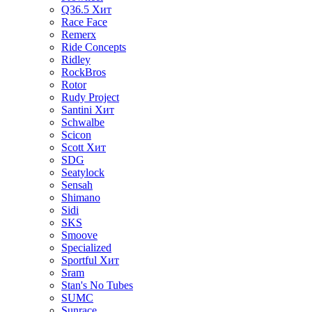
Q36.5
Хит
Race Face
Remerx
Ride Concepts
Ridley
RockBros
Rotor
Rudy Project
Santini
Хит
Schwalbe
Scicon
Scott
Хит
SDG
Seatylock
Sensah
Shimano
Sidi
SKS
Smoove
Specialized
Sportful
Хит
Sram
Stan's No Tubes
SUMC
Sunrace