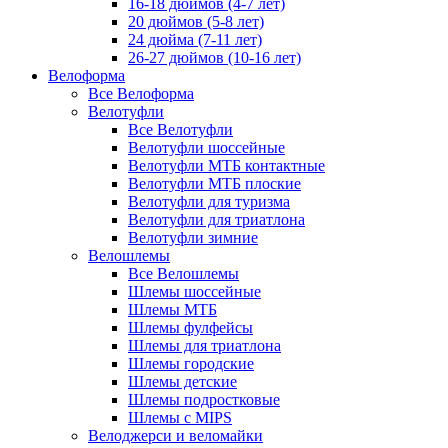
16-18 дюймов (4-7 лет)
20 дюймов (5-8 лет)
24 дюйма (7-11 лет)
26-27 дюймов (10-16 лет)
Велоформа
Все Велоформа
Велотуфли
Все Велотуфли
Велотуфли шоссейные
Велотуфли МТБ контактные
Велотуфли МТБ плоские
Велотуфли для туризма
Велотуфли для триатлона
Велотуфли зимние
Велошлемы
Все Велошлемы
Шлемы шоссейные
Шлемы МТБ
Шлемы фулфейсы
Шлемы для триатлона
Шлемы городские
Шлемы детские
Шлемы подростковые
Шлемы с MIPS
Велоджерси и веломайки