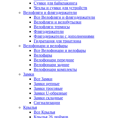
Сумки для байкпакинга
Чехлы и сумки для устройств
Велофляги и флягодержатели
Все Велофляги и флягодержатели
Велофляги и велобутылки
Велофляги термосы
Флягодержатели
Флягодержатели с дополнениями
Гидратация для триатлона
Велофонари и велофары
Все Велофонари и велофары
Велофары
Велофонари передние
Велофонари задние
Велофонари комплекты
Замки
Все Замки
Замки цепные
Замки тросовые
Замки U-образные
Замки складные
Сигнализации
Крылья
Все Крылья
Крылья 26 дюймов