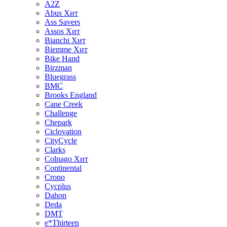
A2Z
Abus
Хит
Ass Savers
Assos
Хит
Bianchi
Хит
Biemme
Хит
Bike Hand
Birzman
Bluegrass
BMC
Brooks England
Cane Creek
Challenge
Chepark
Ciclovation
CityCycle
Clarks
Colnago
Хит
Continental
Crono
Cycplus
Dahon
Deda
DMT
e*Thirteen