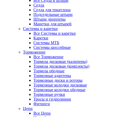
Все Седла и штыри
Седла
Седла для триатлона
Подседельные штыри
Штыри дропперы
Манетки для штырей
Системы и каретки
Все Системы и каретки
Каретки
Системы МТБ
Системы шоссейные
Торможение
Все Торможение
Тормоза дисковые (калиперы)
Тормоза дисковые (комплекты)
Тормоза ободные
Тормозные адаптеры
Тормозные диски и роторы
Тормозные колодки дисковые
Тормозные колодки ободные
Тормозные ручки
Тросы и гидролинии
Фитинги
Цепи
Все Цепи