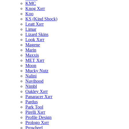
KMC
Knog
Хит
Koo
KS (Kind Shock)
Leatt
Хит
Limar
Lizard Skins
Look
Хит
Magene
Marin
Maxxis
MET
Хит
Moon
Mucky Nutz
Nalini
Navihood
Nimbl
Oakley
Хит
Panaracer
Хит
Pardus
Park Tool
Pirelli
Хит
Profile Design
Prologo
Хит
Prowheel