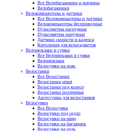
Все Велобагажники и корзины
Велобагажники
Велокомпьютеры и датчики
Все Велокомпьютеры и датчики
Велокомпьютеры беспроводные
Пульсометры нагрудные
Пульсометры наручные
Датчики скорости и каденса
Крепления для велогаджетов
Велорюкзаки и сумки
Все Велорюкзаки и сумки
Велорюкзаки
Велосумки на пояс
Велостанки
Все Велостанки
Велостанки smart
Велостанки под колесо
Велостанки роллерные
Аксессуары для велостанков
Велосумки
Все Велосумки
Велосумки под седло
Велосумки на раму
Велосумки на багажник
Велосумки на руль