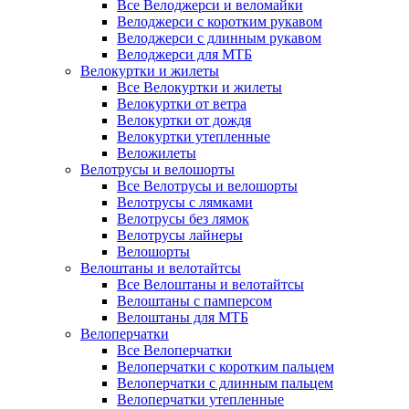
Все Велоджерси и веломайки
Велоджерси с коротким рукавом
Велоджерси с длинным рукавом
Велоджерси для МТБ
Велокуртки и жилеты
Все Велокуртки и жилеты
Велокуртки от ветра
Велокуртки от дождя
Велокуртки утепленные
Веложилеты
Велотрусы и велошорты
Все Велотрусы и велошорты
Велотрусы с лямками
Велотрусы без лямок
Велотрусы лайнеры
Велошорты
Велоштаны и велотайтсы
Все Велоштаны и велотайтсы
Велоштаны с памперсом
Велоштаны для МТБ
Велоперчатки
Все Велоперчатки
Велоперчатки с коротким пальцем
Велоперчатки с длинным пальцем
Велоперчатки утепленные