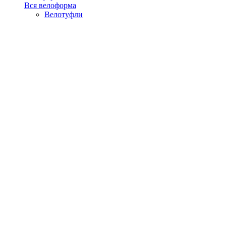
Вся велоформа
Велотуфли