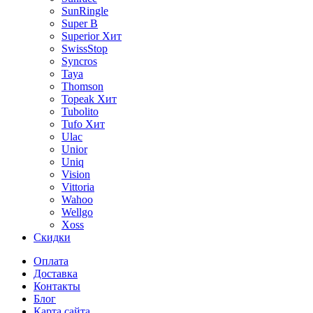
SunRingle
Super B
Superior
Хит
SwissStop
Syncros
Taya
Thomson
Topeak
Хит
Tubolito
Tufo
Хит
Ulac
Unior
Uniq
Vision
Vittoria
Wahoo
Wellgo
Xoss
Скидки
Оплата
Доставка
Контакты
Блог
Карта сайта