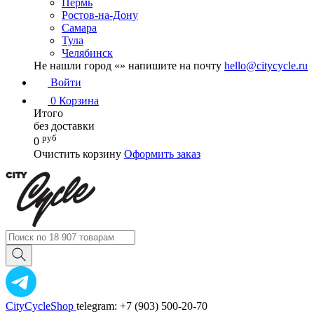
Пермь
Ростов-на-Дону
Самара
Тула
Челябинск
Не нашли город «
» напишите на почту
hello@citycycle.ru
Войти
0
Корзина
Итого
без доставки
руб
0
Очистить корзину
Оформить заказ
CityCycleShop
telegram: +7 (903) 500-20-70