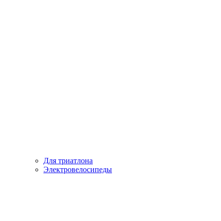
Для триатлона
Электровелосипеды