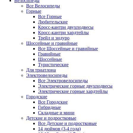
Велосипеды
Все Велосипеды
Горные
Все Горные
Любительские
Кросс-кантри двухподвесы
Кросс-кантри хардтейлы
Трейл и эндуро
Шоссейные и гравийные
Все Шоссейные и гравийные
Гравийные
Шоссейные
Туристические
Для триатлона
Электровелосипеды
Все Электровелосипеды
Электрические горные двухподвесы
Электрические горные хардтейлы
Городские
Все Городские
Гибридные
Складные и мини
Детские и подростковые
Все Детские и подростковые
14 дюймов (3-4 года)