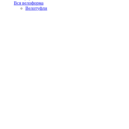
Вся велоформа
Велотуфли