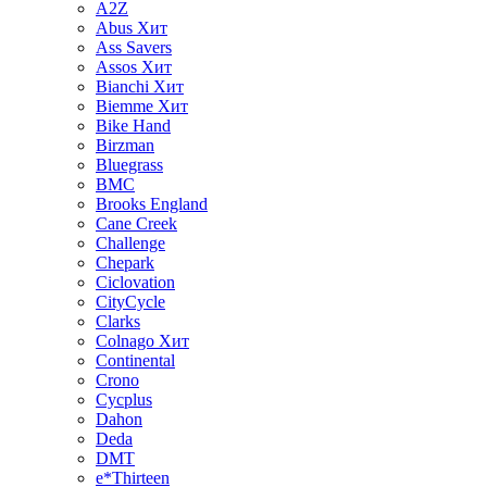
A2Z
Abus
Хит
Ass Savers
Assos
Хит
Bianchi
Хит
Biemme
Хит
Bike Hand
Birzman
Bluegrass
BMC
Brooks England
Cane Creek
Challenge
Chepark
Ciclovation
CityCycle
Clarks
Colnago
Хит
Continental
Crono
Cycplus
Dahon
Deda
DMT
e*Thirteen