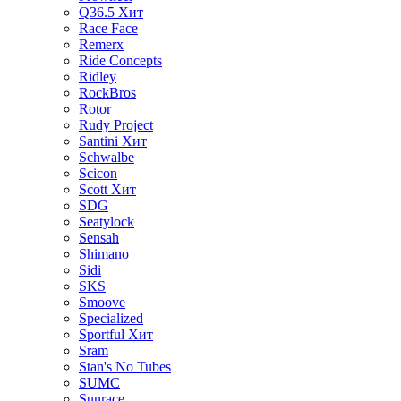
Q36.5
Хит
Race Face
Remerx
Ride Concepts
Ridley
RockBros
Rotor
Rudy Project
Santini
Хит
Schwalbe
Scicon
Scott
Хит
SDG
Seatylock
Sensah
Shimano
Sidi
SKS
Smoove
Specialized
Sportful
Хит
Sram
Stan's No Tubes
SUMC
Sunrace