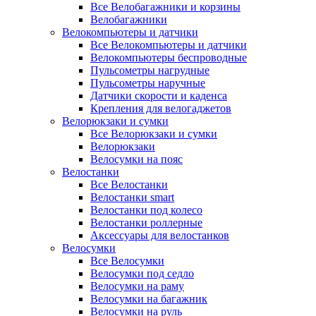
Все Велобагажники и корзины
Велобагажники
Велокомпьютеры и датчики
Все Велокомпьютеры и датчики
Велокомпьютеры беспроводные
Пульсометры нагрудные
Пульсометры наручные
Датчики скорости и каденса
Крепления для велогаджетов
Велорюкзаки и сумки
Все Велорюкзаки и сумки
Велорюкзаки
Велосумки на пояс
Велостанки
Все Велостанки
Велостанки smart
Велостанки под колесо
Велостанки роллерные
Аксессуары для велостанков
Велосумки
Все Велосумки
Велосумки под седло
Велосумки на раму
Велосумки на багажник
Велосумки на руль