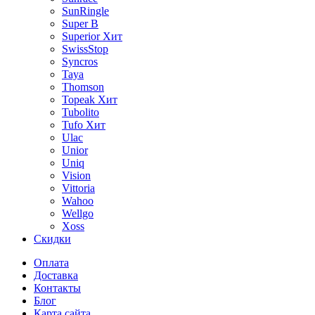
SunRingle
Super B
Superior
Хит
SwissStop
Syncros
Taya
Thomson
Topeak
Хит
Tubolito
Tufo
Хит
Ulac
Unior
Uniq
Vision
Vittoria
Wahoo
Wellgo
Xoss
Скидки
Оплата
Доставка
Контакты
Блог
Карта сайта