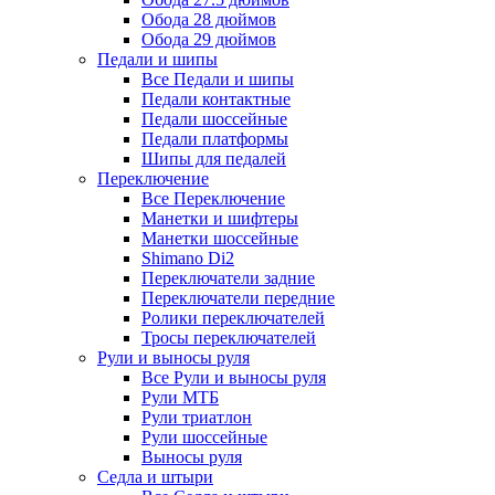
Обода 28 дюймов
Обода 29 дюймов
Педали и шипы
Все Педали и шипы
Педали контактные
Педали шоссейные
Педали платформы
Шипы для педалей
Переключение
Все Переключение
Манетки и шифтеры
Манетки шоссейные
Shimano Di2
Переключатели задние
Переключатели передние
Ролики переключателей
Тросы переключателей
Рули и выносы руля
Все Рули и выносы руля
Рули МТБ
Рули триатлон
Рули шоссейные
Выносы руля
Седла и штыри