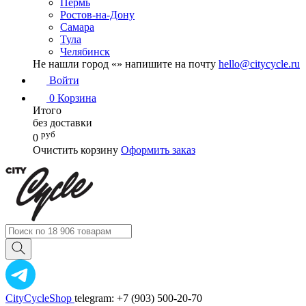
Пермь
Ростов-на-Дону
Самара
Тула
Челябинск
Не нашли город «
» напишите на почту
hello@citycycle.ru
Войти
0
Корзина
Итого
без доставки
руб
0
Очистить корзину
Оформить заказ
CityCycleShop
telegram: +7 (903) 500-20-70