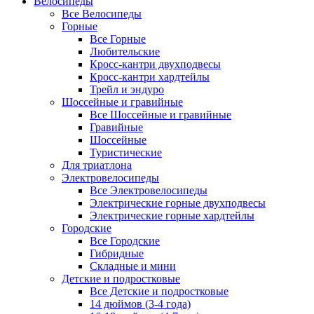
Велосипеды
Все Велосипеды
Горные
Все Горные
Любительские
Кросс-кантри двухподвесы
Кросс-кантри хардтейлы
Трейл и эндуро
Шоссейные и гравийные
Все Шоссейные и гравийные
Гравийные
Шоссейные
Туристические
Для триатлона
Электровелосипеды
Все Электровелосипеды
Электрические горные двухподвесы
Электрические горные хардтейлы
Городские
Все Городские
Гибридные
Складные и мини
Детские и подростковые
Все Детские и подростковые
14 дюймов (3-4 года)