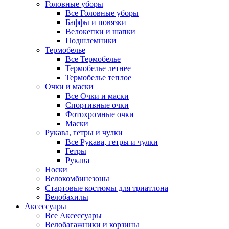
Головные уборы
Все Головные уборы
Баффы и повязки
Велокепки и шапки
Подшлемники
Термобелье
Все Термобелье
Термобелье летнее
Термобелье теплое
Очки и маски
Все Очки и маски
Спортивные очки
Фотохромные очки
Маски
Рукава, гетры и чулки
Все Рукава, гетры и чулки
Гетры
Рукава
Носки
Велокомбинезоны
Стартовые костюмы для триатлона
Велобахилы
Аксессуары
Все Аксессуары
Велобагажники и корзины