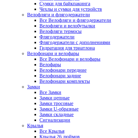
Сумки для байкпакинга
Чехлы и сумки для устройств
Велофляги и флягодержатели
Все Велофляги и флягодержатели
Велофляги и велобутылки
Велофляги термосы
Флягодержатели
Флягодержатели с дополнениями
Гидратация для триатлона
Велофонари и велофары
Все Велофонари и велофары
Велофары
Велофонари передние
Велофонари задние
Велофонари комплекты
Замки
Все Замки
Замки цепные
Замки тросовые
Замки U-образные
Замки складные
Сигнализации
Крылья
Все Крылья
Крылья 26 дюймов