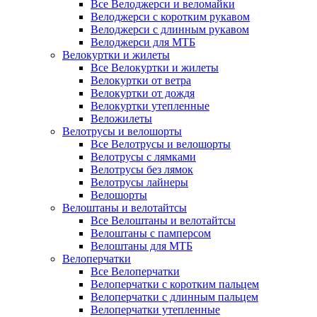
Все Велоджерси и веломайки
Велоджерси с коротким рукавом
Велоджерси с длинным рукавом
Велоджерси для МТБ
Велокуртки и жилеты
Все Велокуртки и жилеты
Велокуртки от ветра
Велокуртки от дождя
Велокуртки утепленные
Веложилеты
Велотрусы и велошорты
Все Велотрусы и велошорты
Велотрусы с лямками
Велотрусы без лямок
Велотрусы лайнеры
Велошорты
Велоштаны и велотайтсы
Все Велоштаны и велотайтсы
Велоштаны с памперсом
Велоштаны для МТБ
Велоперчатки
Все Велоперчатки
Велоперчатки с коротким пальцем
Велоперчатки с длинным пальцем
Велоперчатки утепленные