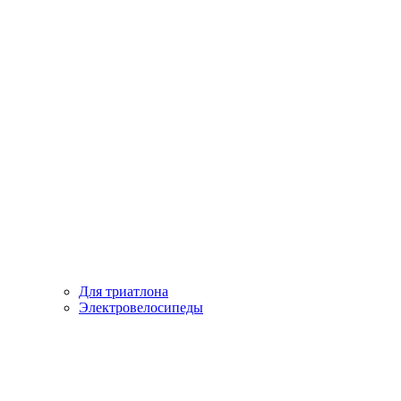
Для триатлона
Электровелосипеды