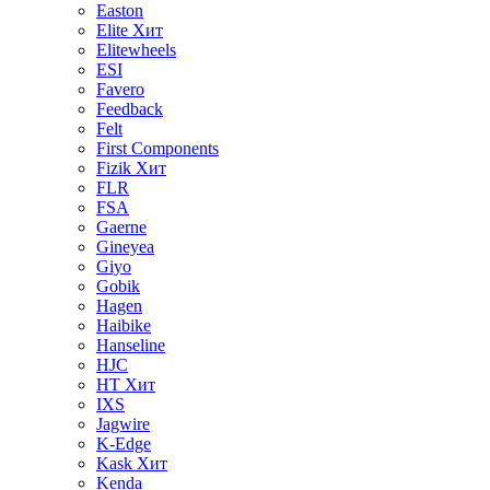
Easton
Elite
Хит
Elitewheels
ESI
Favero
Feedback
Felt
First Components
Fizik
Хит
FLR
FSA
Gaerne
Gineyea
Giyo
Gobik
Hagen
Haibike
Hanseline
HJC
HT
Хит
IXS
Jagwire
K-Edge
Kask
Хит
Kenda