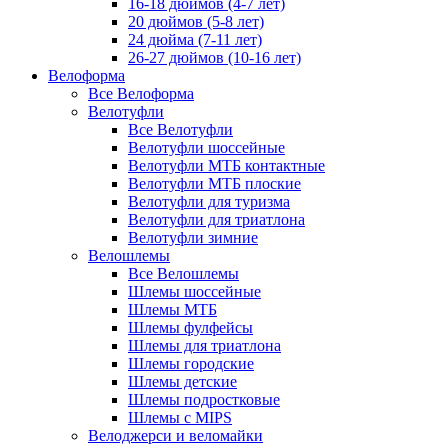
16-18 дюймов (4-7 лет)
20 дюймов (5-8 лет)
24 дюйма (7-11 лет)
26-27 дюймов (10-16 лет)
Велоформа
Все Велоформа
Велотуфли
Все Велотуфли
Велотуфли шоссейные
Велотуфли МТБ контактные
Велотуфли МТБ плоские
Велотуфли для туризма
Велотуфли для триатлона
Велотуфли зимние
Велошлемы
Все Велошлемы
Шлемы шоссейные
Шлемы МТБ
Шлемы фулфейсы
Шлемы для триатлона
Шлемы городские
Шлемы детские
Шлемы подростковые
Шлемы с MIPS
Велоджерси и веломайки