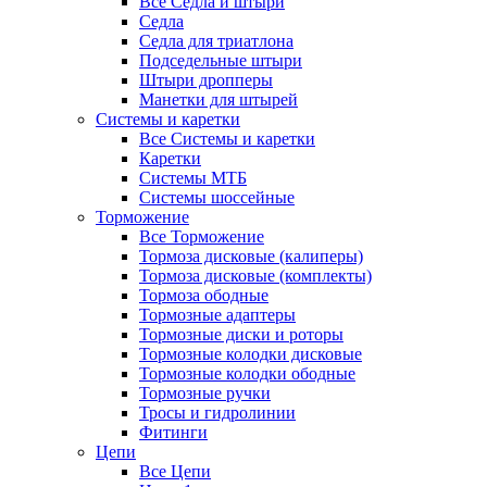
Все Седла и штыри
Седла
Седла для триатлона
Подседельные штыри
Штыри дропперы
Манетки для штырей
Системы и каретки
Все Системы и каретки
Каретки
Системы МТБ
Системы шоссейные
Торможение
Все Торможение
Тормоза дисковые (калиперы)
Тормоза дисковые (комплекты)
Тормоза ободные
Тормозные адаптеры
Тормозные диски и роторы
Тормозные колодки дисковые
Тормозные колодки ободные
Тормозные ручки
Тросы и гидролинии
Фитинги
Цепи
Все Цепи