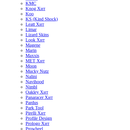
KMC
Knog
Хит
Koo
KS (Kind Shock)
Leatt
Хит
Limar
Lizard Skins
Look
Хит
Magene
Marin
Maxxis
MET
Хит
Moon
Mucky Nutz
Nalini
Navihood
Nimbl
Oakley
Хит
Panaracer
Хит
Pardus
Park Tool
Pirelli
Хит
Profile Design
Prologo
Хит
Prowheel