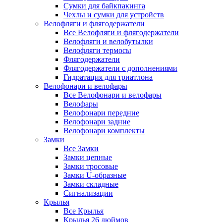
Сумки для байкпакинга
Чехлы и сумки для устройств
Велофляги и флягодержатели
Все Велофляги и флягодержатели
Велофляги и велобутылки
Велофляги термосы
Флягодержатели
Флягодержатели с дополнениями
Гидратация для триатлона
Велофонари и велофары
Все Велофонари и велофары
Велофары
Велофонари передние
Велофонари задние
Велофонари комплекты
Замки
Все Замки
Замки цепные
Замки тросовые
Замки U-образные
Замки складные
Сигнализации
Крылья
Все Крылья
Крылья 26 дюймов