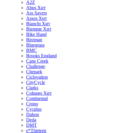
A2Z
Abus
Хит
Ass Savers
Assos
Хит
Bianchi
Хит
Biemme
Хит
Bike Hand
Birzman
Bluegrass
BMC
Brooks England
Cane Creek
Challenge
Chepark
Ciclovation
CityCycle
Clarks
Colnago
Хит
Continental
Crono
Cycplus
Dahon
Deda
DMT
e*Thirteen