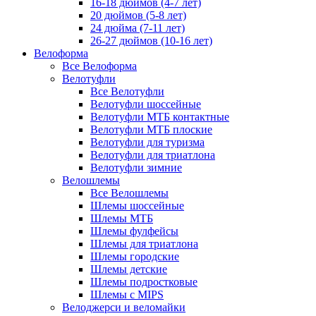
16-18 дюймов (4-7 лет)
20 дюймов (5-8 лет)
24 дюйма (7-11 лет)
26-27 дюймов (10-16 лет)
Велоформа
Все Велоформа
Велотуфли
Все Велотуфли
Велотуфли шоссейные
Велотуфли МТБ контактные
Велотуфли МТБ плоские
Велотуфли для туризма
Велотуфли для триатлона
Велотуфли зимние
Велошлемы
Все Велошлемы
Шлемы шоссейные
Шлемы МТБ
Шлемы фулфейсы
Шлемы для триатлона
Шлемы городские
Шлемы детские
Шлемы подростковые
Шлемы с MIPS
Велоджерси и веломайки