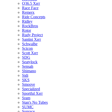
Q36.5
Хит
Race Face
Remerx
Ride Concepts
Ridley
RockBros
Rotor
Rudy Project
Santini
Хит
Schwalbe
Scicon
Scott
Хит
SDG
Seatylock
Sensah
Shimano
Sidi
SKS
Smoove
Specialized
Sportful
Хит
Sram
Stan's No Tubes
SUMC
Sunrace