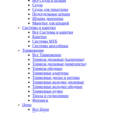
Все Седла и штыри
Седла
Седла для триатлона
Подседельные штыри
Штыри дропперы
Манетки для штырей
Системы и каретки
Все Системы и каретки
Каретки
Системы МТБ
Системы шоссейные
Торможение
Все Торможение
Тормоза дисковые (калиперы)
Тормоза дисковые (комплекты)
Тормоза ободные
Тормозные адаптеры
Тормозные диски и роторы
Тормозные колодки дисковые
Тормозные колодки ободные
Тормозные ручки
Тросы и гидролинии
Фитинги
Цепи
Все Цепи