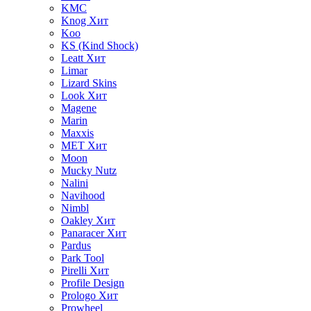
KMC
Knog
Хит
Koo
KS (Kind Shock)
Leatt
Хит
Limar
Lizard Skins
Look
Хит
Magene
Marin
Maxxis
MET
Хит
Moon
Mucky Nutz
Nalini
Navihood
Nimbl
Oakley
Хит
Panaracer
Хит
Pardus
Park Tool
Pirelli
Хит
Profile Design
Prologo
Хит
Prowheel