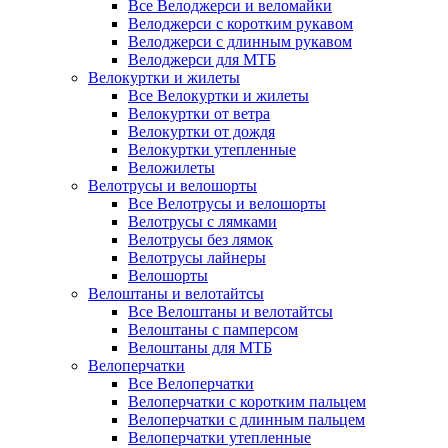
Все Велоджерси и веломайки
Велоджерси с коротким рукавом
Велоджерси с длинным рукавом
Велоджерси для МТБ
Велокуртки и жилеты
Все Велокуртки и жилеты
Велокуртки от ветра
Велокуртки от дождя
Велокуртки утепленные
Веложилеты
Велотрусы и велошорты
Все Велотрусы и велошорты
Велотрусы с лямками
Велотрусы без лямок
Велотрусы лайнеры
Велошорты
Велоштаны и велотайтсы
Все Велоштаны и велотайтсы
Велоштаны с памперсом
Велоштаны для МТБ
Велоперчатки
Все Велоперчатки
Велоперчатки с коротким пальцем
Велоперчатки с длинным пальцем
Велоперчатки утепленные