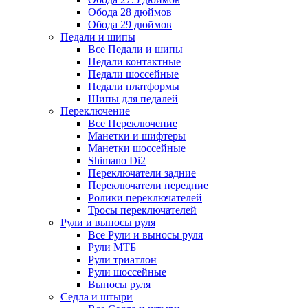
Обода 28 дюймов
Обода 29 дюймов
Педали и шипы
Все Педали и шипы
Педали контактные
Педали шоссейные
Педали платформы
Шипы для педалей
Переключение
Все Переключение
Манетки и шифтеры
Манетки шоссейные
Shimano Di2
Переключатели задние
Переключатели передние
Ролики переключателей
Тросы переключателей
Рули и выносы руля
Все Рули и выносы руля
Рули МТБ
Рули триатлон
Рули шоссейные
Выносы руля
Седла и штыри