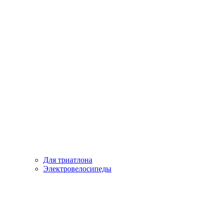
Для триатлона
Электровелосипеды