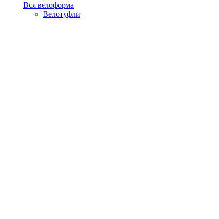
Вся велоформа
Велотуфли