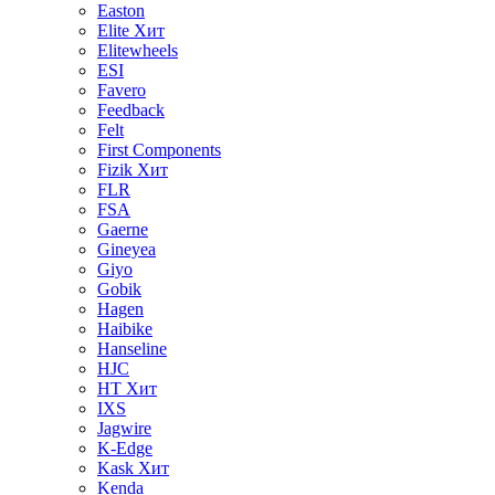
Easton
Elite
Хит
Elitewheels
ESI
Favero
Feedback
Felt
First Components
Fizik
Хит
FLR
FSA
Gaerne
Gineyea
Giyo
Gobik
Hagen
Haibike
Hanseline
HJC
HT
Хит
IXS
Jagwire
K-Edge
Kask
Хит
Kenda