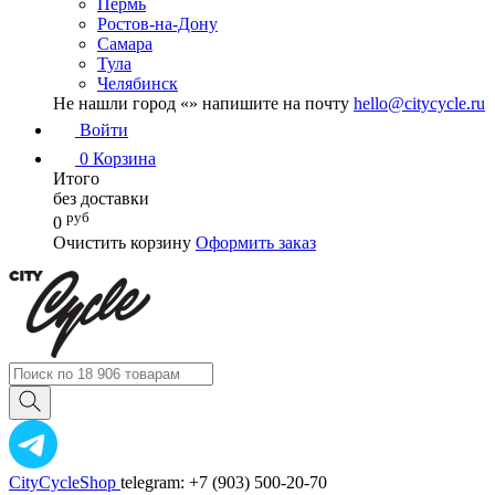
Пермь
Ростов-на-Дону
Самара
Тула
Челябинск
Не нашли город «
» напишите на почту
hello@citycycle.ru
Войти
0
Корзина
Итого
без доставки
руб
0
Очистить корзину
Оформить заказ
CityCycleShop
telegram: +7 (903) 500-20-70