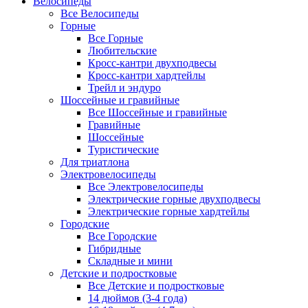
Велосипеды
Все Велосипеды
Горные
Все Горные
Любительские
Кросс-кантри двухподвесы
Кросс-кантри хардтейлы
Трейл и эндуро
Шоссейные и гравийные
Все Шоссейные и гравийные
Гравийные
Шоссейные
Туристические
Для триатлона
Электровелосипеды
Все Электровелосипеды
Электрические горные двухподвесы
Электрические горные хардтейлы
Городские
Все Городские
Гибридные
Складные и мини
Детские и подростковые
Все Детские и подростковые
14 дюймов (3-4 года)