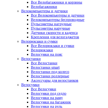
Все Велобагажники и корзины
Велобагажники
Велокомпьютеры и датчики
Все Велокомпьютеры и датчики
Велокомпьютеры беспроводные
Пульсометры нагрудные
Пульсометры наручные
Датчики скорости и каденса
Крепления для велогаджетов
Велорюкзаки и сумки
Все Велорюкзаки и сумки
Велорюкзаки
Велосумки на пояс
Велостанки
Все Велостанки
Велостанки smart
Велостанки под колесо
Велостанки роллерные
Аксессуары для велостанков
Велосумки
Все Велосумки
Велосумки под седло
Велосумки на раму
Велосумки на багажник
Велосумки на руль