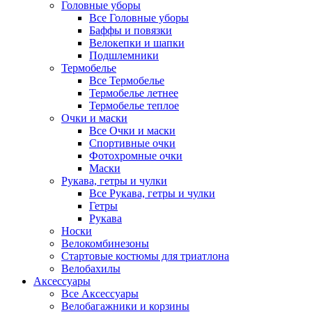
Головные уборы
Все Головные уборы
Баффы и повязки
Велокепки и шапки
Подшлемники
Термобелье
Все Термобелье
Термобелье летнее
Термобелье теплое
Очки и маски
Все Очки и маски
Спортивные очки
Фотохромные очки
Маски
Рукава, гетры и чулки
Все Рукава, гетры и чулки
Гетры
Рукава
Носки
Велокомбинезоны
Стартовые костюмы для триатлона
Велобахилы
Аксессуары
Все Аксессуары
Велобагажники и корзины