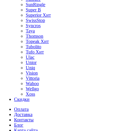
SunRingle
Super B
Superior
Хит
SwissStop
Syncros
Taya
Thomson
Topeak
Хит
Tubolito
Tufo
Хит
Ulac
Unior
Uniq
Vision
Vittoria
Wahoo
Wellgo
Xoss
Скидки
Оплата
Доставка
Контакты
Блог
Карта сайта