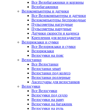
Все Велобагажники и корзины
Велобагажники
Велокомпьютеры и датчики
Все Велокомпьютеры и датчики
Велокомпьютеры беспроводные
Пульсометры нагрудные
Пульсометры наручные
Датчики скорости и каденса
Крепления для велогаджетов
Велорюкзаки и сумки
Все Велорюкзаки и сумки
Велорюкзаки
Велосумки на пояс
Велостанки
Все Велостанки
Велостанки smart
Велостанки под колесо
Велостанки роллерные
Аксессуары для велостанков
Велосумки
Все Велосумки
Велосумки под седло
Велосумки на раму
Велосумки на багажник
Велосумки на руль