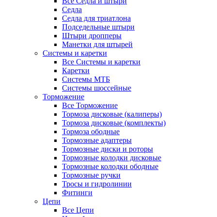
Все Седла и штыри
Седла
Седла для триатлона
Подседельные штыри
Штыри дропперы
Манетки для штырей
Системы и каретки
Все Системы и каретки
Каретки
Системы МТБ
Системы шоссейные
Торможение
Все Торможение
Тормоза дисковые (калиперы)
Тормоза дисковые (комплекты)
Тормоза ободные
Тормозные адаптеры
Тормозные диски и роторы
Тормозные колодки дисковые
Тормозные колодки ободные
Тормозные ручки
Тросы и гидролинии
Фитинги
Цепи
Все Цепи