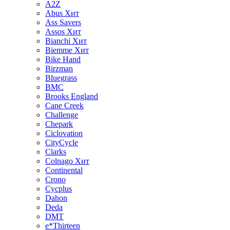
A2Z
Abus
Хит
Ass Savers
Assos
Хит
Bianchi
Хит
Biemme
Хит
Bike Hand
Birzman
Bluegrass
BMC
Brooks England
Cane Creek
Challenge
Chepark
Ciclovation
CityCycle
Clarks
Colnago
Хит
Continental
Crono
Cycplus
Dahon
Deda
DMT
e*Thirteen