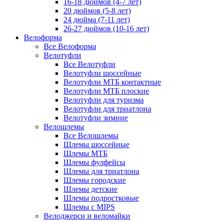
16-18 дюймов (4-7 лет)
20 дюймов (5-8 лет)
24 дюйма (7-11 лет)
26-27 дюймов (10-16 лет)
Велоформа
Все Велоформа
Велотуфли
Все Велотуфли
Велотуфли шоссейные
Велотуфли МТБ контактные
Велотуфли МТБ плоские
Велотуфли для туризма
Велотуфли для триатлона
Велотуфли зимние
Велошлемы
Все Велошлемы
Шлемы шоссейные
Шлемы МТБ
Шлемы фулфейсы
Шлемы для триатлона
Шлемы городские
Шлемы детские
Шлемы подростковые
Шлемы с MIPS
Велоджерси и веломайки