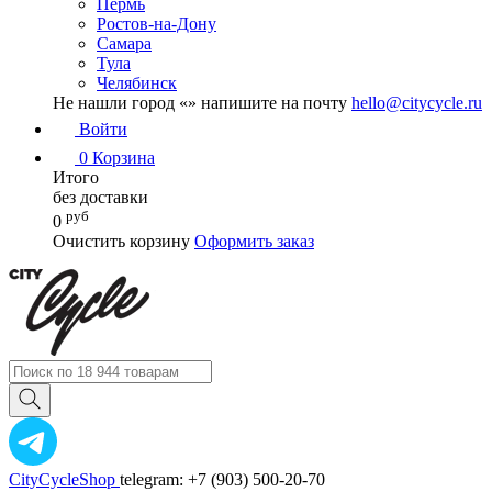
Пермь
Ростов-на-Дону
Самара
Тула
Челябинск
Не нашли город «
» напишите на почту
hello@citycycle.ru
Войти
0
Корзина
Итого
без доставки
руб
0
Очистить корзину
Оформить заказ
CityCycleShop
telegram: +7 (903) 500-20-70