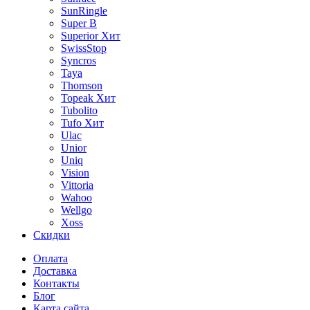
SunRingle
Super B
Superior
Хит
SwissStop
Syncros
Taya
Thomson
Topeak
Хит
Tubolito
Tufo
Хит
Ulac
Unior
Uniq
Vision
Vittoria
Wahoo
Wellgo
Xoss
Скидки
Оплата
Доставка
Контакты
Блог
Карта сайта