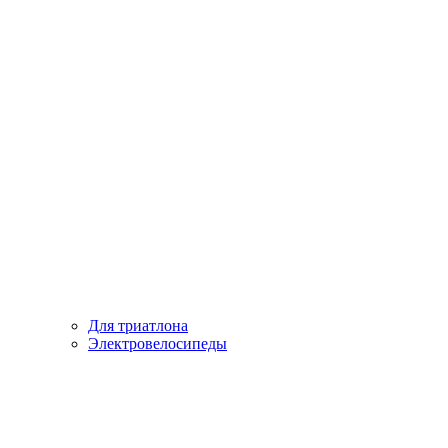
Для триатлона
Электровелосипеды