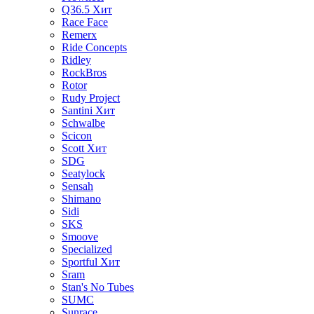
Q36.5
Хит
Race Face
Remerx
Ride Concepts
Ridley
RockBros
Rotor
Rudy Project
Santini
Хит
Schwalbe
Scicon
Scott
Хит
SDG
Seatylock
Sensah
Shimano
Sidi
SKS
Smoove
Specialized
Sportful
Хит
Sram
Stan's No Tubes
SUMC
Sunrace