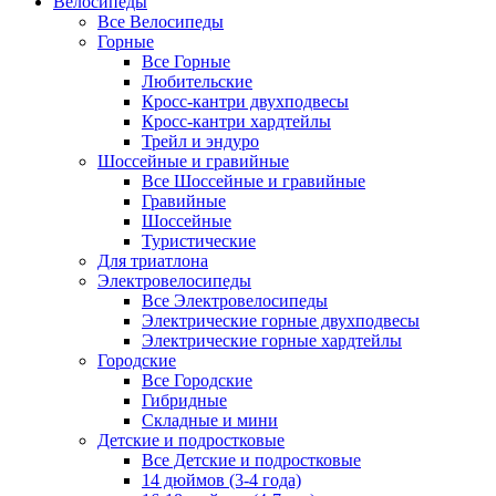
Велосипеды
Все Велосипеды
Горные
Все Горные
Любительские
Кросс-кантри двухподвесы
Кросс-кантри хардтейлы
Трейл и эндуро
Шоссейные и гравийные
Все Шоссейные и гравийные
Гравийные
Шоссейные
Туристические
Для триатлона
Электровелосипеды
Все Электровелосипеды
Электрические горные двухподвесы
Электрические горные хардтейлы
Городские
Все Городские
Гибридные
Складные и мини
Детские и подростковые
Все Детские и подростковые
14 дюймов (3-4 года)