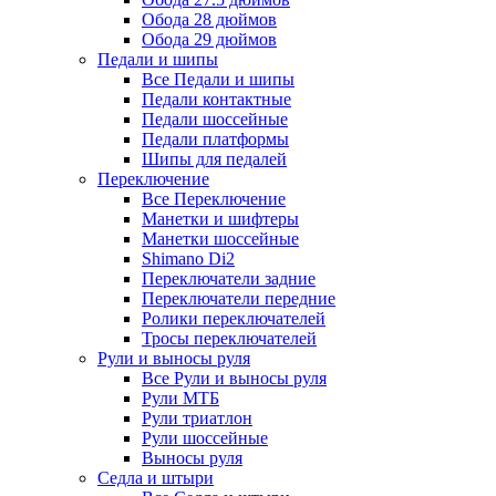
Обода 28 дюймов
Обода 29 дюймов
Педали и шипы
Все Педали и шипы
Педали контактные
Педали шоссейные
Педали платформы
Шипы для педалей
Переключение
Все Переключение
Манетки и шифтеры
Манетки шоссейные
Shimano Di2
Переключатели задние
Переключатели передние
Ролики переключателей
Тросы переключателей
Рули и выносы руля
Все Рули и выносы руля
Рули МТБ
Рули триатлон
Рули шоссейные
Выносы руля
Седла и штыри