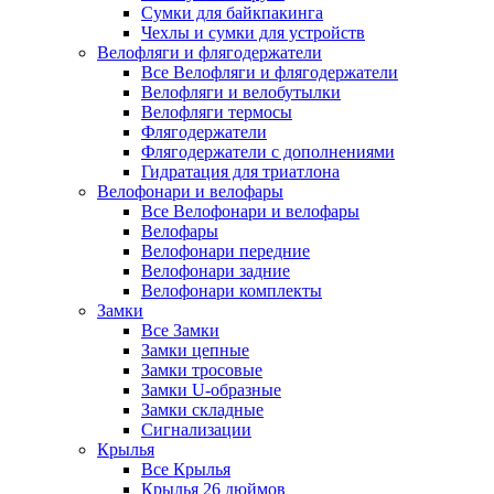
Сумки для байкпакинга
Чехлы и сумки для устройств
Велофляги и флягодержатели
Все Велофляги и флягодержатели
Велофляги и велобутылки
Велофляги термосы
Флягодержатели
Флягодержатели с дополнениями
Гидратация для триатлона
Велофонари и велофары
Все Велофонари и велофары
Велофары
Велофонари передние
Велофонари задние
Велофонари комплекты
Замки
Все Замки
Замки цепные
Замки тросовые
Замки U-образные
Замки складные
Сигнализации
Крылья
Все Крылья
Крылья 26 дюймов