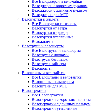
Все Велоджерси и веломайки
Велоджерси с коротким рукавом
Велоджерси с длинным рукавом
Велоджерси для МТБ
Велокуртки и жилеты
Все Велокуртки и жилеты
Велокуртки от ветра
Велокуртки от дождя
Велокуртки утепленные
Веложилеты
Велотрусы и велошорты
Все Велотрусы и велошорты
Велотрусы с лямками
Велотрусы без лямок
Велотрусы лайнеры
Велошорты
Велоштаны и велотайтсы
Все Велоштаны и велотайтсы
Велоштаны с памперсом
Велоштаны для МТБ
Велоперчатки
Все Велоперчатки
Велоперчатки с коротким пальцем
Велоперчатки с длинным пальцем
Велоперчатки утепленные