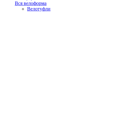
Вся велоформа
Велотуфли