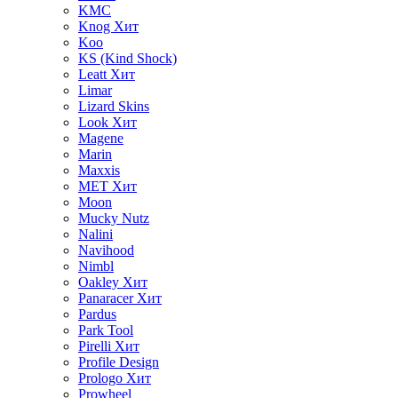
KMC
Knog
Хит
Koo
KS (Kind Shock)
Leatt
Хит
Limar
Lizard Skins
Look
Хит
Magene
Marin
Maxxis
MET
Хит
Moon
Mucky Nutz
Nalini
Navihood
Nimbl
Oakley
Хит
Panaracer
Хит
Pardus
Park Tool
Pirelli
Хит
Profile Design
Prologo
Хит
Prowheel