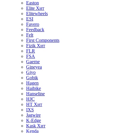
Easton
Elite
Хит
Elitewheels
ESI
Favero
Feedback
Felt
First Components
Fizik
Хит
FLR
FSA
Gaerne
Gineyea
Giyo
Gobik
Hagen
Haibike
Hanseline
HJC
HT
Хит
IXS
Jagwire
K-Edge
Kask
Хит
Kenda