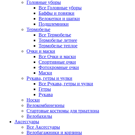
Головные уборы
Все Головные уборы
Баффы и повязки
Велокепки и шапки
Подшлемники
Термобелье
Все Термобелье
Термобелье летнее
Термобелье теплое
Очки и маски
Все Очки и маски
Спортивные очки
Фотохромные очки
Маски
Рукава, гетры и чулки
Все Рукава, гетры и чулки
Гетры
Рукава
Носки
Велокомбинезоны
Стартовые костюмы для триатлона
Велобахилы
Аксессуары
Все Аксессуары
Велобагажники и корзины