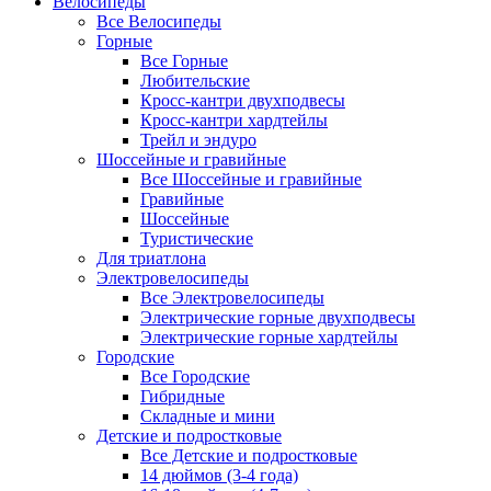
Велосипеды
Все Велосипеды
Горные
Все Горные
Любительские
Кросс-кантри двухподвесы
Кросс-кантри хардтейлы
Трейл и эндуро
Шоссейные и гравийные
Все Шоссейные и гравийные
Гравийные
Шоссейные
Туристические
Для триатлона
Электровелосипеды
Все Электровелосипеды
Электрические горные двухподвесы
Электрические горные хардтейлы
Городские
Все Городские
Гибридные
Складные и мини
Детские и подростковые
Все Детские и подростковые
14 дюймов (3-4 года)