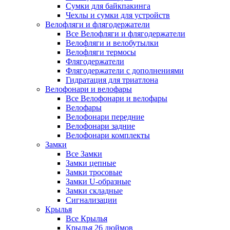
Сумки для байкпакинга
Чехлы и сумки для устройств
Велофляги и флягодержатели
Все Велофляги и флягодержатели
Велофляги и велобутылки
Велофляги термосы
Флягодержатели
Флягодержатели с дополнениями
Гидратация для триатлона
Велофонари и велофары
Все Велофонари и велофары
Велофары
Велофонари передние
Велофонари задние
Велофонари комплекты
Замки
Все Замки
Замки цепные
Замки тросовые
Замки U-образные
Замки складные
Сигнализации
Крылья
Все Крылья
Крылья 26 дюймов