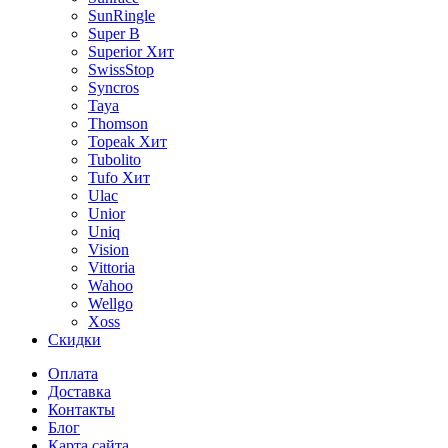
SunRingle
Super B
Superior
Хит
SwissStop
Syncros
Taya
Thomson
Topeak
Хит
Tubolito
Tufo
Хит
Ulac
Unior
Uniq
Vision
Vittoria
Wahoo
Wellgo
Xoss
Скидки
Оплата
Доставка
Контакты
Блог
Карта сайта