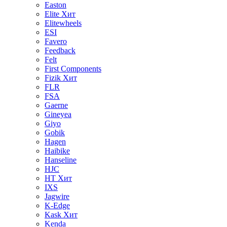
Easton
Elite
Хит
Elitewheels
ESI
Favero
Feedback
Felt
First Components
Fizik
Хит
FLR
FSA
Gaerne
Gineyea
Giyo
Gobik
Hagen
Haibike
Hanseline
HJC
HT
Хит
IXS
Jagwire
K-Edge
Kask
Хит
Kenda