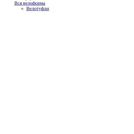
Вся велоформа
Велотуфли