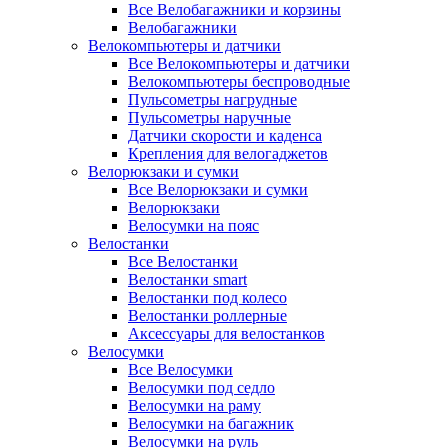
Все Велобагажники и корзины
Велобагажники
Велокомпьютеры и датчики
Все Велокомпьютеры и датчики
Велокомпьютеры беспроводные
Пульсометры нагрудные
Пульсометры наручные
Датчики скорости и каденса
Крепления для велогаджетов
Велорюкзаки и сумки
Все Велорюкзаки и сумки
Велорюкзаки
Велосумки на пояс
Велостанки
Все Велостанки
Велостанки smart
Велостанки под колесо
Велостанки роллерные
Аксессуары для велостанков
Велосумки
Все Велосумки
Велосумки под седло
Велосумки на раму
Велосумки на багажник
Велосумки на руль