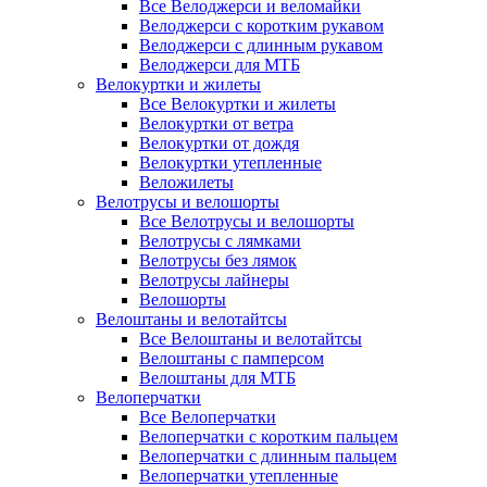
Все Велоджерси и веломайки
Велоджерси с коротким рукавом
Велоджерси с длинным рукавом
Велоджерси для МТБ
Велокуртки и жилеты
Все Велокуртки и жилеты
Велокуртки от ветра
Велокуртки от дождя
Велокуртки утепленные
Веложилеты
Велотрусы и велошорты
Все Велотрусы и велошорты
Велотрусы с лямками
Велотрусы без лямок
Велотрусы лайнеры
Велошорты
Велоштаны и велотайтсы
Все Велоштаны и велотайтсы
Велоштаны с памперсом
Велоштаны для МТБ
Велоперчатки
Все Велоперчатки
Велоперчатки с коротким пальцем
Велоперчатки с длинным пальцем
Велоперчатки утепленные