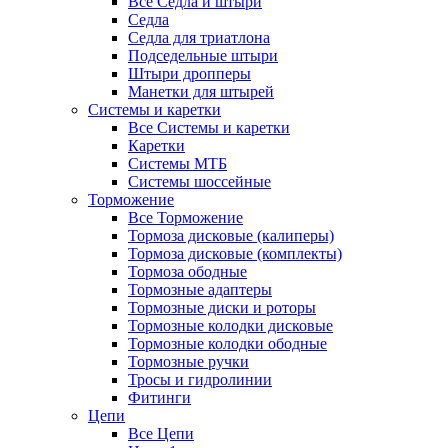
Все Седла и штыри
Седла
Седла для триатлона
Подседельные штыри
Штыри дропперы
Манетки для штырей
Системы и каретки
Все Системы и каретки
Каретки
Системы МТБ
Системы шоссейные
Торможение
Все Торможение
Тормоза дисковые (калиперы)
Тормоза дисковые (комплекты)
Тормоза ободные
Тормозные адаптеры
Тормозные диски и роторы
Тормозные колодки дисковые
Тормозные колодки ободные
Тормозные ручки
Тросы и гидролинии
Фитинги
Цепи
Все Цепи