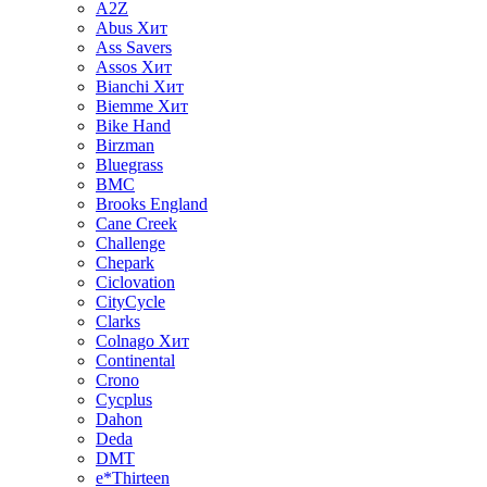
A2Z
Abus
Хит
Ass Savers
Assos
Хит
Bianchi
Хит
Biemme
Хит
Bike Hand
Birzman
Bluegrass
BMC
Brooks England
Cane Creek
Challenge
Chepark
Ciclovation
CityCycle
Clarks
Colnago
Хит
Continental
Crono
Cycplus
Dahon
Deda
DMT
e*Thirteen