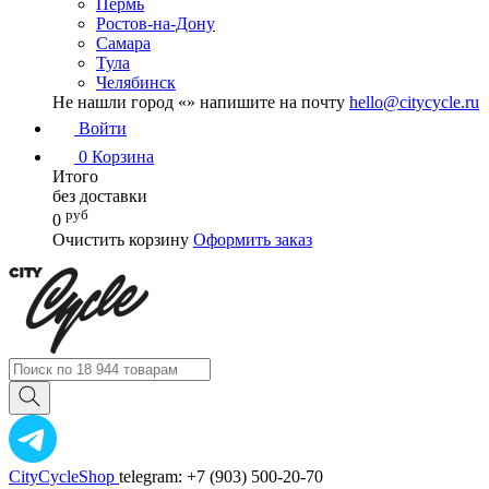
Пермь
Ростов-на-Дону
Самара
Тула
Челябинск
Не нашли город «
» напишите на почту
hello@citycycle.ru
Войти
0
Корзина
Итого
без доставки
руб
0
Очистить корзину
Оформить заказ
CityCycleShop
telegram: +7 (903) 500-20-70