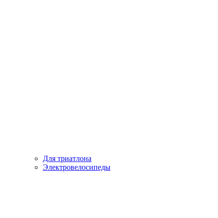
Для триатлона
Электровелосипеды