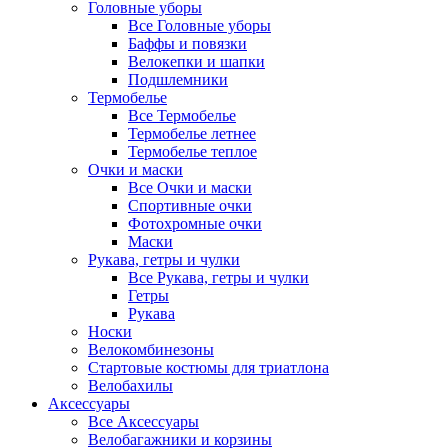
Головные уборы
Все Головные уборы
Баффы и повязки
Велокепки и шапки
Подшлемники
Термобелье
Все Термобелье
Термобелье летнее
Термобелье теплое
Очки и маски
Все Очки и маски
Спортивные очки
Фотохромные очки
Маски
Рукава, гетры и чулки
Все Рукава, гетры и чулки
Гетры
Рукава
Носки
Велокомбинезоны
Стартовые костюмы для триатлона
Велобахилы
Аксессуары
Все Аксессуары
Велобагажники и корзины