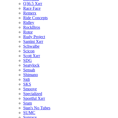
Q36.5
Хит
Race Face
Remerx
Ride Concepts
Ridley
RockBros
Rotor
Rudy Project
Santini
Хит
Schwalbe
Scicon
Scott
Хит
SDG
Seatylock
Sensah
Shimano
Sidi
SKS
Smoove
Specialized
Sportful
Хит
Sram
Stan's No Tubes
SUMC
Sunrace