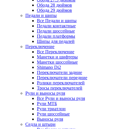
Обода 28 дюймов
Обода 29 дюймов
Педали и шипы
Все Педали и шипы
Педали контактные
Педали шоссейные
Педали платформы
Шипы для педалей
Переключение
Все Переключение
Манетки и шифтеры
Манетки шоссейные
Shimano Di2
Переключатели задние
Переключатели передние
Ролики переключателей
Тросы переключателей
Рули и выносы руля
Все Рули и выносы руля
Рули МТБ
Рули триатлон
Рули шоссейные
Выносы руля
Седла и штыри