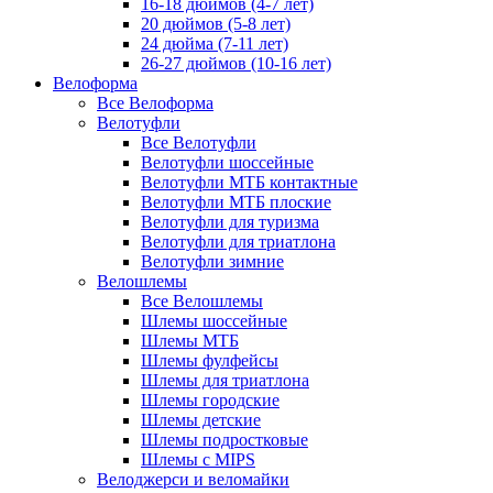
16-18 дюймов (4-7 лет)
20 дюймов (5-8 лет)
24 дюйма (7-11 лет)
26-27 дюймов (10-16 лет)
Велоформа
Все Велоформа
Велотуфли
Все Велотуфли
Велотуфли шоссейные
Велотуфли МТБ контактные
Велотуфли МТБ плоские
Велотуфли для туризма
Велотуфли для триатлона
Велотуфли зимние
Велошлемы
Все Велошлемы
Шлемы шоссейные
Шлемы МТБ
Шлемы фулфейсы
Шлемы для триатлона
Шлемы городские
Шлемы детские
Шлемы подростковые
Шлемы с MIPS
Велоджерси и веломайки