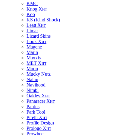
KMC
Knog
Хит
Koo
KS (Kind Shock)
Leatt
Хит
Limar
Lizard Skins
Look
Хит
Magene
Marin
Maxxis
MET
Хит
Moon
Mucky Nutz
Nalini
Navihood
Nimbl
Oakley
Хит
Panaracer
Хит
Pardus
Park Tool
Pirelli
Хит
Profile Design
Prologo
Хит
Prowheel