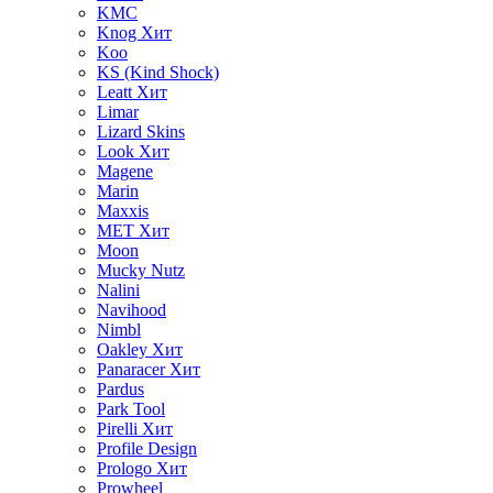
KMC
Knog
Хит
Koo
KS (Kind Shock)
Leatt
Хит
Limar
Lizard Skins
Look
Хит
Magene
Marin
Maxxis
MET
Хит
Moon
Mucky Nutz
Nalini
Navihood
Nimbl
Oakley
Хит
Panaracer
Хит
Pardus
Park Tool
Pirelli
Хит
Profile Design
Prologo
Хит
Prowheel