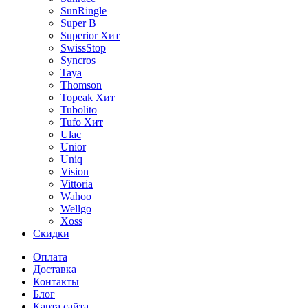
SunRingle
Super B
Superior
Хит
SwissStop
Syncros
Taya
Thomson
Topeak
Хит
Tubolito
Tufo
Хит
Ulac
Unior
Uniq
Vision
Vittoria
Wahoo
Wellgo
Xoss
Скидки
Оплата
Доставка
Контакты
Блог
Карта сайта