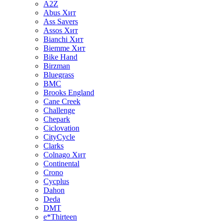
A2Z
Abus
Хит
Ass Savers
Assos
Хит
Bianchi
Хит
Biemme
Хит
Bike Hand
Birzman
Bluegrass
BMC
Brooks England
Cane Creek
Challenge
Chepark
Ciclovation
CityCycle
Clarks
Colnago
Хит
Continental
Crono
Cycplus
Dahon
Deda
DMT
e*Thirteen