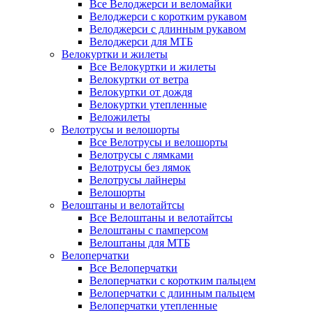
Все Велоджерси и веломайки
Велоджерси с коротким рукавом
Велоджерси с длинным рукавом
Велоджерси для МТБ
Велокуртки и жилеты
Все Велокуртки и жилеты
Велокуртки от ветра
Велокуртки от дождя
Велокуртки утепленные
Веложилеты
Велотрусы и велошорты
Все Велотрусы и велошорты
Велотрусы с лямками
Велотрусы без лямок
Велотрусы лайнеры
Велошорты
Велоштаны и велотайтсы
Все Велоштаны и велотайтсы
Велоштаны с памперсом
Велоштаны для МТБ
Велоперчатки
Все Велоперчатки
Велоперчатки с коротким пальцем
Велоперчатки с длинным пальцем
Велоперчатки утепленные