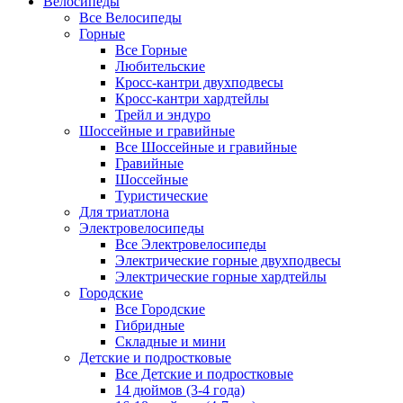
Велосипеды
Все Велосипеды
Горные
Все Горные
Любительские
Кросс-кантри двухподвесы
Кросс-кантри хардтейлы
Трейл и эндуро
Шоссейные и гравийные
Все Шоссейные и гравийные
Гравийные
Шоссейные
Туристические
Для триатлона
Электровелосипеды
Все Электровелосипеды
Электрические горные двухподвесы
Электрические горные хардтейлы
Городские
Все Городские
Гибридные
Складные и мини
Детские и подростковые
Все Детские и подростковые
14 дюймов (3-4 года)