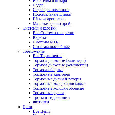
Все Седла и штыри
Седла
Седла для триатлона
Подседельные штыри
Штыри дропперы
Манетки для штырей
Системы и каретки
Все Системы и каретки
Каретки
Системы МТБ
Системы шоссейные
Торможение
Все Торможение
Тормоза дисковые (калиперы)
Тормоза дисковые (комплекты)
Тормоза ободные
Тормозные адаптеры
Тормозные диски и роторы
Тормозные колодки дисковые
Тормозные колодки ободные
Тормозные ручки
Тросы и гидролинии
Фитинги
Цепи
Все Цепи