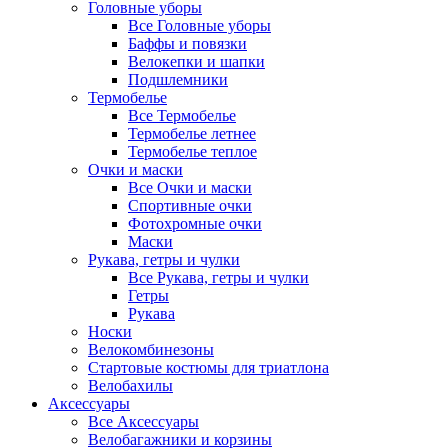
Головные уборы
Все Головные уборы
Баффы и повязки
Велокепки и шапки
Подшлемники
Термобелье
Все Термобелье
Термобелье летнее
Термобелье теплое
Очки и маски
Все Очки и маски
Спортивные очки
Фотохромные очки
Маски
Рукава, гетры и чулки
Все Рукава, гетры и чулки
Гетры
Рукава
Носки
Велокомбинезоны
Стартовые костюмы для триатлона
Велобахилы
Аксессуары
Все Аксессуары
Велобагажники и корзины