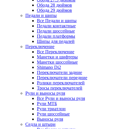
Обода 28 дюймов
Обода 29 дюймов
Педали и шипы
Все Педали и шипы
Педали контактные
Педали шоссейные
Педали платформы
Шипы для педалей
Переключение
Все Переключение
Манетки и шифтеры
Манетки шоссейные
Shimano Di2
Переключатели задние
Переключатели передние
Ролики переключателей
Тросы переключателей
Рули и выносы руля
Все Рули и выносы руля
Рули МТБ
Рули триатлон
Рули шоссейные
Выносы руля
Седла и штыри