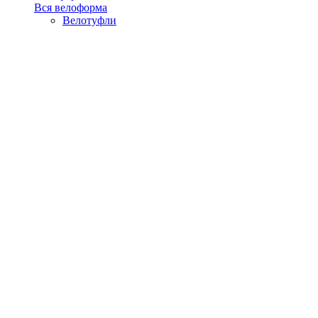
Вся велоформа
Велотуфли