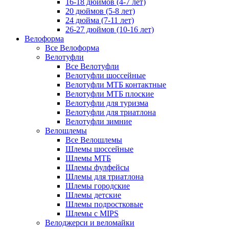
16-18 дюймов (4-7 лет)
20 дюймов (5-8 лет)
24 дюйма (7-11 лет)
26-27 дюймов (10-16 лет)
Велоформа
Все Велоформа
Велотуфли
Все Велотуфли
Велотуфли шоссейные
Велотуфли МТБ контактные
Велотуфли МТБ плоские
Велотуфли для туризма
Велотуфли для триатлона
Велотуфли зимние
Велошлемы
Все Велошлемы
Шлемы шоссейные
Шлемы МТБ
Шлемы фулфейсы
Шлемы для триатлона
Шлемы городские
Шлемы детские
Шлемы подростковые
Шлемы с MIPS
Велоджерси и веломайки