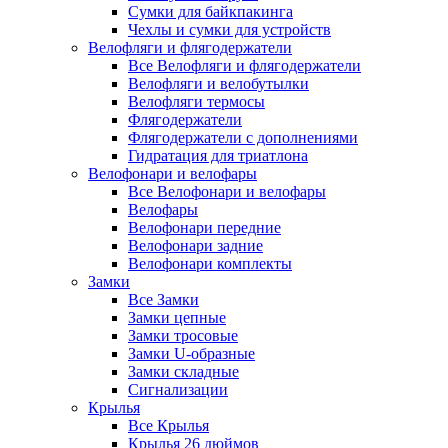
Сумки для байкпакинга
Чехлы и сумки для устройств
Велофляги и флягодержатели
Все Велофляги и флягодержатели
Велофляги и велобутылки
Велофляги термосы
Флягодержатели
Флягодержатели с дополнениями
Гидратация для триатлона
Велофонари и велофары
Все Велофонари и велофары
Велофары
Велофонари передние
Велофонари задние
Велофонари комплекты
Замки
Все Замки
Замки цепные
Замки тросовые
Замки U-образные
Замки складные
Сигнализации
Крылья
Все Крылья
Крылья 26 дюймов