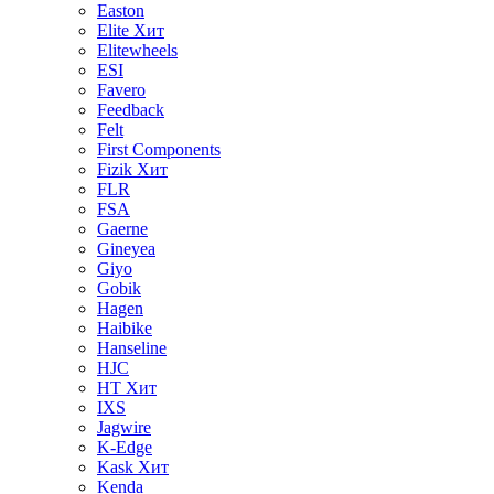
Easton
Elite
Хит
Elitewheels
ESI
Favero
Feedback
Felt
First Components
Fizik
Хит
FLR
FSA
Gaerne
Gineyea
Giyo
Gobik
Hagen
Haibike
Hanseline
HJC
HT
Хит
IXS
Jagwire
K-Edge
Kask
Хит
Kenda