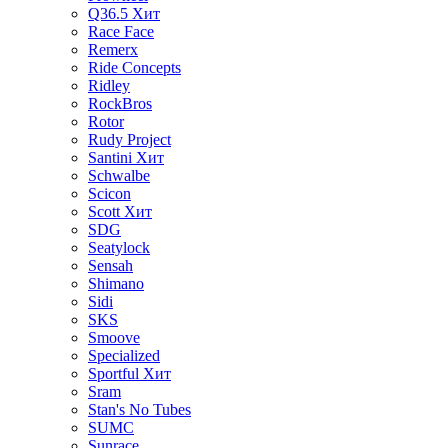
Q36.5
Хит
Race Face
Remerx
Ride Concepts
Ridley
RockBros
Rotor
Rudy Project
Santini
Хит
Schwalbe
Scicon
Scott
Хит
SDG
Seatylock
Sensah
Shimano
Sidi
SKS
Smoove
Specialized
Sportful
Хит
Sram
Stan's No Tubes
SUMC
Sunrace