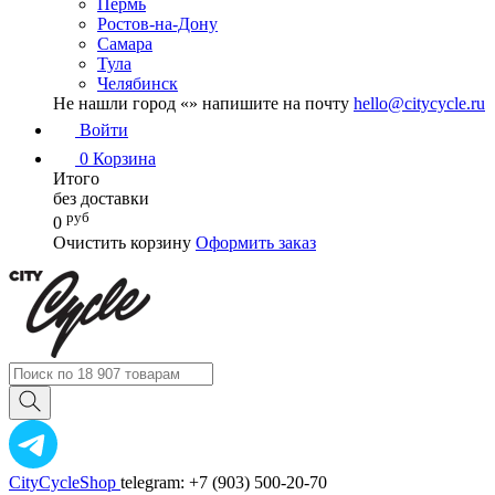
Пермь
Ростов-на-Дону
Самара
Тула
Челябинск
Не нашли город «
» напишите на почту
hello@citycycle.ru
Войти
0
Корзина
Итого
без доставки
руб
0
Очистить корзину
Оформить заказ
CityCycleShop
telegram: +7 (903) 500-20-70