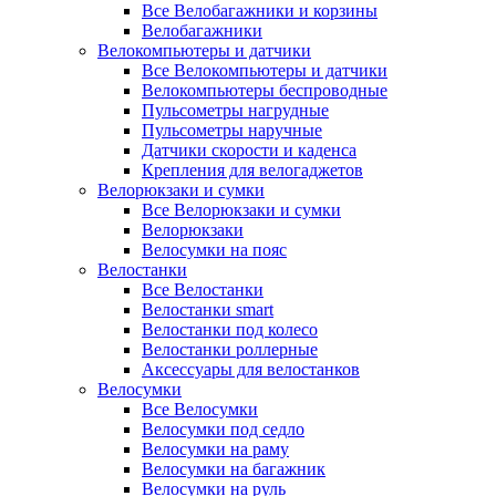
Все Велобагажники и корзины
Велобагажники
Велокомпьютеры и датчики
Все Велокомпьютеры и датчики
Велокомпьютеры беспроводные
Пульсометры нагрудные
Пульсометры наручные
Датчики скорости и каденса
Крепления для велогаджетов
Велорюкзаки и сумки
Все Велорюкзаки и сумки
Велорюкзаки
Велосумки на пояс
Велостанки
Все Велостанки
Велостанки smart
Велостанки под колесо
Велостанки роллерные
Аксессуары для велостанков
Велосумки
Все Велосумки
Велосумки под седло
Велосумки на раму
Велосумки на багажник
Велосумки на руль