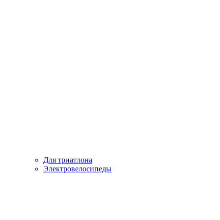
Для триатлона
Электровелосипеды