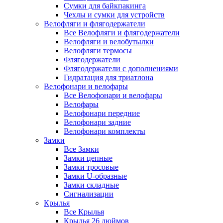
Сумки для байкпакинга
Чехлы и сумки для устройств
Велофляги и флягодержатели
Все Велофляги и флягодержатели
Велофляги и велобутылки
Велофляги термосы
Флягодержатели
Флягодержатели с дополнениями
Гидратация для триатлона
Велофонари и велофары
Все Велофонари и велофары
Велофары
Велофонари передние
Велофонари задние
Велофонари комплекты
Замки
Все Замки
Замки цепные
Замки тросовые
Замки U-образные
Замки складные
Сигнализации
Крылья
Все Крылья
Крылья 26 дюймов