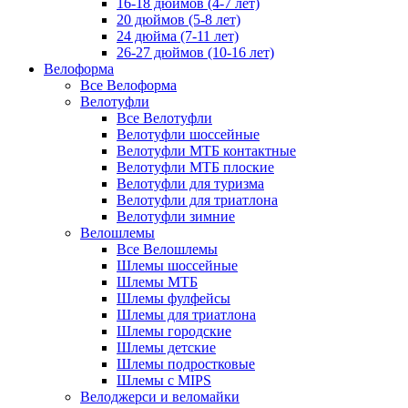
16-18 дюймов (4-7 лет)
20 дюймов (5-8 лет)
24 дюйма (7-11 лет)
26-27 дюймов (10-16 лет)
Велоформа
Все Велоформа
Велотуфли
Все Велотуфли
Велотуфли шоссейные
Велотуфли МТБ контактные
Велотуфли МТБ плоские
Велотуфли для туризма
Велотуфли для триатлона
Велотуфли зимние
Велошлемы
Все Велошлемы
Шлемы шоссейные
Шлемы МТБ
Шлемы фулфейсы
Шлемы для триатлона
Шлемы городские
Шлемы детские
Шлемы подростковые
Шлемы с MIPS
Велоджерси и веломайки