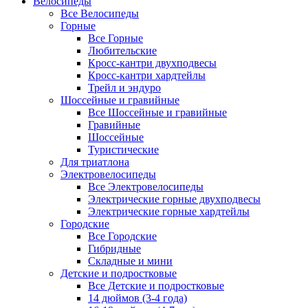
Велосипеды
Все Велосипеды
Горные
Все Горные
Любительские
Кросс-кантри двухподвесы
Кросс-кантри хардтейлы
Трейл и эндуро
Шоссейные и гравийные
Все Шоссейные и гравийные
Гравийные
Шоссейные
Туристические
Для триатлона
Электровелосипеды
Все Электровелосипеды
Электрические горные двухподвесы
Электрические горные хардтейлы
Городские
Все Городские
Гибридные
Складные и мини
Детские и подростковые
Все Детские и подростковые
14 дюймов (3-4 года)