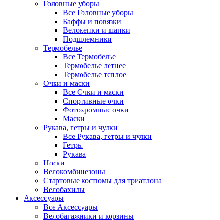
Головные уборы
Все Головные уборы
Баффы и повязки
Велокепки и шапки
Подшлемники
Термобелье
Все Термобелье
Термобелье летнее
Термобелье теплое
Очки и маски
Все Очки и маски
Спортивные очки
Фотохромные очки
Маски
Рукава, гетры и чулки
Все Рукава, гетры и чулки
Гетры
Рукава
Носки
Велокомбинезоны
Стартовые костюмы для триатлона
Велобахилы
Аксессуары
Все Аксессуары
Велобагажники и корзины