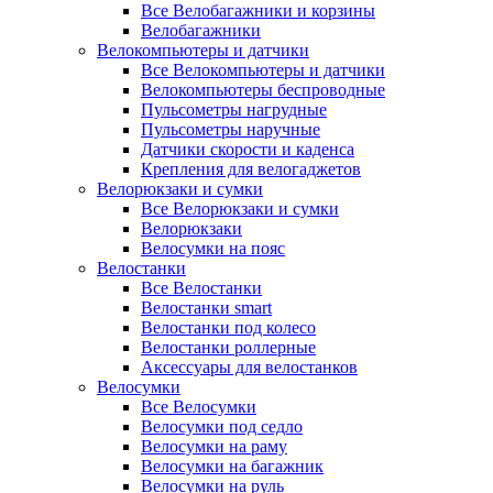
Все Велобагажники и корзины
Велобагажники
Велокомпьютеры и датчики
Все Велокомпьютеры и датчики
Велокомпьютеры беспроводные
Пульсометры нагрудные
Пульсометры наручные
Датчики скорости и каденса
Крепления для велогаджетов
Велорюкзаки и сумки
Все Велорюкзаки и сумки
Велорюкзаки
Велосумки на пояс
Велостанки
Все Велостанки
Велостанки smart
Велостанки под колесо
Велостанки роллерные
Аксессуары для велостанков
Велосумки
Все Велосумки
Велосумки под седло
Велосумки на раму
Велосумки на багажник
Велосумки на руль