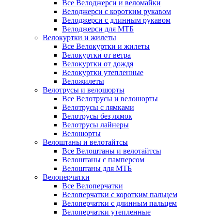
Все Велоджерси и веломайки
Велоджерси с коротким рукавом
Велоджерси с длинным рукавом
Велоджерси для МТБ
Велокуртки и жилеты
Все Велокуртки и жилеты
Велокуртки от ветра
Велокуртки от дождя
Велокуртки утепленные
Веложилеты
Велотрусы и велошорты
Все Велотрусы и велошорты
Велотрусы с лямками
Велотрусы без лямок
Велотрусы лайнеры
Велошорты
Велоштаны и велотайтсы
Все Велоштаны и велотайтсы
Велоштаны с памперсом
Велоштаны для МТБ
Велоперчатки
Все Велоперчатки
Велоперчатки с коротким пальцем
Велоперчатки с длинным пальцем
Велоперчатки утепленные