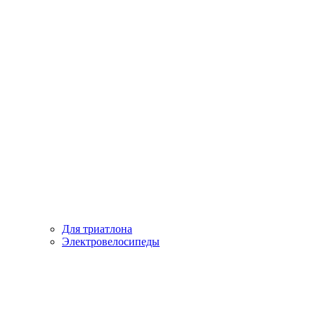
Для триатлона
Электровелосипеды