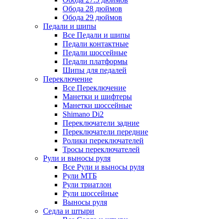
Обода 28 дюймов
Обода 29 дюймов
Педали и шипы
Все Педали и шипы
Педали контактные
Педали шоссейные
Педали платформы
Шипы для педалей
Переключение
Все Переключение
Манетки и шифтеры
Манетки шоссейные
Shimano Di2
Переключатели задние
Переключатели передние
Ролики переключателей
Тросы переключателей
Рули и выносы руля
Все Рули и выносы руля
Рули МТБ
Рули триатлон
Рули шоссейные
Выносы руля
Седла и штыри