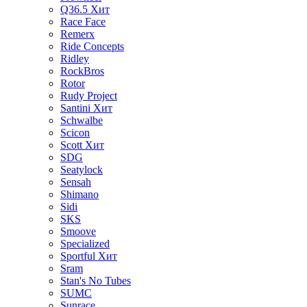
Q36.5
Хит
Race Face
Remerx
Ride Concepts
Ridley
RockBros
Rotor
Rudy Project
Santini
Хит
Schwalbe
Scicon
Scott
Хит
SDG
Seatylock
Sensah
Shimano
Sidi
SKS
Smoove
Specialized
Sportful
Хит
Sram
Stan's No Tubes
SUMC
Sunrace