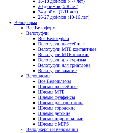
16-18 дюймов (4-7 лет)
20 дюймов (5-8 лет)
24 дюйма (7-11 лет)
26-27 дюймов (10-16 лет)
Велоформа
Все Велоформа
Велотуфли
Все Велотуфли
Велотуфли шоссейные
Велотуфли МТБ контактные
Велотуфли МТБ плоские
Велотуфли для туризма
Велотуфли для триатлона
Велотуфли зимние
Велошлемы
Все Велошлемы
Шлемы шоссейные
Шлемы МТБ
Шлемы фулфейсы
Шлемы для триатлона
Шлемы городские
Шлемы детские
Шлемы подростковые
Шлемы с MIPS
Велоджерси и веломайки