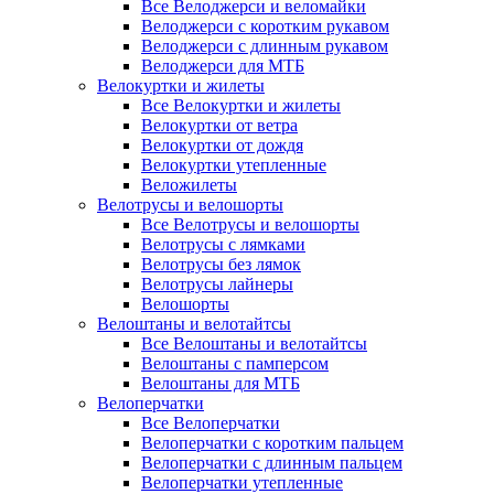
Все Велоджерси и веломайки
Велоджерси с коротким рукавом
Велоджерси с длинным рукавом
Велоджерси для МТБ
Велокуртки и жилеты
Все Велокуртки и жилеты
Велокуртки от ветра
Велокуртки от дождя
Велокуртки утепленные
Веложилеты
Велотрусы и велошорты
Все Велотрусы и велошорты
Велотрусы с лямками
Велотрусы без лямок
Велотрусы лайнеры
Велошорты
Велоштаны и велотайтсы
Все Велоштаны и велотайтсы
Велоштаны с памперсом
Велоштаны для МТБ
Велоперчатки
Все Велоперчатки
Велоперчатки с коротким пальцем
Велоперчатки с длинным пальцем
Велоперчатки утепленные