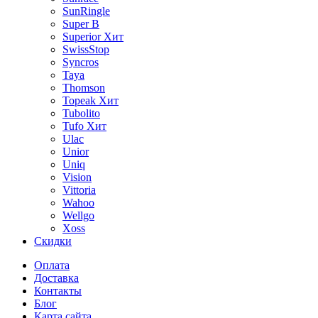
SunRingle
Super B
Superior
Хит
SwissStop
Syncros
Taya
Thomson
Topeak
Хит
Tubolito
Tufo
Хит
Ulac
Unior
Uniq
Vision
Vittoria
Wahoo
Wellgo
Xoss
Скидки
Оплата
Доставка
Контакты
Блог
Карта сайта