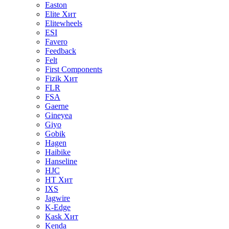
Easton
Elite
Хит
Elitewheels
ESI
Favero
Feedback
Felt
First Components
Fizik
Хит
FLR
FSA
Gaerne
Gineyea
Giyo
Gobik
Hagen
Haibike
Hanseline
HJC
HT
Хит
IXS
Jagwire
K-Edge
Kask
Хит
Kenda