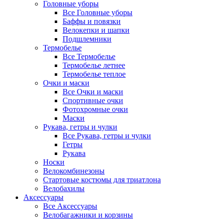
Головные уборы
Все Головные уборы
Баффы и повязки
Велокепки и шапки
Подшлемники
Термобелье
Все Термобелье
Термобелье летнее
Термобелье теплое
Очки и маски
Все Очки и маски
Спортивные очки
Фотохромные очки
Маски
Рукава, гетры и чулки
Все Рукава, гетры и чулки
Гетры
Рукава
Носки
Велокомбинезоны
Стартовые костюмы для триатлона
Велобахилы
Аксессуары
Все Аксессуары
Велобагажники и корзины