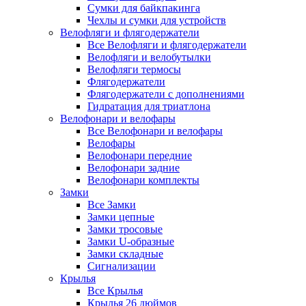
Сумки для байкпакинга
Чехлы и сумки для устройств
Велофляги и флягодержатели
Все Велофляги и флягодержатели
Велофляги и велобутылки
Велофляги термосы
Флягодержатели
Флягодержатели с дополнениями
Гидратация для триатлона
Велофонари и велофары
Все Велофонари и велофары
Велофары
Велофонари передние
Велофонари задние
Велофонари комплекты
Замки
Все Замки
Замки цепные
Замки тросовые
Замки U-образные
Замки складные
Сигнализации
Крылья
Все Крылья
Крылья 26 дюймов