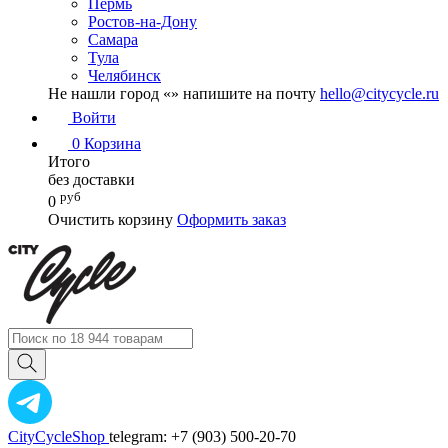
Пермь
Ростов-на-Дону
Самара
Тула
Челябинск
Не нашли город «
» напишите на почту
hello@citycycle.ru
Войти
0
Корзина
Итого
без доставки
руб
0
Очистить корзину
Оформить заказ
CityCycleShop
telegram: +7 (903) 500-20-70