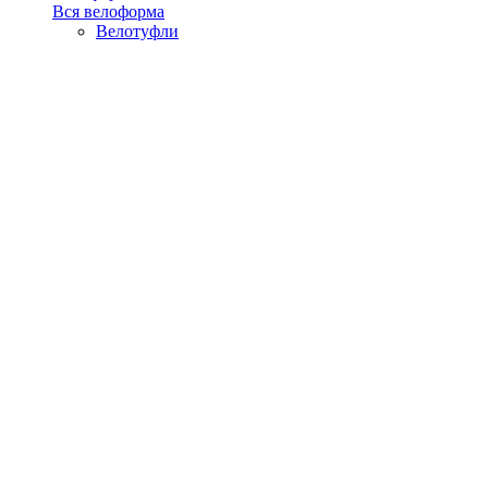
Вся велоформа
Велотуфли