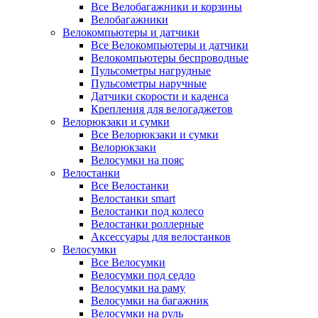
Все Велобагажники и корзины
Велобагажники
Велокомпьютеры и датчики
Все Велокомпьютеры и датчики
Велокомпьютеры беспроводные
Пульсометры нагрудные
Пульсометры наручные
Датчики скорости и каденса
Крепления для велогаджетов
Велорюкзаки и сумки
Все Велорюкзаки и сумки
Велорюкзаки
Велосумки на пояс
Велостанки
Все Велостанки
Велостанки smart
Велостанки под колесо
Велостанки роллерные
Аксессуары для велостанков
Велосумки
Все Велосумки
Велосумки под седло
Велосумки на раму
Велосумки на багажник
Велосумки на руль