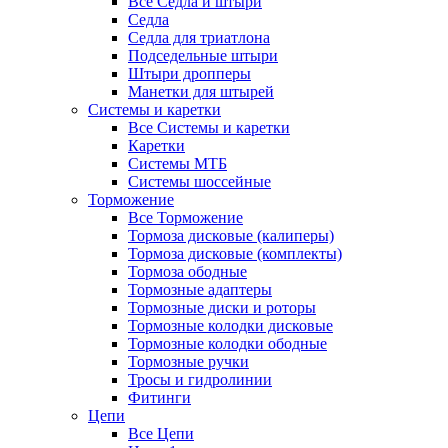
Все Седла и штыри
Седла
Седла для триатлона
Подседельные штыри
Штыри дропперы
Манетки для штырей
Системы и каретки
Все Системы и каретки
Каретки
Системы МТБ
Системы шоссейные
Торможение
Все Торможение
Тормоза дисковые (калиперы)
Тормоза дисковые (комплекты)
Тормоза ободные
Тормозные адаптеры
Тормозные диски и роторы
Тормозные колодки дисковые
Тормозные колодки ободные
Тормозные ручки
Тросы и гидролинии
Фитинги
Цепи
Все Цепи