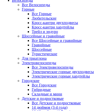
Велосипеды
Все Велосипеды
Горные
Все Горные
Любительские
Кросс-кантри двухподвесы
Кросс-кантри хардтейлы
Трейл и эндуро
Шоссейные и гравийные
Все Шоссейные и гравийные
Гравийные
Шоссейные
Туристические
Для триатлона
Электровелосипеды
Все Электровелосипеды
Электрические горные двухподвесы
Электрические горные хардтейлы
Городские
Все Городские
Гибридные
Складные и мини
Детские и подростковые
Все Детские и подростковые
14 дюймов (3-4 года)