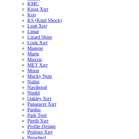
KMC
Knog
Хит
Koo
KS (Kind Shock)
Leatt
Хит
Limar
Lizard Skins
Look
Хит
Magene
Marin
Maxxis
MET
Хит
Moon
Mucky Nutz
Nalini
Navihood
Nimbl
Oakley
Хит
Panaracer
Хит
Pardus
Park Tool
Pirelli
Хит
Profile Design
Prologo
Хит
Prowheel