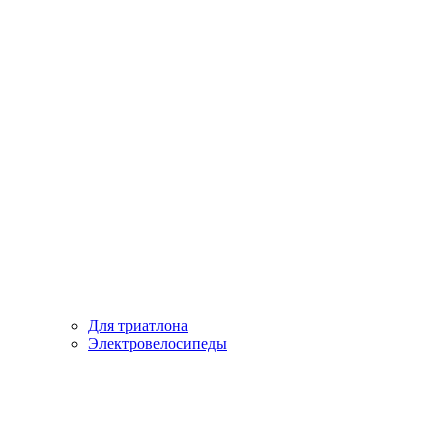
Для триатлона
Электровелосипеды