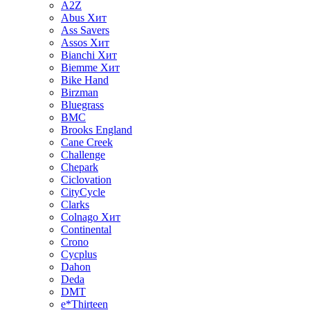
A2Z
Abus
Хит
Ass Savers
Assos
Хит
Bianchi
Хит
Biemme
Хит
Bike Hand
Birzman
Bluegrass
BMC
Brooks England
Cane Creek
Challenge
Chepark
Ciclovation
CityCycle
Clarks
Colnago
Хит
Continental
Crono
Cycplus
Dahon
Deda
DMT
e*Thirteen