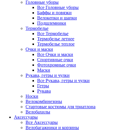
Головные уборы
Все Головные уборы
Баффы и повязки
Велокепки и шапки
Подшлемники
Термобелье
Все Термобелье
Термобелье летнее
Термобелье теплое
Очки и маски
Все Очки и маски
Спортивные очки
Фотохромные очки
Маски
Рукава, гетры и чулки
Все Рукава, гетры и чулки
Гетры
Рукава
Носки
Велокомбинезоны
Стартовые костюмы для триатлона
Велобахилы
Аксессуары
Все Аксессуары
Велобагажники и корзины