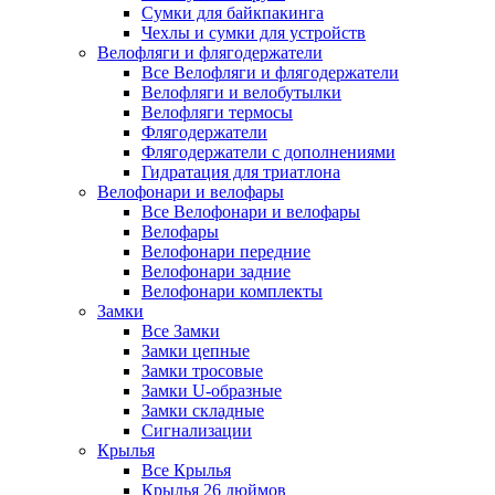
Сумки для байкпакинга
Чехлы и сумки для устройств
Велофляги и флягодержатели
Все Велофляги и флягодержатели
Велофляги и велобутылки
Велофляги термосы
Флягодержатели
Флягодержатели с дополнениями
Гидратация для триатлона
Велофонари и велофары
Все Велофонари и велофары
Велофары
Велофонари передние
Велофонари задние
Велофонари комплекты
Замки
Все Замки
Замки цепные
Замки тросовые
Замки U-образные
Замки складные
Сигнализации
Крылья
Все Крылья
Крылья 26 дюймов