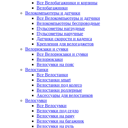
Все Велобагажники и корзины
Велобагажники
Велокомпьютеры и датчики
Все Велокомпьютеры и датчики
Велокомпьютеры беспроводные
Пульсометры нагрудные
Пульсометры наручные
Датчики скорости и каденса
Крепления для велогаджетов
Велорюкзаки и сумки
Все Велорюкзаки и сумки
Велорюкзаки
Велосумки на пояс
Велостанки
Все Велостанки
Велостанки smart
Велостанки под колесо
Велостанки роллерные
Аксессуары для велостанков
Велосумки
Все Велосумки
Велосумки под седло
Велосумки на раму
Велосумки на багажник
Велосумки на руль