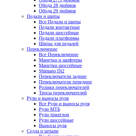
Обода 28 дюймов
Обода 29 дюймов
Педали и шипы
Все Педали и шипы
Педали контактные
Педали шоссейные
Педали платформы
Шипы для педалей
Переключение
Все Переключение
Манетки и шифтеры
Манетки шоссейные
Shimano Di2
Переключатели задние
Переключатели передние
Ролики переключателей
Тросы переключателей
Рули и выносы руля
Все Рули и выносы руля
Рули МТБ
Рули триатлон
Рули шоссейные
Выносы руля
Седла и штыри