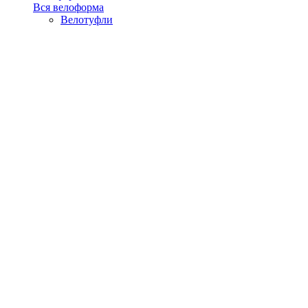
Вся велоформа
Велотуфли