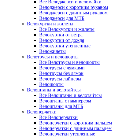
Все Велоджерси и веломайки
Велоджерси с коротким рукавом
Велоджерси с длинным рукавом
Велоджерси для МТБ
Велокуртки и жилеты
Все Велокуртки и жилеты
Велокуртки от ветра
Велокуртки от дождя
Велокуртки утепленные
Веложилеты
Велотрусы и велошорты
Все Велотрусы и велошорты
Велотрусы с лямками
Велотрусы без лямок
Велотрусы лайнеры
Велошорты
Велоштаны и велотайтсы
Все Велоштаны и велотайтсы
Велоштаны с памперсом
Велоштаны для МТБ
Велоперчатки
Все Велоперчатки
Велоперчатки с коротким пальцем
Велоперчатки с длинным пальцем
Велоперчатки утепленные