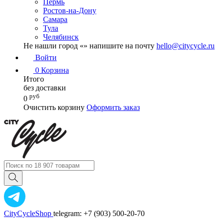
Пермь
Ростов-на-Дону
Самара
Тула
Челябинск
Не нашли город «
» напишите на почту
hello@citycycle.ru
Войти
0
Корзина
Итого
без доставки
руб
0
Очистить корзину
Оформить заказ
CityCycleShop
telegram: +7 (903) 500-20-70