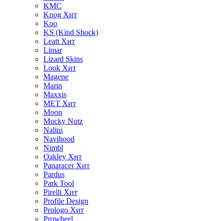
KMC
Knog
Хит
Koo
KS (Kind Shock)
Leatt
Хит
Limar
Lizard Skins
Look
Хит
Magene
Marin
Maxxis
MET
Хит
Moon
Mucky Nutz
Nalini
Navihood
Nimbl
Oakley
Хит
Panaracer
Хит
Pardus
Park Tool
Pirelli
Хит
Profile Design
Prologo
Хит
Prowheel