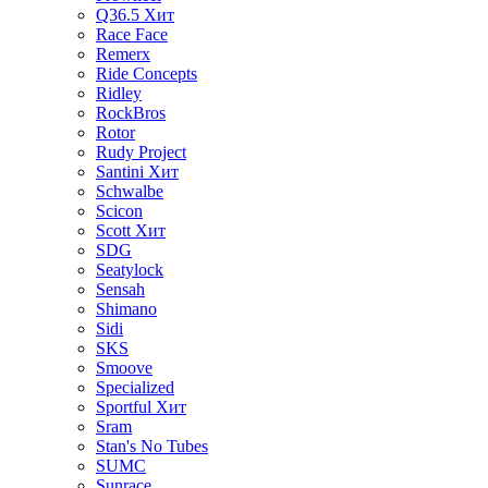
Q36.5
Хит
Race Face
Remerx
Ride Concepts
Ridley
RockBros
Rotor
Rudy Project
Santini
Хит
Schwalbe
Scicon
Scott
Хит
SDG
Seatylock
Sensah
Shimano
Sidi
SKS
Smoove
Specialized
Sportful
Хит
Sram
Stan's No Tubes
SUMC
Sunrace