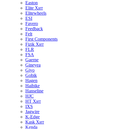
Easton
Elite
Хит
Elitewheels
ESI
Favero
Feedback
Felt
First Components
Fizik
Хит
FLR
FSA
Gaerne
Gineyea
Giyo
Gobik
Hagen
Haibike
Hanseline
HJC
HT
Хит
IXS
Jagwire
K-Edge
Kask
Хит
Kenda