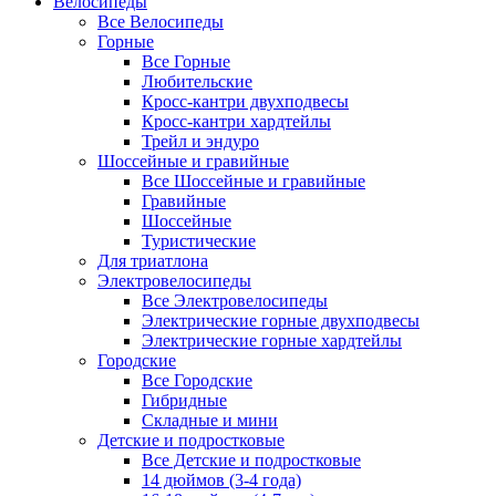
Велосипеды
Все Велосипеды
Горные
Все Горные
Любительские
Кросс-кантри двухподвесы
Кросс-кантри хардтейлы
Трейл и эндуро
Шоссейные и гравийные
Все Шоссейные и гравийные
Гравийные
Шоссейные
Туристические
Для триатлона
Электровелосипеды
Все Электровелосипеды
Электрические горные двухподвесы
Электрические горные хардтейлы
Городские
Все Городские
Гибридные
Складные и мини
Детские и подростковые
Все Детские и подростковые
14 дюймов (3-4 года)