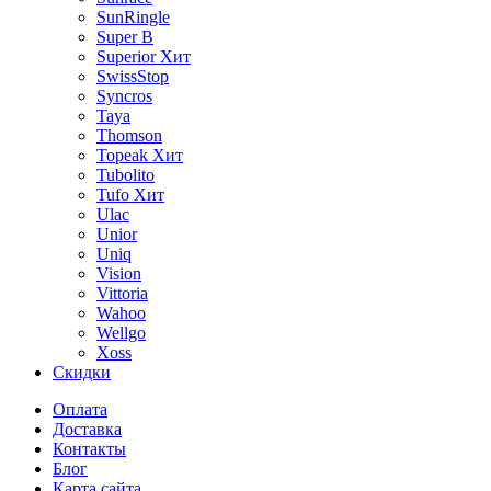
SunRingle
Super B
Superior
Хит
SwissStop
Syncros
Taya
Thomson
Topeak
Хит
Tubolito
Tufo
Хит
Ulac
Unior
Uniq
Vision
Vittoria
Wahoo
Wellgo
Xoss
Скидки
Оплата
Доставка
Контакты
Блог
Карта сайта