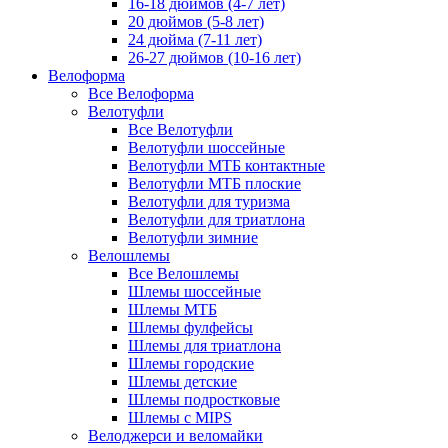
16-18 дюймов (4-7 лет)
20 дюймов (5-8 лет)
24 дюйма (7-11 лет)
26-27 дюймов (10-16 лет)
Велоформа
Все Велоформа
Велотуфли
Все Велотуфли
Велотуфли шоссейные
Велотуфли МТБ контактные
Велотуфли МТБ плоские
Велотуфли для туризма
Велотуфли для триатлона
Велотуфли зимние
Велошлемы
Все Велошлемы
Шлемы шоссейные
Шлемы МТБ
Шлемы фулфейсы
Шлемы для триатлона
Шлемы городские
Шлемы детские
Шлемы подростковые
Шлемы с MIPS
Велоджерси и веломайки