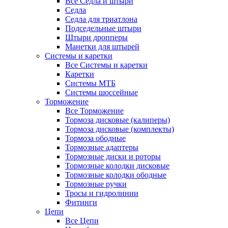
Все Седла и штыри
Седла
Седла для триатлона
Подседельные штыри
Штыри дропперы
Манетки для штырей
Системы и каретки
Все Системы и каретки
Каретки
Системы МТБ
Системы шоссейные
Торможение
Все Торможение
Тормоза дисковые (калиперы)
Тормоза дисковые (комплекты)
Тормоза ободные
Тормозные адаптеры
Тормозные диски и роторы
Тормозные колодки дисковые
Тормозные колодки ободные
Тормозные ручки
Тросы и гидролинии
Фитинги
Цепи
Все Цепи