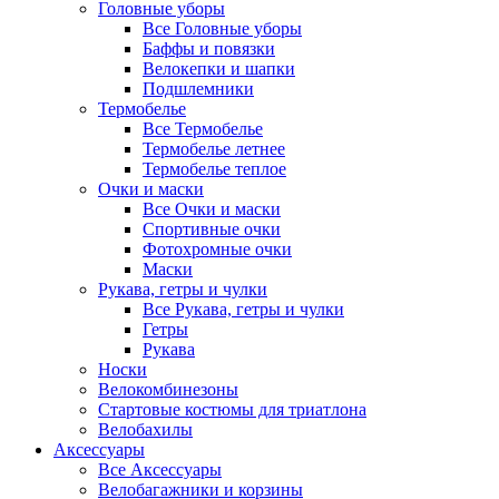
Головные уборы
Все Головные уборы
Баффы и повязки
Велокепки и шапки
Подшлемники
Термобелье
Все Термобелье
Термобелье летнее
Термобелье теплое
Очки и маски
Все Очки и маски
Спортивные очки
Фотохромные очки
Маски
Рукава, гетры и чулки
Все Рукава, гетры и чулки
Гетры
Рукава
Носки
Велокомбинезоны
Стартовые костюмы для триатлона
Велобахилы
Аксессуары
Все Аксессуары
Велобагажники и корзины