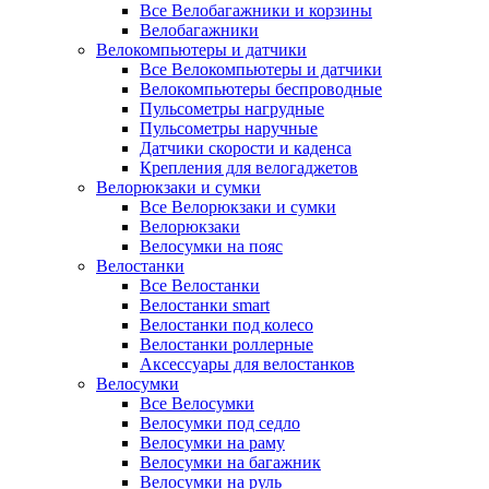
Все Велобагажники и корзины
Велобагажники
Велокомпьютеры и датчики
Все Велокомпьютеры и датчики
Велокомпьютеры беспроводные
Пульсометры нагрудные
Пульсометры наручные
Датчики скорости и каденса
Крепления для велогаджетов
Велорюкзаки и сумки
Все Велорюкзаки и сумки
Велорюкзаки
Велосумки на пояс
Велостанки
Все Велостанки
Велостанки smart
Велостанки под колесо
Велостанки роллерные
Аксессуары для велостанков
Велосумки
Все Велосумки
Велосумки под седло
Велосумки на раму
Велосумки на багажник
Велосумки на руль