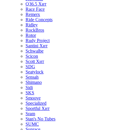
Q36.5
Хит
Race Face
Remerx
Ride Concepts
Ridley
RockBros
Rotor
Rudy Project
Santini
Хит
Schwalbe
Scicon
Scott
Хит
SDG
Seatylock
Sensah
Shimano
Sidi
SKS
Smoove
Specialized
Sportful
Хит
Sram
Stan's No Tubes
SUMC
Sunrace