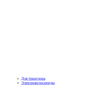
Для триатлона
Электровелосипеды