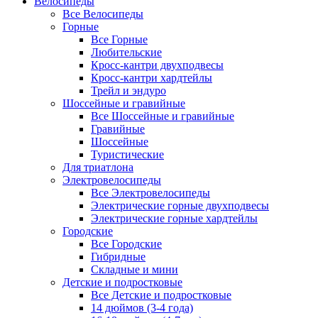
Велосипеды
Все Велосипеды
Горные
Все Горные
Любительские
Кросс-кантри двухподвесы
Кросс-кантри хардтейлы
Трейл и эндуро
Шоссейные и гравийные
Все Шоссейные и гравийные
Гравийные
Шоссейные
Туристические
Для триатлона
Электровелосипеды
Все Электровелосипеды
Электрические горные двухподвесы
Электрические горные хардтейлы
Городские
Все Городские
Гибридные
Складные и мини
Детские и подростковые
Все Детские и подростковые
14 дюймов (3-4 года)