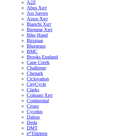
A2Z
Abus
Хит
Ass Savers
Assos
Хит
Bianchi
Хит
Biemme
Хит
Bike Hand
Birzman
Bluegrass
BMC
Brooks England
Cane Creek
Challenge
Chepark
Ciclovation
CityCycle
Clarks
Colnago
Хит
Continental
Crono
Cycplus
Dahon
Deda
DMT
e*Thirteen