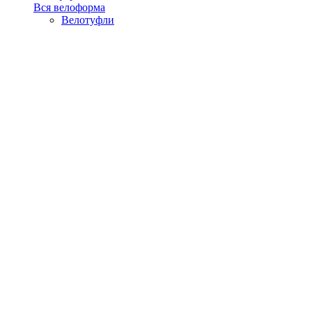
Вся велоформа
Велотуфли