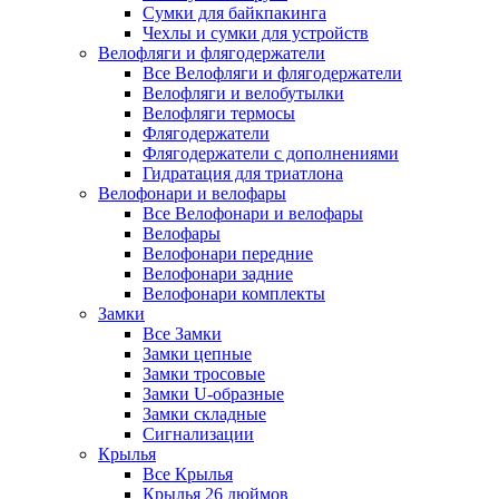
Сумки для байкпакинга
Чехлы и сумки для устройств
Велофляги и флягодержатели
Все Велофляги и флягодержатели
Велофляги и велобутылки
Велофляги термосы
Флягодержатели
Флягодержатели с дополнениями
Гидратация для триатлона
Велофонари и велофары
Все Велофонари и велофары
Велофары
Велофонари передние
Велофонари задние
Велофонари комплекты
Замки
Все Замки
Замки цепные
Замки тросовые
Замки U-образные
Замки складные
Сигнализации
Крылья
Все Крылья
Крылья 26 дюймов