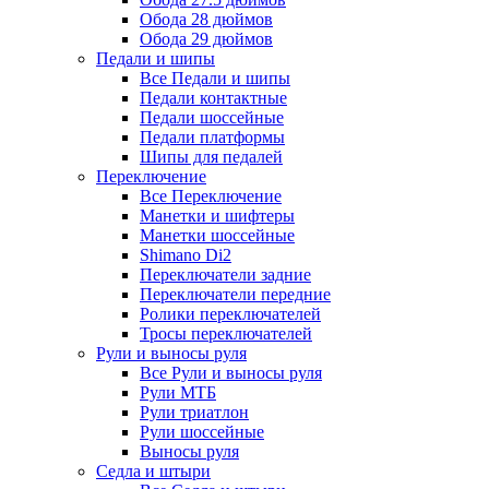
Обода 28 дюймов
Обода 29 дюймов
Педали и шипы
Все Педали и шипы
Педали контактные
Педали шоссейные
Педали платформы
Шипы для педалей
Переключение
Все Переключение
Манетки и шифтеры
Манетки шоссейные
Shimano Di2
Переключатели задние
Переключатели передние
Ролики переключателей
Тросы переключателей
Рули и выносы руля
Все Рули и выносы руля
Рули МТБ
Рули триатлон
Рули шоссейные
Выносы руля
Седла и штыри