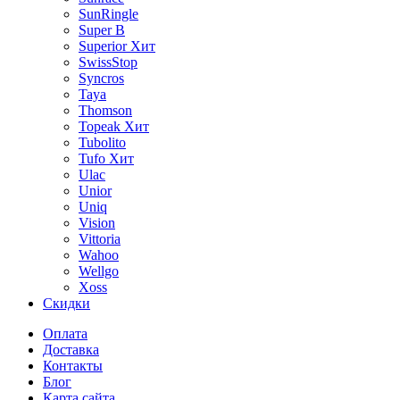
SunRingle
Super B
Superior
Хит
SwissStop
Syncros
Taya
Thomson
Topeak
Хит
Tubolito
Tufo
Хит
Ulac
Unior
Uniq
Vision
Vittoria
Wahoo
Wellgo
Xoss
Скидки
Оплата
Доставка
Контакты
Блог
Карта сайта