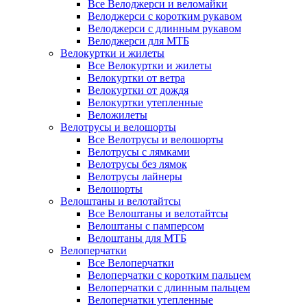
Все Велоджерси и веломайки
Велоджерси с коротким рукавом
Велоджерси с длинным рукавом
Велоджерси для МТБ
Велокуртки и жилеты
Все Велокуртки и жилеты
Велокуртки от ветра
Велокуртки от дождя
Велокуртки утепленные
Веложилеты
Велотрусы и велошорты
Все Велотрусы и велошорты
Велотрусы с лямками
Велотрусы без лямок
Велотрусы лайнеры
Велошорты
Велоштаны и велотайтсы
Все Велоштаны и велотайтсы
Велоштаны с памперсом
Велоштаны для МТБ
Велоперчатки
Все Велоперчатки
Велоперчатки с коротким пальцем
Велоперчатки с длинным пальцем
Велоперчатки утепленные