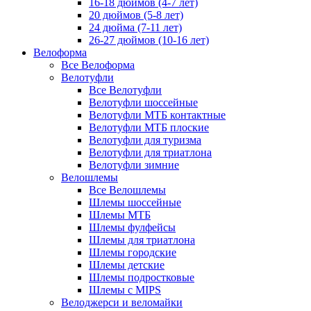
16-18 дюймов (4-7 лет)
20 дюймов (5-8 лет)
24 дюйма (7-11 лет)
26-27 дюймов (10-16 лет)
Велоформа
Все Велоформа
Велотуфли
Все Велотуфли
Велотуфли шоссейные
Велотуфли МТБ контактные
Велотуфли МТБ плоские
Велотуфли для туризма
Велотуфли для триатлона
Велотуфли зимние
Велошлемы
Все Велошлемы
Шлемы шоссейные
Шлемы МТБ
Шлемы фулфейсы
Шлемы для триатлона
Шлемы городские
Шлемы детские
Шлемы подростковые
Шлемы с MIPS
Велоджерси и веломайки