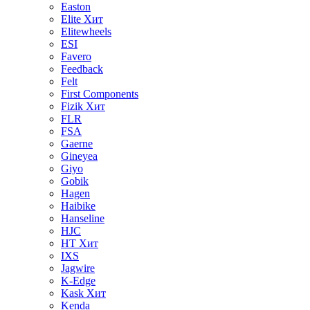
Easton
Elite
Хит
Elitewheels
ESI
Favero
Feedback
Felt
First Components
Fizik
Хит
FLR
FSA
Gaerne
Gineyea
Giyo
Gobik
Hagen
Haibike
Hanseline
HJC
HT
Хит
IXS
Jagwire
K-Edge
Kask
Хит
Kenda