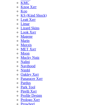
KMC
Knog
Хит
Koo
KS (Kind Shock)
Leatt
Хит
Limar
Lizard Skins
Look
Хит
Magene
Marin
Maxxis
MET
Хит
Moon
Mucky Nutz
Nalini
Navihood
Nimbl
Oakley
Хит
Panaracer
Хит
Pardus
Park Tool
Pirelli
Хит
Profile Design
Prologo
Хит
Prowheel