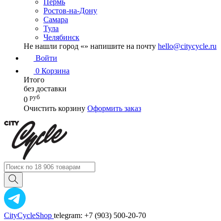
Пермь
Ростов-на-Дону
Самара
Тула
Челябинск
Не нашли город «
» напишите на почту
hello@citycycle.ru
Войти
0
Корзина
Итого
без доставки
руб
0
Очистить корзину
Оформить заказ
CityCycleShop
telegram: +7 (903) 500-20-70