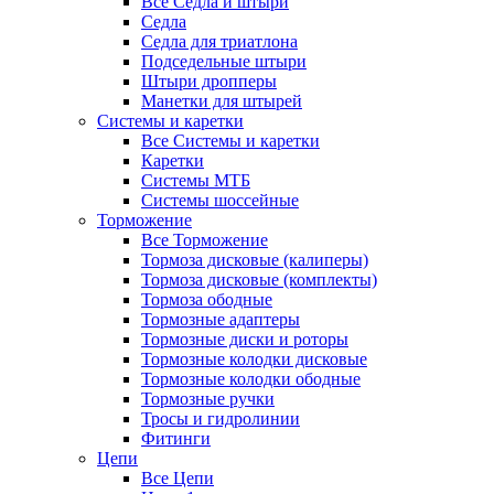
Все Седла и штыри
Седла
Седла для триатлона
Подседельные штыри
Штыри дропперы
Манетки для штырей
Системы и каретки
Все Системы и каретки
Каретки
Системы МТБ
Системы шоссейные
Торможение
Все Торможение
Тормоза дисковые (калиперы)
Тормоза дисковые (комплекты)
Тормоза ободные
Тормозные адаптеры
Тормозные диски и роторы
Тормозные колодки дисковые
Тормозные колодки ободные
Тормозные ручки
Тросы и гидролинии
Фитинги
Цепи
Все Цепи