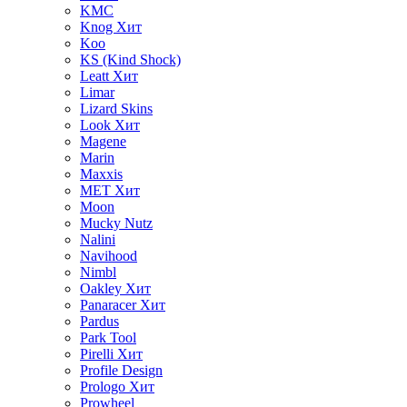
KMC
Knog
Хит
Koo
KS (Kind Shock)
Leatt
Хит
Limar
Lizard Skins
Look
Хит
Magene
Marin
Maxxis
MET
Хит
Moon
Mucky Nutz
Nalini
Navihood
Nimbl
Oakley
Хит
Panaracer
Хит
Pardus
Park Tool
Pirelli
Хит
Profile Design
Prologo
Хит
Prowheel