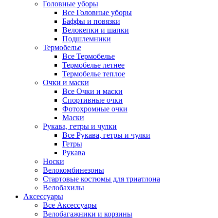
Головные уборы
Все Головные уборы
Баффы и повязки
Велокепки и шапки
Подшлемники
Термобелье
Все Термобелье
Термобелье летнее
Термобелье теплое
Очки и маски
Все Очки и маски
Спортивные очки
Фотохромные очки
Маски
Рукава, гетры и чулки
Все Рукава, гетры и чулки
Гетры
Рукава
Носки
Велокомбинезоны
Стартовые костюмы для триатлона
Велобахилы
Аксессуары
Все Аксессуары
Велобагажники и корзины