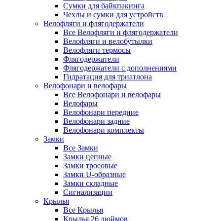
Сумки для байкпакинга
Чехлы и сумки для устройств
Велофляги и флягодержатели
Все Велофляги и флягодержатели
Велофляги и велобутылки
Велофляги термосы
Флягодержатели
Флягодержатели с дополнениями
Гидратация для триатлона
Велофонари и велофары
Все Велофонари и велофары
Велофары
Велофонари передние
Велофонари задние
Велофонари комплекты
Замки
Все Замки
Замки цепные
Замки тросовые
Замки U-образные
Замки складные
Сигнализации
Крылья
Все Крылья
Крылья 26 дюймов