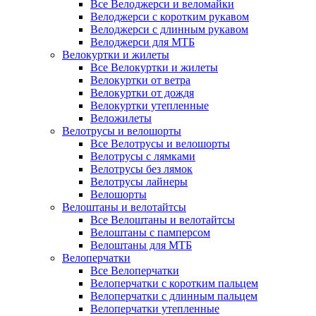
Все Велоджерси и веломайки
Велоджерси с коротким рукавом
Велоджерси с длинным рукавом
Велоджерси для МТБ
Велокуртки и жилеты
Все Велокуртки и жилеты
Велокуртки от ветра
Велокуртки от дождя
Велокуртки утепленные
Веложилеты
Велотрусы и велошорты
Все Велотрусы и велошорты
Велотрусы с лямками
Велотрусы без лямок
Велотрусы лайнеры
Велошорты
Велоштаны и велотайтсы
Все Велоштаны и велотайтсы
Велоштаны с памперсом
Велоштаны для МТБ
Велоперчатки
Все Велоперчатки
Велоперчатки с коротким пальцем
Велоперчатки с длинным пальцем
Велоперчатки утепленные