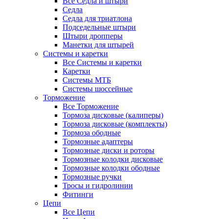
Все Седла и штыри
Седла
Седла для триатлона
Подседельные штыри
Штыри дропперы
Манетки для штырей
Системы и каретки
Все Системы и каретки
Каретки
Системы МТБ
Системы шоссейные
Торможение
Все Торможение
Тормоза дисковые (калиперы)
Тормоза дисковые (комплекты)
Тормоза ободные
Тормозные адаптеры
Тормозные диски и роторы
Тормозные колодки дисковые
Тормозные колодки ободные
Тормозные ручки
Тросы и гидролинии
Фитинги
Цепи
Все Цепи