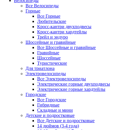
Велосипеды
Все Велосипеды
Горные
Все Горные
Любительские
Кросс-кантри двухподвесы
Кросс-кантри хардтейлы
Трейл и эндуро
Шоссейные и гравийные
Все Шоссейные и гравийные
Гравийные
Шоссейные
Туристические
Для триатлона
Электровелосипеды
Все Электровелосипеды
Электрические горные двухподвесы
Электрические горные хардтейлы
Городские
Все Городские
Гибридные
Складные и мини
Детские и подростковые
Все Детские и подростковые
14 дюймов (3-4 года)