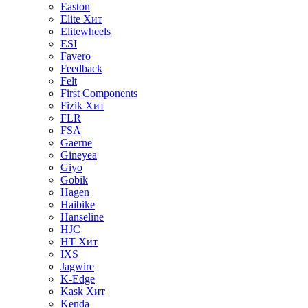
Easton
Elite
Хит
Elitewheels
ESI
Favero
Feedback
Felt
First Components
Fizik
Хит
FLR
FSA
Gaerne
Gineyea
Giyo
Gobik
Hagen
Haibike
Hanseline
HJC
HT
Хит
IXS
Jagwire
K-Edge
Kask
Хит
Kenda