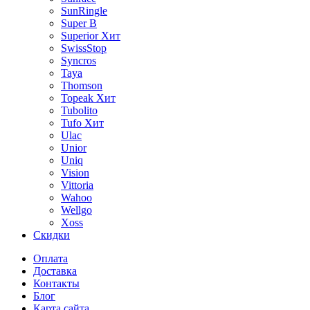
SunRingle
Super B
Superior
Хит
SwissStop
Syncros
Taya
Thomson
Topeak
Хит
Tubolito
Tufo
Хит
Ulac
Unior
Uniq
Vision
Vittoria
Wahoo
Wellgo
Xoss
Скидки
Оплата
Доставка
Контакты
Блог
Карта сайта