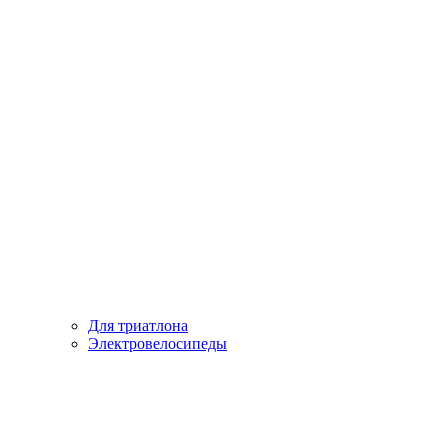
Для триатлона
Электровелосипеды