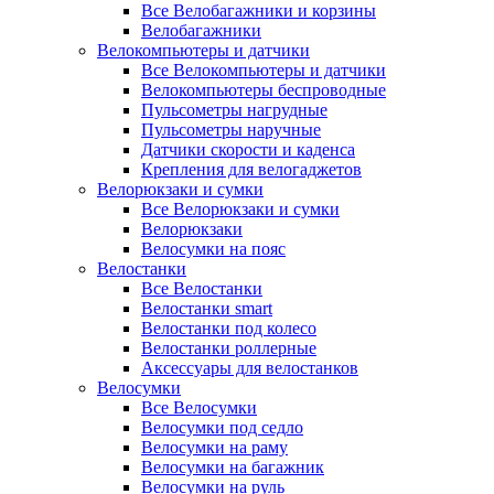
Все Велобагажники и корзины
Велобагажники
Велокомпьютеры и датчики
Все Велокомпьютеры и датчики
Велокомпьютеры беспроводные
Пульсометры нагрудные
Пульсометры наручные
Датчики скорости и каденса
Крепления для велогаджетов
Велорюкзаки и сумки
Все Велорюкзаки и сумки
Велорюкзаки
Велосумки на пояс
Велостанки
Все Велостанки
Велостанки smart
Велостанки под колесо
Велостанки роллерные
Аксессуары для велостанков
Велосумки
Все Велосумки
Велосумки под седло
Велосумки на раму
Велосумки на багажник
Велосумки на руль