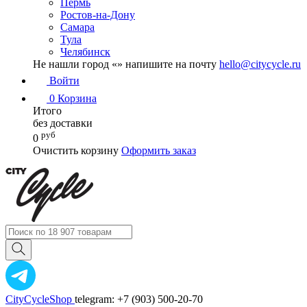
Пермь
Ростов-на-Дону
Самара
Тула
Челябинск
Не нашли город «
» напишите на почту
hello@citycycle.ru
Войти
0
Корзина
Итого
без доставки
руб
0
Очистить корзину
Оформить заказ
CityCycleShop
telegram: +7 (903) 500-20-70