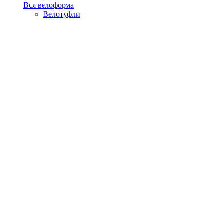
Вся велоформа
Велотуфли