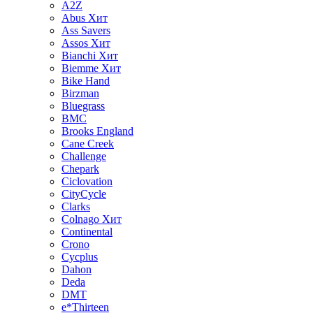
A2Z
Abus
Хит
Ass Savers
Assos
Хит
Bianchi
Хит
Biemme
Хит
Bike Hand
Birzman
Bluegrass
BMC
Brooks England
Cane Creek
Challenge
Chepark
Ciclovation
CityCycle
Clarks
Colnago
Хит
Continental
Crono
Cycplus
Dahon
Deda
DMT
e*Thirteen