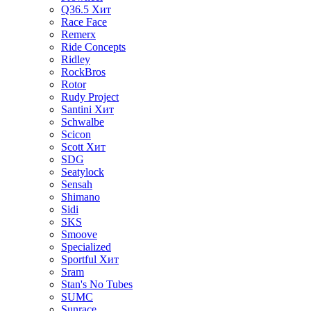
Q36.5
Хит
Race Face
Remerx
Ride Concepts
Ridley
RockBros
Rotor
Rudy Project
Santini
Хит
Schwalbe
Scicon
Scott
Хит
SDG
Seatylock
Sensah
Shimano
Sidi
SKS
Smoove
Specialized
Sportful
Хит
Sram
Stan's No Tubes
SUMC
Sunrace