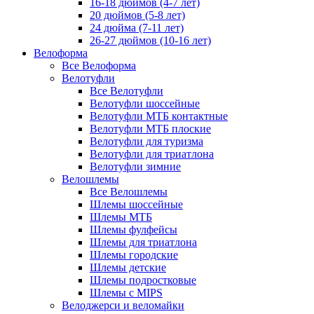
16-18 дюймов (4-7 лет)
20 дюймов (5-8 лет)
24 дюйма (7-11 лет)
26-27 дюймов (10-16 лет)
Велоформа
Все Велоформа
Велотуфли
Все Велотуфли
Велотуфли шоссейные
Велотуфли МТБ контактные
Велотуфли МТБ плоские
Велотуфли для туризма
Велотуфли для триатлона
Велотуфли зимние
Велошлемы
Все Велошлемы
Шлемы шоссейные
Шлемы МТБ
Шлемы фулфейсы
Шлемы для триатлона
Шлемы городские
Шлемы детские
Шлемы подростковые
Шлемы с MIPS
Велоджерси и веломайки