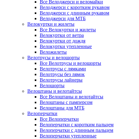
Все Велоджерси и веломайки
Велоджерси с коротким рукавом
Велоджерси с длинным рукавом
Велоджерси для МТБ
Велокуртки и жилеты
Все Велокуртки и жилеты
Велокуртки от ветра
Велокуртки от дождя
Велокуртки утепленные
Веложилеты
Велотрусы и велошорты
Все Велотрусы и велошорты
Велотрусы с лямками
Велотрусы без лямок
Велотрусы лайнеры
Велошорты
Велоштаны и велотайтсы
Все Велоштаны и велотайтсы
Велоштаны с памперсом
Велоштаны для МТБ
Велоперчатки
Все Велоперчатки
Велоперчатки с коротким пальцем
Велоперчатки с длинным пальцем
Велоперчатки утепленные