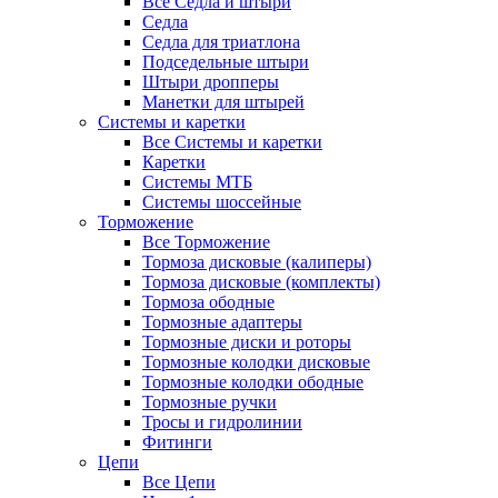
Все Седла и штыри
Седла
Седла для триатлона
Подседельные штыри
Штыри дропперы
Манетки для штырей
Системы и каретки
Все Системы и каретки
Каретки
Системы МТБ
Системы шоссейные
Торможение
Все Торможение
Тормоза дисковые (калиперы)
Тормоза дисковые (комплекты)
Тормоза ободные
Тормозные адаптеры
Тормозные диски и роторы
Тормозные колодки дисковые
Тормозные колодки ободные
Тормозные ручки
Тросы и гидролинии
Фитинги
Цепи
Все Цепи