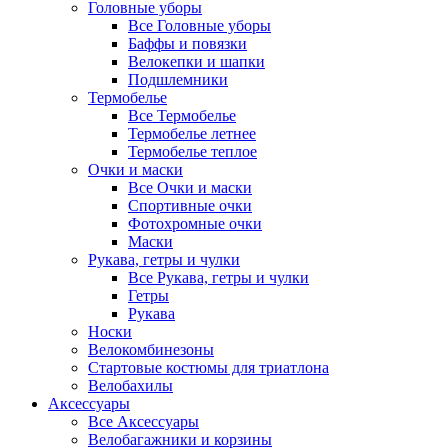
Головные уборы
Все Головные уборы
Баффы и повязки
Велокепки и шапки
Подшлемники
Термобелье
Все Термобелье
Термобелье летнее
Термобелье теплое
Очки и маски
Все Очки и маски
Спортивные очки
Фотохромные очки
Маски
Рукава, гетры и чулки
Все Рукава, гетры и чулки
Гетры
Рукава
Носки
Велокомбинезоны
Стартовые костюмы для триатлона
Велобахилы
Аксессуары
Все Аксессуары
Велобагажники и корзины