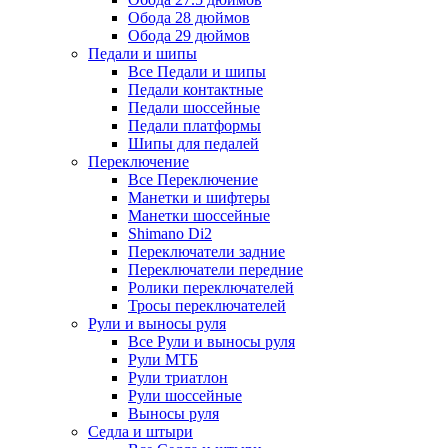
Обода 28 дюймов
Обода 29 дюймов
Педали и шипы
Все Педали и шипы
Педали контактные
Педали шоссейные
Педали платформы
Шипы для педалей
Переключение
Все Переключение
Манетки и шифтеры
Манетки шоссейные
Shimano Di2
Переключатели задние
Переключатели передние
Ролики переключателей
Тросы переключателей
Рули и выносы руля
Все Рули и выносы руля
Рули МТБ
Рули триатлон
Рули шоссейные
Выносы руля
Седла и штыри