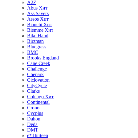
A2Z
Abus
Хит
Ass Savers
Assos
Хит
Bianchi
Хит
Biemme
Хит
Bike Hand
Birzman
Bluegrass
BMC
Brooks England
Cane Creek
Challenge
Chepark
Ciclovation
CityCycle
Clarks
Colnago
Хит
Continental
Crono
Cycplus
Dahon
Deda
DMT
e*Thirteen