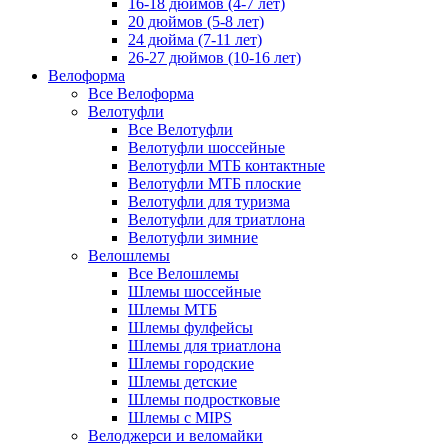
16-18 дюймов (4-7 лет)
20 дюймов (5-8 лет)
24 дюйма (7-11 лет)
26-27 дюймов (10-16 лет)
Велоформа
Все Велоформа
Велотуфли
Все Велотуфли
Велотуфли шоссейные
Велотуфли МТБ контактные
Велотуфли МТБ плоские
Велотуфли для туризма
Велотуфли для триатлона
Велотуфли зимние
Велошлемы
Все Велошлемы
Шлемы шоссейные
Шлемы МТБ
Шлемы фулфейсы
Шлемы для триатлона
Шлемы городские
Шлемы детские
Шлемы подростковые
Шлемы с MIPS
Велоджерси и веломайки