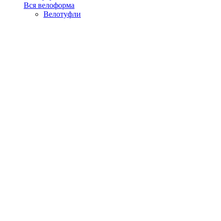
Вся велоформа
Велотуфли