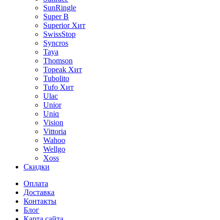
SunRingle
Super B
Superior
Хит
SwissStop
Syncros
Taya
Thomson
Topeak
Хит
Tubolito
Tufo
Хит
Ulac
Unior
Uniq
Vision
Vittoria
Wahoo
Wellgo
Xoss
Скидки
Оплата
Доставка
Контакты
Блог
Карта сайта