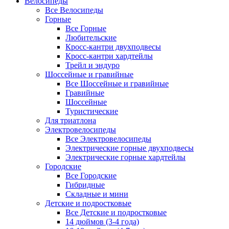
Велосипеды
Все Велосипеды
Горные
Все Горные
Любительские
Кросс-кантри двухподвесы
Кросс-кантри хардтейлы
Трейл и эндуро
Шоссейные и гравийные
Все Шоссейные и гравийные
Гравийные
Шоссейные
Туристические
Для триатлона
Электровелосипеды
Все Электровелосипеды
Электрические горные двухподвесы
Электрические горные хардтейлы
Городские
Все Городские
Гибридные
Складные и мини
Детские и подростковые
Все Детские и подростковые
14 дюймов (3-4 года)