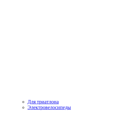
Для триатлона
Электровелосипеды