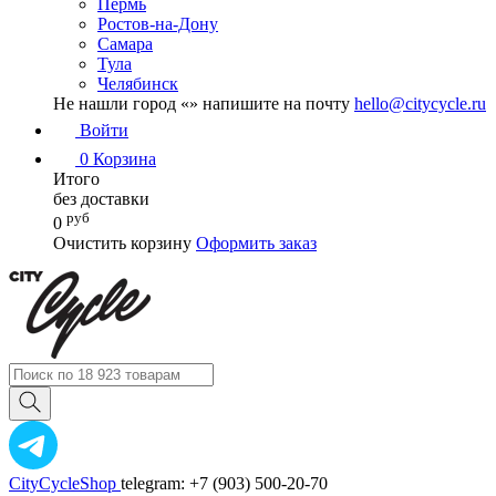
Пермь
Ростов-на-Дону
Самара
Тула
Челябинск
Не нашли город «
» напишите на почту
hello@citycycle.ru
Войти
0
Корзина
Итого
без доставки
руб
0
Очистить корзину
Оформить заказ
CityCycleShop
telegram: +7 (903) 500-20-70