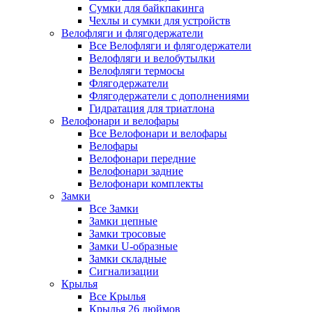
Сумки для байкпакинга
Чехлы и сумки для устройств
Велофляги и флягодержатели
Все Велофляги и флягодержатели
Велофляги и велобутылки
Велофляги термосы
Флягодержатели
Флягодержатели с дополнениями
Гидратация для триатлона
Велофонари и велофары
Все Велофонари и велофары
Велофары
Велофонари передние
Велофонари задние
Велофонари комплекты
Замки
Все Замки
Замки цепные
Замки тросовые
Замки U-образные
Замки складные
Сигнализации
Крылья
Все Крылья
Крылья 26 дюймов