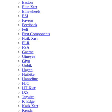
Easton
Elite
Хит
Elitewheels
ESI
Favero
Feedback
Felt
First Components
Fizik
Хит
FLR
FSA
Gaerne
Gineyea
Giyo
Gobik
Hagen
Haibike
Hanseline
HJC
HT
Хит
IXS
Jagwire
K-Edge
Kask
Хит
Kenda