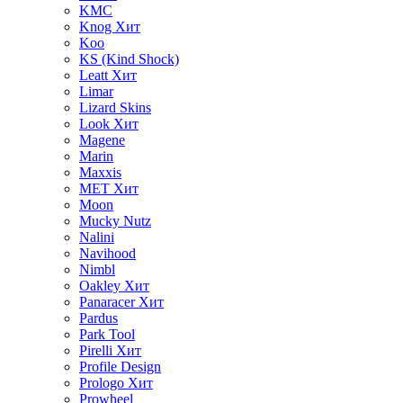
KMC
Knog
Хит
Koo
KS (Kind Shock)
Leatt
Хит
Limar
Lizard Skins
Look
Хит
Magene
Marin
Maxxis
MET
Хит
Moon
Mucky Nutz
Nalini
Navihood
Nimbl
Oakley
Хит
Panaracer
Хит
Pardus
Park Tool
Pirelli
Хит
Profile Design
Prologo
Хит
Prowheel