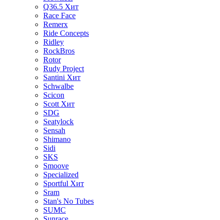
Q36.5
Хит
Race Face
Remerx
Ride Concepts
Ridley
RockBros
Rotor
Rudy Project
Santini
Хит
Schwalbe
Scicon
Scott
Хит
SDG
Seatylock
Sensah
Shimano
Sidi
SKS
Smoove
Specialized
Sportful
Хит
Sram
Stan's No Tubes
SUMC
Sunrace