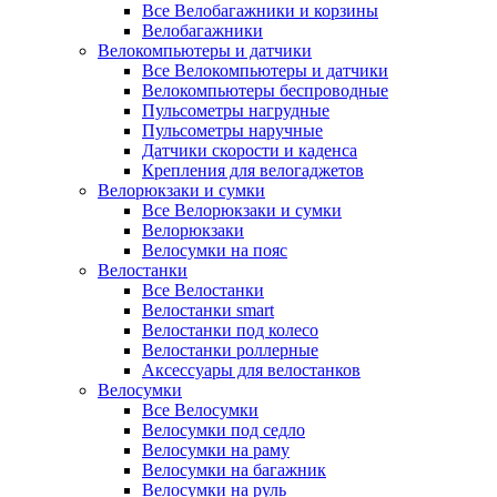
Все Велобагажники и корзины
Велобагажники
Велокомпьютеры и датчики
Все Велокомпьютеры и датчики
Велокомпьютеры беспроводные
Пульсометры нагрудные
Пульсометры наручные
Датчики скорости и каденса
Крепления для велогаджетов
Велорюкзаки и сумки
Все Велорюкзаки и сумки
Велорюкзаки
Велосумки на пояс
Велостанки
Все Велостанки
Велостанки smart
Велостанки под колесо
Велостанки роллерные
Аксессуары для велостанков
Велосумки
Все Велосумки
Велосумки под седло
Велосумки на раму
Велосумки на багажник
Велосумки на руль