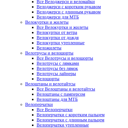
Все Велоджерси и веломайки
Велоджерси с коротким рукавом
Велоджерси с длинным рукавом
Велоджерси для МТБ
Велокуртки и жилеты
Все Велокуртки и жилеты
Велокуртки от ветра
Велокуртки от дождя
Велокуртки утепленные
Веложилеты
Велотрусы и велошорты
Все Велотрусы и велошорты
Велотрусы с лямками
Велотрусы без лямок
Велотрусы лайнеры
Велошорты
Велоштаны и велотайтсы
Все Велоштаны и велотайтсы
Велоштаны с памперсом
Велоштаны для МТБ
Велоперчатки
Все Велоперчатки
Велоперчатки с коротким пальцем
Велоперчатки с длинным пальцем
Велоперчатки утепленные