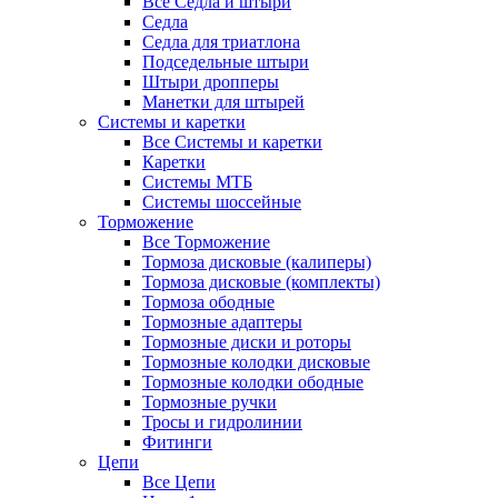
Все Седла и штыри
Седла
Седла для триатлона
Подседельные штыри
Штыри дропперы
Манетки для штырей
Системы и каретки
Все Системы и каретки
Каретки
Системы МТБ
Системы шоссейные
Торможение
Все Торможение
Тормоза дисковые (калиперы)
Тормоза дисковые (комплекты)
Тормоза ободные
Тормозные адаптеры
Тормозные диски и роторы
Тормозные колодки дисковые
Тормозные колодки ободные
Тормозные ручки
Тросы и гидролинии
Фитинги
Цепи
Все Цепи