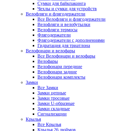
Сумки для байкпакинга
Чехлы и сумки для устройств
Велофляги и флягодержатели
Все Велофляги и флягодержатели
Велофляги и велобутылки
Велофляги термосы
Флягодержатели
Флягодержатели с дополнениями
Гидратация для триатлона
Велофонари и велофары
Все Велофонари и велофары
Велофары
Велофонари передние
Велофонари задние
Велофонари комплекты
Замки
Все Замки
Замки цепные
Замки тросовые
Замки U-образные
Замки складные
Сигнализации
Крылья
Все Крылья
Крылья 26 дюймов