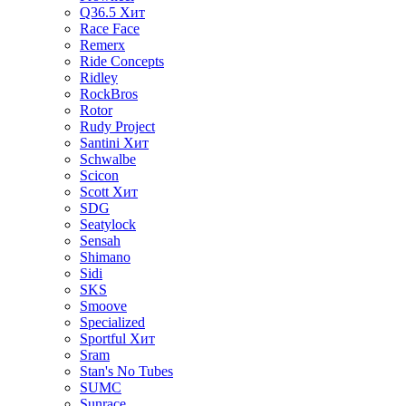
Q36.5
Хит
Race Face
Remerx
Ride Concepts
Ridley
RockBros
Rotor
Rudy Project
Santini
Хит
Schwalbe
Scicon
Scott
Хит
SDG
Seatylock
Sensah
Shimano
Sidi
SKS
Smoove
Specialized
Sportful
Хит
Sram
Stan's No Tubes
SUMC
Sunrace