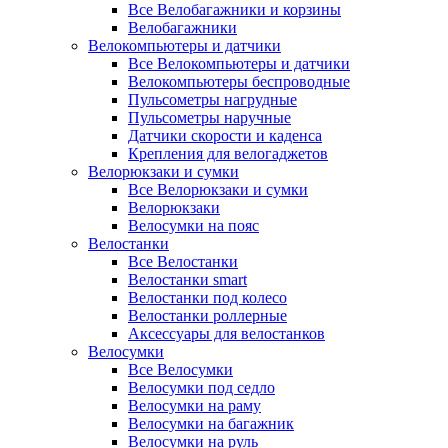
Все Велобагажники и корзины
Велобагажники
Велокомпьютеры и датчики
Все Велокомпьютеры и датчики
Велокомпьютеры беспроводные
Пульсометры нагрудные
Пульсометры наручные
Датчики скорости и каденса
Крепления для велогаджетов
Велорюкзаки и сумки
Все Велорюкзаки и сумки
Велорюкзаки
Велосумки на пояс
Велостанки
Все Велостанки
Велостанки smart
Велостанки под колесо
Велостанки роллерные
Аксессуары для велостанков
Велосумки
Все Велосумки
Велосумки под седло
Велосумки на раму
Велосумки на багажник
Велосумки на руль