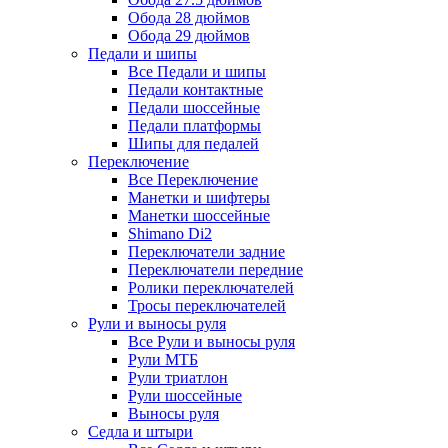
Обода 28 дюймов
Обода 29 дюймов
Педали и шипы
Все Педали и шипы
Педали контактные
Педали шоссейные
Педали платформы
Шипы для педалей
Переключение
Все Переключение
Манетки и шифтеры
Манетки шоссейные
Shimano Di2
Переключатели задние
Переключатели передние
Ролики переключателей
Тросы переключателей
Рули и выносы руля
Все Рули и выносы руля
Рули МТБ
Рули триатлон
Рули шоссейные
Выносы руля
Седла и штыри