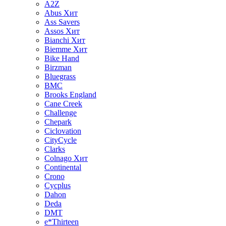
A2Z
Abus
Хит
Ass Savers
Assos
Хит
Bianchi
Хит
Biemme
Хит
Bike Hand
Birzman
Bluegrass
BMC
Brooks England
Cane Creek
Challenge
Chepark
Ciclovation
CityCycle
Clarks
Colnago
Хит
Continental
Crono
Cycplus
Dahon
Deda
DMT
e*Thirteen