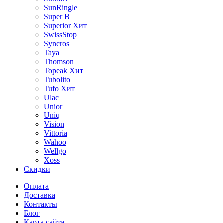
SunRingle
Super B
Superior
Хит
SwissStop
Syncros
Taya
Thomson
Topeak
Хит
Tubolito
Tufo
Хит
Ulac
Unior
Uniq
Vision
Vittoria
Wahoo
Wellgo
Xoss
Скидки
Оплата
Доставка
Контакты
Блог
Карта сайта