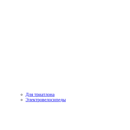
Для триатлона
Электровелосипеды