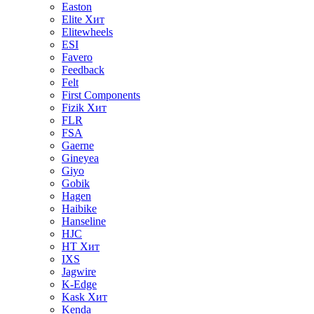
Easton
Elite
Хит
Elitewheels
ESI
Favero
Feedback
Felt
First Components
Fizik
Хит
FLR
FSA
Gaerne
Gineyea
Giyo
Gobik
Hagen
Haibike
Hanseline
HJC
HT
Хит
IXS
Jagwire
K-Edge
Kask
Хит
Kenda