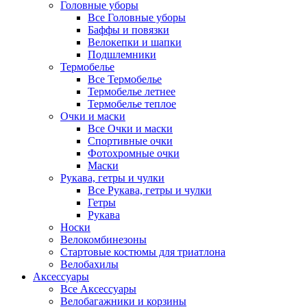
Головные уборы
Все Головные уборы
Баффы и повязки
Велокепки и шапки
Подшлемники
Термобелье
Все Термобелье
Термобелье летнее
Термобелье теплое
Очки и маски
Все Очки и маски
Спортивные очки
Фотохромные очки
Маски
Рукава, гетры и чулки
Все Рукава, гетры и чулки
Гетры
Рукава
Носки
Велокомбинезоны
Стартовые костюмы для триатлона
Велобахилы
Аксессуары
Все Аксессуары
Велобагажники и корзины