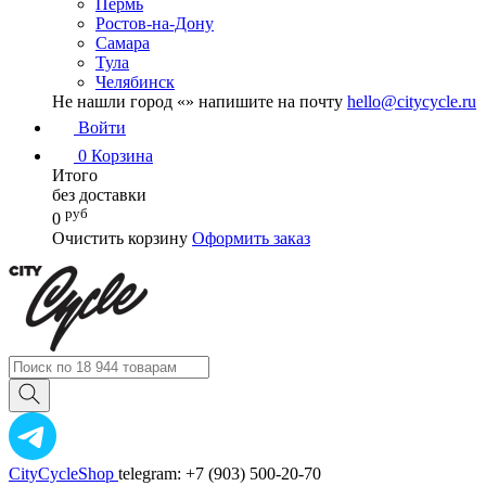
Пермь
Ростов-на-Дону
Самара
Тула
Челябинск
Не нашли город «
» напишите на почту
hello@citycycle.ru
Войти
0
Корзина
Итого
без доставки
руб
0
Очистить корзину
Оформить заказ
CityCycleShop
telegram: +7 (903) 500-20-70