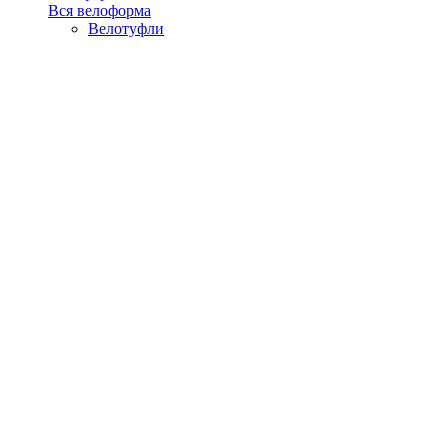
Вся велоформа
Велотуфли