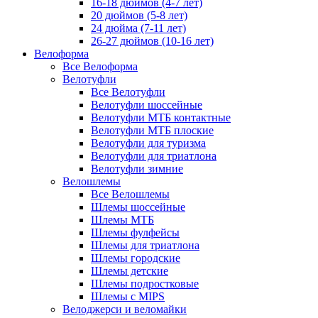
16-18 дюймов (4-7 лет)
20 дюймов (5-8 лет)
24 дюйма (7-11 лет)
26-27 дюймов (10-16 лет)
Велоформа
Все Велоформа
Велотуфли
Все Велотуфли
Велотуфли шоссейные
Велотуфли МТБ контактные
Велотуфли МТБ плоские
Велотуфли для туризма
Велотуфли для триатлона
Велотуфли зимние
Велошлемы
Все Велошлемы
Шлемы шоссейные
Шлемы МТБ
Шлемы фулфейсы
Шлемы для триатлона
Шлемы городские
Шлемы детские
Шлемы подростковые
Шлемы с MIPS
Велоджерси и веломайки