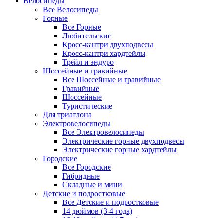
Велосипеды
Все Велосипеды
Горные
Все Горные
Любительские
Кросс-кантри двухподвесы
Кросс-кантри хардтейлы
Трейл и эндуро
Шоссейные и гравийные
Все Шоссейные и гравийные
Гравийные
Шоссейные
Туристические
Для триатлона
Электровелосипеды
Все Электровелосипеды
Электрические горные двухподвесы
Электрические горные хардтейлы
Городские
Все Городские
Гибридные
Складные и мини
Детские и подростковые
Все Детские и подростковые
14 дюймов (3-4 года)