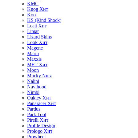
KMC
Knog
Хит
Koo
KS (Kind Shock)
Leatt
Хит
Limar
Lizard Skins
Look
Хит
Magene
Marin
Maxxis
MET
Хит
Moon
Mucky Nutz
Nalini
Navihood
Nimbl
Oakley
Хит
Panaracer
Хит
Pardus
Park Tool
Pirelli
Хит
Profile Design
Prologo
Хит
Prowheel