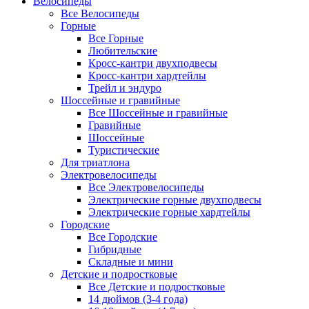
Велосипеды
Все Велосипеды
Горные
Все Горные
Любительские
Кросс-кантри двухподвесы
Кросс-кантри хардтейлы
Трейл и эндуро
Шоссейные и гравийные
Все Шоссейные и гравийные
Гравийные
Шоссейные
Туристические
Для триатлона
Электровелосипеды
Все Электровелосипеды
Электрические горные двухподвесы
Электрические горные хардтейлы
Городские
Все Городские
Гибридные
Складные и мини
Детские и подростковые
Все Детские и подростковые
14 дюймов (3-4 года)