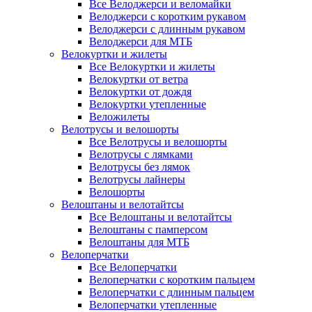
Все Велоджерси и веломайки
Велоджерси с коротким рукавом
Велоджерси с длинным рукавом
Велоджерси для МТБ
Велокуртки и жилеты
Все Велокуртки и жилеты
Велокуртки от ветра
Велокуртки от дождя
Велокуртки утепленные
Веложилеты
Велотрусы и велошорты
Все Велотрусы и велошорты
Велотрусы с лямками
Велотрусы без лямок
Велотрусы лайнеры
Велошорты
Велоштаны и велотайтсы
Все Велоштаны и велотайтсы
Велоштаны с памперсом
Велоштаны для МТБ
Велоперчатки
Все Велоперчатки
Велоперчатки с коротким пальцем
Велоперчатки с длинным пальцем
Велоперчатки утепленные