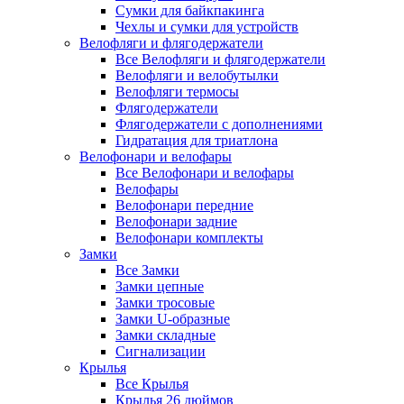
Сумки для байкпакинга
Чехлы и сумки для устройств
Велофляги и флягодержатели
Все Велофляги и флягодержатели
Велофляги и велобутылки
Велофляги термосы
Флягодержатели
Флягодержатели с дополнениями
Гидратация для триатлона
Велофонари и велофары
Все Велофонари и велофары
Велофары
Велофонари передние
Велофонари задние
Велофонари комплекты
Замки
Все Замки
Замки цепные
Замки тросовые
Замки U-образные
Замки складные
Сигнализации
Крылья
Все Крылья
Крылья 26 дюймов