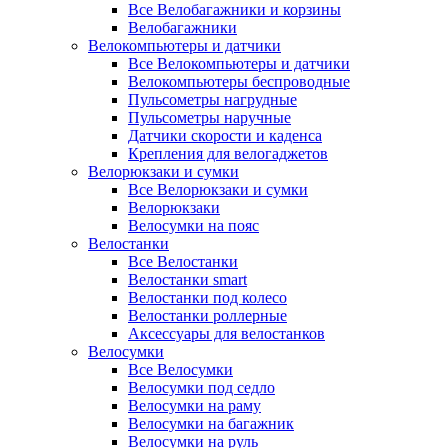
Все Велобагажники и корзины
Велобагажники
Велокомпьютеры и датчики
Все Велокомпьютеры и датчики
Велокомпьютеры беспроводные
Пульсометры нагрудные
Пульсометры наручные
Датчики скорости и каденса
Крепления для велогаджетов
Велорюкзаки и сумки
Все Велорюкзаки и сумки
Велорюкзаки
Велосумки на пояс
Велостанки
Все Велостанки
Велостанки smart
Велостанки под колесо
Велостанки роллерные
Аксессуары для велостанков
Велосумки
Все Велосумки
Велосумки под седло
Велосумки на раму
Велосумки на багажник
Велосумки на руль