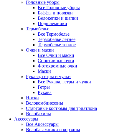
Головные уборы
Все Головные уборы
Баффы и повязки
Велокепки и шапки
Подшлемники
Термобелье
Все Термобелье
Термобелье летнее
Термобелье теплое
Очки и маски
Все Очки и маски
Спортивные очки
Фотохромные очки
Маски
Рукава, гетры и чулки
Все Рукава, гетры и чулки
Гетры
Рукава
Носки
Велокомбинезоны
Стартовые костюмы для триатлона
Велобахилы
Аксессуары
Все Аксессуары
Велобагажники и корзины