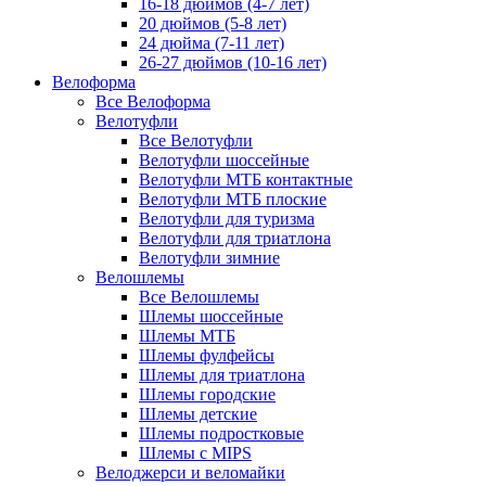
16-18 дюймов (4-7 лет)
20 дюймов (5-8 лет)
24 дюйма (7-11 лет)
26-27 дюймов (10-16 лет)
Велоформа
Все Велоформа
Велотуфли
Все Велотуфли
Велотуфли шоссейные
Велотуфли МТБ контактные
Велотуфли МТБ плоские
Велотуфли для туризма
Велотуфли для триатлона
Велотуфли зимние
Велошлемы
Все Велошлемы
Шлемы шоссейные
Шлемы МТБ
Шлемы фулфейсы
Шлемы для триатлона
Шлемы городские
Шлемы детские
Шлемы подростковые
Шлемы с MIPS
Велоджерси и веломайки