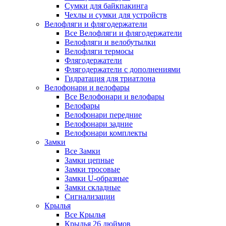
Сумки для байкпакинга
Чехлы и сумки для устройств
Велофляги и флягодержатели
Все Велофляги и флягодержатели
Велофляги и велобутылки
Велофляги термосы
Флягодержатели
Флягодержатели с дополнениями
Гидратация для триатлона
Велофонари и велофары
Все Велофонари и велофары
Велофары
Велофонари передние
Велофонари задние
Велофонари комплекты
Замки
Все Замки
Замки цепные
Замки тросовые
Замки U-образные
Замки складные
Сигнализации
Крылья
Все Крылья
Крылья 26 дюймов