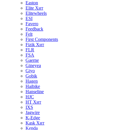
Easton
Elite
Хит
Elitewheels
ESI
Favero
Feedback
Felt
First Components
Fizik
Хит
FLR
FSA
Gaerne
Gineyea
Giyo
Gobik
Hagen
Haibike
Hanseline
HJC
HT
Хит
IXS
Jagwire
K-Edge
Kask
Хит
Kenda