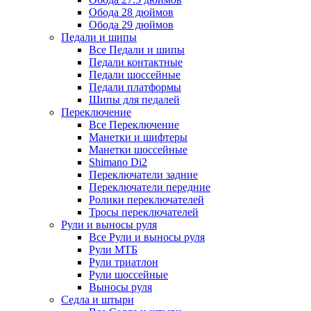
Обода 28 дюймов
Обода 29 дюймов
Педали и шипы
Все Педали и шипы
Педали контактные
Педали шоссейные
Педали платформы
Шипы для педалей
Переключение
Все Переключение
Манетки и шифтеры
Манетки шоссейные
Shimano Di2
Переключатели задние
Переключатели передние
Ролики переключателей
Тросы переключателей
Рули и выносы руля
Все Рули и выносы руля
Рули МТБ
Рули триатлон
Рули шоссейные
Выносы руля
Седла и штыри