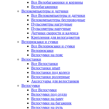
Все Велобагажники и корзины
Велобагажники
Велокомпьютеры и датчики
Все Велокомпьютеры и датчики
Велокомпьютеры беспроводные
Пульсометры нагрудные
Пульсометры наручные
Датчики скорости и каденса
Крепления для велогаджетов
Велорюкзаки и сумки
Все Велорюкзаки и сумки
Велорюкзаки
Велосумки на пояс
Велостанки
Все Велостанки
Велостанки smart
Велостанки под колесо
Велостанки роллерные
Аксессуары для велостанков
Велосумки
Все Велосумки
Велосумки под седло
Велосумки на раму
Велосумки на багажник
Велосумки на руль