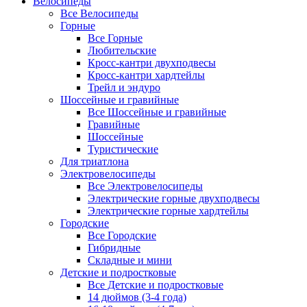
Велосипеды
Все Велосипеды
Горные
Все Горные
Любительские
Кросс-кантри двухподвесы
Кросс-кантри хардтейлы
Трейл и эндуро
Шоссейные и гравийные
Все Шоссейные и гравийные
Гравийные
Шоссейные
Туристические
Для триатлона
Электровелосипеды
Все Электровелосипеды
Электрические горные двухподвесы
Электрические горные хардтейлы
Городские
Все Городские
Гибридные
Складные и мини
Детские и подростковые
Все Детские и подростковые
14 дюймов (3-4 года)