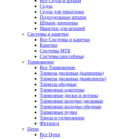
Все Седла и штыри
Седла
Седла для триатлона
Подседельные штыри
Штыри дропперы
Манетки для штырей
Системы и каретки
Все Системы и каретки
Каретки
Системы МТБ
Системы шоссейные
Торможение
Все Торможение
Тормоза дисковые (калиперы)
Тормоза дисковые (комплекты)
Тормоза ободные
Тормозные адаптеры
Тормозные диски и роторы
Тормозные колодки дисковые
Тормозные колодки ободные
Тормозные ручки
Тросы и гидролинии
Фитинги
Цепи
Все Цепи