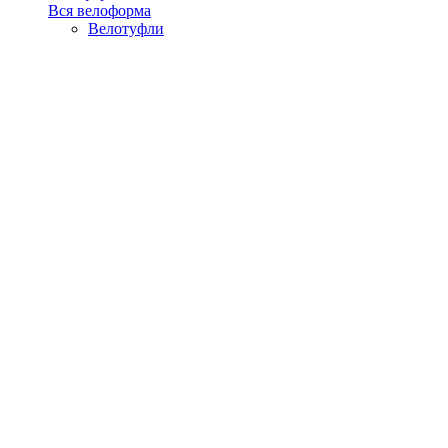
Вся велоформа
Велотуфли