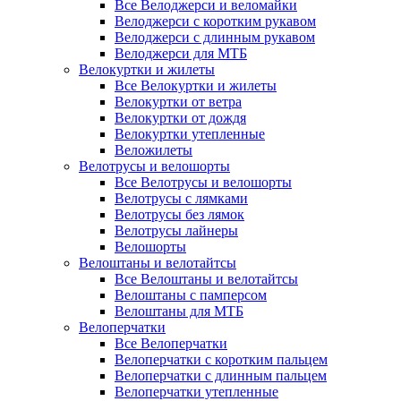
Все Велоджерси и веломайки
Велоджерси с коротким рукавом
Велоджерси с длинным рукавом
Велоджерси для МТБ
Велокуртки и жилеты
Все Велокуртки и жилеты
Велокуртки от ветра
Велокуртки от дождя
Велокуртки утепленные
Веложилеты
Велотрусы и велошорты
Все Велотрусы и велошорты
Велотрусы с лямками
Велотрусы без лямок
Велотрусы лайнеры
Велошорты
Велоштаны и велотайтсы
Все Велоштаны и велотайтсы
Велоштаны с памперсом
Велоштаны для МТБ
Велоперчатки
Все Велоперчатки
Велоперчатки с коротким пальцем
Велоперчатки с длинным пальцем
Велоперчатки утепленные