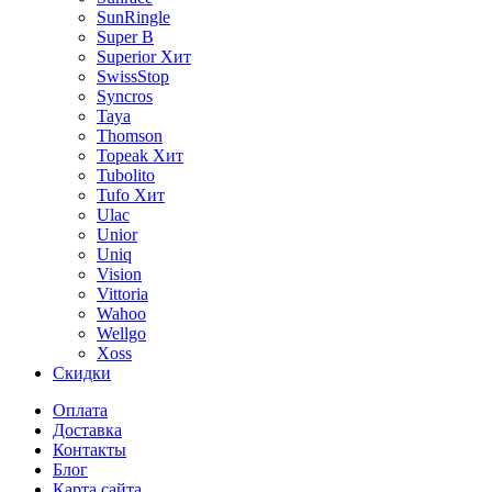
SunRingle
Super B
Superior
Хит
SwissStop
Syncros
Taya
Thomson
Topeak
Хит
Tubolito
Tufo
Хит
Ulac
Unior
Uniq
Vision
Vittoria
Wahoo
Wellgo
Xoss
Скидки
Оплата
Доставка
Контакты
Блог
Карта сайта