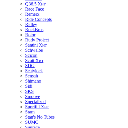
Q36.5
Хит
Race Face
Remerx
Ride Concepts
Ridley
RockBros
Rotor
Rudy Project
Santini
Хит
Schwalbe
Scicon
Scott
Хит
SDG
Seatylock
Sensah
Shimano
Sidi
SKS
Smoove
Specialized
Sportful
Хит
Sram
Stan's No Tubes
SUMC
Sunrace