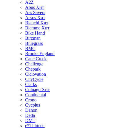
A2Z
Abus
Хит
Ass Savers
Assos
Хит
Bianchi
Хит
Biemme
Хит
Bike Hand
Birzman
Bluegrass
BMC
Brooks England
Cane Creek
Challenge
Chepark
Ciclovation
CityCycle
Clarks
Colnago
Хит
Continental
Crono
Cycplus
Dahon
Deda
DMT
e*Thirteen