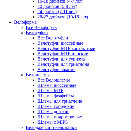
16-18 дюймов (4-7 лет)
20 дюймов (5-8 лет)
24 дюйма (7-11 лет)
26-27 дюймов (10-16 лет)
Велоформа
Все Велоформа
Велотуфли
Все Велотуфли
Велотуфли шоссейные
Велотуфли МТБ контактные
Велотуфли МТБ плоские
Велотуфли для туризма
Велотуфли для триатлона
Велотуфли зимние
Велошлемы
Все Велошлемы
Шлемы шоссейные
Шлемы МТБ
Шлемы фулфейсы
Шлемы для триатлона
Шлемы городские
Шлемы детские
Шлемы подростковые
Шлемы с MIPS
Велоджерси и веломайки