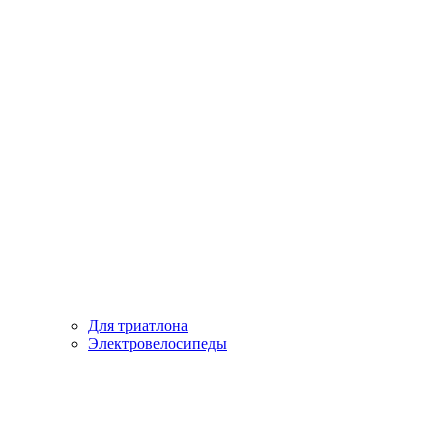
Для триатлона
Электровелосипеды