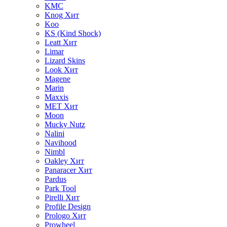
KMC
Knog
Хит
Koo
KS (Kind Shock)
Leatt
Хит
Limar
Lizard Skins
Look
Хит
Magene
Marin
Maxxis
MET
Хит
Moon
Mucky Nutz
Nalini
Navihood
Nimbl
Oakley
Хит
Panaracer
Хит
Pardus
Park Tool
Pirelli
Хит
Profile Design
Prologo
Хит
Prowheel