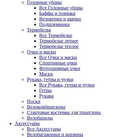
Головные уборы
Все Головные уборы
Баффы и повязки
Велокепки и шапки
Подшлемники
Термобелье
Все Термобелье
Термобелье летнее
Термобелье теплое
Очки и маски
Все Очки и маски
Спортивные очки
Фотохромные очки
Маски
Рукава, гетры и чулки
Все Рукава, гетры и чулки
Гетры
Рукава
Носки
Велокомбинезоны
Стартовые костюмы для триатлона
Велобахилы
Аксессуары
Все Аксессуары
Велобагажники и корзины