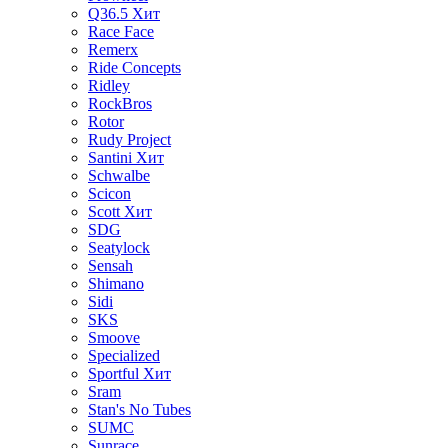
Q36.5
Хит
Race Face
Remerx
Ride Concepts
Ridley
RockBros
Rotor
Rudy Project
Santini
Хит
Schwalbe
Scicon
Scott
Хит
SDG
Seatylock
Sensah
Shimano
Sidi
SKS
Smoove
Specialized
Sportful
Хит
Sram
Stan's No Tubes
SUMC
Sunrace