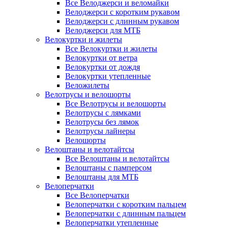
Все Велоджерси и веломайки
Велоджерси с коротким рукавом
Велоджерси с длинным рукавом
Велоджерси для МТБ
Велокуртки и жилеты
Все Велокуртки и жилеты
Велокуртки от ветра
Велокуртки от дождя
Велокуртки утепленные
Веложилеты
Велотрусы и велошорты
Все Велотрусы и велошорты
Велотрусы с лямками
Велотрусы без лямок
Велотрусы лайнеры
Велошорты
Велоштаны и велотайтсы
Все Велоштаны и велотайтсы
Велоштаны с памперсом
Велоштаны для МТБ
Велоперчатки
Все Велоперчатки
Велоперчатки с коротким пальцем
Велоперчатки с длинным пальцем
Велоперчатки утепленные