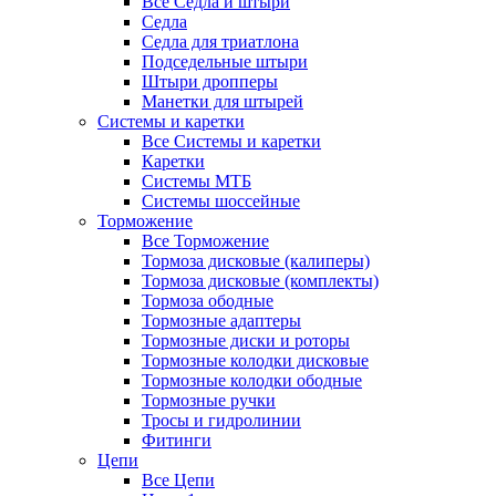
Все Седла и штыри
Седла
Седла для триатлона
Подседельные штыри
Штыри дропперы
Манетки для штырей
Системы и каретки
Все Системы и каретки
Каретки
Системы МТБ
Системы шоссейные
Торможение
Все Торможение
Тормоза дисковые (калиперы)
Тормоза дисковые (комплекты)
Тормоза ободные
Тормозные адаптеры
Тормозные диски и роторы
Тормозные колодки дисковые
Тормозные колодки ободные
Тормозные ручки
Тросы и гидролинии
Фитинги
Цепи
Все Цепи