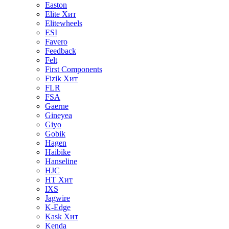
Easton
Elite
Хит
Elitewheels
ESI
Favero
Feedback
Felt
First Components
Fizik
Хит
FLR
FSA
Gaerne
Gineyea
Giyo
Gobik
Hagen
Haibike
Hanseline
HJC
HT
Хит
IXS
Jagwire
K-Edge
Kask
Хит
Kenda