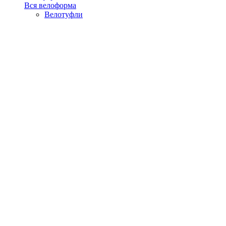
Вся велоформа
Велотуфли