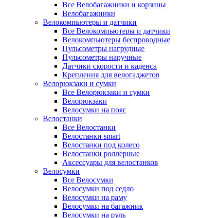
Все Велобагажники и корзины
Велобагажники
Велокомпьютеры и датчики
Все Велокомпьютеры и датчики
Велокомпьютеры беспроводные
Пульсометры нагрудные
Пульсометры наручные
Датчики скорости и каденса
Крепления для велогаджетов
Велорюкзаки и сумки
Все Велорюкзаки и сумки
Велорюкзаки
Велосумки на пояс
Велостанки
Все Велостанки
Велостанки smart
Велостанки под колесо
Велостанки роллерные
Аксессуары для велостанков
Велосумки
Все Велосумки
Велосумки под седло
Велосумки на раму
Велосумки на багажник
Велосумки на руль