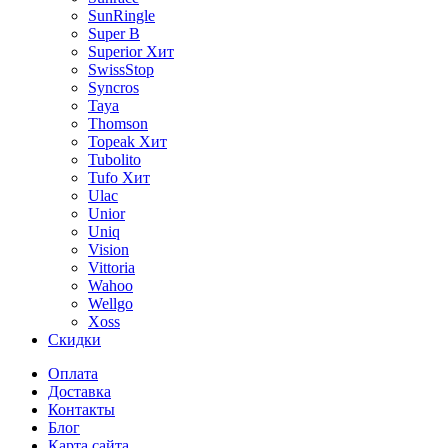
SunRingle
Super B
Superior
Хит
SwissStop
Syncros
Taya
Thomson
Topeak
Хит
Tubolito
Tufo
Хит
Ulac
Unior
Uniq
Vision
Vittoria
Wahoo
Wellgo
Xoss
Скидки
Оплата
Доставка
Контакты
Блог
Карта сайта