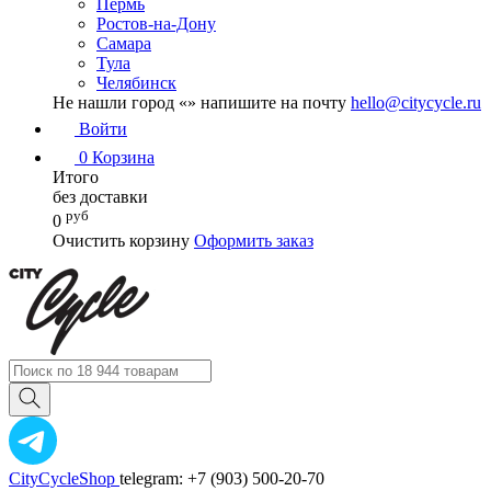
Пермь
Ростов-на-Дону
Самара
Тула
Челябинск
Не нашли город «
» напишите на почту
hello@citycycle.ru
Войти
0
Корзина
Итого
без доставки
руб
0
Очистить корзину
Оформить заказ
CityCycleShop
telegram: +7 (903) 500-20-70