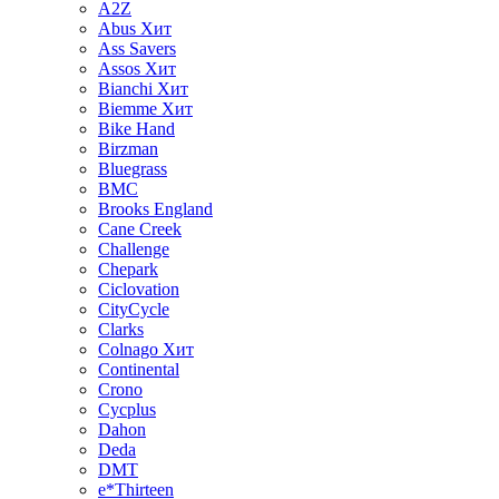
A2Z
Abus
Хит
Ass Savers
Assos
Хит
Bianchi
Хит
Biemme
Хит
Bike Hand
Birzman
Bluegrass
BMC
Brooks England
Cane Creek
Challenge
Chepark
Ciclovation
CityCycle
Clarks
Colnago
Хит
Continental
Crono
Cycplus
Dahon
Deda
DMT
e*Thirteen