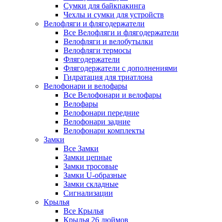
Сумки для байкпакинга
Чехлы и сумки для устройств
Велофляги и флягодержатели
Все Велофляги и флягодержатели
Велофляги и велобутылки
Велофляги термосы
Флягодержатели
Флягодержатели с дополнениями
Гидратация для триатлона
Велофонари и велофары
Все Велофонари и велофары
Велофары
Велофонари передние
Велофонари задние
Велофонари комплекты
Замки
Все Замки
Замки цепные
Замки тросовые
Замки U-образные
Замки складные
Сигнализации
Крылья
Все Крылья
Крылья 26 дюймов