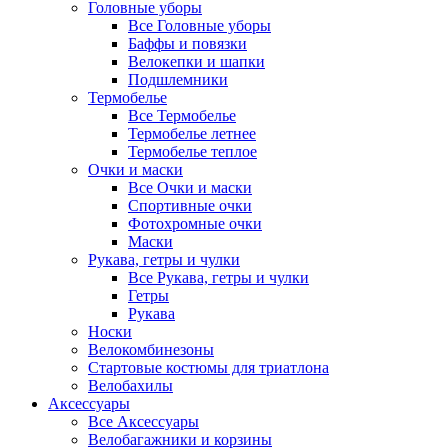
Головные уборы
Все Головные уборы
Баффы и повязки
Велокепки и шапки
Подшлемники
Термобелье
Все Термобелье
Термобелье летнее
Термобелье теплое
Очки и маски
Все Очки и маски
Спортивные очки
Фотохромные очки
Маски
Рукава, гетры и чулки
Все Рукава, гетры и чулки
Гетры
Рукава
Носки
Велокомбинезоны
Стартовые костюмы для триатлона
Велобахилы
Аксессуары
Все Аксессуары
Велобагажники и корзины