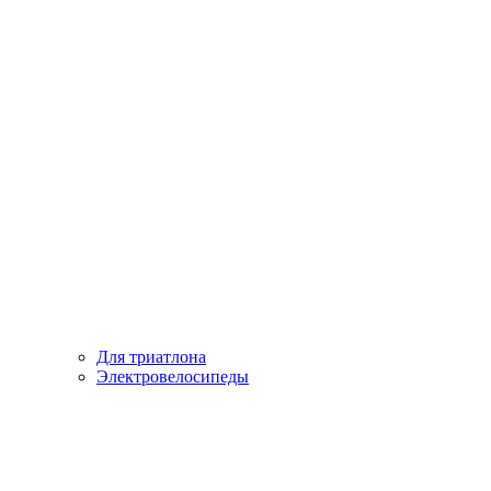
Для триатлона
Электровелосипеды