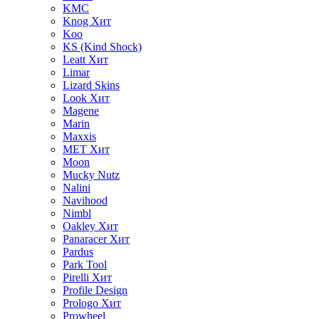
KMC
Knog
Хит
Koo
KS (Kind Shock)
Leatt
Хит
Limar
Lizard Skins
Look
Хит
Magene
Marin
Maxxis
MET
Хит
Moon
Mucky Nutz
Nalini
Navihood
Nimbl
Oakley
Хит
Panaracer
Хит
Pardus
Park Tool
Pirelli
Хит
Profile Design
Prologo
Хит
Prowheel