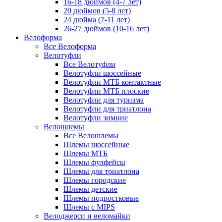
16-18 дюймов (4-7 лет)
20 дюймов (5-8 лет)
24 дюйма (7-11 лет)
26-27 дюймов (10-16 лет)
Велоформа
Все Велоформа
Велотуфли
Все Велотуфли
Велотуфли шоссейные
Велотуфли МТБ контактные
Велотуфли МТБ плоские
Велотуфли для туризма
Велотуфли для триатлона
Велотуфли зимние
Велошлемы
Все Велошлемы
Шлемы шоссейные
Шлемы МТБ
Шлемы фулфейсы
Шлемы для триатлона
Шлемы городские
Шлемы детские
Шлемы подростковые
Шлемы с MIPS
Велоджерси и веломайки