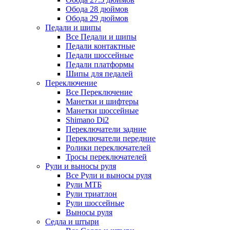
Обода 28 дюймов
Обода 29 дюймов
Педали и шипы
Все Педали и шипы
Педали контактные
Педали шоссейные
Педали платформы
Шипы для педалей
Переключение
Все Переключение
Манетки и шифтеры
Манетки шоссейные
Shimano Di2
Переключатели задние
Переключатели передние
Ролики переключателей
Тросы переключателей
Рули и выносы руля
Все Рули и выносы руля
Рули МТБ
Рули триатлон
Рули шоссейные
Выносы руля
Седла и штыри