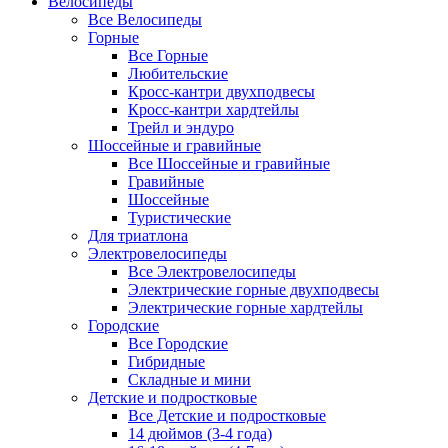
Велосипеды
Все Велосипеды
Горные
Все Горные
Любительские
Кросс-кантри двухподвесы
Кросс-кантри хардтейлы
Трейл и эндуро
Шоссейные и гравийные
Все Шоссейные и гравийные
Гравийные
Шоссейные
Туристические
Для триатлона
Электровелосипеды
Все Электровелосипеды
Электрические горные двухподвесы
Электрические горные хардтейлы
Городские
Все Городские
Гибридные
Складные и мини
Детские и подростковые
Все Детские и подростковые
14 дюймов (3-4 года)