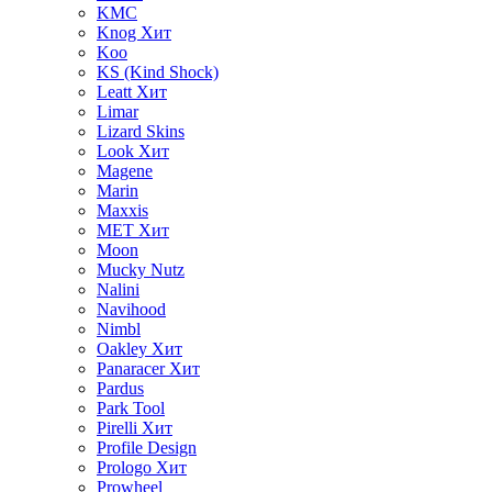
KMC
Knog
Хит
Koo
KS (Kind Shock)
Leatt
Хит
Limar
Lizard Skins
Look
Хит
Magene
Marin
Maxxis
MET
Хит
Moon
Mucky Nutz
Nalini
Navihood
Nimbl
Oakley
Хит
Panaracer
Хит
Pardus
Park Tool
Pirelli
Хит
Profile Design
Prologo
Хит
Prowheel