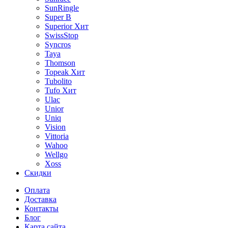
SunRingle
Super B
Superior
Хит
SwissStop
Syncros
Taya
Thomson
Topeak
Хит
Tubolito
Tufo
Хит
Ulac
Unior
Uniq
Vision
Vittoria
Wahoo
Wellgo
Xoss
Скидки
Оплата
Доставка
Контакты
Блог
Карта сайта