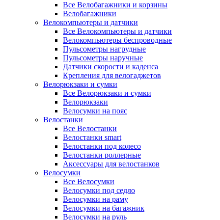
Все Велобагажники и корзины
Велобагажники
Велокомпьютеры и датчики
Все Велокомпьютеры и датчики
Велокомпьютеры беспроводные
Пульсометры нагрудные
Пульсометры наручные
Датчики скорости и каденса
Крепления для велогаджетов
Велорюкзаки и сумки
Все Велорюкзаки и сумки
Велорюкзаки
Велосумки на пояс
Велостанки
Все Велостанки
Велостанки smart
Велостанки под колесо
Велостанки роллерные
Аксессуары для велостанков
Велосумки
Все Велосумки
Велосумки под седло
Велосумки на раму
Велосумки на багажник
Велосумки на руль