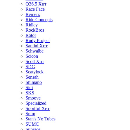
Q36.5
Хит
Race Face
Remerx
Ride Concepts
Ridley
RockBros
Rotor
Rudy Project
Santini
Хит
Schwalbe
Scicon
Scott
Хит
SDG
Seatylock
Sensah
Shimano
Sidi
SKS
Smoove
Specialized
Sportful
Хит
Sram
Stan's No Tubes
SUMC
Sunrace