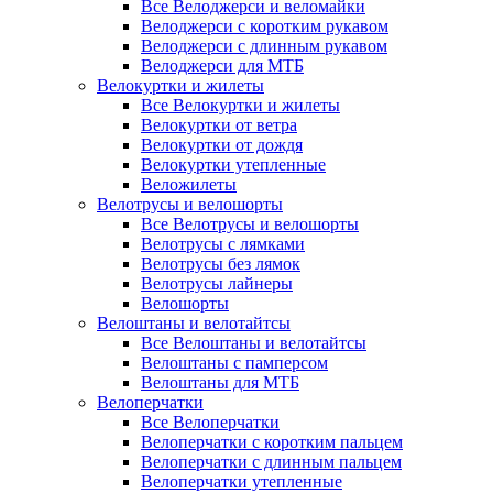
Все Велоджерси и веломайки
Велоджерси с коротким рукавом
Велоджерси с длинным рукавом
Велоджерси для МТБ
Велокуртки и жилеты
Все Велокуртки и жилеты
Велокуртки от ветра
Велокуртки от дождя
Велокуртки утепленные
Веложилеты
Велотрусы и велошорты
Все Велотрусы и велошорты
Велотрусы с лямками
Велотрусы без лямок
Велотрусы лайнеры
Велошорты
Велоштаны и велотайтсы
Все Велоштаны и велотайтсы
Велоштаны с памперсом
Велоштаны для МТБ
Велоперчатки
Все Велоперчатки
Велоперчатки с коротким пальцем
Велоперчатки с длинным пальцем
Велоперчатки утепленные