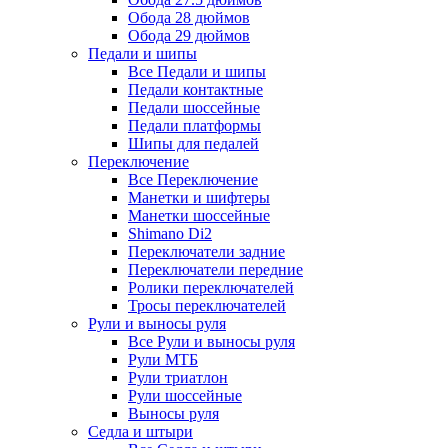
Обода 28 дюймов
Обода 29 дюймов
Педали и шипы
Все Педали и шипы
Педали контактные
Педали шоссейные
Педали платформы
Шипы для педалей
Переключение
Все Переключение
Манетки и шифтеры
Манетки шоссейные
Shimano Di2
Переключатели задние
Переключатели передние
Ролики переключателей
Тросы переключателей
Рули и выносы руля
Все Рули и выносы руля
Рули МТБ
Рули триатлон
Рули шоссейные
Выносы руля
Седла и штыри