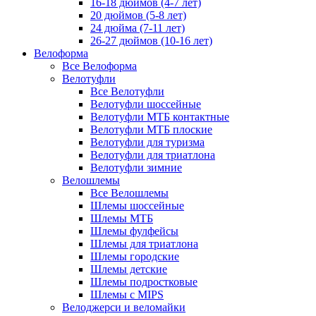
16-18 дюймов (4-7 лет)
20 дюймов (5-8 лет)
24 дюйма (7-11 лет)
26-27 дюймов (10-16 лет)
Велоформа
Все Велоформа
Велотуфли
Все Велотуфли
Велотуфли шоссейные
Велотуфли МТБ контактные
Велотуфли МТБ плоские
Велотуфли для туризма
Велотуфли для триатлона
Велотуфли зимние
Велошлемы
Все Велошлемы
Шлемы шоссейные
Шлемы МТБ
Шлемы фулфейсы
Шлемы для триатлона
Шлемы городские
Шлемы детские
Шлемы подростковые
Шлемы с MIPS
Велоджерси и веломайки