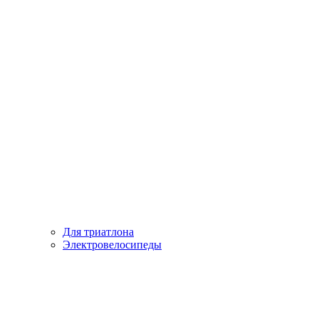
Для триатлона
Электровелосипеды