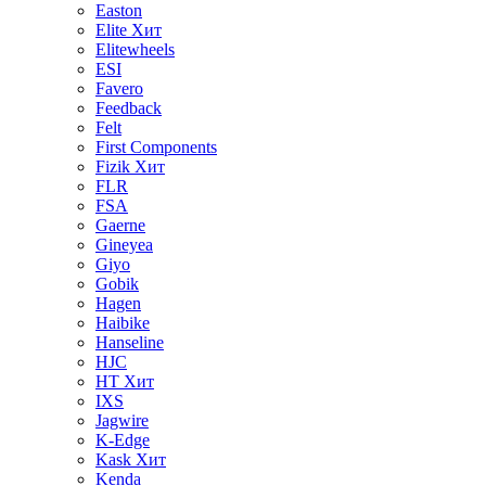
Easton
Elite
Хит
Elitewheels
ESI
Favero
Feedback
Felt
First Components
Fizik
Хит
FLR
FSA
Gaerne
Gineyea
Giyo
Gobik
Hagen
Haibike
Hanseline
HJC
HT
Хит
IXS
Jagwire
K-Edge
Kask
Хит
Kenda