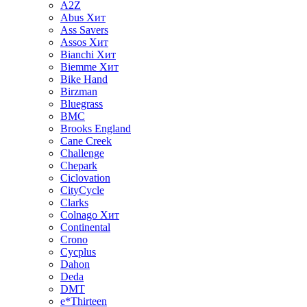
A2Z
Abus
Хит
Ass Savers
Assos
Хит
Bianchi
Хит
Biemme
Хит
Bike Hand
Birzman
Bluegrass
BMC
Brooks England
Cane Creek
Challenge
Chepark
Ciclovation
CityCycle
Clarks
Colnago
Хит
Continental
Crono
Cycplus
Dahon
Deda
DMT
e*Thirteen