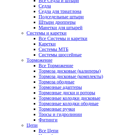
Все Седла и штыри
Седла
Седла для триатлона
Подседельные штыри
Штыри дропперы
Манетки для штырей
Системы и каретки
Все Системы и каретки
Каретки
Системы МТБ
Системы шоссейные
Торможение
Все Торможение
Тормоза дисковые (калиперы)
Тормоза дисковые (комплекты)
Тормоза ободные
Тормозные адаптеры
Тормозные диски и роторы
Тормозные колодки дисковые
Тормозные колодки ободные
Тормозные ручки
Тросы и гидролинии
Фитинги
Цепи
Все Цепи