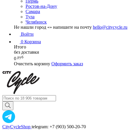
Пермь
Ростов-на-Дону
Самара
Тула
Челябинск
Не нашли город «
» напишите на почту
hello@citycycle.ru
Войти
0
Корзина
Итого
без доставки
руб
0
Очистить корзину
Оформить заказ
CityCycleShop
telegram: +7 (903) 500-20-70