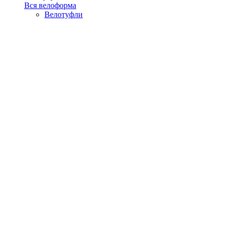
Вся велоформа
Велотуфли