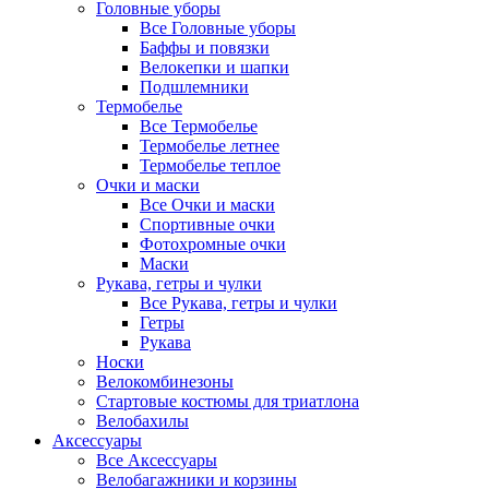
Головные уборы
Все Головные уборы
Баффы и повязки
Велокепки и шапки
Подшлемники
Термобелье
Все Термобелье
Термобелье летнее
Термобелье теплое
Очки и маски
Все Очки и маски
Спортивные очки
Фотохромные очки
Маски
Рукава, гетры и чулки
Все Рукава, гетры и чулки
Гетры
Рукава
Носки
Велокомбинезоны
Стартовые костюмы для триатлона
Велобахилы
Аксессуары
Все Аксессуары
Велобагажники и корзины