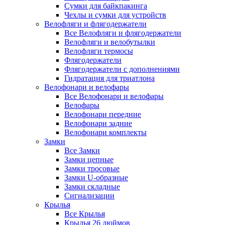
Сумки для байкпакинга
Чехлы и сумки для устройств
Велофляги и флягодержатели
Все Велофляги и флягодержатели
Велофляги и велобутылки
Велофляги термосы
Флягодержатели
Флягодержатели с дополнениями
Гидратация для триатлона
Велофонари и велофары
Все Велофонари и велофары
Велофары
Велофонари передние
Велофонари задние
Велофонари комплекты
Замки
Все Замки
Замки цепные
Замки тросовые
Замки U-образные
Замки складные
Сигнализации
Крылья
Все Крылья
Крылья 26 дюймов