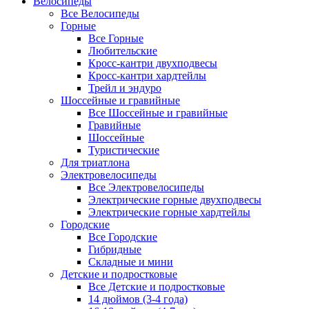
Велосипеды
Все Велосипеды
Горные
Все Горные
Любительские
Кросс-кантри двухподвесы
Кросс-кантри хардтейлы
Трейл и эндуро
Шоссейные и гравийные
Все Шоссейные и гравийные
Гравийные
Шоссейные
Туристические
Для триатлона
Электровелосипеды
Все Электровелосипеды
Электрические горные двухподвесы
Электрические горные хардтейлы
Городские
Все Городские
Гибридные
Складные и мини
Детские и подростковые
Все Детские и подростковые
14 дюймов (3-4 года)