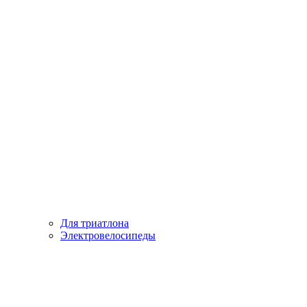
Для триатлона
Электровелосипеды