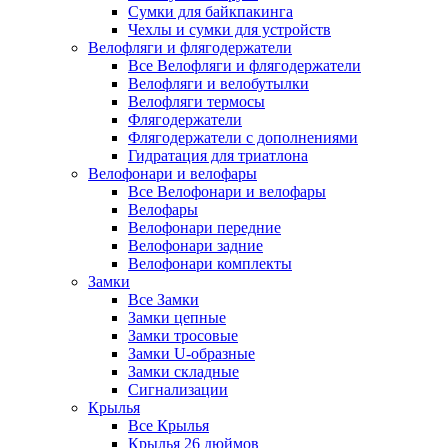
Сумки для байкпакинга
Чехлы и сумки для устройств
Велофляги и флягодержатели
Все Велофляги и флягодержатели
Велофляги и велобутылки
Велофляги термосы
Флягодержатели
Флягодержатели с дополнениями
Гидратация для триатлона
Велофонари и велофары
Все Велофонари и велофары
Велофары
Велофонари передние
Велофонари задние
Велофонари комплекты
Замки
Все Замки
Замки цепные
Замки тросовые
Замки U-образные
Замки складные
Сигнализации
Крылья
Все Крылья
Крылья 26 дюймов