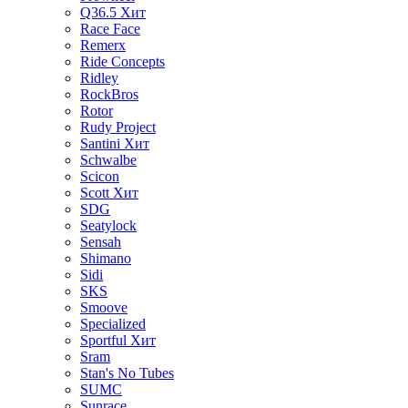
Q36.5
Хит
Race Face
Remerx
Ride Concepts
Ridley
RockBros
Rotor
Rudy Project
Santini
Хит
Schwalbe
Scicon
Scott
Хит
SDG
Seatylock
Sensah
Shimano
Sidi
SKS
Smoove
Specialized
Sportful
Хит
Sram
Stan's No Tubes
SUMC
Sunrace