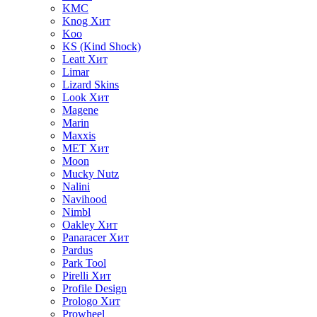
KMC
Knog
Хит
Koo
KS (Kind Shock)
Leatt
Хит
Limar
Lizard Skins
Look
Хит
Magene
Marin
Maxxis
MET
Хит
Moon
Mucky Nutz
Nalini
Navihood
Nimbl
Oakley
Хит
Panaracer
Хит
Pardus
Park Tool
Pirelli
Хит
Profile Design
Prologo
Хит
Prowheel