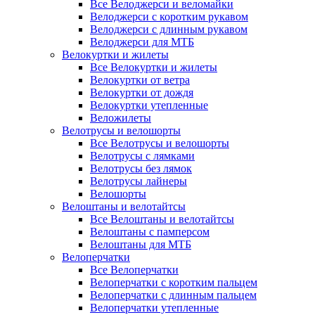
Все Велоджерси и веломайки
Велоджерси с коротким рукавом
Велоджерси с длинным рукавом
Велоджерси для МТБ
Велокуртки и жилеты
Все Велокуртки и жилеты
Велокуртки от ветра
Велокуртки от дождя
Велокуртки утепленные
Веложилеты
Велотрусы и велошорты
Все Велотрусы и велошорты
Велотрусы с лямками
Велотрусы без лямок
Велотрусы лайнеры
Велошорты
Велоштаны и велотайтсы
Все Велоштаны и велотайтсы
Велоштаны с памперсом
Велоштаны для МТБ
Велоперчатки
Все Велоперчатки
Велоперчатки с коротким пальцем
Велоперчатки с длинным пальцем
Велоперчатки утепленные