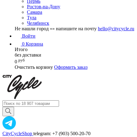
Пермь
Ростов-на-Дону
Самара
Тула
Челябинск
Не нашли город «
» напишите на почту
hello@citycycle.ru
Войти
0
Корзина
Итого
без доставки
руб
0
Очистить корзину
Оформить заказ
CityCycleShop
telegram: +7 (903) 500-20-70