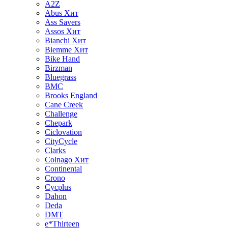
A2Z
Abus
Хит
Ass Savers
Assos
Хит
Bianchi
Хит
Biemme
Хит
Bike Hand
Birzman
Bluegrass
BMC
Brooks England
Cane Creek
Challenge
Chepark
Ciclovation
CityCycle
Clarks
Colnago
Хит
Continental
Crono
Cycplus
Dahon
Deda
DMT
e*Thirteen