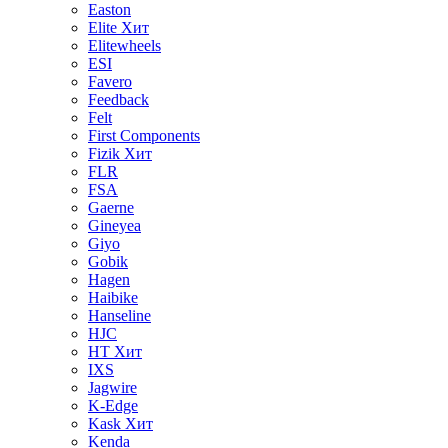
Easton
Elite
Хит
Elitewheels
ESI
Favero
Feedback
Felt
First Components
Fizik
Хит
FLR
FSA
Gaerne
Gineyea
Giyo
Gobik
Hagen
Haibike
Hanseline
HJC
HT
Хит
IXS
Jagwire
K-Edge
Kask
Хит
Kenda