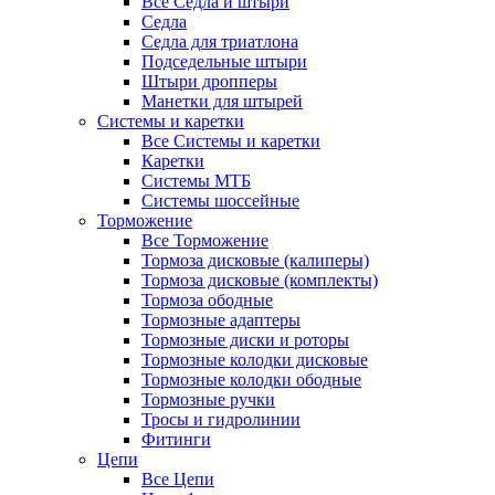
Все Седла и штыри
Седла
Седла для триатлона
Подседельные штыри
Штыри дропперы
Манетки для штырей
Системы и каретки
Все Системы и каретки
Каретки
Системы МТБ
Системы шоссейные
Торможение
Все Торможение
Тормоза дисковые (калиперы)
Тормоза дисковые (комплекты)
Тормоза ободные
Тормозные адаптеры
Тормозные диски и роторы
Тормозные колодки дисковые
Тормозные колодки ободные
Тормозные ручки
Тросы и гидролинии
Фитинги
Цепи
Все Цепи