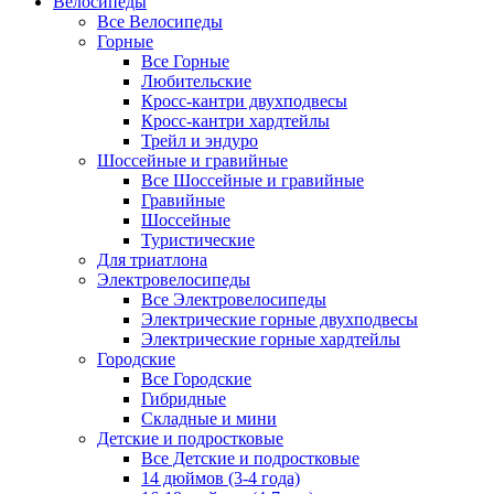
Велосипеды
Все Велосипеды
Горные
Все Горные
Любительские
Кросс-кантри двухподвесы
Кросс-кантри хардтейлы
Трейл и эндуро
Шоссейные и гравийные
Все Шоссейные и гравийные
Гравийные
Шоссейные
Туристические
Для триатлона
Электровелосипеды
Все Электровелосипеды
Электрические горные двухподвесы
Электрические горные хардтейлы
Городские
Все Городские
Гибридные
Складные и мини
Детские и подростковые
Все Детские и подростковые
14 дюймов (3-4 года)