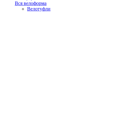
Вся велоформа
Велотуфли