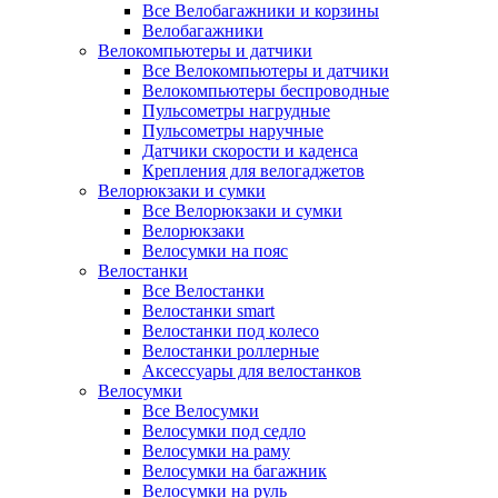
Все Велобагажники и корзины
Велобагажники
Велокомпьютеры и датчики
Все Велокомпьютеры и датчики
Велокомпьютеры беспроводные
Пульсометры нагрудные
Пульсометры наручные
Датчики скорости и каденса
Крепления для велогаджетов
Велорюкзаки и сумки
Все Велорюкзаки и сумки
Велорюкзаки
Велосумки на пояс
Велостанки
Все Велостанки
Велостанки smart
Велостанки под колесо
Велостанки роллерные
Аксессуары для велостанков
Велосумки
Все Велосумки
Велосумки под седло
Велосумки на раму
Велосумки на багажник
Велосумки на руль