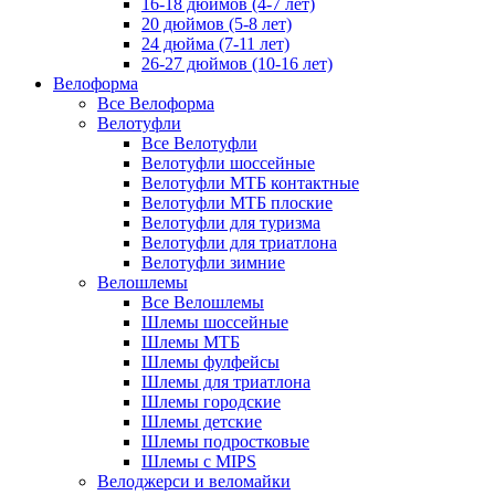
16-18 дюймов (4-7 лет)
20 дюймов (5-8 лет)
24 дюйма (7-11 лет)
26-27 дюймов (10-16 лет)
Велоформа
Все Велоформа
Велотуфли
Все Велотуфли
Велотуфли шоссейные
Велотуфли МТБ контактные
Велотуфли МТБ плоские
Велотуфли для туризма
Велотуфли для триатлона
Велотуфли зимние
Велошлемы
Все Велошлемы
Шлемы шоссейные
Шлемы МТБ
Шлемы фулфейсы
Шлемы для триатлона
Шлемы городские
Шлемы детские
Шлемы подростковые
Шлемы с MIPS
Велоджерси и веломайки