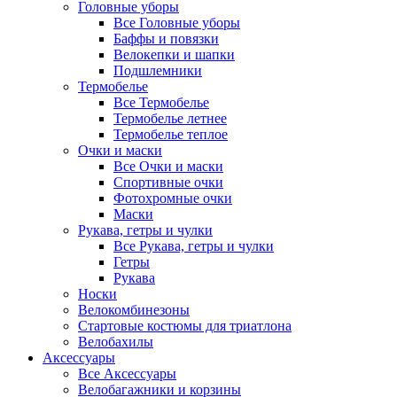
Головные уборы
Все Головные уборы
Баффы и повязки
Велокепки и шапки
Подшлемники
Термобелье
Все Термобелье
Термобелье летнее
Термобелье теплое
Очки и маски
Все Очки и маски
Спортивные очки
Фотохромные очки
Маски
Рукава, гетры и чулки
Все Рукава, гетры и чулки
Гетры
Рукава
Носки
Велокомбинезоны
Стартовые костюмы для триатлона
Велобахилы
Аксессуары
Все Аксессуары
Велобагажники и корзины