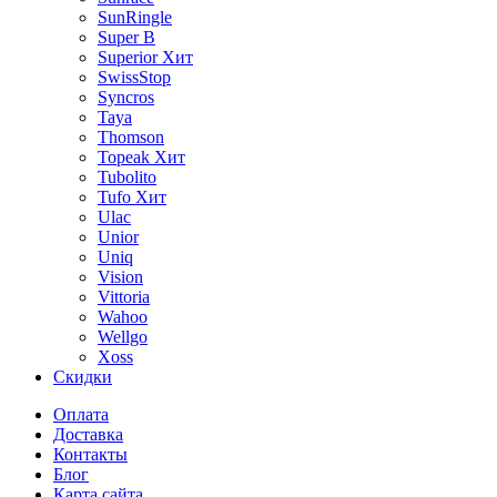
SunRingle
Super B
Superior
Хит
SwissStop
Syncros
Taya
Thomson
Topeak
Хит
Tubolito
Tufo
Хит
Ulac
Unior
Uniq
Vision
Vittoria
Wahoo
Wellgo
Xoss
Скидки
Оплата
Доставка
Контакты
Блог
Карта сайта