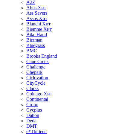
A2Z
Abus
Хит
Ass Savers
Assos
Хит
Bianchi
Хит
Biemme
Хит
Bike Hand
Birzman
Bluegrass
BMC
Brooks England
Cane Creek
Challenge
Chepark
Ciclovation
CityCycle
Clarks
Colnago
Хит
Continental
Crono
Cycplus
Dahon
Deda
DMT
e*Thirteen