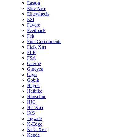
Easton
Elite
Хит
Elitewheels
ESI
Favero
Feedback
Felt
First Components
Fizik
Хит
FLR
FSA
Gaerne
Gineyea
Giyo
Gobik
Hagen
Haibike
Hanseline
HJC
HT
Хит
IXS
Jagwire
K-Edge
Kask
Хит
Kenda