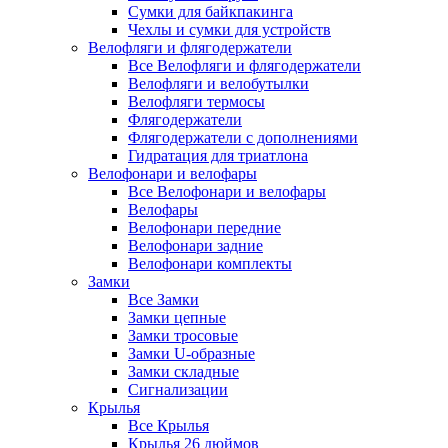
Сумки для байкпакинга
Чехлы и сумки для устройств
Велофляги и флягодержатели
Все Велофляги и флягодержатели
Велофляги и велобутылки
Велофляги термосы
Флягодержатели
Флягодержатели с дополнениями
Гидратация для триатлона
Велофонари и велофары
Все Велофонари и велофары
Велофары
Велофонари передние
Велофонари задние
Велофонари комплекты
Замки
Все Замки
Замки цепные
Замки тросовые
Замки U-образные
Замки складные
Сигнализации
Крылья
Все Крылья
Крылья 26 дюймов