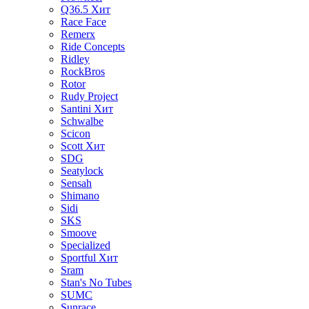
Q36.5
Хит
Race Face
Remerx
Ride Concepts
Ridley
RockBros
Rotor
Rudy Project
Santini
Хит
Schwalbe
Scicon
Scott
Хит
SDG
Seatylock
Sensah
Shimano
Sidi
SKS
Smoove
Specialized
Sportful
Хит
Sram
Stan's No Tubes
SUMC
Sunrace