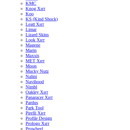
KMC
Knog
Хит
Koo
KS (Kind Shock)
Leatt
Хит
Limar
Lizard Skins
Look
Хит
Magene
Marin
Maxxis
MET
Хит
Moon
Mucky Nutz
Nalini
Navihood
Nimbl
Oakley
Хит
Panaracer
Хит
Pardus
Park Tool
Pirelli
Хит
Profile Design
Prologo
Хит
Prowheel