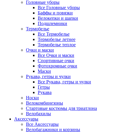
Головные уборы
Все Головные уборы
Баффы и повязки
Велокепки и шапки
Подшлемники
Термобелье
Все Термобелье
Термобелье летнее
Термобелье теплое
Очки и маски
Все Очки и маски
Спортивные очки
Фотохромные очки
Маски
Рукава, гетры и чулки
Все Рукава, гетры и чулки
Гетры
Рукава
Носки
Велокомбинезоны
Стартовые костюмы для триатлона
Велобахилы
Аксессуары
Все Аксессуары
Велобагажники и корзины