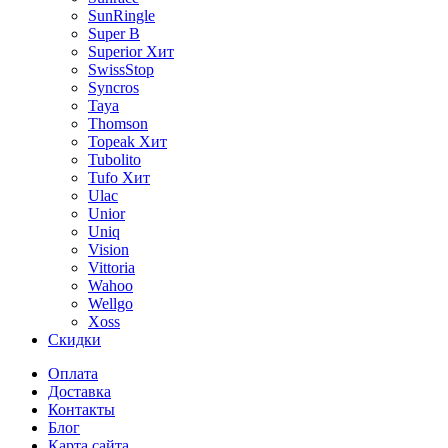
SunRingle
Super B
Superior
Хит
SwissStop
Syncros
Taya
Thomson
Topeak
Хит
Tubolito
Tufo
Хит
Ulac
Unior
Uniq
Vision
Vittoria
Wahoo
Wellgo
Xoss
Скидки
Оплата
Доставка
Контакты
Блог
Карта сайта