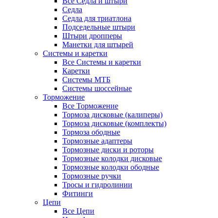
Все Седла и штыри
Седла
Седла для триатлона
Подседельные штыри
Штыри дропперы
Манетки для штырей
Системы и каретки
Все Системы и каретки
Каретки
Системы МТБ
Системы шоссейные
Торможение
Все Торможение
Тормоза дисковые (калиперы)
Тормоза дисковые (комплекты)
Тормоза ободные
Тормозные адаптеры
Тормозные диски и роторы
Тормозные колодки дисковые
Тормозные колодки ободные
Тормозные ручки
Тросы и гидролинии
Фитинги
Цепи
Все Цепи