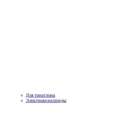
Для триатлона
Электровелосипеды