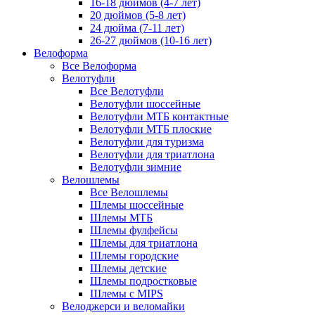
16-18 дюймов (4-7 лет)
20 дюймов (5-8 лет)
24 дюйма (7-11 лет)
26-27 дюймов (10-16 лет)
Велоформа
Все Велоформа
Велотуфли
Все Велотуфли
Велотуфли шоссейные
Велотуфли МТБ контактные
Велотуфли МТБ плоские
Велотуфли для туризма
Велотуфли для триатлона
Велотуфли зимние
Велошлемы
Все Велошлемы
Шлемы шоссейные
Шлемы МТБ
Шлемы фулфейсы
Шлемы для триатлона
Шлемы городские
Шлемы детские
Шлемы подростковые
Шлемы с MIPS
Велоджерси и веломайки