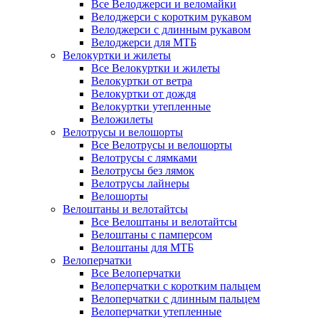
Все Велоджерси и веломайки
Велоджерси с коротким рукавом
Велоджерси с длинным рукавом
Велоджерси для МТБ
Велокуртки и жилеты
Все Велокуртки и жилеты
Велокуртки от ветра
Велокуртки от дождя
Велокуртки утепленные
Веложилеты
Велотрусы и велошорты
Все Велотрусы и велошорты
Велотрусы с лямками
Велотрусы без лямок
Велотрусы лайнеры
Велошорты
Велоштаны и велотайтсы
Все Велоштаны и велотайтсы
Велоштаны с памперсом
Велоштаны для МТБ
Велоперчатки
Все Велоперчатки
Велоперчатки с коротким пальцем
Велоперчатки с длинным пальцем
Велоперчатки утепленные