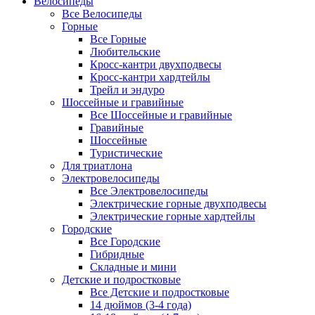
Велосипеды
Все Велосипеды
Горные
Все Горные
Любительские
Кросс-кантри двухподвесы
Кросс-кантри хардтейлы
Трейл и эндуро
Шоссейные и гравийные
Все Шоссейные и гравийные
Гравийные
Шоссейные
Туристические
Для триатлона
Электровелосипеды
Все Электровелосипеды
Электрические горные двухподвесы
Электрические горные хардтейлы
Городские
Все Городские
Гибридные
Складные и мини
Детские и подростковые
Все Детские и подростковые
14 дюймов (3-4 года)