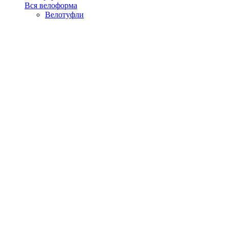
Вся велоформа
Велотуфли