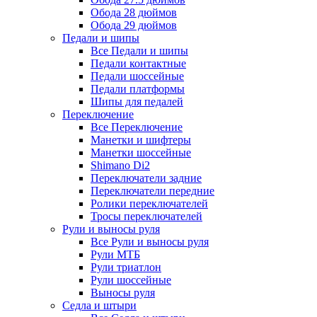
Обода 28 дюймов
Обода 29 дюймов
Педали и шипы
Все Педали и шипы
Педали контактные
Педали шоссейные
Педали платформы
Шипы для педалей
Переключение
Все Переключение
Манетки и шифтеры
Манетки шоссейные
Shimano Di2
Переключатели задние
Переключатели передние
Ролики переключателей
Тросы переключателей
Рули и выносы руля
Все Рули и выносы руля
Рули МТБ
Рули триатлон
Рули шоссейные
Выносы руля
Седла и штыри