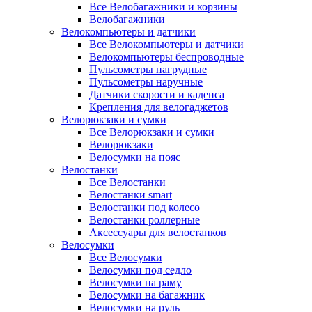
Все Велобагажники и корзины
Велобагажники
Велокомпьютеры и датчики
Все Велокомпьютеры и датчики
Велокомпьютеры беспроводные
Пульсометры нагрудные
Пульсометры наручные
Датчики скорости и каденса
Крепления для велогаджетов
Велорюкзаки и сумки
Все Велорюкзаки и сумки
Велорюкзаки
Велосумки на пояс
Велостанки
Все Велостанки
Велостанки smart
Велостанки под колесо
Велостанки роллерные
Аксессуары для велостанков
Велосумки
Все Велосумки
Велосумки под седло
Велосумки на раму
Велосумки на багажник
Велосумки на руль