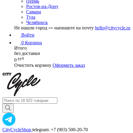
Пермь
Ростов-на-Дону
Самара
Тула
Челябинск
Не нашли город «
» напишите на почту
hello@citycycle.ru
Войти
0
Корзина
Итого
без доставки
руб
0
Очистить корзину
Оформить заказ
CityCycleShop
telegram: +7 (903) 500-20-70