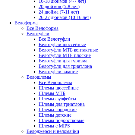
16-18 дюймов (4-7 лет)
20 дюймов (5-8 лет)
24 дюйма (7-11 лет)
26-27 дюймов (10-16 лет)
Велоформа
Все Велоформа
Велотуфли
Все Велотуфли
Велотуфли шоссейные
Велотуфли МТБ контактные
Велотуфли МТБ плоские
Велотуфли для туризма
Велотуфли для триатлона
Велотуфли зимние
Велошлемы
Все Велошлемы
Шлемы шоссейные
Шлемы МТБ
Шлемы фулфейсы
Шлемы для триатлона
Шлемы городские
Шлемы детские
Шлемы подростковые
Шлемы с MIPS
Велоджерси и веломайки