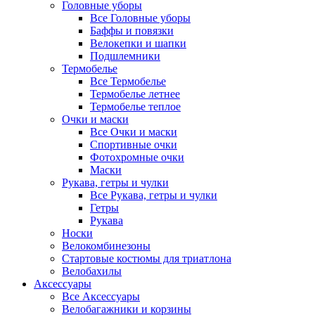
Головные уборы
Все Головные уборы
Баффы и повязки
Велокепки и шапки
Подшлемники
Термобелье
Все Термобелье
Термобелье летнее
Термобелье теплое
Очки и маски
Все Очки и маски
Спортивные очки
Фотохромные очки
Маски
Рукава, гетры и чулки
Все Рукава, гетры и чулки
Гетры
Рукава
Носки
Велокомбинезоны
Стартовые костюмы для триатлона
Велобахилы
Аксессуары
Все Аксессуары
Велобагажники и корзины