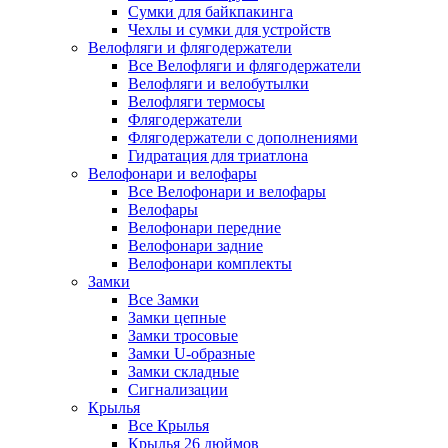
Сумки для байкпакинга
Чехлы и сумки для устройств
Велофляги и флягодержатели
Все Велофляги и флягодержатели
Велофляги и велобутылки
Велофляги термосы
Флягодержатели
Флягодержатели с дополнениями
Гидратация для триатлона
Велофонари и велофары
Все Велофонари и велофары
Велофары
Велофонари передние
Велофонари задние
Велофонари комплекты
Замки
Все Замки
Замки цепные
Замки тросовые
Замки U-образные
Замки складные
Сигнализации
Крылья
Все Крылья
Крылья 26 дюймов