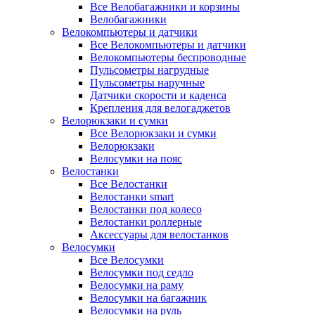
Все Велобагажники и корзины
Велобагажники
Велокомпьютеры и датчики
Все Велокомпьютеры и датчики
Велокомпьютеры беспроводные
Пульсометры нагрудные
Пульсометры наручные
Датчики скорости и каденса
Крепления для велогаджетов
Велорюкзаки и сумки
Все Велорюкзаки и сумки
Велорюкзаки
Велосумки на пояс
Велостанки
Все Велостанки
Велостанки smart
Велостанки под колесо
Велостанки роллерные
Аксессуары для велостанков
Велосумки
Все Велосумки
Велосумки под седло
Велосумки на раму
Велосумки на багажник
Велосумки на руль