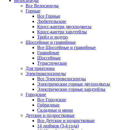
Велосипеды
Все Велосипеды
Горные
Все Горные
Любительские
Кросс-кантри двухподвесы
Кросс-кантри хардтейлы
Трейл и эндуро
Шоссейные и гравийные
Все Шоссейные и гравийные
Гравийные
Шоссейные
Туристические
Для триатлона
Электровелосипеды
Все Электровелосипеды
Электрические горные двухподвесы
Электрические горные хардтейлы
Городские
Все Городские
Гибридные
Складные и мини
Детские и подростковые
Все Детские и подростковые
14 дюймов (3-4 года)