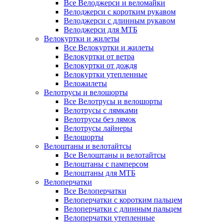
Все Велоджерси и веломайки
Велоджерси с коротким рукавом
Велоджерси с длинным рукавом
Велоджерси для МТБ
Велокуртки и жилеты
Все Велокуртки и жилеты
Велокуртки от ветра
Велокуртки от дождя
Велокуртки утепленные
Веложилеты
Велотрусы и велошорты
Все Велотрусы и велошорты
Велотрусы с лямками
Велотрусы без лямок
Велотрусы лайнеры
Велошорты
Велоштаны и велотайтсы
Все Велоштаны и велотайтсы
Велоштаны с памперсом
Велоштаны для МТБ
Велоперчатки
Все Велоперчатки
Велоперчатки с коротким пальцем
Велоперчатки с длинным пальцем
Велоперчатки утепленные